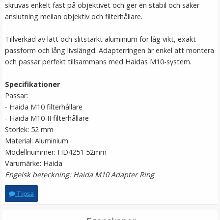
skruvas enkelt fast på objektivet och ger en stabil och säker
LÄGG I VARUKORG
anslutning mellan objektiv och filterhållare.
Tillverkad av lätt och slitstarkt aluminium för låg vikt, exakt
passform och lång livslängd. Adapterringen är enkel att montera
och passar perfekt tillsammans med Haidas M10-system.
Specifikationer
Passar:
- Haida M10 filterhållare
- Haida M10-II filterhållare
Step Up Ring 77-82mm - Gör filtergängan större
Storlek: 52 mm
Material: Aluminium
Modellnummer: HD4251 52mm
Varumärke: Haida
★
★
★
★
★
Engelsk beteckning: Haida M10 Adapter Ring
79 kr
Tipsa
LÄGG I VARUKORG