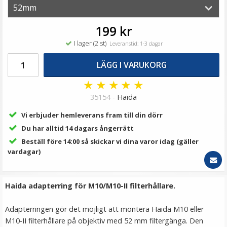
79 kr
LÄGG I VARUKORG
199 kr
I lager (2 st)
Leveranstid: 1-3 dagar
LÄGG I VARUKORG
★
★
★
★
★
35154 -
Haida
Vi erbjuder hemleverans fram till din dörr
Du har alltid 14 dagars ångerrätt
Beställ före 14:00 så skickar vi dina varor idag (gäller
Step Up Ring 72-77mm - Gör filtergängan större
vardagar)
Haida adapterring för M10/M10-II filterhållare.
Adapterringen gör det möjligt att montera Haida M10 eller
79 kr
M10-II filterhållare på objektiv med 52 mm filtergänga. Den