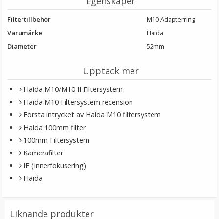
Egenskaper
Filtertillbehör
M10 Adapterring
Varumärke
Haida
Diameter
52mm
Upptäck mer
Haida M10/M10 II Filtersystem
Haida M10 Filtersystem recension
Step Up Ring 40.5-52mm - Gör filtergängan större
Första intrycket av Haida M10 filtersystem
Haida 100mm filter
100mm Filtersystem
Kamerafilter
★
★
★
★
★
IF (Innerfokusering)
69 kr
Haida
LÄGG I VARUKORG
Liknande produkter