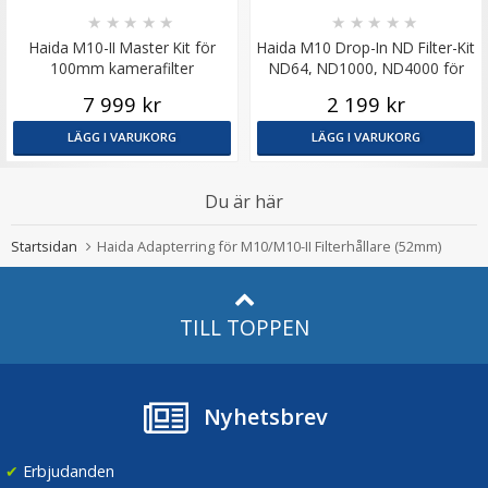
★
★
★
★
★
★
★
★
★
★
Haida M10-II Master Kit för
Haida M10 Drop-In ND Filter-Kit
100mm kamerafilter
ND64, ND1000, ND4000 för
M10/M10-II
7 999 kr
2 199 kr
LÄGG I VARUKORG
LÄGG I VARUKORG
Du är här
Startsidan
Haida Adapterring för M10/M10-II Filterhållare (52mm)
TILL TOPPEN
Nyhetsbrev
✔
Erbjudanden