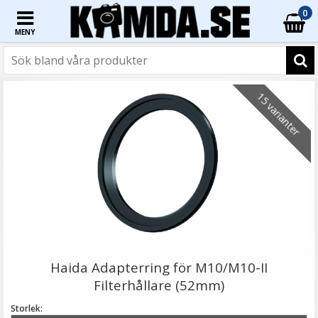
0
MENY
☓
15 varianter
Step Up Ring 58-62mm - Gör filtergängan större
Haida Adapterring för M10/M10-II
Filterhållare (52mm)
Storlek: