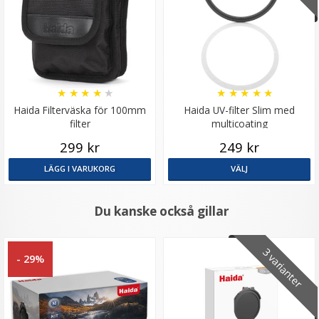
★
★
★
★
★
★
★
★
★
★
Haida Filterväska för 100mm
Haida UV-filter Slim med
filter
multicoating
299 kr
249 kr
LÄGG I VARUKORG
VÄLJ
Du kanske också gillar
3 varianter
- 29%