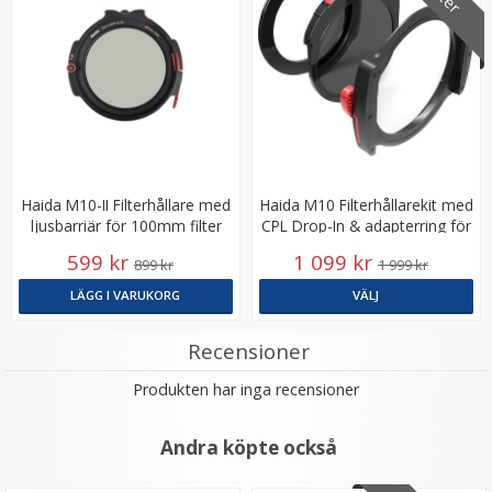
Step Up Ring 46-49mm - Gör filtergängan större
Haida M10-II Filterhållare med
Haida M10 Filterhållarekit med
ljusbarriär för 100mm filter
CPL Drop-In & adapterring för
100mm filter
599 kr
1 099 kr
899 kr
1 999 kr
★
★
★
★
★
LÄGG I VARUKORG
VÄLJ
69 kr
Recensioner
LÄGG I VARUKORG
Produkten har inga recensioner
Andra köpte också