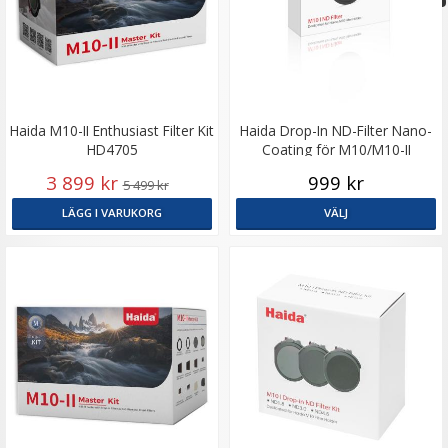
Haida M10-II Enthusiast Filter Kit
Haida Drop-In ND-Filter Nano-
HD4705
Coating för M10/M10-II
3 899 kr
999 kr
5 499 kr
LÄGG I VARUKORG
VÄLJ