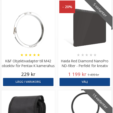
5 varianter
- 20%
★
★
★
★
★
★
★
★
★
★
K&F Objektivadapter till M42
Haida Red Diamond NanoPro
objektiv för Pentax K kamerahus
ND-filter - Perfekt för kreativ
fotografering
229 kr
1 199 kr
1 499 kr
LÄGG I VARUKORG
VÄLJ
15 varianter