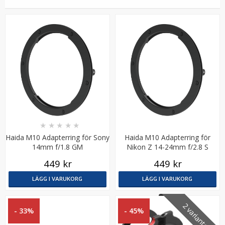
2st C-ringar 1/4-tum monteringskruvar - Bexin LS096
★
★
★
★
★
Haida M10 Adapterring för Sony
Haida M10 Adapterring för
★
★
★
★
★
14mm f/1.8 GM
Nikon Z 14-24mm f/2.8 S
449 kr
449 kr
119 kr
LÄGG I VARUKORG
LÄGG I VARUKORG
LÄGG I VARUKORG
2 varianter
- 33%
- 45%