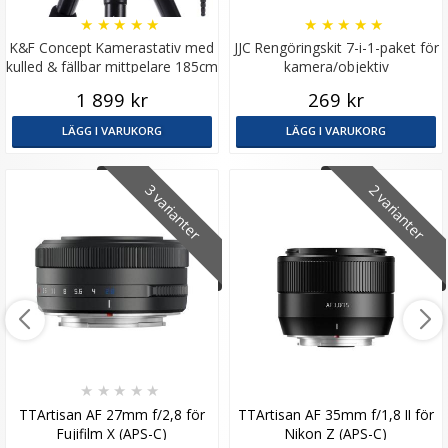
★
★
★
★
★
★
★
★
★
★
K&F Concept Kamerastativ med
JJC Rengöringskit 7-i-1-paket för
kulled & fällbar mittpelare 185cm
kamera/objektiv
1 899 kr
269 kr
LÄGG I VARUKORG
LÄGG I VARUKORG
3 varianter
2 varianter
★
★
★
★
★
TTArtisan AF 27mm f/2,8 för
TTArtisan AF 35mm f/1,8 II för
Fujifilm X (APS-C)
Nikon Z (APS-C)