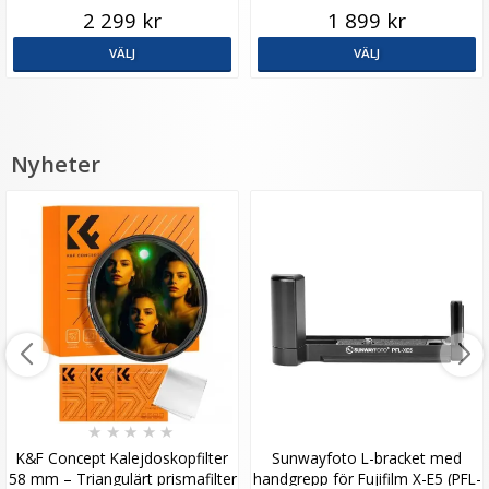
2 299 kr
1 899 kr
VÄLJ
VÄLJ
Nyheter
★
★
★
★
★
K&F Concept Kalejdoskopfilter
Sunwayfoto L-bracket med
58 mm – Triangulärt prismafilter
handgrepp för Fujifilm X-E5 (PFL-