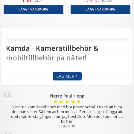
1 kr
79 kr
69 kr
199 kr
LÄGG I VARUKORG
LÄGG I VARUKORG
Kamda - Kameratillbehör &
mobiltillbehör på nätet!
Vi på Kamda har en enkel affärsidé: Vi vill erbjuda
LÄS MER +
fotointresserade en e-butik att köpa sina
kameratillbehör enkelt, smidigt och till låga priser. Dra
nytta av vårt stora sortiment oavsett vart i vårat
Pierre Paul Hepp
avlånga land du bor eller när på dygnet du vill handla!
★
★
★
★
★
Varorna kom snabbt och med bra priser också. Enkelt att hitta
det man söker Så fem av fem möjliga. Sen ska jag ju tillägga att
Du kan enkelt köpa dina kameratillbehör online här
detta var första gången som jag beställde. Men det kommer att
bli fler.
på kamda.se! Genom vårat kategorisystem i toppen
2026-07-19
eller via vår sökfunktion högst upp till höger kan du