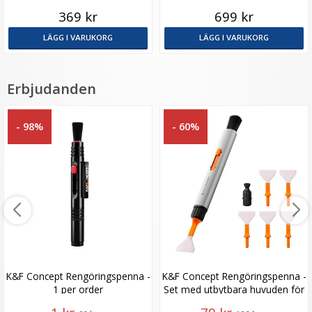
XE5)
369 kr
699 kr
LÄGG I VARUKORG
LÄGG I VARUKORG
Erbjudanden
- 98%
- 60%
K&F Concept Rengöringspenna -
K&F Concept Rengöringspenna -
1 per order
Set med utbytbara huvuden för
fullformat