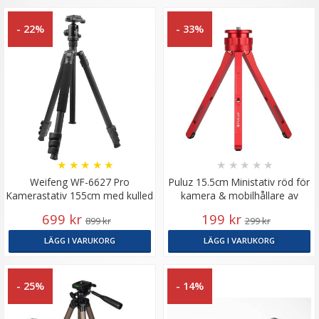
- 22%
- 33%
★
★
★
★
★
★
★
★
★
★
Weifeng WF-6627 Pro
Puluz 15.5cm Ministativ röd för
Kamerastativ 155cm med kulled
kamera & mobilhållare av
aluminium
699 kr
199 kr
899 kr
299 kr
LÄGG I VARUKORG
LÄGG I VARUKORG
- 25%
- 14%