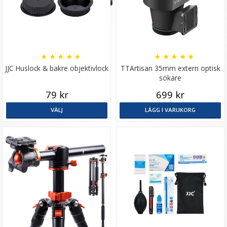
★
★
★
★
★
★
★
★
★
★
JJC Huslock & bakre objektivlock
TTArtisan 35mm extern optisk
sökare
79 kr
699 kr
VÄLJ
LÄGG I VARUKORG