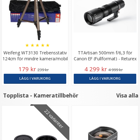
★
★
★
★
★
Weifeng WT3130 Trebensstativ
TTArtisan 500mm f/6,3 för
124cm för mindre kamera/mobil
Canon EF (Fullformat) - Returex
179 kr
4 299 kr
239 kr
4 999 kr
LÄGG I VARUKORG
LÄGG I VARUKORG
Topplista - Kameratillbehör
Visa alla
22 varianter