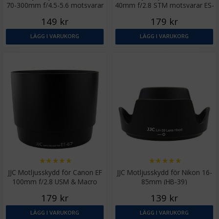
70-300mm f/4.5-5.6 motsvarar
40mm f/2.8 STM motsvarar ES-
ET-65B
52
149 kr
179 kr
LÄGG I VARUKORG
LÄGG I VARUKORG
★
★
★
★
★
★
★
★
★
★
JJC Motljusskydd för Canon EF
JJC Motljusskydd för Nikon 16-
100mm f/2.8 USM & Macro
85mm (HB-39)
motsvarar ET-67
179 kr
139 kr
LÄGG I VARUKORG
LÄGG I VARUKORG