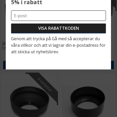
5% i rabatt
★
★
★
★
★
★
★
★
★
★
Genom att trycka på Gå med så accepterar du
JJC Motljusskydd för Canon EF-S
JJC Motljusskydd vändbar
våra villkor och att vi lagrar din e-postadress för
17-55mm F2.8 IS USM motsvarar
universal för objektiv
att skicka ut nyhetsbrev.
EW-83J
119 kr
99 kr
LÄGG I VARUKORG
VÄLJ
6 varianter