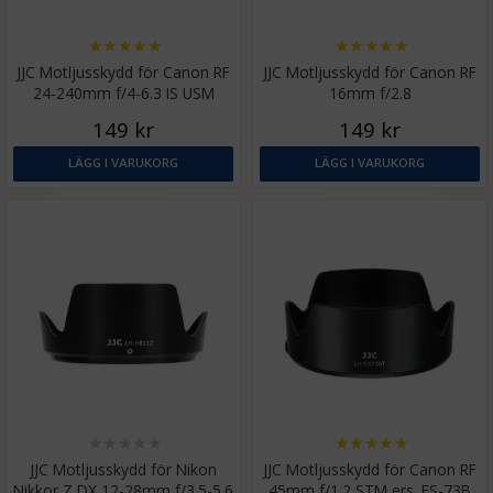
★
★
★
★
★
★
★
★
★
★
JJC Motljusskydd för Canon RF
JJC Motljusskydd för Canon RF
24-240mm f/4-6.3 IS USM
16mm f/2.8
ersätter EW-78F
149 kr
149 kr
LÄGG I VARUKORG
LÄGG I VARUKORG
★
★
★
★
★
★
★
★
★
★
JJC Motljusskydd för Nikon
JJC Motljusskydd för Canon RF
Nikkor Z DX 12-28mm f/3.5-5.6
45mm f/1.2 STM ers. ES-73B