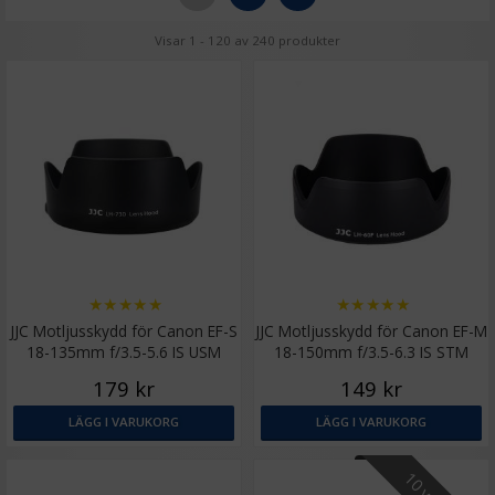
Visar 1 - 120 av 240 produkter
★
★
★
★
★
★
★
★
★
★
JJC Motljusskydd för Canon EF-S
JJC Motljusskydd för Canon EF-M
18-135mm f/3.5-5.6 IS USM
18-150mm f/3.5-6.3 IS STM
motsvarar EW-73D
motsvarar EW-60F
179 kr
149 kr
LÄGG I VARUKORG
LÄGG I VARUKORG