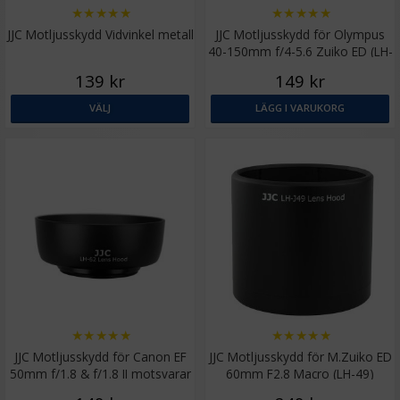
★
★
★
★
★
★
★
★
★
★
JJC Motljusskydd Vidvinkel metall
JJC Motljusskydd för Olympus
40-150mm f/4-5.6 Zuiko ED (LH-
J61D)
139 kr
149 kr
VÄLJ
LÄGG I VARUKORG
★
★
★
★
★
★
★
★
★
★
JJC Motljusskydd för Canon EF
JJC Motljusskydd för M.Zuiko ED
50mm f/1.8 & f/1.8 II motsvarar
60mm F2.8 Macro (LH-49)
ES-62