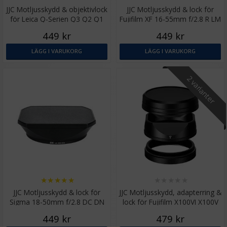
JJC Motljusskydd & objektivlock
JJC Motljusskydd & lock för
för Leica Q-Serien Q3 Q2 Q1
Fujifilm XF 16-55mm f/2.8 R LM
Svart
WR
449 kr
449 kr
LÄGG I VARUKORG
LÄGG I VARUKORG
2 varianter
★
★
★
★
★
★
★
★
★
★
JJC Motljusskydd & lock för
JJC Motljusskydd, adapterring &
Sigma 18-50mm f/2.8 DC DN
lock för Fujifilm X100VI X100V
X100F
449 kr
479 kr