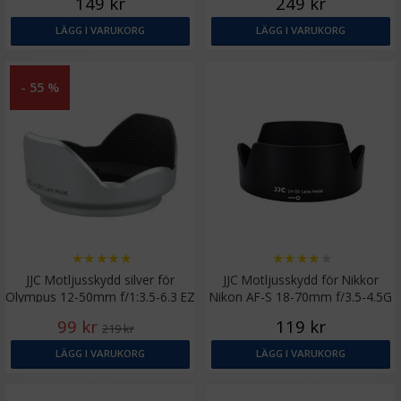
149 kr
249 kr
LÄGG I VARUKORG
LÄGG I VARUKORG
- 55 %
★
★
★
★
★
★
★
★
★
★
JJC Motljusskydd silver för
JJC Motljusskydd för Nikkor
Olympus 12-50mm f/1:3.5-6.3 EZ
Nikon AF-S 18-70mm f/3.5-4.5G
(LH-J55C)
ED-IF DX (HB-32)
99 kr
119 kr
219 kr
LÄGG I VARUKORG
LÄGG I VARUKORG