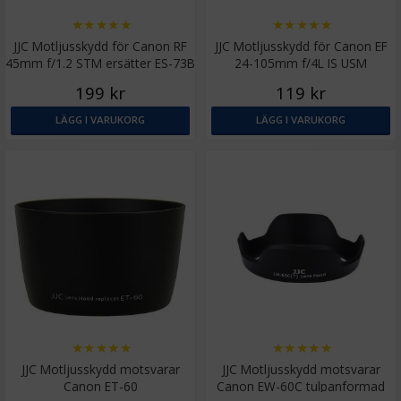
★
★
★
★
★
★
★
★
★
★
JJC Motljusskydd för Canon RF
JJC Motljusskydd för Canon EF
45mm f/1.2 STM ersätter ES-73B
24-105mm f/4L IS USM
motsvarar EW-83H
199 kr
119 kr
LÄGG I VARUKORG
LÄGG I VARUKORG
★
★
★
★
★
★
★
★
★
★
JJC Motljusskydd motsvarar
JJC Motljusskydd motsvarar
Canon ET-60
Canon EW-60C tulpanformad