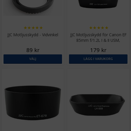
★
★
★
★
★
★
★
★
★
★
JJC Motljusskydd - Vidvinkel
JJC Motljusskydd för Canon EF
85mm f/1.2L I & II USM,
motsvarar ES-79II
89 kr
179 kr
VÄLJ
LÄGG I VARUKORG