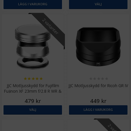
LÄGG I VARUKORG
VÄLJ
2 varianter
★
★
★
★
★
★
★
★
★
★
JJC Motljusskydd för Fujifilm
JJC Motljusskydd för Ricoh GR IV
Fujinon XF 23mm f/2.8 R WR &
XF 27mm f/2.8
479 kr
449 kr
VÄLJ
LÄGG I VARUKORG