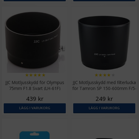
★
★
★
★
★
★
★
★
★
★
JJC Motljusskydd för Olympus
JJC Motljusskydd med filterlucka
75mm F1.8 Svart (LH-61F)
för Tamron SP 150-600mm F/5-
6.3 Di VC USD A011
439 kr
249 kr
LÄGG I VARUKORG
LÄGG I VARUKORG