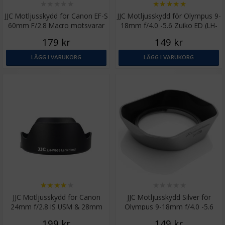
★
★
★
★
★
★
★
★
★
★
JJC Motljusskydd för Canon EF-S
JJC Motljusskydd för Olympus 9-
60mm F/2.8 Macro motsvarar
18mm f/4.0 -5.6 Zuiko ED (LH-
ET-67B
J55B)
179 kr
149 kr
LÄGG I VARUKORG
LÄGG I VARUKORG
★
★
★
★
★
★
★
★
★
★
JJC Motljusskydd för Canon
JJC Motljusskydd Silver för
24mm f/2.8 IS USM & 28mm
Olympus 9-18mm f/4.0 -5.6
f/2.8 IS USM
Zuiko ED (LH-J55B)
199 kr
149 kr