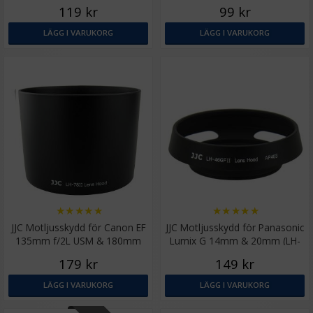
119 kr
99 kr
LÄGG I VARUKORG
LÄGG I VARUKORG
★
★
★
★
★
★
★
★
★
★
JJC Motljusskydd för Canon EF
JJC Motljusskydd för Panasonic
135mm f/2L USM & 180mm
Lumix G 14mm & 20mm (LH-
f/3.5L Macro USM
46GFII)
179 kr
149 kr
LÄGG I VARUKORG
LÄGG I VARUKORG