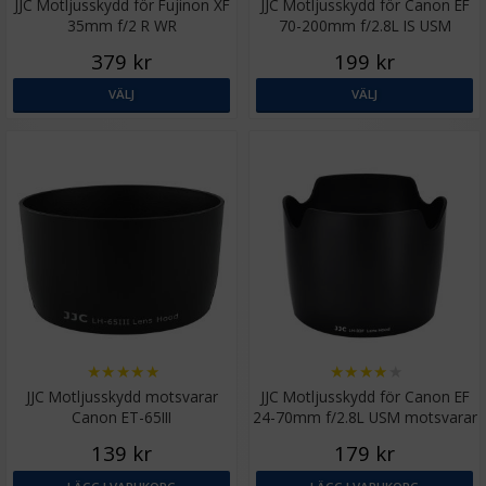
JJC Motljusskydd för Fujinon XF
JJC Motljusskydd för Canon EF
35mm f/2 R WR
70-200mm f/2.8L IS USM
motsvarar ET-86
379 kr
199 kr
VÄLJ
VÄLJ
★
★
★
★
★
★
★
★
★
★
JJC Motljusskydd motsvarar
JJC Motljusskydd för Canon EF
Canon ET-65III
24-70mm f/2.8L USM motsvarar
EW-83F
139 kr
179 kr