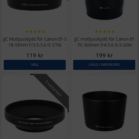
★
★
★
★
★
★
★
★
★
★
JJC Motljusskydd för Canon EF-S
JJC motljusskydd för Canon EF
18-55mm F/3.5-5.6 IS STM
70-300mm f/4-5.6 IS II USM
motsvarar EW-63C
ersätter ET-74B
119 kr
199 kr
VÄLJ
LÄGG I VARUKORG
5 varianter