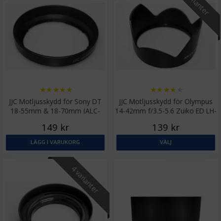
2 varianter
★
★
★
★
★
★
★
★
★
★
JJC Motljusskydd för Sony DT
JJC Motljusskydd för Olympus
18-55mm & 18-70mm (ALC-
14-42mm f/3.5-5.6 Zuiko ED LH-
SH108)
J61C
149 kr
139 kr
LÄGG I VARUKORG
VÄLJ
4 varianter