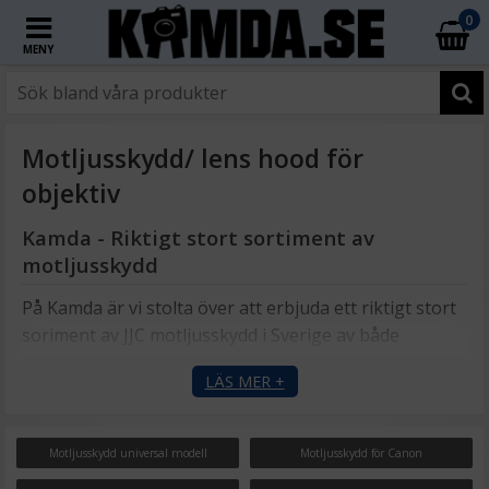
0
MENY
Motljusskydd/ lens hood för
objektiv
Kamda - Riktigt stort sortiment av
motljusskydd
På Kamda är vi stolta över att erbjuda ett riktigt stort
soriment av JJC motljusskydd i Sverige av både
universella och märkesanpassade motljusskydd, alltid
LÄS MER +
till prisvärda och konkurrenskraftiga kostnader.
Motljusskydd - Nyckeln till perfekta bilder
Motljusskydd universal modell
Motljusskydd för Canon