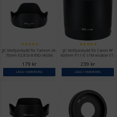
★
★
★
★
★
★
★
★
★
★
JJC Motljusskydd för Tamron 28-
JJC Motljusskydd för Canon RF
75mm f/2.8 Di III RXD (A036)
600mm f/11 IS STM ersätter ET-
88B
179 kr
239 kr
LÄGG I VARUKORG
LÄGG I VARUKORG