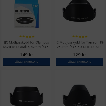
★
★
★
★
★
★
★
★
★
★
JJC Motljusskydd för Olympus
JJC Motljusskydd för Tamron 18-
M.Zuiko Digital14-42mm f/3.5-
250mm f/3.5-6.3 Di-II LD (A18,
5.6
B008)
149 kr
129 kr
LÄGG I VARUKORG
LÄGG I VARUKORG