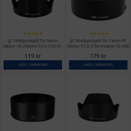
★
★
★
★
★
★
★
★
★
★
JJC Motljusskydd för Nikon
JJC Motljusskydd för Canon RF
Nikkor 18-200mm f/3.5-5.6G IF-
50mm f/1.8 STM ersätter ES-65B
ED (HB-35)
119 kr
179 kr
LÄGG I VARUKORG
LÄGG I VARUKORG