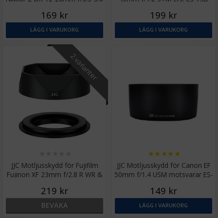
PZ VR
tulpan
169 kr
199 kr
LÄGG I VARUKORG
LÄGG I VARUKORG
2 varianter
★
★
★
★
★
★
★
★
★
★
JJC Motljusskydd för Fujifilm
JJC Motljusskydd för Canon EF
Fujinon XF 23mm f/2.8 R WR &
50mm f/1.4 USM motsvarar ES-
XF 27mm f/2.8
71II
219 kr
149 kr
BEVAKA
LÄGG I VARUKORG