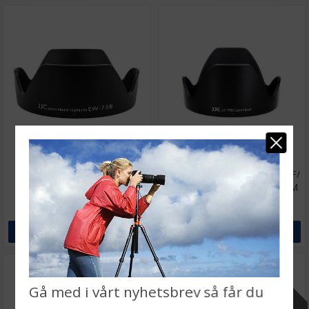
★
★
★
★
★
★
★
★
★
★
JJC Motljusskydd motsvarar
JJC Motljusskydd för Canon EF/
Canon EW-73B
EF-S 28-200mm f/3.5-5.6 USM
motsvarar EW-78D
119 kr
129 kr
LÄGG I VARUKORG
LÄGG I VARUKORG
3 varianter
Gå med i vårt nyhetsbrev så får du