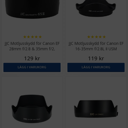
★
★
★
★
★
★
★
★
★
★
JJC Motljusskydd för Canon EF
JJC Motljusskydd för Canon EF
28mm f/2.8 & 35mm f/2,
16-35mm f/2.8L II USM
motsvarar EW-65II
motsvarar EW-88
129 kr
119 kr
LÄGG I VARUKORG
LÄGG I VARUKORG