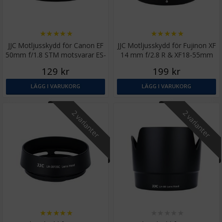
★
★
★
★
★
★
★
★
★
★
JJC Motljusskydd för Canon EF
JJC Motljusskydd för Fujinon XF
50mm f/1.8 STM motsvarar ES-
14 mm f/2.8 R & XF18-55mm
68 (Tulpan)
f/2.8-4 R LM OIS
129 kr
199 kr
LÄGG I VARUKORG
LÄGG I VARUKORG
2 varianter
2 varianter
★
★
★
★
★
★
★
★
★
★