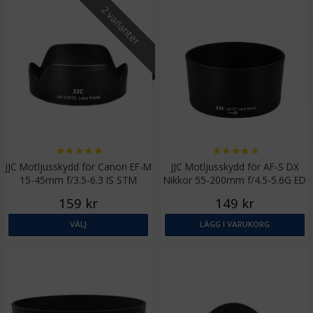
2 varianter
★
★
★
★
★
★
★
★
★
★
JJC Motljusskydd för Canon EF-M
JJC Motljusskydd för AF-S DX
15-45mm f/3.5-6.3 IS STM
Nikkor 55-200mm f/4.5-5.6G ED
motsvarar EW-53
VR II motsvarar HB-37
159 kr
149 kr
VÄLJ
LÄGG I VARUKORG