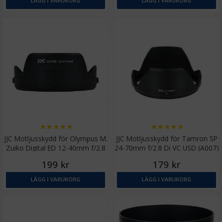
LÄGG I VARUKORG
LÄGG I VARUKORG
★
★
★
★
★
★
★
★
★
★
JJC Motljusskydd för Olympus M.
JJC Motljusskydd för Tamron SP
Zuiko Digital ED 12-40mm f/2.8
24-70mm f/2.8 Di VC USD (A007)
PRO (LH-66)
199 kr
179 kr
LÄGG I VARUKORG
LÄGG I VARUKORG