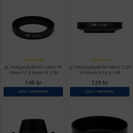
★
★
★
★
★
★
★
★
★
★
JJC Motljusskydd för Canon RF
JJC Motljusskydd för Nikkor Z DX
35mm f/1.8 Macro IS STM
16-50mm f/3.5-6.3 VR
ersätter EW-52
149 kr
129 kr
LÄGG I VARUKORG
LÄGG I VARUKORG