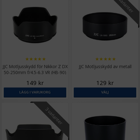
10 varianter
★
★
★
★
★
★
★
★
★
★
JJC Motljusskydd för Nikkor Z DX
JJC Motljusskydd av metall
50-250mm f/4.5-6.3 VR (HB-90)
149 kr
129 kr
LÄGG I VARUKORG
VÄLJ
3 varianter