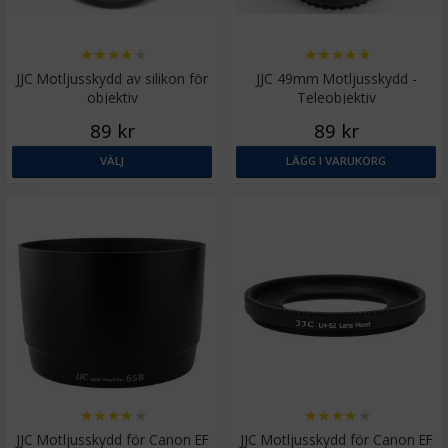
★
★
★
★
★
★
★
★
★
★
JJC Motljusskydd av silikon för
JJC 49mm Motljusskydd -
objektiv
Teleobjektiv
89 kr
89 kr
VÄLJ
LÄGG I VARUKORG
★
★
★
★
★
★
★
★
★
★
JJC Motljusskydd för Canon EF
JJC Motljusskydd för Canon EF