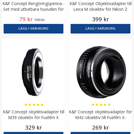
K&F Concept Rengöringspenna -
K&F Concept Objektivadapter till
Set med utbytbara huvuden för
Leica M objektiv för Nikon Z
fullformat
kamerahus
79 kr
399 kr
199 kr
LÄGG I VARUKORG
LÄGG I VARUKORG
★
★
★
★
★
★
★
★
★
★
K&F Concept objektivadapter till
K&F Concept objektivadapter för
M39 objektiv för Fujifilm X
M42-objektiv till Fujifilm X-
kamerahus
kamerahus
329 kr
269 kr