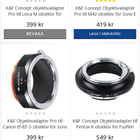
★
★
★
★
★
★
★
★
★
★
K&F Concept objektivadapter
K&F Concept Objektivadapter
Pro till Leica M objektiv för
Pro till M42 objektiv för Sony E
Fujifilm X kamerahus
kamerahus
399 kr
419 kr
BEVAKA
LÄGG I VARUKORG
★
★
★
★
★
★
★
★
★
★
K&F Objektivadapter Pro till
K&F Concept Objektivadapter till
Canon EF/EF-S objektiv för Sony
Pentax K objektiv för Fujifilm
E kamerahus
GFX kamerahus
399 kr
549 kr