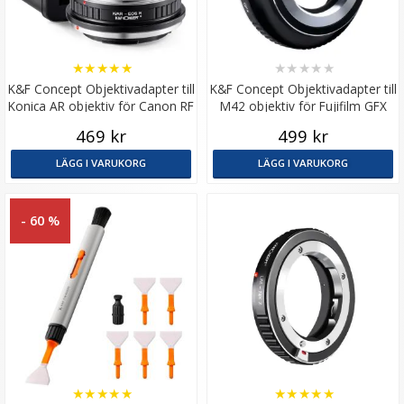
★
★
★
★
★
★
★
★
★
★
K&F Concept Objektivadapter till
K&F Concept Objektivadapter till
Konica AR objektiv för Canon RF
M42 objektiv för Fujifilm GFX
kamerahus
kamerahus
469 kr
499 kr
LÄGG I VARUKORG
LÄGG I VARUKORG
- 60 %
★
★
★
★
★
★
★
★
★
★