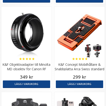
★
★
★
★
★
★
★
★
★
★
K&F Objektivadapter till Minolta
K&F Concept Mobilhållare &
MD objektiv för Canon RF
Snabbplatta Arca Swiss standard
kamerahus
i aluminium
349 kr
299 kr
LÄGG I VARUKORG
LÄGG I VARUKORG