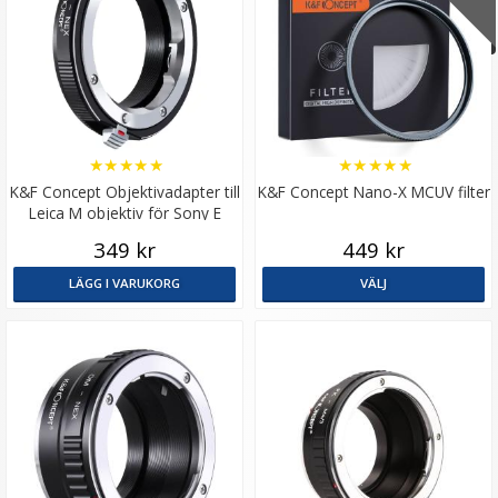
★
★
★
★
★
★
★
★
★
★
K&F Concept Objektivadapter till
K&F Concept Nano-X MCUV filter
Leica M objektiv för Sony E
kamerahus
349 kr
449 kr
LÄGG I VARUKORG
VÄLJ