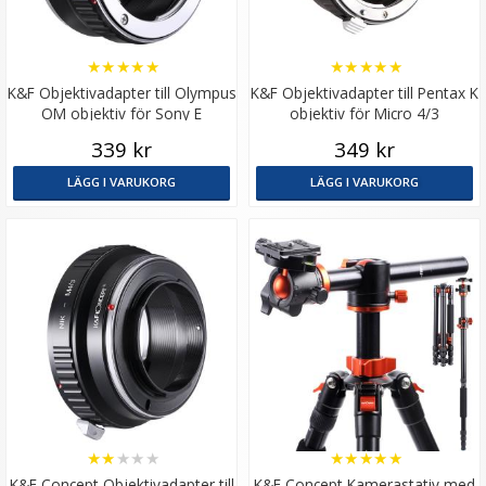
★
★
★
★
★
★
★
★
★
★
K&F Objektivadapter till Olympus
K&F Objektivadapter till Pentax K
OM objektiv för Sony E
objektiv för Micro 4/3
kamerahus
kamerahus
339 kr
349 kr
LÄGG I VARUKORG
LÄGG I VARUKORG
★
★
★
★
★
★
★
★
★
★
K&F Concept Objektivadapter till
K&F Concept Kamerastativ med