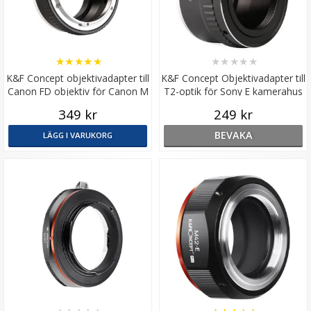
★
★
★
★
★
★
★
★
★
★
K&F Concept objektivadapter till
K&F Concept Objektivadapter till
Canon FD objektiv för Canon M
T2-optik för Sony E kamerahus
kamera
349 kr
249 kr
BEVAKA
LÄGG I VARUKORG