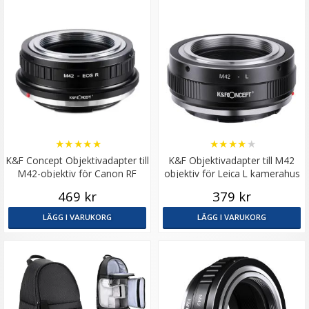
★
★
★
★
★
★
★
★
★
★
K&F Concept Objektivadapter till
K&F Objektivadapter till M42
M42-objektiv för Canon RF
objektiv för Leica L kamerahus
kamerahus
469 kr
379 kr
LÄGG I VARUKORG
LÄGG I VARUKORG