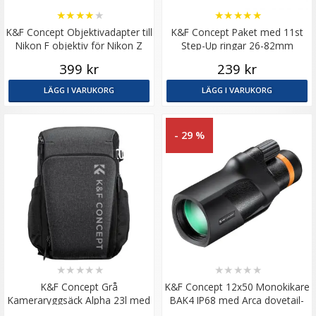
★
★
★
★
★
★
★
★
★
★
K&F Concept Objektivadapter till
K&F Concept Paket med 11st
Nikon F objektiv för Nikon Z
Step-Up ringar 26-82mm
kamerahus
399 kr
239 kr
LÄGG I VARUKORG
LÄGG I VARUKORG
- 29 %
★
★
★
★
★
★
★
★
★
★
K&F Concept Grå
K&F Concept 12x50 Monokikare
Kameraryggsäck Alpha 23l med
BAK4 IP68 med Arca dovetail-
regnskydd
spår