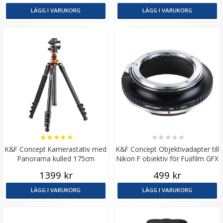
LÄGG I VARUKORG
LÄGG I VARUKORG
★
★
★
★
★
★
★
★
★
★
K&F Concept Kamerastativ med
K&F Concept Objektivadapter till
Panorama kulled 175cm
Nikon F objektiv för Fujifilm GFX
KF09.089V1
kamerahus
1399 kr
499 kr
LÄGG I VARUKORG
LÄGG I VARUKORG