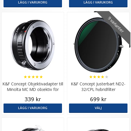
LÄGG I VARUKORG
LÄGG I VARUKORG
9 varianter
★
★
★
★
★
★
★
★
★
★
K&F Concept Objektivadapter till
K&F Concept Justerbart ND2-
Minolta MC MD objektiv för
32/CPL hybridfilter
Sony E
339 kr
699 kr
LÄGG I VARUKORG
VÄLJ