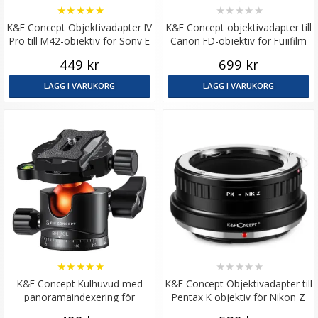
★
★
★
★
★
★
★
★
★
★
K&F Concept Objektivadapter IV
K&F Concept objektivadapter till
Pro till M42-objektiv för Sony E
Canon FD-objektiv för Fujifilm
GFX kamerahus
449 kr
699 kr
LÄGG I VARUKORG
LÄGG I VARUKORG
★
★
★
★
★
★
★
★
★
★
K&F Concept Kulhuvud med
K&F Concept Objektivadapter till
panoramaindexering för
Pentax K objektiv för Nikon Z
kamerastativ 16kg
kamerahus