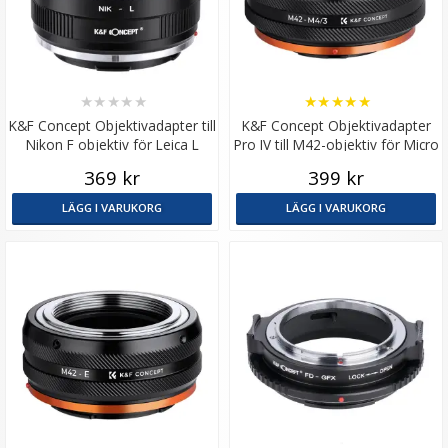
★
★
★
★
★
★
★
★
★
★
K&F Concept Objektivadapter till
K&F Concept Objektivadapter
Nikon F objektiv för Leica L
Pro IV till M42-objektiv för Micro
kamerahus
4/3
369 kr
399 kr
LÄGG I VARUKORG
LÄGG I VARUKORG