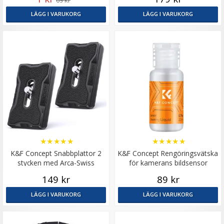
LÄGG I VARUKORG
LÄGG I VARUKORG
★
★
★
★
★
★
★
★
★
★
K&F Concept Snabbplattor 2
K&F Concept Rengöringsvätska
stycken med Arca-Swiss
för kamerans bildsensor
dovetail-spår
149 kr
89 kr
LÄGG I VARUKORG
LÄGG I VARUKORG