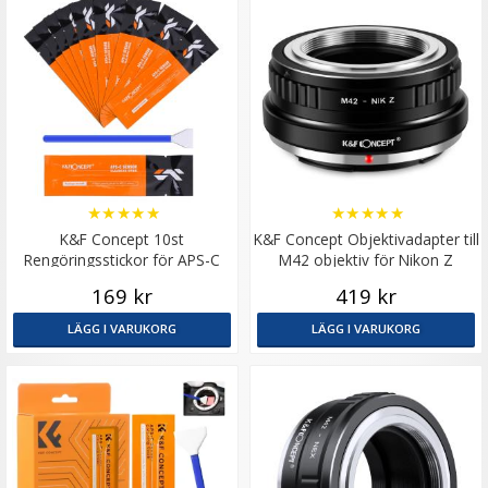
★
★
★
★
★
★
★
★
★
★
K&F Concept 10st
K&F Concept Objektivadapter till
Rengöringsstickor för APS-C
M42 objektiv för Nikon Z
bildsensor
kamerahus
169 kr
419 kr
LÄGG I VARUKORG
LÄGG I VARUKORG