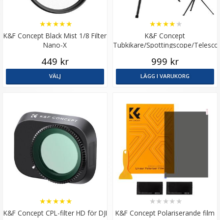
★
★
★
★
★
★
★
★
★
★
K&F Concept Black Mist 1/8 Filter
K&F Concept
Nano-X
Tubkikare/Spottingscope/Telesco
20-60x med stativ
449 kr
999 kr
VÄLJ
LÄGG I VARUKORG
★
★
★
★
★
★
★
★
★
★
K&F Concept CPL-filter HD för DJI
K&F Concept Polariserande film