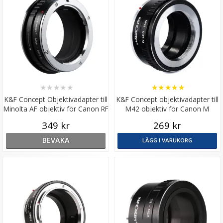
★
★
★
★
★
★
★
★
★
★
K&F Concept Objektivadapter till
K&F Concept objektivadapter till
Minolta AF objektiv för Canon RF
M42 objektiv för Canon M
kamerahus
kamerahus
349 kr
269 kr
BEVAKA
LÄGG I VARUKORG