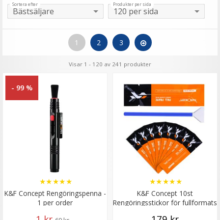
Sortera efter
Produkter per sida
1
2
3
Visar 1 - 120 av 241 produkter
- 99 %
★
★
★
★
★
★
★
★
★
★
K&F Concept Rengöringspenna -
K&F Concept 10st
1 per order
Rengöringsstickor för fullformats
bildsensor
1 kr
179 kr
69 kr