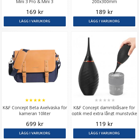
Mini 3 Pro & Mini 3
200x300mm
169 kr
189 kr
LÄGG I VARUKORG
LÄGG I VARUKORG
★
★
★
★
★
★
★
★
★
★
K&F Concept Beta Axelväska för
K&F Concept dammblåsare för
kameran 10liter
optik med extra långt munstycke
699 kr
119 kr
LÄGG I VARUKORG
LÄGG I VARUKORG