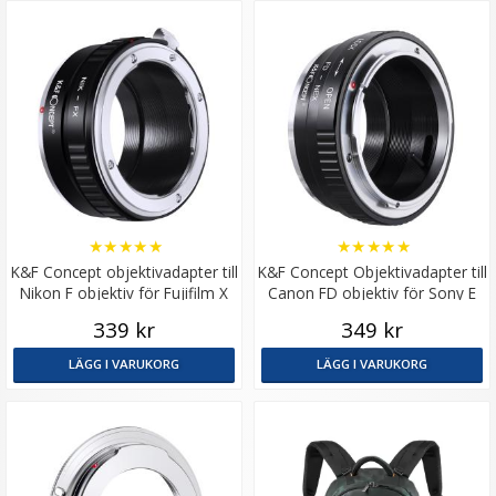
★
★
★
★
★
★
★
★
★
★
K&F Concept objektivadapter till
K&F Concept Objektivadapter till
Nikon F objektiv för Fujifilm X
Canon FD objektiv för Sony E
kamerahus
kamerahus
339 kr
349 kr
LÄGG I VARUKORG
LÄGG I VARUKORG