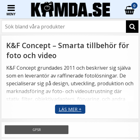
0
MENY
K&F Concept – Smarta tillbehör för
foto och video
K&F Concept grundades 2011 och beskriver sig själva
som en leverantör av raffinerade fotolösningar. De
specialiserar sig på design, utveckling, produktion och
marknadsföring av foto- och videoutrustning där
stativ, filter, objektivadapters, förvaring, och andra
nödvändiga tillbehör för fotografering är
LÄS MER +
framträdande produkter.
GPSR