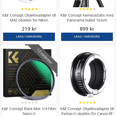
★
★
★
★
★
★
★
★
★
★
K&F Concept Objektivadapter till
K&F Concept Kamerastativ med
M42 objektiv för Nikon
Panorama kulled 163cm
kamerahus
219 kr
899 kr
LÄGG I VARUKORG
LÄGG I VARUKORG
12 varianter
★
★
★
★
★
★
★
★
★
★
K&F Concept Black Mist 1/4 Filter
K&F Concept Objektivadapter till
Nano-X
Pentax K objektiv för Canon RF