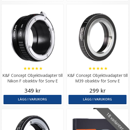
★
★
★
★
★
★
★
★
★
★
K&F Concept Objektivadapter till
K&F Concept Objektivadapter till
Nikon F objektiv för Sony E
M39 objektiv för Sony E
kamerahus
kamerahus
349 kr
299 kr
LÄGG I VARUKORG
LÄGG I VARUKORG
18 varianter