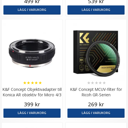
499 kr
539 kr
LÄGG I VARUKORG
LÄGG I VARUKORG
★
★
★
★
★
★
★
★
★
★
K&F Concept Objektivadapter till
K&F Concept MCUV-filter för
Konica AR objektiv för Micro 4/3
Ricoh GR-Serien
kamerahus
399 kr
269 kr
LÄGG I VARUKORG
LÄGG I VARUKORG