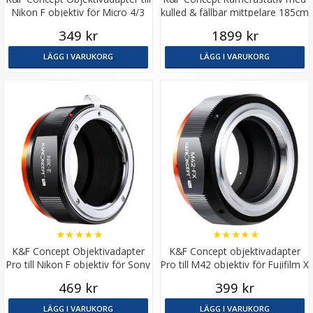
Nikon F objektiv för Micro 4/3
kulled & fällbar mittpelare 185cm
kamerahus
349 kr
1899 kr
LÄGG I VARUKORG
LÄGG I VARUKORG
★
★
★
★
★
★
★
★
★
★
K&F Concept Objektivadapter
K&F Concept objektivadapter
Pro till Nikon F objektiv för Sony
Pro till M42 objektiv för Fujifilm X
E kamerahus
kamerahus
469 kr
399 kr
LÄGG I VARUKORG
LÄGG I VARUKORG