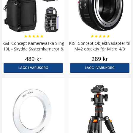
★
★
★
★
★
★
★
★
★
★
K&F Concept Kameraväska Sling
K&F Concept Objektivadapter till
10L - Skydda Systemkameror &
M42 objektiv för Micro 4/3
Objektiv
kamerahus
489 kr
289 kr
LÄGG I VARUKORG
LÄGG I VARUKORG