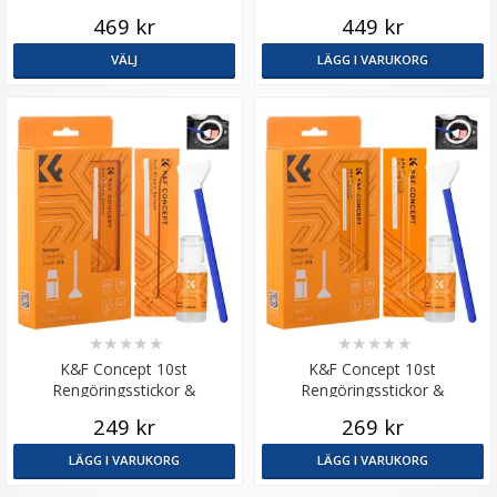
kamerahus
469 kr
449 kr
VÄLJ
LÄGG I VARUKORG
★
★
★
★
★
★
★
★
★
★
K&F Concept 10st
K&F Concept 10st
Rengöringsstickor &
Rengöringsstickor &
rengöringsvätska för fullformat
rengöringsvätska för APS-C
249 kr
269 kr
bildsensor
LÄGG I VARUKORG
LÄGG I VARUKORG