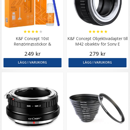
★
★
★
★
★
★
★
★
★
★
K&F Concept 10st
K&F Concept Objektivadapter till
Rengöringsstickor &
M42 objektiv för Sony E
rengöringsvätska för APS-C
kamerahus
249 kr
279 kr
bildsensor
LÄGG I VARUKORG
LÄGG I VARUKORG