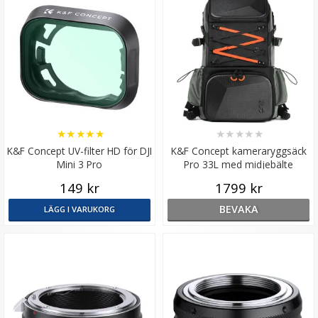
★
★
★
★
★
★
★
★
★
★
K&F Concept UV-filter HD för DJI
K&F Concept kameraryggsäck
Mini 3 Pro
Pro 33L med midjebälte
149 kr
1799 kr
BEVAKA
LÄGG I VARUKORG