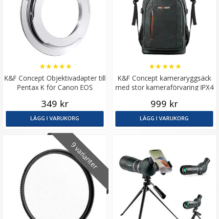
★
★
★
★
★
★
★
★
★
★
K&F Concept Objektivadapter till
K&F Concept kameraryggsäck
Pentax K för Canon EOS
med stor kameraförvaring IPX4
kamerahus
349 kr
999 kr
LÄGG I VARUKORG
LÄGG I VARUKORG
9 varianter