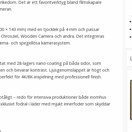
ikedom. Det är ett favoritverktyg bland filmskapare
ameran.
" (100 × 143 mm) med en tjocklek på 4 mm och passar
xis, Chrosziel, Wooden Camera och andra. Det integreras
inema- och spegellösa kamerasystem.
ustat med 28-lagers nano-coating på båda sidor, som
pöken och bevarar kontrast. Ljusgenomsläppet är högt och
t perfekt för 4K/8K-inspelning med professionell finish.
eptåligt – redo för intensiva produktioner både inomhus
xklusivt fodral i läder med mjukt innerfoder som skyddar
.