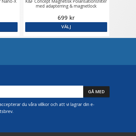
er Nano-X
K&F Concept Magnetisk Polarisationsfilter
med adapterring & magnetlock
699 kr
VÄLJ
epterar du våra villkor och att vi lagrar din e-
tsbrev.