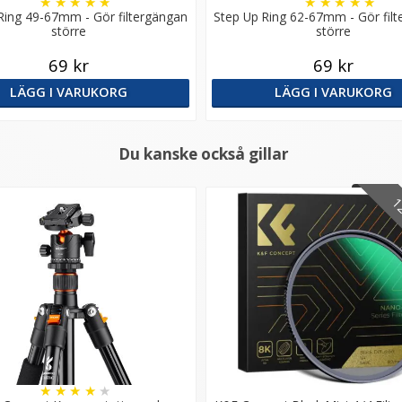
★
★
★
★
★
★
★
★
★
★
Ring 49-67mm - Gör filtergängan
Step Up Ring 62-67mm - Gör fil
större
större
69 kr
69 kr
LÄGG I VARUKORG
LÄGG I VARUKORG
Du kanske också gillar
12
★
★
★
★
★