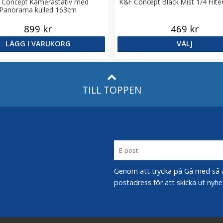
 Concept Kamerastativ med
K&F Concept Black Mist 1/4 Filt
Panorama kulled 163cm
899 kr
469 kr
LÄGG I VARUKORG
VÄLJ
TILL TOPPEN
Genom att trycka på Gå med så acc
postadress för att skicka ut nyhe