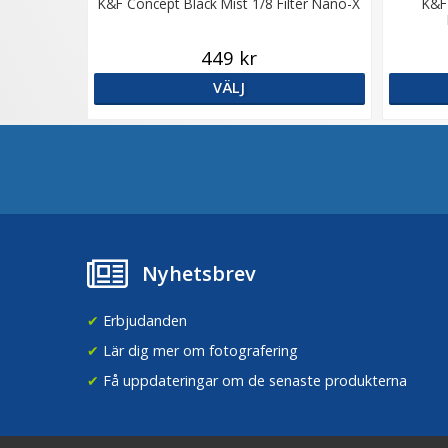
K&F Concept Black Mist 1/8 Filter Nano-X
K&F
449 kr
VÄLJ
Nyhetsbrev
✔
Erbjudanden
✔
Lär dig mer om fotografering
✔
Få uppdateringar om de senaste produkterna