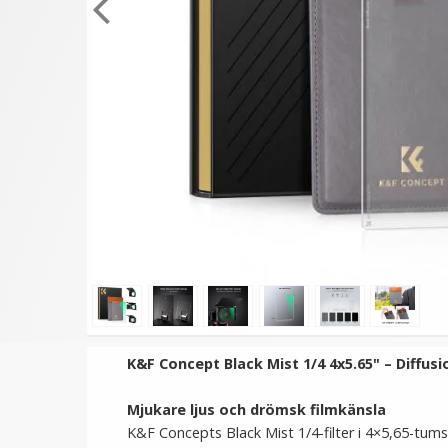
★
★
★
★
★
★
★
★
★
★
JJC Snap-on främre
TTArtisan Mini Magneti
objektivlock med snodd –
LED-belysning –
skyddar och förenklar
Retroinspirerad i form 
en Filmrulle
59 kr
149 kr
VÄLJ
LÄGG I VARUKORG
K&F Concept Black Mist 1/4 4x5.65" – Diffusio
Mjukare ljus och drömsk filmkänsla
K&F Concepts Black Mist 1/4-filter i 4×5,65-tum