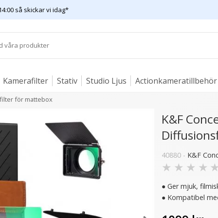
14:00 så skickar vi idag*
Kamerafilter
Stativ
Studio Ljus
Actionkameratillbehör
filter för mattebox
K&F Concep
Diffusions
13 varianter
40880 -
K&F Con
★
★
★
★
● Ger mjuk, filmi
● Kompatibel med