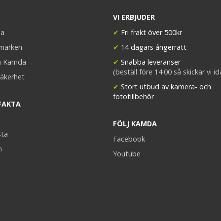
VI ERBJUDER
a
✔
Fri frakt över 500kr
umärken
✔
14 dagars ångerrätt
a Kamda
✔
Snabba leveranser
(beställ före 14:00 så skickar vi i
äkerhet
✔
Stort utbud av kamera- och
fototillbehör
FAKTA
FÖLJ KAMDA
sta
Facebook
n
Youtube