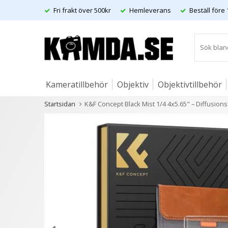
Fri frakt över 500kr
Hemleverans
Beställ före 
Kameratillbehör
Objektiv
Objektivtillbehör
Startsidan
K&F Concept Black Mist 1/4 4x5.65" – Diffusions
Artiklar
Andra kunder köpte även
21 varianter