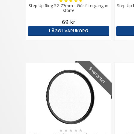
★
★
★
★
★
Step Up Ring 52-77mm - Gör filtergängan
Step Up 
större
69 kr
LÄGG I VARUKORG
9 varianter
★
★
★
★
★