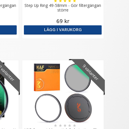
★
★
★
★
★
tergängan
Step Up Ring 49-58mm - Gör filtergängan
större
69 kr
LÄGG I VARUKORG
 varianter
9 varianter
★
★
★
★
★