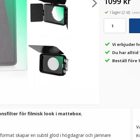
1099 kr
I lager (2 st)
Levera
★
★
★
★
★
★
★
★
★
★
sk
JJC Ultra-thin F-MCUV Filter
Ulanzi Mobilhållare vridbar
- Skydd för ditt objektiv
för stativ & blixtsko
som
149 kr
149 kr
Vi erbjuder h
Du har alltid
VÄLJ
LÄGG I VARUKORG
Beställ före 1
nsfilter för filmisk look i mattebox.
V
sformat skapar en subtil glöd i högdagrar och jämnare
Fi