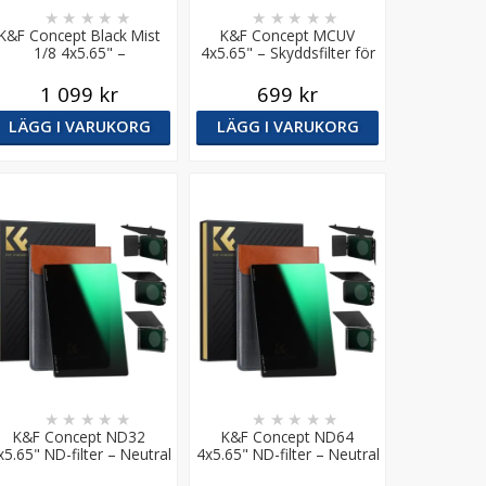
★
★
★
★
★
★
★
★
★
★
K&F Concept Black Mist
K&F Concept MCUV
1/8 4x5.65" –
4x5.65" – Skyddsfilter för
Diffusionsfilter för
mattebox
mattebox
1 099 kr
699 kr
LÄGG I VARUKORG
LÄGG I VARUKORG
★
★
★
★
★
★
★
★
★
★
K&F Concept ND32
K&F Concept ND64
x5.65" ND-filter – Neutral
4x5.65" ND-filter – Neutral
Density för Mattebox
Density för Mattebox