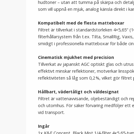
hudtoner – utan att tumma på skärpa och detaljr
som vill uppnå en mjuk, analog känsla direkt i k
Kompatibelt med de flesta matteboxar
Filtret är tillverkat i standardstorleken 4×5,65
filterhållarsystem från t.ex. Tilta, SmallRig, Va
smidigt i professionella matteboxar för både c
Cinematisk mjukhet med precision
Tillverkat av japanskt AGC optiskt glas och utr
effektivt minskar reflektioner, motverkar linss
reflektiviteten så låg som 0,2 %, vilket gör filtre
Hållbart, vädertåligt och väldesignat
Filtret är vattenavvisande, oljebeständigt och r
och utomhus. För säker förvaring medföljer ett e
vid transport.
Ingår
1x K&F Concept Black Mist 1/4-filter 4x5,65-tum