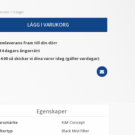
nstid: 1-3 dagar
★
★
★
★
★
★
★
★
★
★
LÄGG I VARUKORG
JJC Huslock & bakre
Ulanzi MA02 MagLock
objektivlock
magnetiskt mobilgrepp &
stativ för MagSafe
79 kr
199 kr
emleverans fram till din dörr
 14 dagars ångerrätt
VÄLJ
LÄGG I VARUKORG
4:00 så skickar vi dina varor idag (gäller vardagar)
Egenskaper
arumärke
K&F Concept
ltertyp
Black Mist Filter