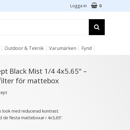
Logga in
0
Outdoor & Teknik
Varumärken
Fynd
☓
t Black Mist 1/4 4x5.65" –
filter för mattebox
22 varianter
cept
★
sk look med reducerad kontrast.
 de flesta matteboxar i 4x5,65”.