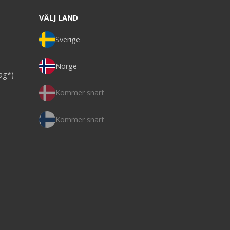
VÄLJ LAND
Sverige
Norge
dag*)
Kommer snart
Kommer snart