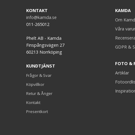
KONTAKT
KAMDA
info@kamda.se
Om Kamd
011-265012
Våra var
Recenser
Phelt AB - Kamda
Finspångsvägen 27
GDPR & S
60213 Norrköping
FOTO & 
KUNDTJÄNST
Artiklar
Frågor & Svar
Fotoordli
Köpvillkor
Inspiratio
Retur & Ånger
Kontakt
Presentkort