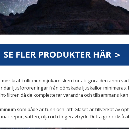
ett mer kraftfullt men mjukare sken för att göra den ännu vac
fer där ljusföroreningar från oönskade ljuskällor minimeras
ht-filtren då de kompletterar varandra och tillsammans ka
uminium som både är tunn och lätt. Glaset är tillverkat av op
at repor, vatten, olja och fingeravtryck. Detta gör också att f