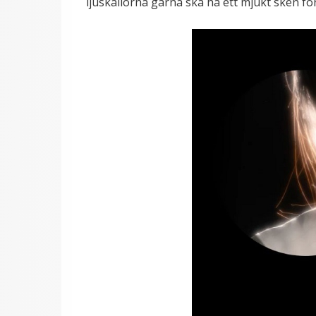
ljuskällorna gärna ska ha ett mjukt sken för