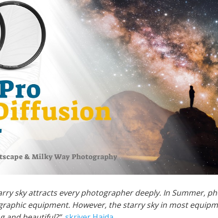
tarry sky attracts every photographer deeply. In Summer, 
graphic equipment. However, the starry sky in most equipm
 and beautiful?”
,
skriver Haida
.