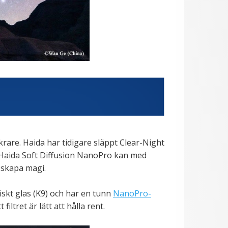
krare. Haida har tidigare släppt Clear-Night
. Haida Soft Diffusion NanoPro kan med
n skapa magi.
tiskt glas (K9) och har en tunn
NanoPro-
iltret är lätt att hålla rent.