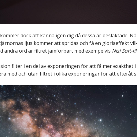
r kommer dock att känna igen dig då dessa är besläktade. Nä
tjärnornas ljus kommer att spridas och få en gloriaeffekt vilk
d andra ord är filtret jämförbart med exempelvis
Nisi Soft-fi
on filter i en del av exponeringen för att få mer exakthet i
a med och utan filtret i olika exponeringar för att efteråt st