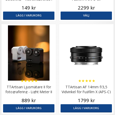
form som en Filmrulle
149 kr
2299 kr
LÄGG I VARUKORG
VÄLJ
★
★
★
★
★
★
★
★
★
★
TTArtisan Ljusmätare II för
TTArtisan AF 14mm f/3,5
fotografering - Light Meter II
Vidvinkel för Fujifilm X (APS-C)
silver
889 kr
1799 kr
LÄGG I VARUKORG
LÄGG I VARUKORG