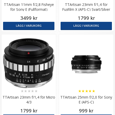
TTArtisan 11mm f/2,8 Fisheye
TTArtisan 23mm f/1,4 för
för Sony E (Fullformat)
Fujifilm X (APS-C) Svart/Silver
3499 kr
1799 kr
LÄGG I VARUKORG
LÄGG I VARUKORG
★
★
★
★
★
★
★
★
★
★
TTArtisan 23mm f/1,4 för Micro
TTArtisan 25mm f/2,0 för Sony
4/3
E (APS-C)
1799 kr
999 kr