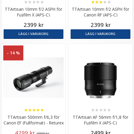
★
★
★
★
★
★
★
★
★
★
TTArtisan 10mm f/2 ASPH för
TTArtisan 10mm f/2 ASPH för
Fujifilm X (APS-C)
Canon RF (APS-C)
2399 kr
2399 kr
LÄGG I VARUKORG
LÄGG I VARUKORG
- 14 %
★
★
★
★
★
★
★
★
★
★
TTArtisan 500mm f/6,3 för
TTArtisan AF 56mm f/1,8 för
Canon EF (Fullformat) - Returex
Fujifilm X (APS-C)
4299 kr
2499 kr
4999 kr