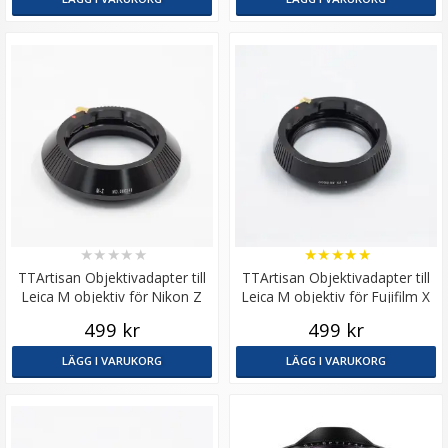
★
★
★
★
★
★
★
★
★
★
TTArtisan Objektivadapter till
TTArtisan Objektivadapter till
Leica M objektiv för Nikon Z
Leica M objektiv för Fujifilm X
kamerahus
kamerahus
499 kr
499 kr
LÄGG I VARUKORG
LÄGG I VARUKORG