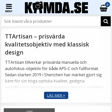
0
MENY
TTArtisan – prisvärda
kvalitetsobjektiv med klassisk
design
TTArtisan tillverkar prisvärda manuella och
autofokus-objektiv för både APS-C och fullformat.
Sedan starten 2019 i Shenzhen har märket gjort sig
känt för sin höga optiska kvalitet, gedigna
metallkonstruktioner och kreativa design – perfekta
för fotografer som vill ha full kontroll över sitt uttryck.
LÄS MER +
Se alla
TTArtisan objektiv här
.
GPSR