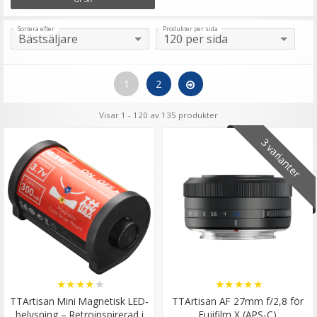
Sortera efter
Produkter per sida
1
2
Visar 1 - 120 av 135 produkter
3 varianter
★
★
★
★
★
★
★
★
★
★
TTArtisan Mini Magnetisk LED-
TTArtisan AF 27mm f/2,8 för
belysning – Retroinspirerad i
Fujifilm X (APS-C)