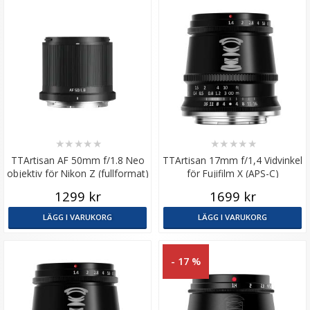
★
★
★
★
★
★
★
★
★
★
TTArtisan AF 50mm f/1.8 Neo
TTArtisan 17mm f/1,4 Vidvinkel
objektiv för Nikon Z (fullformat)
för Fujifilm X (APS-C)
1299 kr
1699 kr
LÄGG I VARUKORG
LÄGG I VARUKORG
- 17 %