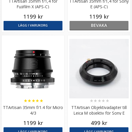
TTArtisan 35mm f/1,4 för
TTArtisan 35mm f/1,4 för Sony
Fujifilm X (APS-C)
E (APS-C)
1199 kr
1199 kr
BEVAKA
LÄGG I VARUKORG
★
★
★
★
★
★
★
★
★
★
TTArtisan 35mm f/1.4 för Micro
TTArtisan Objektivadapter till
4/3
Leica M objektiv för Sony E
kamerahus
1199 kr
499 kr
LÄGG I VARUKORG
LÄGG I VARUKORG