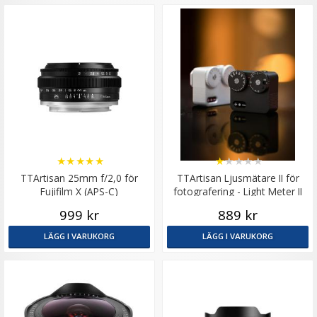
★
★
★
★
★
★
★
★
★
★
TTArtisan 25mm f/2,0 för
TTArtisan Ljusmätare II för
Fujifilm X (APS-C)
fotografering - Light Meter II
svart
999 kr
889 kr
LÄGG I VARUKORG
LÄGG I VARUKORG