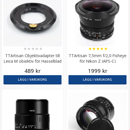
★
★
★
★
★
★
★
★
★
★
TTArtisan Objektivadapter till
TTArtisan 7,5mm f/2,0 Fisheye
Leica M objektiv för Hasselblad
för Nikon Z (APS-C)
X1D kamerahus
489 kr
1999 kr
LÄGG I VARUKORG
LÄGG I VARUKORG