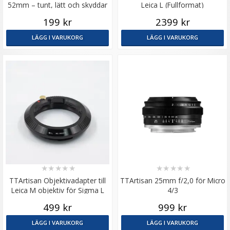
52mm – tunt, lätt och skyddar
Leica L (Fullformat)
objektivet
199 kr
2399 kr
LÄGG I VARUKORG
LÄGG I VARUKORG
★
★
★
★
★
★
★
★
★
★
TTArtisan Objektivadapter till
TTArtisan 25mm f/2,0 för Micro
Leica M objektiv för Sigma L
4/3
kamerahus
499 kr
999 kr
LÄGG I VARUKORG
LÄGG I VARUKORG