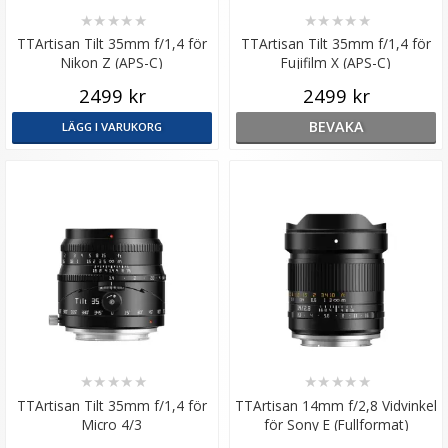
★
★
★
★
★
★
★
★
★
★
TTArtisan Tilt 35mm f/1,4 för
TTArtisan Tilt 35mm f/1,4 för
Nikon Z (APS-C)
Fujifilm X (APS-C)
2499 kr
2499 kr
BEVAKA
LÄGG I VARUKORG
★
★
★
★
★
★
★
★
★
★
TTArtisan Tilt 35mm f/1,4 för
TTArtisan 14mm f/2,8 Vidvinkel
Micro 4/3
för Sony E (Fullformat)