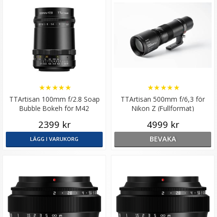
★
★
★
★
★
★
★
★
★
★
TTArtisan 100mm f/2.8 Soap
TTArtisan 500mm f/6,3 för
Bubble Bokeh för M42
Nikon Z (Fullformat)
2399 kr
4999 kr
BEVAKA
LÄGG I VARUKORG