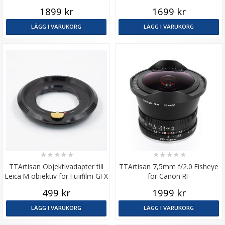
1899 kr
1699 kr
LÄGG I VARUKORG
LÄGG I VARUKORG
★
★
★
★
★
★
★
★
★
★
TTArtisan Objektivadapter till
TTArtisan 7,5mm f/2.0 Fisheye
Leica M objektiv för Fujifilm GFX
för Canon RF
kamerahus
499 kr
1999 kr
LÄGG I VARUKORG
LÄGG I VARUKORG