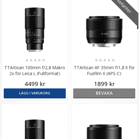
2 varianter
★
★
★
★
★
★
★
★
★
★
TTArtisan 100mm f/2,8 Makro
TTArtisan AF 35mm f/1,8 II för
2x för Leica L (Fullformat)
Fujifilm X (APS-C)
4499 kr
1899 kr
BEVAKA
LÄGG I VARUKORG