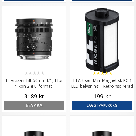
★
★
★
★
★
★
★
★
★
★
TTArtisan Tilt 50mm f/1,4 för
TTArtisan Mini Magnetisk RGB
Nikon Z (Fullformat)
LED-belysning – Retroinspirerad
som en Filmrulle
3189 kr
199 kr
BEVAKA
LÄGG I VARUKORG