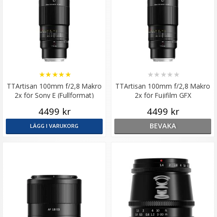
★
★
★
★
★
★
★
★
★
★
TTArtisan 100mm f/2,8 Makro
TTArtisan 100mm f/2,8 Makro
2x för Sony E (Fullformat)
2x för Fujifilm GFX
4499 kr
4499 kr
BEVAKA
LÄGG I VARUKORG