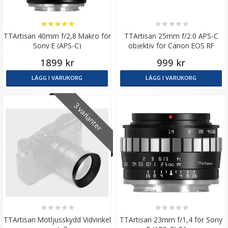
★
★
★
★
★
★
★
★
★
★
TTArtisan 40mm f/2,8 Makro för
TTArtisan 25mm f/2.0 APS-C
Sony E (APS-C)
objektiv för Canon EOS RF
1899 kr
999 kr
LÄGG I VARUKORG
LÄGG I VARUKORG
3 varianter
★
★
★
★
★
★
★
★
★
★
TTArtisan Motljusskydd Vidvinkel
TTArtisan 23mm f/1,4 för Sony