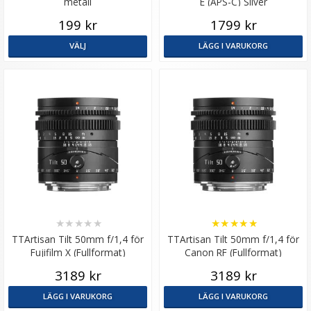
metall
E (APS-C) Silver
199 kr
1799 kr
VÄLJ
LÄGG I VARUKORG
★
★
★
★
★
★
★
★
★
★
TTArtisan Tilt 50mm f/1,4 för
TTArtisan Tilt 50mm f/1,4 för
Fujifilm X (Fullformat)
Canon RF (Fullformat)
3189 kr
3189 kr
LÄGG I VARUKORG
LÄGG I VARUKORG