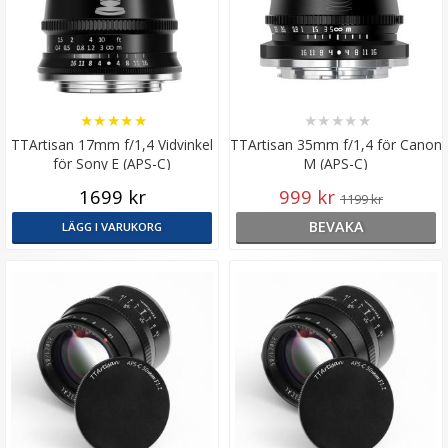
★
★
★
★
★
★
★
★
★
★
TTArtisan 17mm f/1,4 Vidvinkel
TTArtisan 35mm f/1,4 för Canon
för Sony E (APS-C)
M (APS-C)
1699 kr
999 kr
1199 kr
BEVAKA
LÄGG I VARUKORG