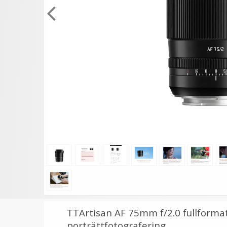
★
★
★
★
★
★
★
★
★
★
Step Up Ring 46-58mm -
JJC Mjuk avtryckarknap
Gör filtergängan större
konkav Soft release
button - Guld
69 kr
69 kr
LÄGG I VARUKORG
LÄGG I VARUKORG
TTArtisan AF 75mm f/2.0 fullformats
porträttfotografering.