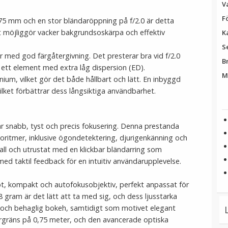
V
F
5 mm och en stor bländaröppning på f/2.0 är detta
ket möjliggör vacker bakgrundsoskärpa och effektiv
K
S
r med god färgåtergivning. Det presterar bra vid f/2.0
B
 ett element med extra låg dispersion (ED).
M
nium, vilket gör det både hållbart och lätt. En inbyggd
lket förbättrar dess långsiktiga användbarhet.
r snabb, tyst och precis fokusering. Denna prestanda
goritmer, inklusive ögondetektering, djurigenkänning och
tall och utrustat med en klickbar bländarring som
med taktil feedback för en intuitiv användarupplevelse.
bt, kompakt och autofokusobjektiv, perfekt anpassat för
 gram är det lätt att ta med sig, och dess ljusstarka
k och behaglig bokeh, samtidigt som motivet elegant
ärgräns på 0,75 meter, och den avancerade optiska