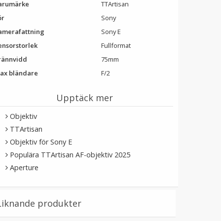
arumärke
TTArtisan
ör
Sony
amerafattning
Sony E
ensorstorlek
Fullformat
rännvidd
75mm
ax bländare
F/2
Upptäck mer
Objektiv
TTArtisan
Objektiv för Sony E
Populära TTArtisan AF-objektiv 2025
Aperture
Liknande produkter