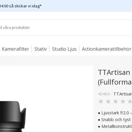
14:00 så skickar vi idag*
Kamerafilter
Stativ
Studio Ljus
Actionkameratillbehör
TTArtisan
(Fullforma
40484 -
TTArtisa
★
★
★
★
● Ljusstark f/2.0 
● Snabb och tyst
● Metallkonstrukt