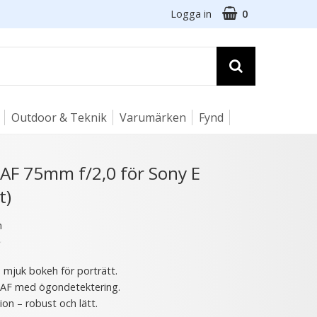
Logga in
0
Outdoor & Teknik
Varumärken
Fynd
☓
 AF 75mm f/2,0 för Sony E
t)
n
★
– mjuk bokeh för porträtt.
 AF med ögondetektering.
ion – robust och lätt.