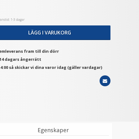
nstid: 1-3 dagar
★
★
★
★
★
★
★
★
★
★
JJC OC-S1 Seriens
Step Up Ring 37-58mm -
kameraväska - För
Gör filtergängan större
LÄGG I VARUKORG
spegellösa DSLR Rosa
129 kr
69 kr
emleverans fram till din dörr
LÄGG I VARUKORG
LÄGG I VARUKORG
 14 dagars ångerrätt
4:00 så skickar vi dina varor idag (gäller vardagar)
Egenskaper