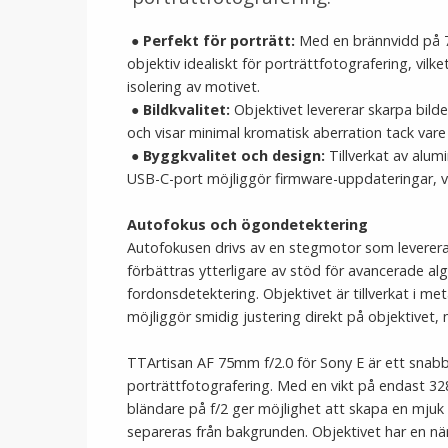
●
Perfekt för porträtt:
Med en brännvidd på 7
objektiv idealiskt för porträttfotografering, vil
isolering av motivet.
●
Bildkvalitet:
Objektivet levererar skarpa bilde
och visar minimal kromatisk aberration tack vare
●
Byggkvalitet och design:
Tillverkat av alumi
USB-C-port möjliggör firmware-uppdateringar, vi
Autofokus och ögondetektering
Autofokusen drivs av en stegmotor som leverera
förbättras ytterligare av stöd för avancerade al
fordonsdetektering. Objektivet är tillverkat i me
möjliggör smidig justering direkt på objektivet, 
TTArtisan AF 75mm f/2.0 för Sony E är ett snab
porträttfotografering. Med en vikt på endast 328
bländare på f/2 ger möjlighet att skapa en mju
separeras från bakgrunden. Objektivet har en n