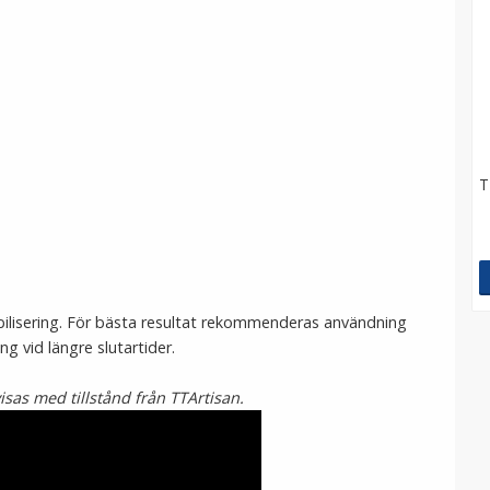
T
bilisering. För bästa resultat rekommenderas användning
g vid längre slutartider.
isas med tillstånd från TTArtisan.