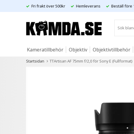
Fri frakt över 500kr
Hemleverans
Beställ före 
Kameratillbehör
Objektiv
Objektivtillbehör
Startsidan
TTArtisan AF 75mm f/2,0 för Sony E (Fullformat)
Artiklar
Andra kunder köpte även