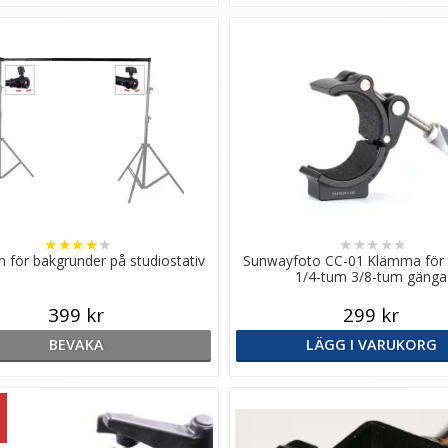
★
★
★
★
★
★
★
★
★
★
 för bakgrunder på studiostativ
Sunwayfoto CC-01 Klämma för
1/4-tum 3/8-tum gänga
399 kr
299 kr
BEVAKA
LÄGG I VARUKORG