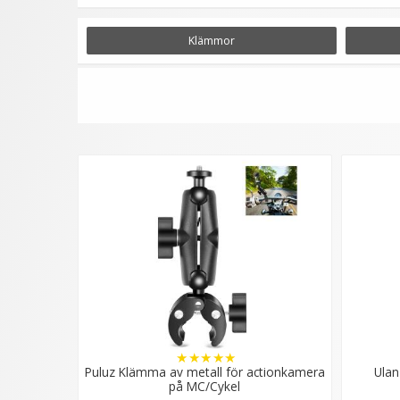
Klämmor för fotostudion
Klämmor används främst för att hänga upp olik
Klämmor
fotostudior bör ha. De är nämligen användbara
är ofta tillverkade av plast eller metall där än
Magisk arm
Den magiska armen kan faktiskt upplevas som m
justerbart. Magisk arm används vanligen om du 
fler tillbehör. Samtidigt gör den magiska arme
grader.
Stativhjul
Hjul till stativ används till dina studiostativ
försedda med en spärr så att dina stativ inte r
enkelt vill kunna förflytta dina stativ.
★
★
★
★
★
Puluz Klämma av metall för actionkamera
Ula
på MC/Cykel