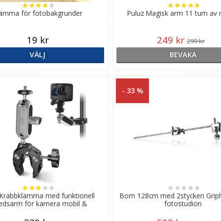
★
★
★
★
★
★
★
★
★
★
lämma för fotobakgrunder
Puluz Magisk arm 11 tum av 
19 kr
249 kr
299 kr
VÄLJ
BEVAKA
- 33 %
★
★
★
★
★
★
★
★
★
★
 Krabbklämma med funktionell
Bom 128cm med 2stycken Griph
ledsarm för kamera mobil &
fotostudion
actionkameror