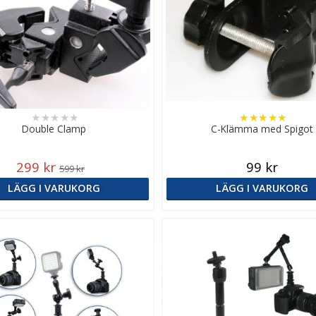
★
★
★
★
★
★
★
★
★
★
Double Clamp
C-Klämma med Spigot
299 kr
99 kr
599 kr
LÄGG I VARUKORG
LÄGG I VARUKORG