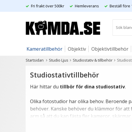
Fri frakt över 500kr
Hemleverans
Beställ före 
Kameratillbehör
Objektiv
Objektivtillbehör
Startsidan
Studio Ljus
Studiostativ & tillbehör
Studiost
Artiklar
Studiostativtillbehör
Här hittar du
tillbör för dina studiostativ
.
Olika fotostudior har olika behov. Beroende på
behöver. Kanske behöver du klämmor för att fäst
arm så att du kan fästa fler kameror, skärmar 
i just din fotostudio?