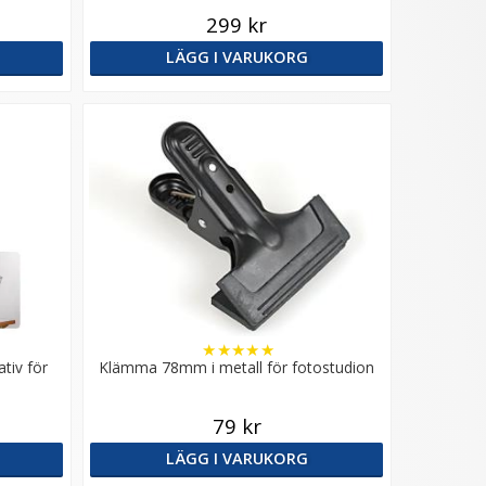
299 kr
LÄGG I VARUKORG
★
★
★
★
★
tiv för
Klämma 78mm i metall för fotostudion
79 kr
LÄGG I VARUKORG