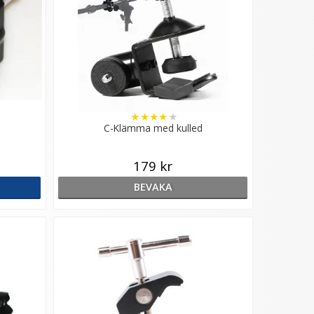
★
★
★
★
★
C-Klämma med kulled
179 kr
BEVAKA