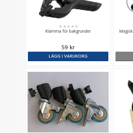
★
★
★
★
★
Klämma för bakgrunder
Magisk
59 kr
LÄGG I VARUKORG