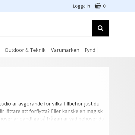
Logga in
0
Outdoor & Teknik
Varumärken
Fynd
udio är avgörande för vilka tillbehör just du
ir lättare att förflytta? Eller kanske en magisk
behöver är oändliga så frågan är vad behöver du