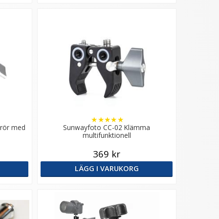
★
★
★
★
★
 rör med
Sunwayfoto CC-02 Klämma
multifunktionell
369 kr
LÄGG I VARUKORG