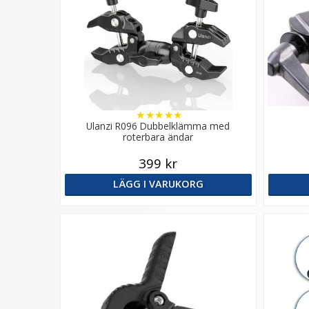
★
★
★
★
★
Ulanzi R096 Dubbelklämma med
roterbara ändar
399 kr
LÄGG I VARUKORG