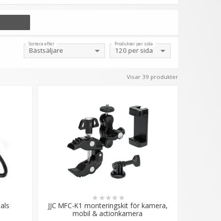
nder på bakgrundsstativ men är något alla
 extra tyg för att få effekten du vill åt. De
Sortera efter
Produkter per sida
e fästes.
Visar 39 produkter
ga armen till tillbehör så att det blir mer
er addera ytterligare ett 1/4-tums fäste för
men är justerbar och ofta kan vinklas i 360
ängst ut på fötterna på varje ben och är ofta
 i den fasta fotostudion där du snabbt och
★
★
★
★
★
als
JJC MFC-K1 monteringskit för kamera,
mobil & actionkamera