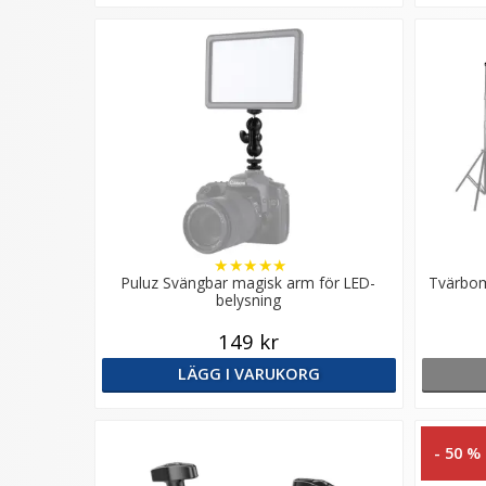
★
★
★
★
★
Puluz Svängbar magisk arm för LED-
Tvärbom
belysning
149 kr
LÄGG I VARUKORG
- 50 %