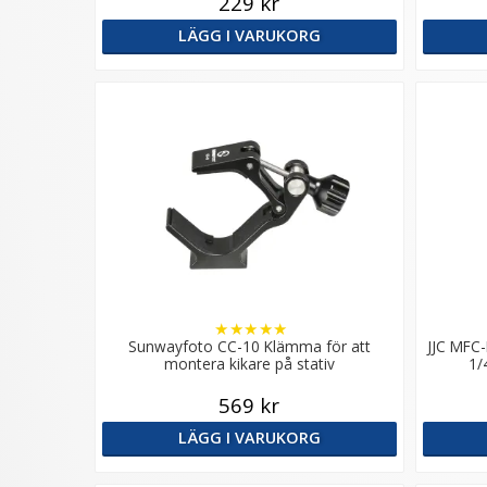
229 kr
LÄGG I VARUKORG
★
★
★
★
★
Sunwayfoto CC-10 Klämma för att
JJC MFC
montera kikare på stativ
1/
569 kr
LÄGG I VARUKORG