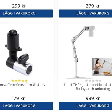
299 kr
279 kr
LÄGG I VARUKORG
LÄGG I VARUKORG
★
★
★
★
★
★
★
★
★
★
ma för reflexskärm & stativ
Ulanzi TH04 Justerbart bordssta
flatlays och unboxing
79 kr
989 kr
LÄGG I VARUKORG
LÄGG I VARUKORG