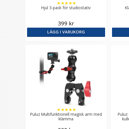
★
★
★
★
★
Hjul 3-pack för studiostativ
K
399 kr
LÄGG I VARUKORG
★
★
★
★
★
Puluz Multifunktionell magisk arm med
Puluz
klämma
kul