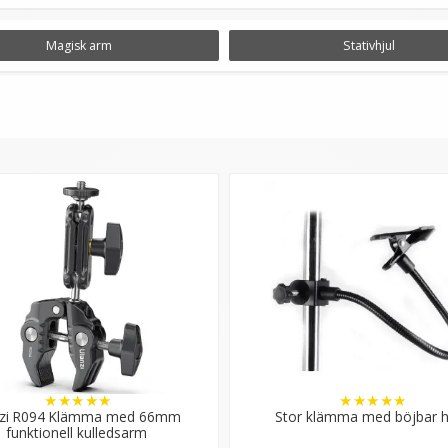
a tillbehör för din studio och det vanligaste är då bakgru
Magisk arm
Stativhjul
 för oväntade händelser eller om du behöver hänga upp något
darna har ett mjukare material för att inte påverka ytan där d
agisk. Den kan ge dig fler anslutningsmöjligheter och förlän
vill förlänga armen till tillbehöret som används eller behöv
n att produkterna du använder blir mer flexibla eftersom ar
 för att göra dem mer portabla i din fotostudio. De monteras l
ullar iväg på egna äventyr. Stativhjul är särskilt användbara
★
★
★
★
★
★
★
★
★
★
nzi R094 Klämma med 66mm
Stor klämma med böjbar h
funktionell kulledsarm