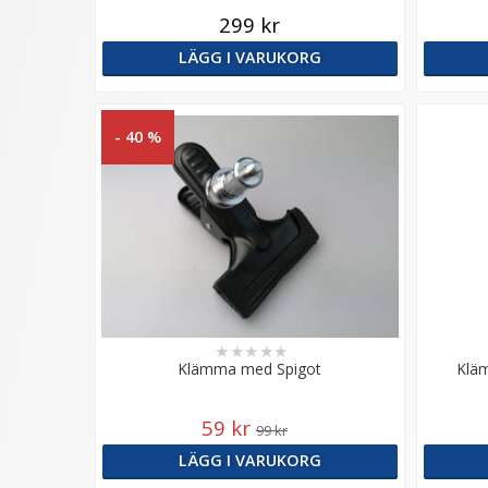
299 kr
LÄGG I VARUKORG
- 40 %
★
★
★
★
★
Klämma med Spigot
Kläm
59 kr
99 kr
LÄGG I VARUKORG