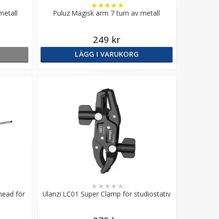
★
★
★
★
★
metall
Puluz Magisk arm 7 tum av metall
249 kr
LÄGG I VARUKORG
★
★
★
★
★
ead för
Ulanzi LC01 Super Clamp för studiostativ