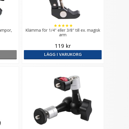
★
★
★
★
★
ampor,
Klämma för 1/4" eller 3/8" till ex. magisk
arm
119 kr
LÄGG I VARUKORG