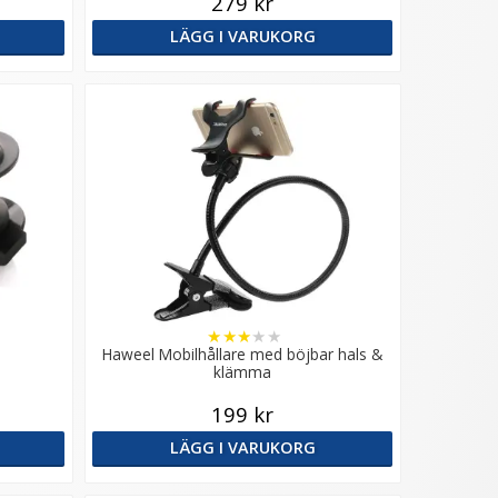
279 kr
LÄGG I VARUKORG
★
★
★
★
★
Haweel Mobilhållare med böjbar hals &
klämma
199 kr
LÄGG I VARUKORG