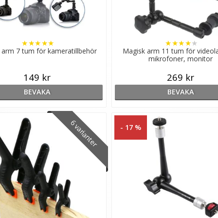
★
★
★
★
★
★
★
★
★
★
 arm 7 tum för kameratillbehör
Magisk arm 11 tum för videol
mikrofoner, monitor
149 kr
269 kr
BEVAKA
BEVAKA
6 varianter
- 17 %