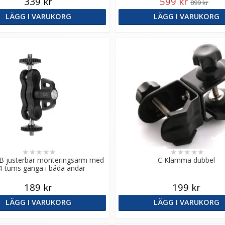
339 kr
599 kr
899 kr
LÄGG I VARUKORG
LÄGG I VARUKORG
★
★
★
★
★
★
★
★
★
★
-B justerbar monteringsarm med
C-Klämma dubbel
4-tums gänga i båda ändar
189 kr
199 kr
LÄGG I VARUKORG
LÄGG I VARUKORG