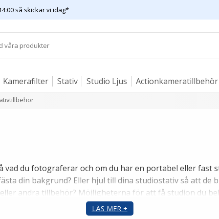
14:00 så skickar vi idag*
Kamerafilter
Stativ
Studio Ljus
Actionkameratillbehör
ativtillbehör
 vad du fotograferar och om du har en portabel eller fast st
a din bakgrund? Eller hjul till dina studiostativ så att de bl
eller andra tillbehör? Möjligheterna för att få studion du 
LÄS MER +