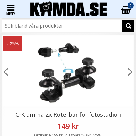
0
MENY
☓
- 50%
- 25%
JJC GC-3 Gråkort 3i1-paket 13 x 10 cm
C-Klämma 2x Roterbar för fotostudion
149 kr
Ordinarie 199 kr , du sparar50 kr, (25%)