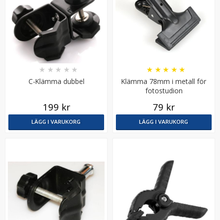
★
★
★
★
★
★
★
★
★
★
C-Klämma dubbel
Klämma 78mm i metall för
fotostudion
199 kr
79 kr
Jupio kamerabatteri 1100 mAh för Canon Ixus,
Powershot NB-6LH
LÄGG I VARUKORG
LÄGG I VARUKORG
★
★
★
★
★
199 kr
LÄGG I VARUKORG