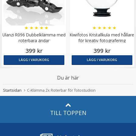
★
★
★
★
★
★
★
★
★
★
Ulanzi R096 Dubbelklämma med
Kiwifotos Kristallkula med hållare
roterbara ändar
för kreativ fotografering
399 kr
399 kr
LÄGG I VARUKORG
LÄGG I VARUKORG
Du är här
Startsidan
C-Klämma 2x Roterbar för fotostudion
TILL TOPPEN