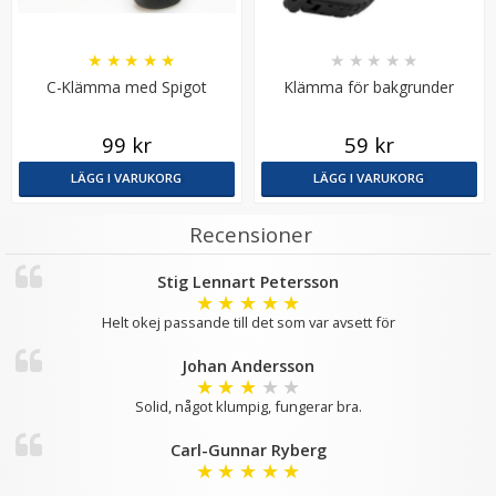
★
★
★
★
★
★
★
★
★
★
C-Klämma med Spigot
Klämma för bakgrunder
99 kr
59 kr
LÄGG I VARUKORG
LÄGG I VARUKORG
JJC Regnskydd 2st för systemkamera engångskaraktär
Recensioner
Stig Lennart Petersson
★
★
★
★
★
★
★
★
★
★
Helt okej passande till det som var avsett för
119 kr
Johan Andersson
★
★
★
★
★
LÄGG I VARUKORG
Solid, något klumpig, fungerar bra.
Carl-Gunnar Ryberg
★
★
★
★
★