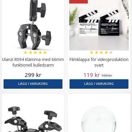
★
★
★
★
★
★
★
★
★
★
Ulanzi R094 Klämma med 66mm
Filmklappa för videoproduktion
funktionell kulledsarm
svart
299 kr
119 kr
169 kr
LÄGG I VARUKORG
LÄGG I VARUKORG