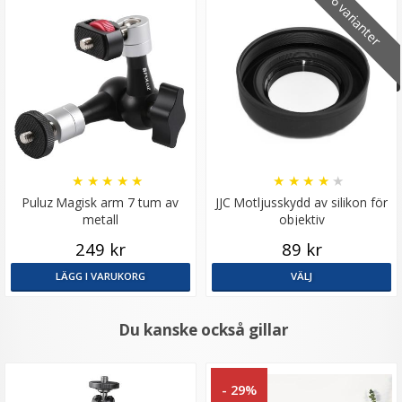
6 varianter
★
★
★
★
★
★
★
★
★
★
Puluz Magisk arm 7 tum av
JJC Motljusskydd av silikon för
metall
objektiv
249 kr
89 kr
LÄGG I VARUKORG
VÄLJ
Du kanske också gillar
- 29%