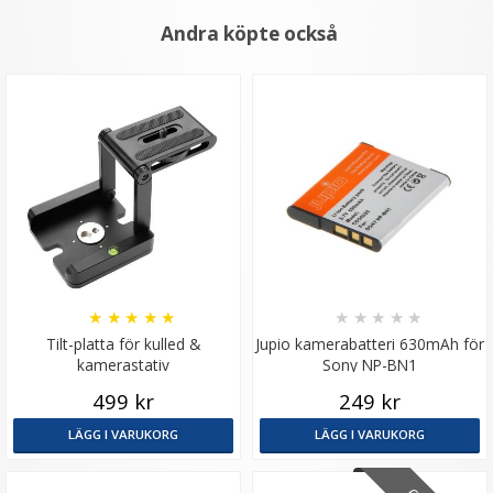
Andra köpte också
★
★
★
★
★
★
★
★
★
★
Tilt-platta för kulled &
Jupio kamerabatteri 630mAh för
kamerastativ
Sony NP-BN1
499 kr
249 kr
LÄGG I VARUKORG
LÄGG I VARUKORG