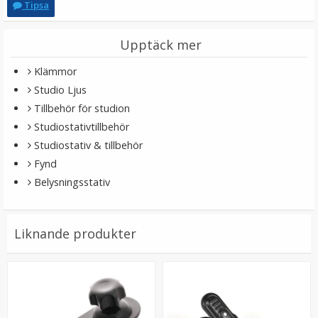
Tipsa
Upptäck mer
Klämmor
Studio Ljus
Tillbehör för studion
Studiostativtillbehör
Studiostativ & tillbehör
Fynd
Stor mobilväska med kortplats Guldfärgad
Belysningsstativ
★
★
★
★
★
Liknande produkter
49 kr
99 kr
LÄGG I VARUKORG