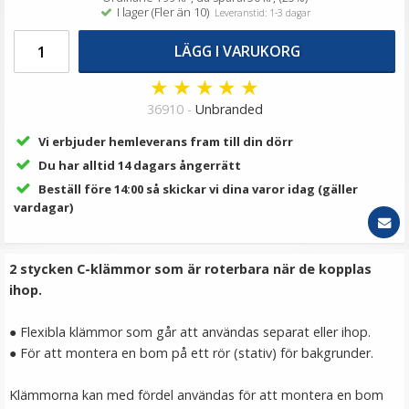
139 kr
I lager (Fler än 10)
Leveranstid: 1-3 dagar
LÄGG I VARUKORG
LÄGG I VARUKORG
★
★
★
★
★
36910 -
Unbranded
Vi erbjuder hemleverans fram till din dörr
Du har alltid 14 dagars ångerrätt
Beställ före 14:00 så skickar vi dina varor idag (gäller
vardagar)
Jupio kamerabatteri 850mAh för Pentax DLi-92/LB-
2 stycken C-klämmor som är roterbara när de kopplas
050
ihop.
● Flexibla klämmor som går att användas separat eller ihop.
★
★
★
★
★
● För att montera en bom på ett rör (stativ) för bakgrunder.
189 kr
Klämmorna kan med fördel användas för att montera en bom