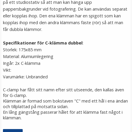
på ett studiostativ så att man kan hänga upp
LÄGG I VARUKORG
pappersbakgrunder vid fotografering. De kan användas separat
eller kopplas ihop. Den ena klämman har en spigott som kan
kopplas ihop med den andra klämmans fäste (rör) så att man
får dubbla klämmor.
Specifikationer för C-klämma dubbel
:
Storlek: 175x85 mm
Material: Alumiumlegering
Ingår: 2x C-klämma
Vikt:
Varumärke: Unbranded
Jupio kamerabatteri 850mAh för Olympus Li-50B
C-clamp har fått sitt namn efter sitt utseende, den kallas även
för G-clamp.
Klämman är formad som bokstaven "C" med ett hål i ena ändan
★
★
★
★
★
och tillplattad på motsatta sidan.
En lång gängstång passerar hålet för att klämma fast något i
199 kr
klämman.
LÄGG I VARUKORG