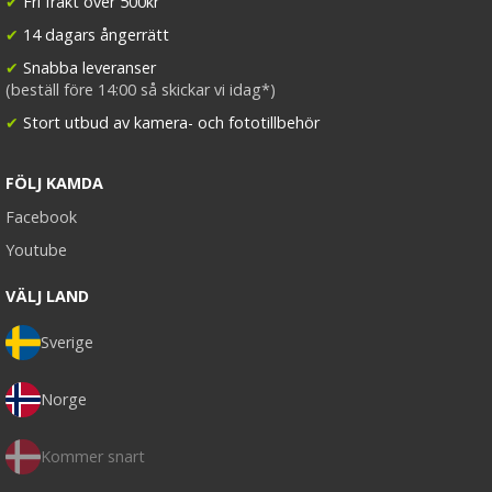
✔
Fri frakt över 500kr
✔
14 dagars ångerrätt
✔
Snabba leveranser
(beställ före 14:00 så skickar vi idag*)
✔
Stort utbud av kamera- och fototillbehör
FÖLJ KAMDA
Facebook
Youtube
VÄLJ LAND
Sverige
Norge
Kommer snart