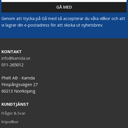
Genom att trycka på Gå med så accepterar du våra villkor och att
vi lagrar din e-postadress för att skicka ut nyhetsbrev.
KONTAKT
info@kamda.se
011-265012
Phelt AB - Kamda
Finspångsvägen 27
60213 Norrköping
KUNDTJÄNST
Frågor & Svar
Köpvillkor