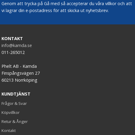
Genom att trycka på Gå med så accepterar du våra villkor och att
vi lagrar din e-postadress för att skicka ut nyhetsbrev.
KONTAKT
info@kamda.se
011-265012
Phelt AB - Kamda
Finspångsvägen 27
60213 Norrköping
KUNDTJÄNST
Frågor & Svar
Köpvillkor
Retur & Ånger
Kontakt