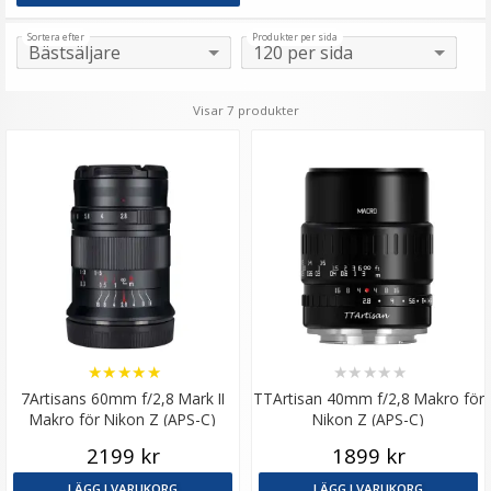
Sortera efter
Produkter per sida
Visar 7 produkter
★
★
★
★
★
★
★
★
★
★
7Artisans 60mm f/2,8 Mark II
TTArtisan 40mm f/2,8 Makro för
Makro för Nikon Z (APS-C)
Nikon Z (APS-C)
2199 kr
1899 kr
LÄGG I VARUKORG
LÄGG I VARUKORG