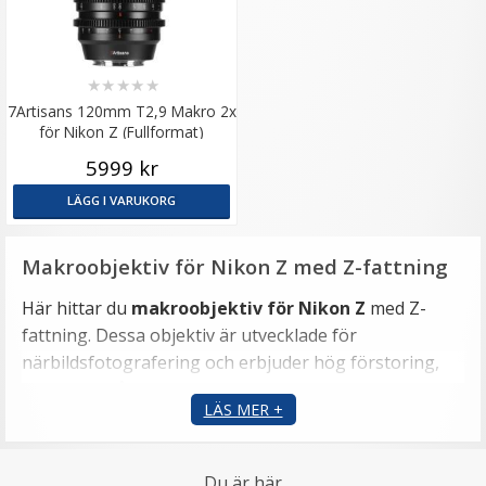
★
★
★
★
★
7Artisans 120mm T2,9 Makro 2x
för Nikon Z (Fullformat)
5999 kr
LÄGG I VARUKORG
Makroobjektiv för Nikon Z med Z-fattning
Här hittar du
makroobjektiv för Nikon Z
med Z-
fattning. Dessa objektiv är utvecklade för
närbildsfotografering och erbjuder hög förstoring,
skarp detaljåtergivning och exakt manuell kontroll.
LÄS MER +
För detaljrika närbilder
Makrooptik med 1:1 eller 2x förstoring gör det möjligt
Du är här