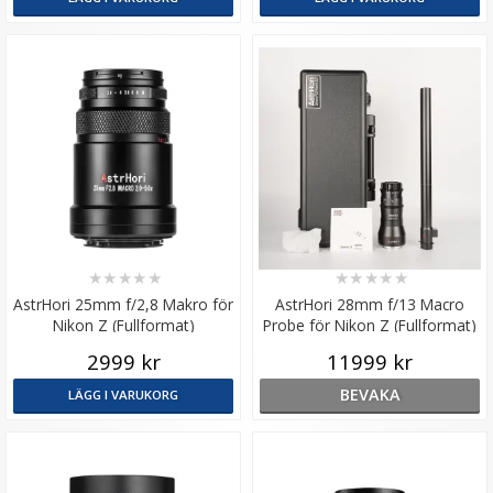
★
★
★
★
★
★
★
★
★
★
AstrHori 25mm f/2,8 Makro för
AstrHori 28mm f/13 Macro
Nikon Z (Fullformat)
Probe för Nikon Z (Fullformat)
2999 kr
11999 kr
BEVAKA
LÄGG I VARUKORG