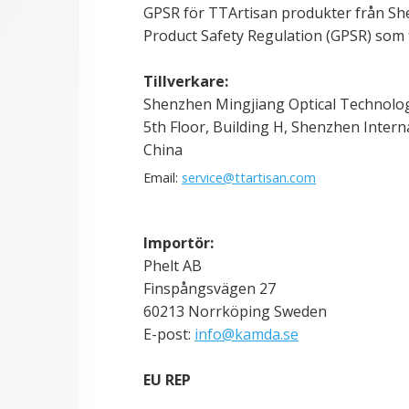
GPSR för TTArtisan produkter från She
Product Safety Regulation (GPSR) som 
Tillverkare:
Shenzhen Mingjiang Optical Technology
5th Floor, Building H, Shenzhen Inter
China
Email:
service@
ttartisan
.com
Importör:
Phelt AB
Finspångsvägen 27
60213 Norrköping Sweden
E-post:
info@kamda.se
EU REP