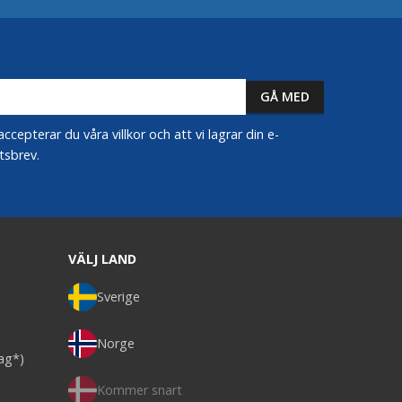
epterar du våra villkor och att vi lagrar din e-
tsbrev.
VÄLJ LAND
Sverige
Norge
dag*)
Kommer snart