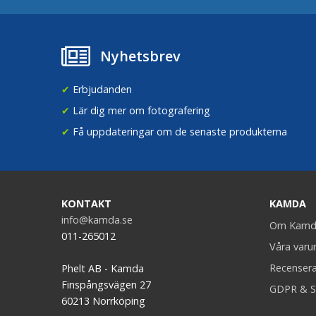
Nyhetsbrev
✔
Erbjudanden
✔
Lär dig mer om fotografering
✔
Få uppdateringar om de senaste produkterna
KONTAKT
KAMDA
info@kamda.se
Om Kamd
011-265012
Våra var
Recenser
Phelt AB - Kamda
Finspångsvägen 27
GDPR & S
60213 Norrköping