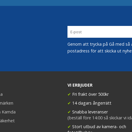
Genom att trycka på Gå med så acc
postadress för att skicka ut nyhe
VI ERBJUDER
a
✔
Fri frakt över 500kr
umärken
✔
14 dagars ångerrätt
a Kamda
✔
Snabba leveranser
(beställ före 14:00 så skickar vi i
äkerhet
✔
Stort utbud av kamera- och