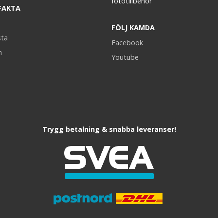
fototillbehör
FAKTA
FÖLJ KAMDA
sta
Facebook
n
Youtube
Trygg betalning & snabba leveranser!