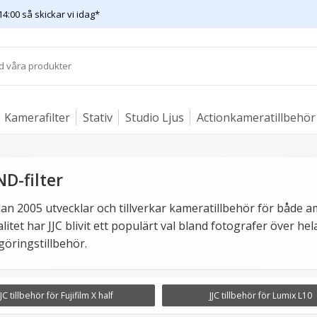
14:00 så skickar vi idag*
Kamerafilter
Stativ
Studio Ljus
Actionkameratillbehör
ND-filter
dan 2005 utvecklar och tillverkar kameratillbehör för både 
itet har JJC blivit ett populärt val bland fotografer över hel
ngöringstillbehör.
JJC tillbehör för Fujifilm X half
JJC tillbehör för Lumix L10