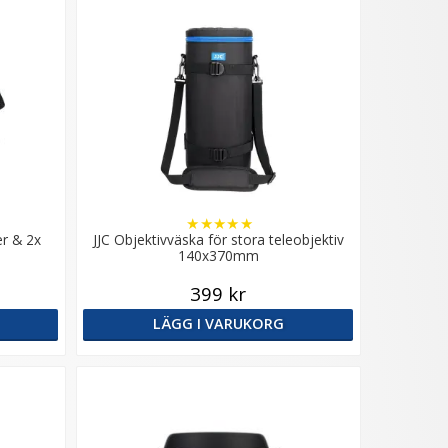
★
★
★
★
★
er & 2x
JJC Objektivväska för stora teleobjektiv
140x370mm
399 kr
LÄGG I VARUKORG