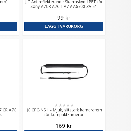
5mm)
JJC Antireflekterande Skärmskydd PET för
Sony A7CR A7C II A7IV A6700 ZV-E1
99 kr
LÄGG I VARUKORG
★
★
★
★
★
A7 CR A7C
JJC CPC-NS1 – Mjuk, slitstark kamerarem
as
för kompaktkameror
169 kr