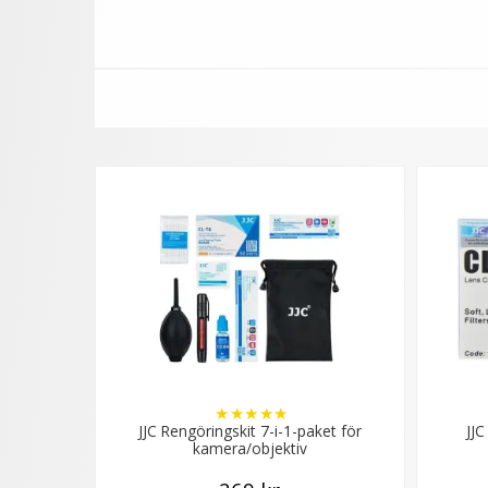
★
★
★
★
★
JJC Rengöringskit 7-i-1-paket för
JJC
kamera/objektiv