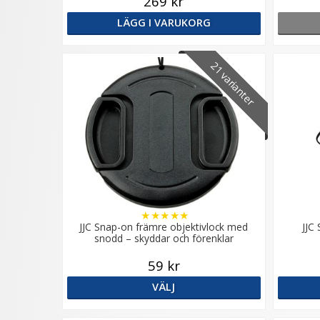
269 kr
LÄGG I VARUKORG
21 varianter
★
★
★
★
★
JJC Snap-on främre objektivlock med
JJC
snodd – skyddar och förenklar
59 kr
VÄLJ