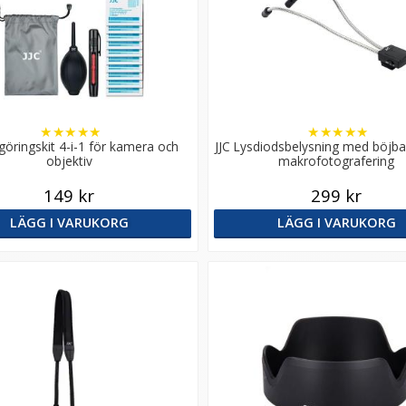
★
★
★
★
★
★
★
★
★
★
ngöringskit 4-i-1 för kamera och
JJC Lysdiodsbelysning med böjbar
objektiv
makrofotografering
149 kr
299 kr
LÄGG I VARUKORG
LÄGG I VARUKORG