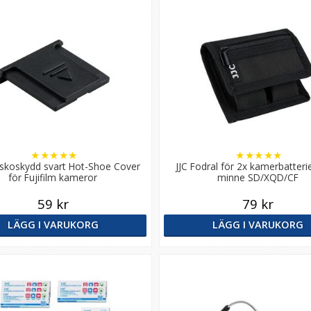
★
★
★
★
★
★
★
★
★
★
xtskoskydd svart Hot-Shoe Cover
JJC Fodral för 2x kamerbatteri
för Fujifilm kameror
minne SD/XQD/CF
59 kr
79 kr
LÄGG I VARUKORG
LÄGG I VARUKORG