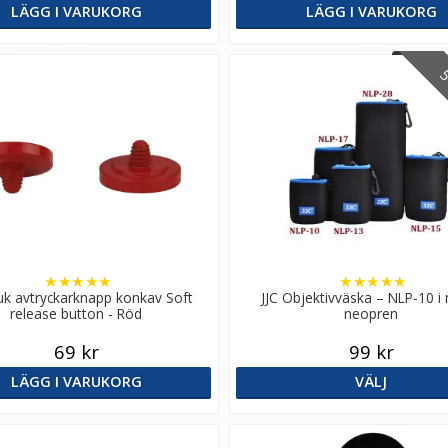
LÄGG I VARUKORG
LÄGG I VARUKORG
5 
★
★
★
★
★
★
★
★
★
★
uk avtryckarknapp konkav Soft
JJC Objektivväska – NLP-10 i
release button - Röd
neopren
69 kr
99 kr
LÄGG I VARUKORG
VÄLJ