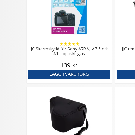
★
★
★
★
★
JJC Skärmskydd för Sony A7R V, A7 5 och
JJC re
A1 II optiskt glas
139 kr
LÄGG I VARUKORG