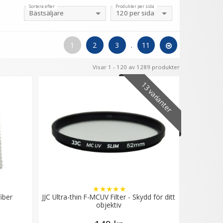
Sortera efter
Produkter per sida
1
2
3
.
11
Visar 1 - 120 av 1289 produkter
13 varianter
★
★
★
★
★
iber
JJC Ultra-thin F-MCUV Filter - Skydd för ditt
objektiv