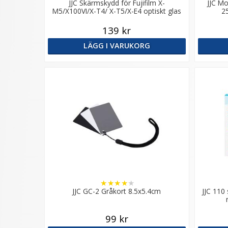
JJC Skärmskydd för Fujifilm X-
JJC Mo
M5/X100VI/X-T4/ X-T5/X-E4 optiskt glas
2
9H
139 kr
LÄGG I VARUKORG
★
★
★
★
★
JJC GC-2 Gråkort 8.5x5.4cm
JJC 110
99 kr