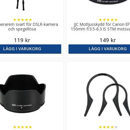
★
★
★
★
★
★
★
★
★
★
merarem svart för DSLR-kamera
JJC Motljusskydd för Canon E
och spegellösa
150mm f/3.5-6.3 IS STM motsv
60F
119 kr
149 kr
LÄGG I VARUKORG
LÄGG I VARUKORG
★
★
★
★
★
★
★
★
★
★