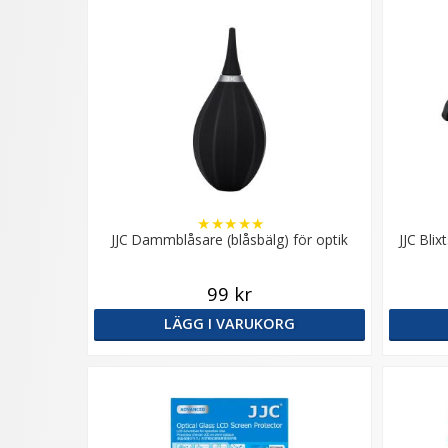
★
★
★
★
★
JJC Dammblåsare (blåsbälg) för optik
JJC Bli
99 kr
LÄGG I VARUKORG