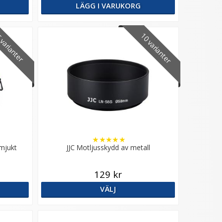
LÄGG I VARUKORG
10 varianter
varianter
★
★
★
★
★
 mjukt
JJC Motljusskydd av metall
129 kr
VÄLJ