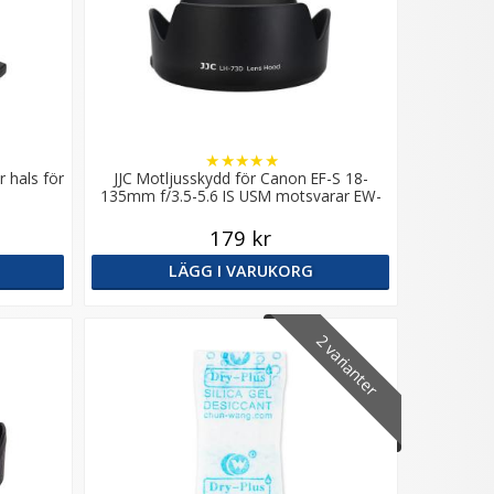
★
★
★
★
★
 hals för
JJC Motljusskydd för Canon EF-S 18-
135mm f/3.5-5.6 IS USM motsvarar EW-
73D
179 kr
LÄGG I VARUKORG
2 varianter