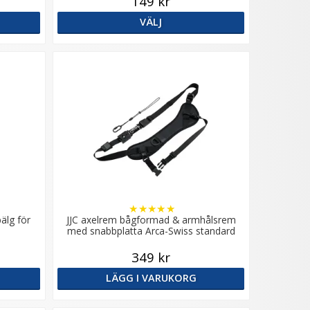
149 kr
VÄLJ
★
★
★
★
★
älg för
JJC axelrem bågformad & armhålsrem
med snabbplatta Arca-Swiss standard
349 kr
LÄGG I VARUKORG