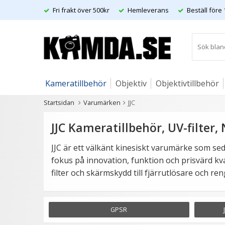
Fri frakt över 500kr
Hemleverans
Beställ före 
Kameratillbehör
Objektiv
Objektivtillbehör
Startsidan
Varumärken
JJC
Artiklar
JJC Kameratillbehör, UV-filter, 
JJC är ett välkänt kinesiskt varumärke som se
fokus på innovation, funktion och prisvärd kval
filter och skärmskydd till fjärrutlösare och re
GPSR