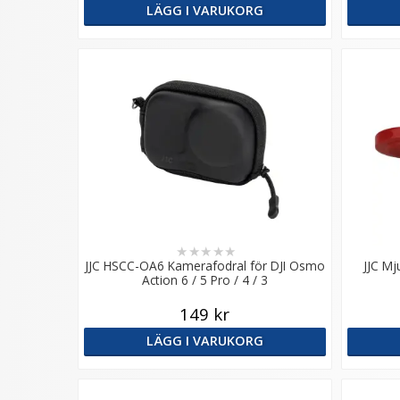
LÄGG I VARUKORG
★
★
★
★
★
JJC HSCC-OA6 Kamerafodral för DJI Osmo
JJC Mj
Action 6 / 5 Pro / 4 / 3
149 kr
LÄGG I VARUKORG