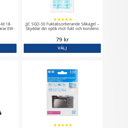
★
★
★
★
★
F-M 18-
JJC SGD-50 Fuktabsorberande Silikagel –
arar EW-
Skyddar din optik mot fukt och kondens
79 kr
VÄLJ
★
★
★
★
★