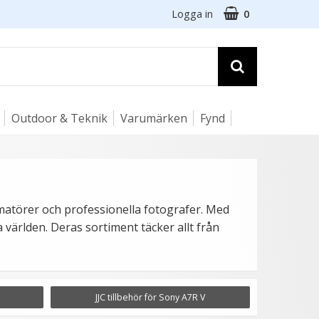
Logga in
0
Outdoor & Teknik
Varumärken
Fynd
amatörer och professionella fotografer. Med
a världen. Deras sortiment täcker allt från
JJC tillbehör för Sony A7R V