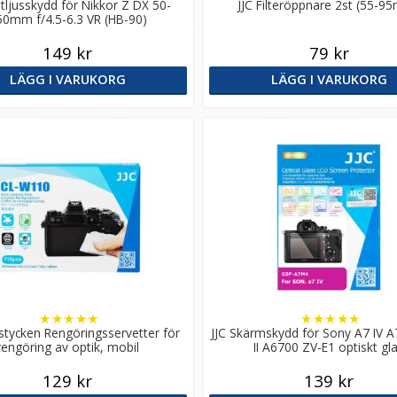
tljusskydd för Nikkor Z DX 50-
JJC Filteröppnare 2st (55-9
50mm f/4.5-6.3 VR (HB-90)
149 kr
79 kr
LÄGG I VARUKORG
LÄGG I VARUKORG
★
★
★
★
★
★
★
★
★
★
 stycken Rengöringsservetter för
JJC Skärmskydd för Sony A7 IV 
rengöring av optik, mobil
II A6700 ZV-E1 optiskt gl
129 kr
139 kr