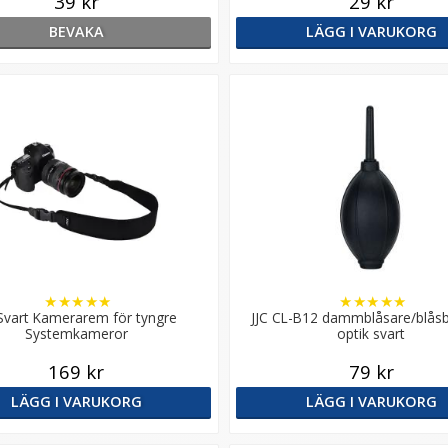
39 kr
29 kr
BEVAKA
LÄGG I VARUKORG
★
★
★
★
★
★
★
★
★
★
 Svart Kamerarem för tyngre
JJC CL-B12 dammblåsare/blåsb
Systemkameror
optik svart
169 kr
79 kr
LÄGG I VARUKORG
LÄGG I VARUKORG