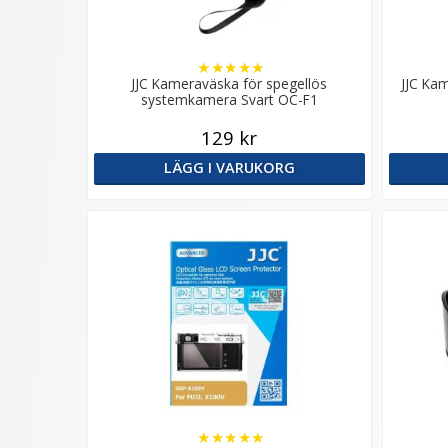
★
★
★
★
★
JJC Kameraväska för spegellös
JJC Ka
systemkamera Svart OC-F1
129 kr
LÄGG I VARUKORG
★
★
★
★
★