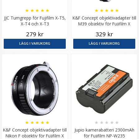
★
★
★
★
★
★
★
★
★
★
JJC Tumgrepp för Fujifilm X-T5,
K&F Concept objektivadapter till
X-T4 och X-T3
M39 objektiv för Fujifilm X
kamerahus
279 kr
329 kr
LÄGG I VARUKORG
LÄGG I VARUKORG
★
★
★
★
★
★
★
★
★
★
K&F Concept objektivadapter till
Jupio kamerabatteri 2300mAh
Nikon F objektiv för Fujifilm X
för Fujifilm NP-W235