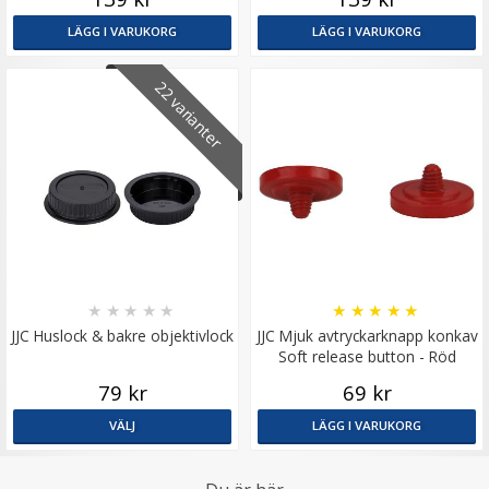
LÄGG I VARUKORG
LÄGG I VARUKORG
22 varianter
★
★
★
★
★
★
★
★
★
★
JJC Huslock & bakre objektivlock
JJC Mjuk avtryckarknapp konkav
Soft release button - Röd
79 kr
69 kr
VÄLJ
LÄGG I VARUKORG