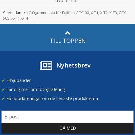
Du är här
Startsidan
JJC Ögonmussla för Fujifilm GFX100, X-T1, X-T2, X-T3, GFX-
50S, X-H1 X-T4
TILL TOPPEN
Nyhetsbrev
✔
Erbjudanden
✔
Lär dig mer om fotografering
✔
Få uppdateringar om de senaste produkterna