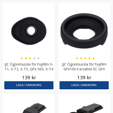
Kiwifotos Ögonmussla lång för Fujifilm X-E4
★
★
★
★
★
★
★
★
★
★
JJC Ögonmussla för Fujifilm X-
JJC Ögonmussla för Fujifilm
T1, X-T2, X-T5, GFX-50S, X-T4
GFX100 II ersätter EC-GFX
★
★
★
★
★
139 kr
139 kr
199 kr
LÄGG I VARUKORG
LÄGG I VARUKORG
LÄGG I VARUKORG