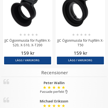
★
★
★
★
★
★
★
★
★
★
JJC Ögonmussla för Fujifilm X-
JJC Ögonmussla för Fujifilm X-
K&F Concept Rengöringsvätska för kamerans
S20, X-S10, X-T200
T50
bildsensor
159 kr
159 kr
LÄGG I VARUKORG
LÄGG I VARUKORG
★
★
★
★
★
89 kr
Recensioner
LÄGG I VARUKORG
Peter Wallin
★
★
★
★
★
Passade perfekt 👌
Michael Eriksson
★
★
★
★
★