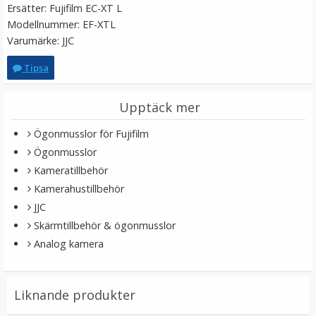
Ersätter: Fujifilm EC-XT L
Modellnummer: EF-XTL
Varumärke: JJC
Tipsa
Upptäck mer
Ögonmusslor för Fujifilm
Ögonmusslor
JJC Blixtskoskydd hot-shoe för Fujifilm kameror Silver
Kameratillbehör
Kamerahustillbehör
JJC
★
★
★
★
★
Skärmtillbehör & ögonmusslor
Analog kamera
59 kr
LÄGG I VARUKORG
Liknande produkter