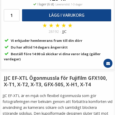
99 kr
I lager (6 st)
Leveranstid: 1-3 dagar
LÄGG I VARUKORG
LÄGG I VARUKORG
★
★
★
★
★
28192 -
JJC
Vi erbjuder hemleverans fram till din dörr
Du har alltid 14 dagars ångerrätt
Beställ före 14:00 så skickar vi dina varor idag (gäller
vardagar)
JJC Deluxe avtryckarknapp - Svart & Brun
JJC EF-XTL Ögonmussla för Fujifilm GFX100,
X-T1, X-T2, X-T3, GFX-50S, X-H1, X-T4
JJC EF-XTL är en mjuk och flexibel ögonmussla som gör
★
★
★
★
★
fotograferingen mer bekväm genom att förbättra komforten vid
användning av kamerans sökare och samtidigt blockera
99 kr
störande sidoljus. Den kupolformade designen sluter tätt mot