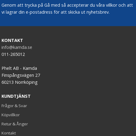
Genom att trycka på Gå med så accepterar du våra villkor och att
vi lagrar din e-postadress för att skicka ut nyhetsbrev.
KONTAKT
info@kamda.se
011-265012
Phelt AB - Kamda
Finspångsvägen 27
60213 Norrköping
KUNDTJÄNST
Frågor & Svar
Köpvillkor
Retur & Ånger
Kontakt