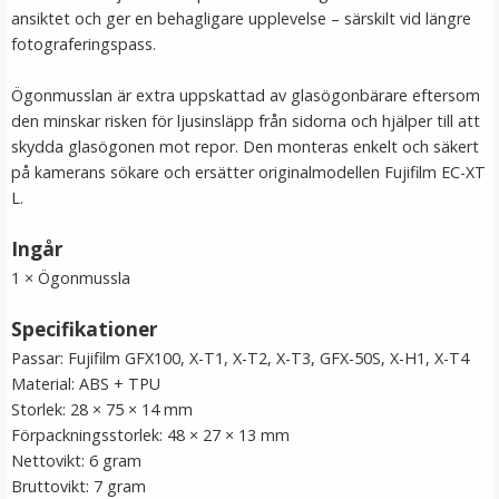
ansiktet och ger en behagligare upplevelse – särskilt vid längre
LÄGG I VARUKORG
fotograferingspass.
Ögonmusslan är extra uppskattad av glasögonbärare eftersom
den minskar risken för ljusinsläpp från sidorna och hjälper till att
skydda glasögonen mot repor. Den monteras enkelt och säkert
på kamerans sökare och ersätter originalmodellen Fujifilm EC-XT
L.
Ingår
1 × Ögonmussla
JJC mjuk avtrycksknapp silver – konvex Soft Release
Button
Specifikationer
Passar: Fujifilm GFX100, X-T1, X-T2, X-T3, GFX-50S, X-H1, X-T4
Material: ABS + TPU
★
★
★
★
★
Storlek: 28 × 75 × 14 mm
Förpackningsstorlek: 48 × 27 × 13 mm
69 kr
Nettovikt: 6 gram
Bruttovikt: 7 gram
LÄGG I VARUKORG