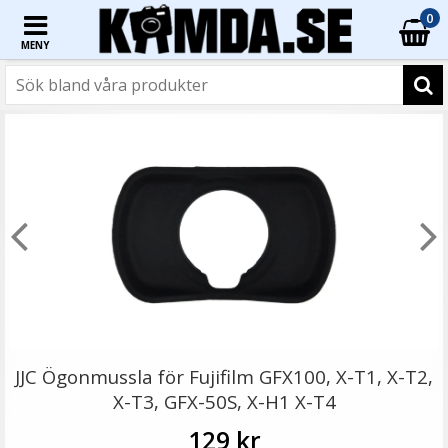
0
MENY
☓
JJC Deluxe avtryckarknapp - Röd & Svart
JJC Ögonmussla för Fujifilm GFX100, X-T1, X-T2,
X-T3, GFX-50S, X-H1 X-T4
129 kr