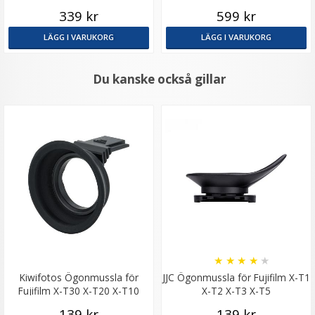
kamerahus
339 kr
599 kr
LÄGG I VARUKORG
LÄGG I VARUKORG
Du kanske också gillar
★
★
★
★
★
Kiwifotos Ögonmussla för
JJC Ögonmussla för Fujifilm X-T1
Fujifilm X-T30 X-T20 X-T10
X-T2 X-T3 X-T5
139 kr
139 kr