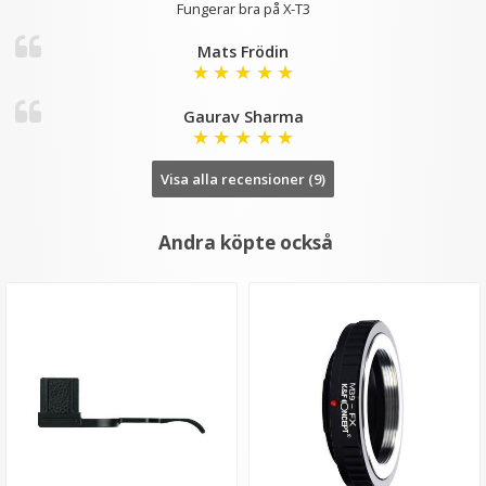
Fungerar bra på X-T3
Mats Frödin
★
★
★
★
★
Gaurav Sharma
★
★
★
★
★
Visa alla recensioner (9)
Andra köpte också