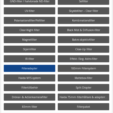
GND-filter / halvtonade ND-filter
Solfilter
UV-filter
Skyddsfilter – Clear filter
Polarisationsfilter/Polfilter
Kombinationsfilter
Clear-Night filter
Black Mist & Diffusion-filter
Magnetfilter
Bakre objektivfilter
Stjärnfilter
Close-Up filter
IR-filter
Effekt- Färg- Astro-filter
Filteradapter
100mm Filtersystem
Haida M15-system
Mattebox-filter
Filtertillbehör
Split Diopter
Drönar- & Actionkamerafilter
Haida 75mm filterhållare & adapterring
83mm filter
Filterpaket