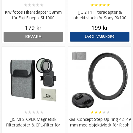
★
★
★
★
★
★
★
★
★
★
Kiwifotos Filteradapter 58mm
JJC 2 i 1 Filteradapter &
för Fuji Finepix SL1000
objektivlock för Sony RX100
M5A/M5/M4/M3/M2
179 kr
199 kr
BEVAKA
LÄGG I VARUKORG
★
★
★
★
★
★
★
★
★
★
JJC MFS-CPLK Magnetisk
K&F Concept Step-Up-ring 42–49
Filteradapter & CPL-Filter för
mm med objektivlock för Ricoh
iPhone 14/15/16
GR-serien