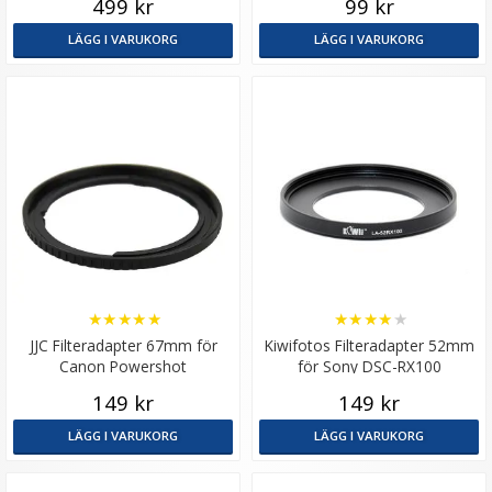
499 kr
99 kr
LÄGG I VARUKORG
LÄGG I VARUKORG
★
★
★
★
★
★
★
★
★
★
JJC Filteradapter 67mm för
Kiwifotos Filteradapter 52mm
Canon Powershot
för Sony DSC-RX100
149 kr
149 kr
LÄGG I VARUKORG
LÄGG I VARUKORG