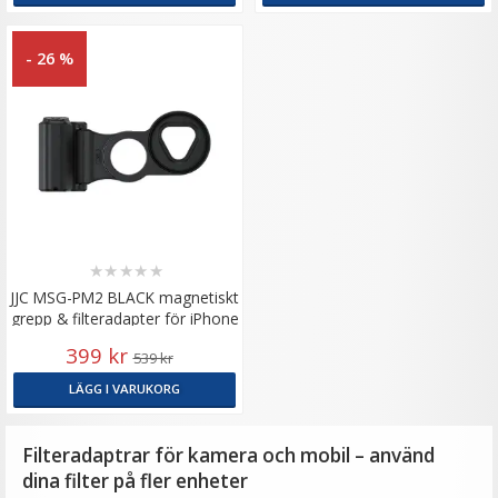
- 26 %
★
★
★
★
★
JJC MSG-PM2 BLACK magnetiskt
grepp & filteradapter för iPhone
Pro Max
399 kr
539 kr
LÄGG I VARUKORG
Filteradaptrar för kamera och mobil – använd
dina filter på fler enheter