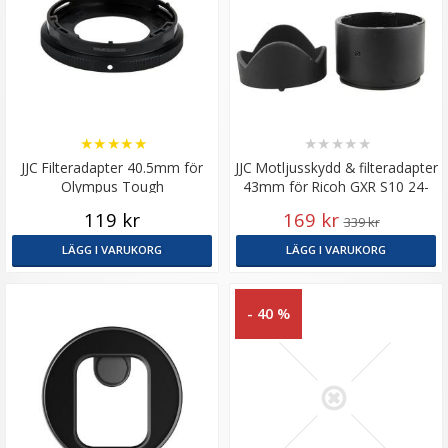
★
★
★
★
★
★
★
★
★
★
JJC Filteradapter 40.5mm för
JJC Motljusskydd & filteradapter
Olympus Tough
43mm för Ricoh GXR S10 24-
72mm f /2.5-4.4
119 kr
169 kr
339 kr
LÄGG I VARUKORG
LÄGG I VARUKORG
- 40 %