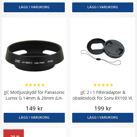
LÄGG I VARUKORG
LÄGG I VARUKORG
★
★
★
★
★
★
★
★
★
★
JJC Motljusskydd för Panasonic
JJC 2 i 1 Filteradapter &
Lumix G 14mm & 20mm (LH-
objektivlock för Sony RX100 VI,
46GFII)
Canon G5X Mark II
149 kr
199 kr
LÄGG I VARUKORG
LÄGG I VARUKORG
- 29 %