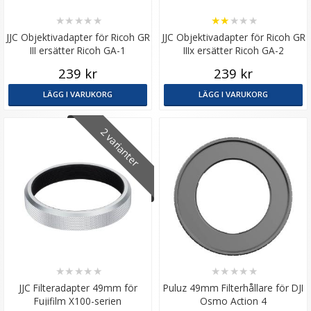
★
★
★
★
★
★
★
★
★
★
JJC Objektivadapter för Ricoh GR
JJC Objektivadapter för Ricoh GR
III ersätter Ricoh GA-1
IIIx ersätter Ricoh GA-2
239 kr
239 kr
LÄGG I VARUKORG
LÄGG I VARUKORG
2 varianter
★
★
★
★
★
★
★
★
★
★
JJC Filteradapter 49mm för
Puluz 49mm Filterhållare för DJI
Fujifilm X100-serien
Osmo Action 4