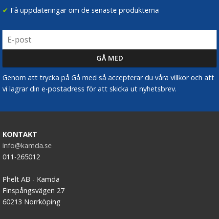
och filterbyte
✔
Få uppdateringar om de senaste produkterna
Gängade filteradaptrar
för stabil och exakt
passform
2-i-1-lösningar
som kombinerar filteradapter och
objektivlock
Genom att trycka på Gå med så accepterar du våra villkor och att
Filterhållare
för actionkameror och
vi lagrar din e-postadress för att skicka ut nyhetsbrev.
specialkameror
Motljusskydd med filtergänga
för utökat skydd
och funktion
KONTAKT
info@kamda.se
Filteradaptrarna är tillverkade i slitstarka material
011-265012
som aluminium eller förstärkt plast och är anpassade
för daglig användning. Oavsett om du filmar med
Phelt AB - Kamda
mobilen, fotograferar med en kompaktkamera eller
Finspångsvägen 27
vill ge nytt liv åt en kamera utan filtergänga, ger rätt
60213 Norrköping
filteradapter dig
större kreativ frihet och bättre