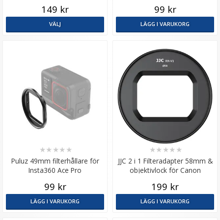
149 kr
99 kr
VÄLJ
LÄGG I VARUKORG
★
★
★
★
★
★
★
★
★
★
Puluz 49mm filterhållare för
JJC 2 i 1 Filteradapter 58mm &
Insta360 Ace Pro
objektivlock för Canon
PowerShot V1
99 kr
199 kr
LÄGG I VARUKORG
LÄGG I VARUKORG