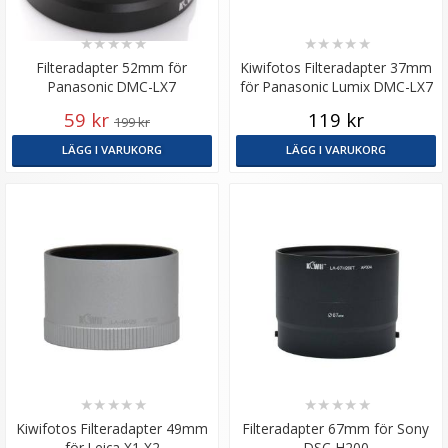
★
★
★
★
★
★
★
★
★
★
Filteradapter 52mm för
Kiwifotos Filteradapter 37mm
Panasonic DMC-LX7
för Panasonic Lumix DMC-LX7
59 kr
119 kr
199 kr
LÄGG I VARUKORG
LÄGG I VARUKORG
★
★
★
★
★
★
★
★
★
★
Kiwifotos Filteradapter 49mm
Filteradapter 67mm för Sony
för Leica X1 X2
DSC-H200