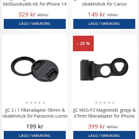
Motljusskydds-Kit för iPhone 14
objektivlock för Canon
Pro Max
PowerShot V10
329 kr
149 kr
499 kr
199 kr
LÄGG I VARUKORG
LÄGG I VARUKORG
- 20 %
★
★
★
★
★
★
★
★
★
★
JJC 2 i 1 Filteradapter 58mm &
JJC MSG-P2 Magnetiskt grepp &
objektivlock för Panasonic Lumix
67mm filteradapter för iPhone
S 26mm f/8
14–17 Pro
199 kr
399 kr
499 kr
LÄGG I VARUKORG
LÄGG I VARUKORG