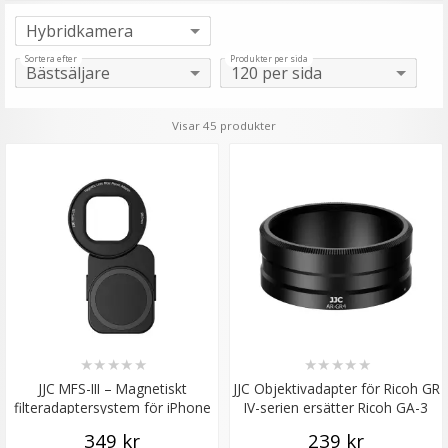
Sortera efter
Produkter per sida
Visar 45 produkter
★
★
★
★
★
★
★
★
★
★
JJC MFS-III – Magnetiskt
JJC Objektivadapter för Ricoh GR
filteradaptersystem för iPhone
IV-serien ersätter Ricoh GA-3
med 67 mm filtergänga
349 kr
239 kr