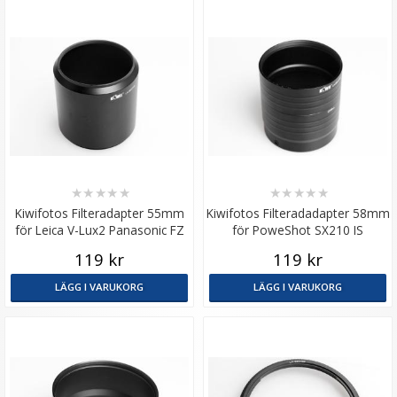
★
★
★
★
★
★
★
★
★
★
Kiwifotos Filteradapter 55mm
Kiwifotos Filteradadapter 58mm
för Leica V-Lux2 Panasonic FZ
för PoweShot SX210 IS
119 kr
119 kr
LÄGG I VARUKORG
LÄGG I VARUKORG