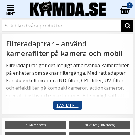
0
MENY
Filteradaptrar – använd
kamerafilter på kamera och mobil
Filteradaptrar gör det möjligt att använda kamerafilter
på enheter som saknar filtergänga. Med rätt adapter
kan du enkelt montera ND-filter, CPL-filter, UV-filter
och effektfilter på kompaktkameror, actionkameror,
specialobjektiv och smartphones. Ett smidigt sätt att
få bättre kontroll över ljus, färger och reflexer –
LÄS MER +
oavsett om du fotograferar eller filmar.
ND-filter (fast)
ND-filter (justerbara)