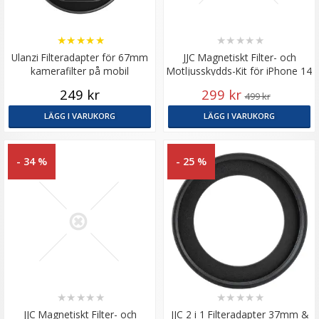
★
★
★
★
★
★
★
★
★
★
Ulanzi Filteradapter för 67mm
JJC Magnetiskt Filter- och
kamerafilter på mobil
Motljusskydds-Kit för iPhone 14
Pro
249 kr
299 kr
499 kr
LÄGG I VARUKORG
LÄGG I VARUKORG
- 34 %
- 25 %
★
★
★
★
★
★
★
★
★
★
JJC Magnetiskt Filter- och
JJC 2 i 1 Filteradapter 37mm &