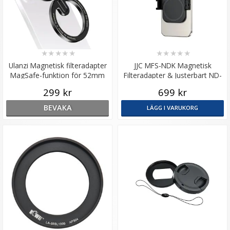
★
★
★
★
★
★
★
★
★
★
Ulanzi Magnetisk filteradapter
JJC MFS-NDK Magnetisk
MagSafe-funktion för 52mm
Filteradapter & Justerbart ND-
kamerafilter på mobil
Filter för iPhone 14/15/16
299 kr
699 kr
BEVAKA
LÄGG I VARUKORG