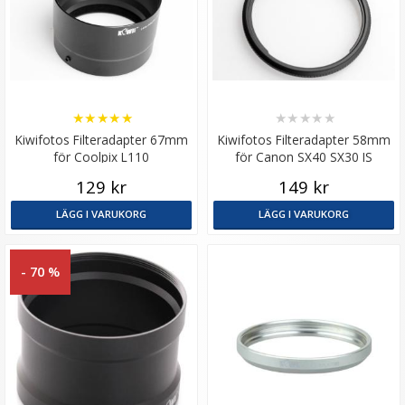
★
★
★
★
★
★
★
★
★
★
Kiwifotos Filteradapter 67mm
Kiwifotos Filteradapter 58mm
för Coolpix L110
för Canon SX40 SX30 IS
129 kr
149 kr
LÄGG I VARUKORG
LÄGG I VARUKORG
- 70 %