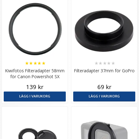
★
★
★
★
★
★
★
★
★
★
Kiwifotos Filteradapter 58mm
Filteradapter 37mm för GoPro
för Canon Powershot SX
139 kr
69 kr
LÄGG I VARUKORG
LÄGG I VARUKORG