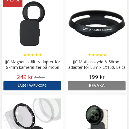
★
★
★
★
★
★
★
★
★
★
JJC Magnetisk filteradapter för
JJC Motljusskydd & 58mm
67mm kamerafilter på mobil
adapter för Lumix-LX100, Leica
D-Lux
249 kr
199 kr
349 kr
BEVAKA
LÄGG I VARUKORG