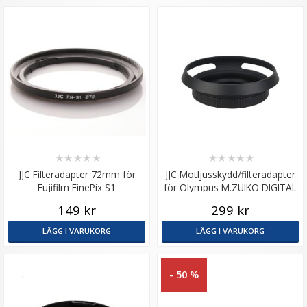
★
★
★
★
★
★
★
★
★
★
JJC Filteradapter 72mm för
JJC Motljusskydd/filteradapter
Fujifilm FinePix S1
för Olympus M.ZUIKO DIGITAL
ED 14-42mm f/3.5-5.6
149 kr
299 kr
LÄGG I VARUKORG
LÄGG I VARUKORG
- 50 %