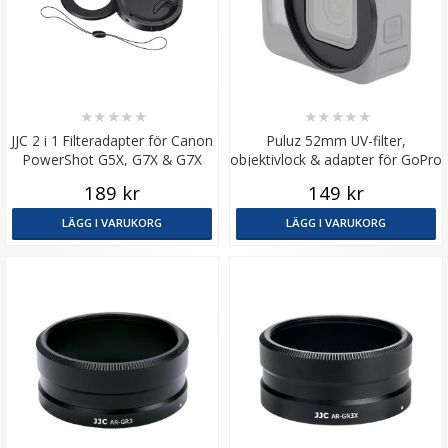
★
★
★
★
★
★
★
★
★
★
JJC 2 i 1 Filteradapter för Canon
Puluz 52mm UV-filter,
PowerShot G5X, G7X & G7X
objektivlock & adapter för GoPro
Mark II
Hero12/11
189 kr
149 kr
LÄGG I VARUKORG
LÄGG I VARUKORG