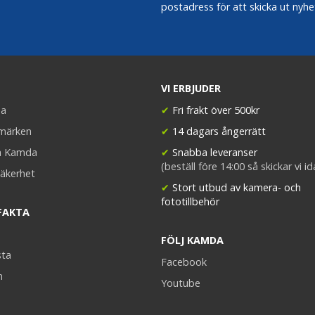
postadress för att skicka ut nyhe
VI ERBJUDER
a
✔
Fri frakt över 500kr
umärken
✔
14 dagars ångerrätt
a Kamda
✔
Snabba leveranser
(beställ före 14:00 så skickar vi i
äkerhet
✔
Stort utbud av kamera- och
fototillbehör
FAKTA
FÖLJ KAMDA
sta
Facebook
n
Youtube