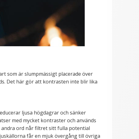
 svart som är slumpmässigt placerade över
s. Det här gör att kontrasten inte blir lika
t reducerar ljusa högdagrar och sänker
oplatser med mycket kontraster och används
ndra ord når filtret sitt fulla potential
juskällorna får en mjuk övergång till övriga