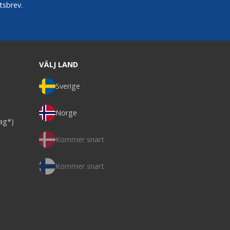
tsbrev.
VÄLJ LAND
Sverige
Norge
dag*)
Kommer snart
Kommer snart