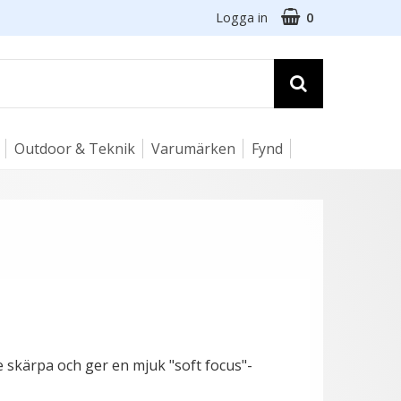
Logga in
0
Outdoor & Teknik
Varumärken
Fynd
de skärpa och ger en mjuk "soft focus"-