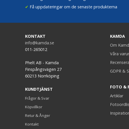
✔
Få uppdateringar om de senaste produkterna
KONTAKT
KAMDA
info@kamda.se
Om Kamd
011-265012
Våra var
Recenser
Phelt AB - Kamda
Finspångsvägen 27
GDPR & S
60213 Norrköping
FOTO & 
KUNDTJÄNST
Artiklar
Frågor & Svar
Fotoordli
Köpvillkor
Inspiratio
Retur & Ånger
Kontakt