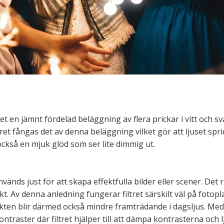
ret en jämnt fördelad beläggning av flera prickar i vitt och
ret fångas det av denna beläggning vilket gör att ljuset sprid
ckså en mjuk glöd som ser lite dimmig ut.
nvänds just för att skapa effektfulla bilder eller scener. De
kt. Av denna anledning fungerar filtret särskilt väl på fot
ekten blir därmed också mindre framträdande i dagsljus. Med a
traster där filtret hjälper till att dämpa kontrasterna och l