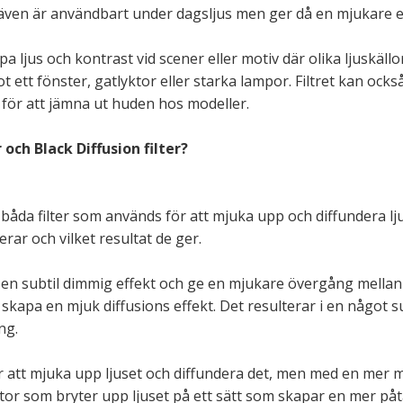
t även är användbart under dagsljus men ger då en mjukare e
mpa ljus och kontrast vid scener eller motiv där olika ljuskä
 ett fönster, gatlyktor eller starka lampor. Filtret kan ock
för att jämna ut huden hos modeller.
 och Black Diffusion filter?
 är båda filter som används för att mjuka upp och diffundera l
erar och vilket resultat de ger.
a en subtil dimmig effekt och ge en mjukare övergång mellan
t skapa en mjuk diffusions effekt. Det resulterar i en något
ng.
ör att mjuka upp ljuset och diffundera det, men med en mer mä
ytor som bryter upp ljuset på ett sätt som skapar en mer påta