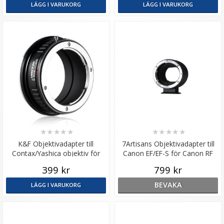
LÄGG I VARUKORG
LÄGG I VARUKORG
★
★
★
★
★
★
★
★
★
★
K&F Objektivadapter till
7Artisans Objektivadapter till
Contax/Yashica objektiv för
Canon EF/EF-S för Canon RF
Canon RF kamerahus
Autofokus
399 kr
799 kr
BEVAKA
LÄGG I VARUKORG