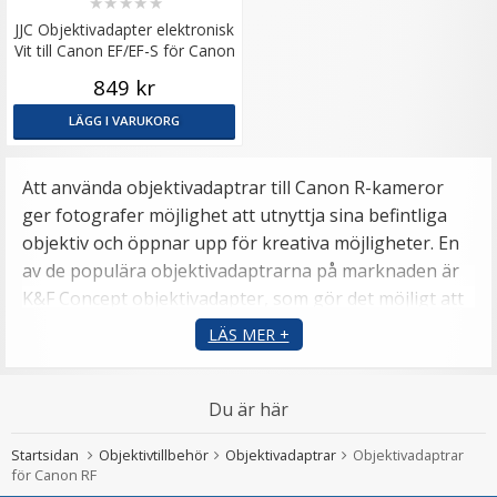
★
★
★
★
★
JJC Objektivadapter elektronisk
Vit till Canon EF/EF-S för Canon
RF Kamerahus
849 kr
LÄGG I VARUKORG
Att använda objektivadaptrar till Canon R-kameror
ger fotografer möjlighet att utnyttja sina befintliga
objektiv och öppnar upp för kreativa möjligheter. En
av de populära objektivadaptrarna på marknaden är
K&F Concept objektivadapter, som gör det möjligt att
använda äldre kvalitetsobjektiv på din Canon R-
LÄS MER +
kamera. Nedan följer några fördelar med att använda
objektivadaptrar:
Du är här
Maximera potentialen med äldre
Startsidan
Objektivtillbehör
Objektivadaptrar
Objektivadaptrar
kvalitetsobjektiv
för Canon RF