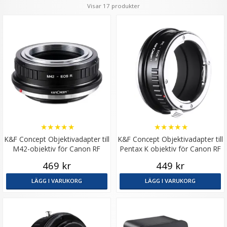
Visar 17 produkter
★
★
★
★
★
★
★
★
★
★
K&F Concept Objektivadapter till
K&F Concept Objektivadapter till
M42-objektiv för Canon RF
Pentax K objektiv för Canon RF
kamerahus
kamerahus
469 kr
449 kr
LÄGG I VARUKORG
LÄGG I VARUKORG