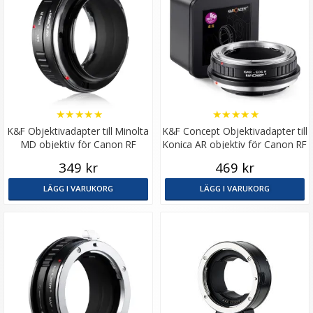
★
★
★
★
★
★
★
★
★
★
K&F Objektivadapter till Minolta
K&F Concept Objektivadapter till
MD objektiv för Canon RF
Konica AR objektiv för Canon RF
kamerahus
kamerahus
349 kr
469 kr
LÄGG I VARUKORG
LÄGG I VARUKORG