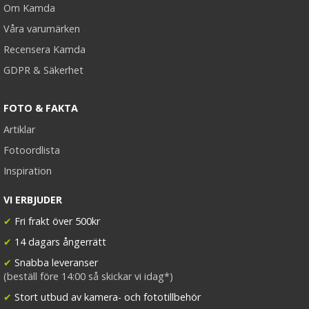
Om Kamda
bevarande av viktiga funktioner. Genom att använda
Våra varumärken
en objektivadapter kan du dra full nytta av dina
befintliga objektiv och upptäcka nya kreativa
Recensera Kamda
möjligheter med din Canon EOS R-kamera.
GDPR & Säkerhet
FOTO & FAKTA
Artiklar
Fotoordlista
Inspiration
VI ERBJUDER
✔
Fri frakt över 500kr
✔
14 dagars ångerrätt
✔
Snabba leveranser
(beställ före 14:00 så skickar vi idag*)
✔
Stort utbud av kamera- och fototillbehör