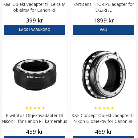
K&F Objektivadapter till Leica M
7Artisans THOR PL-adapter för
objektiv för Canon RF
E/Z/RF/L
kamerahus
399 kr
1899 kr
LÄGG I VARUKORG
VÄLJ
★
★
★
★
★
★
★
★
★
★
Kiwifotos Objektivadapter till
K&F Concept Objektivadapter till
Nikon F för Canon RF kamerahus
Nikon G objektiv för Canon RF
kamerahus
439 kr
469 kr