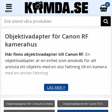
0
MENY
Objektivadapter för Canon RF
kamerahus
Här finns objektivadapter till Canon RF.
En
objektivadapter är en enhet som används för att
ansluta ett objektiv med en viss fattning till en kamera
med en annan fattning.
Canon EOS R är en serie spegellösa kameror som
LÄS MER +
introducerades av Canon i september 2018. Canon
EOS R-serien är utformad för att ge hög bildkvalitet
och prestanda i en spegellös formfaktor, och
Objektivadaptrar för C-mount (C-fäste)
Objektivadaptrar för Canon EOS
använder Canons nya RF-objektivfäste. Här är en lista