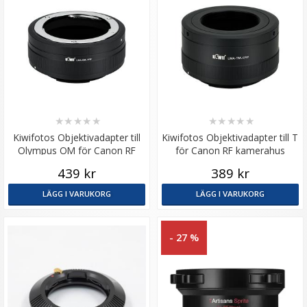
★
★
★
★
★
★
★
★
★
★
Kiwifotos Objektivadapter till
Kiwifotos Objektivadapter till T
Olympus OM för Canon RF
för Canon RF kamerahus
kamerahus
439 kr
389 kr
LÄGG I VARUKORG
LÄGG I VARUKORG
- 27 %