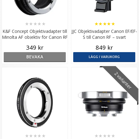
★
★
★
★
★
★
★
★
★
★
K&F Concept Objektivadapter till
JJC Objektivadapter Canon EF/EF-
Minolta AF objektiv för Canon RF
S till Canon RF – svart
kamerahus
349 kr
849 kr
BEVAKA
LÄGG I VARUKORG
2 varianter
★
★
★
★
★
★
★
★
★
★