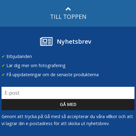
Många äldre objektiv, särskilt från välkända
tillverkare, erbjuder utmärkt optisk prestanda och
TILL TOPPEN
kan producera fantastiska bilder. Genom att använda
en objektivadapter som K&F Concept kan du använda
dessa objektiv på din Canon EOS R-kamera och dra
Nyhetsbrev
nytta av deras unika egenskaper och bildstil.
✔
Erbjudanden
Kostnadseffektivitet
✔
Lär dig mer om fotografering
Att använda en objektivadapter är ofta en
✔
Få uppdateringar om de senaste produkterna
kostnadseffektiv lösning, eftersom du kan använda
dina befintliga objektiv istället för att investera i nya
RF-objektiv. Detta är särskilt användbart för
fotografer med begränsad budget som vill maximera
sina kreativa möjligheter.
Genom att trycka på Gå med så accepterar du våra villkor och att
vi lagrar din e-postadress för att skicka ut nyhetsbrev.
Större kreativa möjligheter