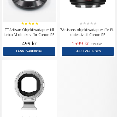
★
★
★
★
★
★
★
★
★
★
TTArtisan Objektivadapter till
7Artisans objektivadapter för PL-
Leica M objektiv för Canon RF
objektiv till Canon RF
kamerahus
499 kr
1599 kr
2199 kr
LÄGG I VARUKORG
LÄGG I VARUKORG