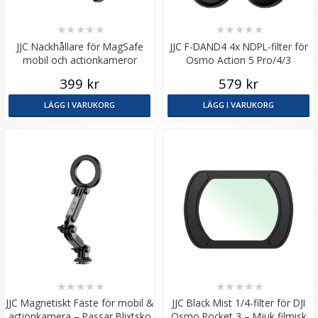
★
★
★
★
★
★
★
★
★
★
JJC Nackhållare för MagSafe
JJC F-DAND4 4x NDPL-filter för
mobil och actionkameror
Osmo Action 5 Pro/4/3
399 kr
579 kr
LÄGG I VARUKORG
LÄGG I VARUKORG
★
★
★
★
★
★
★
★
★
★
JJC Magnetiskt Fäste för mobil &
JJC Black Mist 1/4-filter för DJI
actionkamera – Passar Blixtsko
Osmo Pocket 3 – Mjuk filmisk