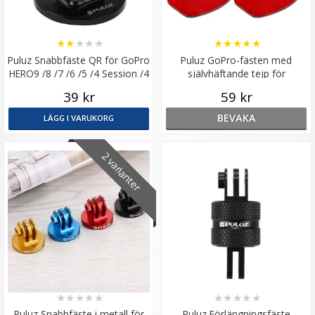
★
★
★
★
★
★
★
★
★
★
Puluz Snabbfäste QR för GoPro
Puluz GoPro-fästen med
HERO9 /8 /7 /6 /5 /4 Session /4
självhäftande tejp för
/3+ /3 /2 /1
actionkameror
39 kr
59 kr
BEVAKA
LÄGG I VARUKORG
2 varianter
★
★
★
★
★
★
★
★
★
★
Puluz Snabbfäste i metall för
Puluz Förlängningsfäste