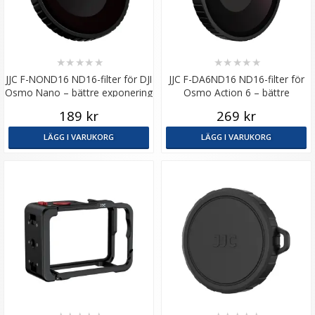
★
★
★
★
★
★
★
★
★
★
JJC F-NOND16 ND16-filter för DJI
JJC F-DA6ND16 ND16-filter för
Osmo Nano – bättre exponering
Osmo Action 6 – bättre
i starkt ljus
exponering i starkt ljus
189 kr
269 kr
LÄGG I VARUKORG
LÄGG I VARUKORG