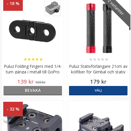
2 varianter
- 18 %
★
★
★
★
★
★
★
★
★
★
Puluz Folding Fingers med 1/4-
Puluz Stativförlängare 21cm av
tum gänga i metall till GoPro
kolfiber för Gimbal och stativ
Hero10/9 /Max
139 kr
179 kr
169 kr
BEVAKA
VÄLJ
- 32 %