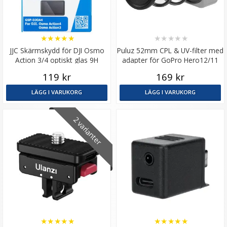
★
★
★
★
★
★
★
★
★
★
JJC Skärmskydd för DJI Osmo
Puluz 52mm CPL & UV-filter med
Action 3/4 optiskt glas 9H
adapter för GoPro Hero12/11
119 kr
169 kr
LÄGG I VARUKORG
LÄGG I VARUKORG
2 varianter
★
★
★
★
★
★
★
★
★
★