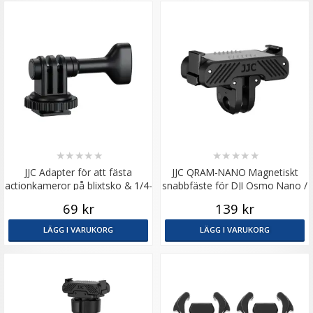
★
★
★
★
★
★
★
★
★
★
JJC Adapter för att fästa
JJC QRAM-NANO Magnetiskt
actionkameror på blixtsko & 1/4-
snabbfäste för DJI Osmo Nano /
tums gänga
Action 6
69 kr
139 kr
LÄGG I VARUKORG
LÄGG I VARUKORG