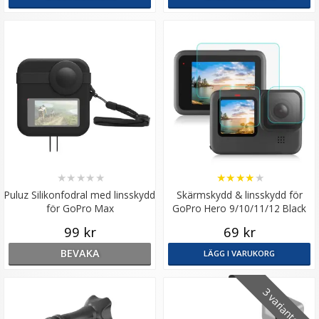
★
★
★
★
★
★
★
★
★
★
Puluz Silikonfodral med linsskydd
Skärmskydd & linsskydd för
för GoPro Max
GoPro Hero 9/10/11/12 Black
99 kr
69 kr
BEVAKA
LÄGG I VARUKORG
3 varianter