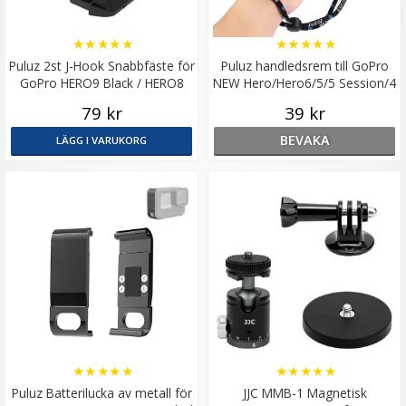
★
★
★
★
★
★
★
★
★
★
Puluz 2st J-Hook Snabbfäste för
Puluz handledsrem till GoPro
GoPro HERO9 Black / HERO8
NEW Hero/Hero6/5/5 Session/4
Black /7 /6 /5
Session/4/3+/3/2/1
79 kr
39 kr
BEVAKA
LÄGG I VARUKORG
★
★
★
★
★
★
★
★
★
★
Puluz Batterilucka av metall för
JJC MMB-1 Magnetisk