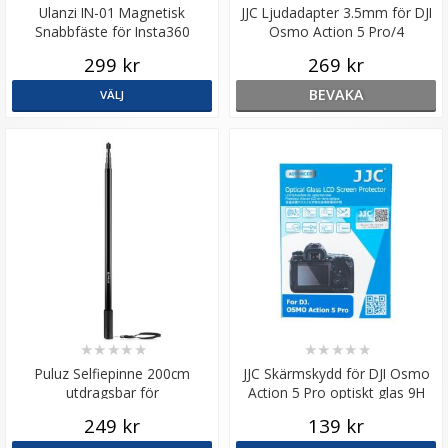
Ulanzi IN-01 Magnetisk
JJC Ljudadapter 3.5mm för DJI
Snabbfäste för Insta360
Osmo Action 5 Pro/4
actionkameror
299 kr
269 kr
BEVAKA
VÄLJ
★
★
★
★
★
★
★
★
★
★
Puluz Selfiepinne 200cm
JJC Skärmskydd för DJI Osmo
utdragsbar för
Action 5 Pro optiskt glas 9H
kamera/mobil/actionkamera av
249 kr
139 kr
metall