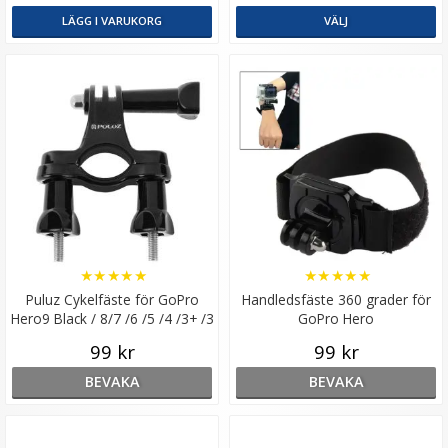
LÄGG I VARUKORG
VÄLJ
★
★
★
★
★
★
★
★
★
★
Puluz Cykelfäste för GoPro
Handledsfäste 360 grader för
Hero9 Black / 8/7 /6 /5 /4 /3+ /3
GoPro Hero
/2 /1
99 kr
99 kr
BEVAKA
BEVAKA