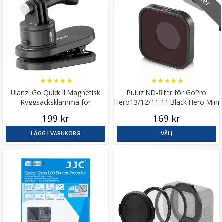
★
★
★
★
★
★
★
★
★
★
Ulanzi Go Quick II Magnetisk
Puluz ND-filter för GoPro
Ryggsäcksklämma för
Hero13/12/11 11 Black Hero Mini
actionkameror
199 kr
169 kr
LÄGG I VARUKORG
VÄLJ