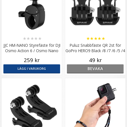
★
★
★
★
★
★
★
★
★
★
JJC HM-NANO Styrefäste för DJI
Puluz Snabbfäste QR 2st för
Osmo Action 6 / Osmo Nano
GoPro HERO9 Black /8 /7 /6 /5 /4
/3+ /3 /2 /1
259 kr
49 kr
BEVAKA
LÄGG I VARUKORG