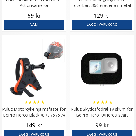
Actionkameror
roterbart 360 grader av metall
för actionkameror
69 kr
129 kr
VÄLJ
LÄGG I VARUKORG
★
★
★
★
★
★
★
★
★
★
Puluz Motorcykelhjälmsfäste för
Puluz Skyddsfodral av skum för
GoPro Hero9 Black /8 /7 /6 /5 /4
GoPro Hero10/Hero9 svart
/3+ /3 /2 /1
149 kr
99 kr
LÄGG I VARUKORG
LÄGG I VARUKORG