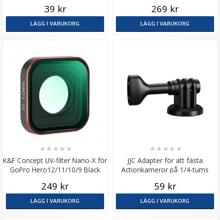
401-BT-301
39 kr
269 kr
LÄGG I VARUKORG
LÄGG I VARUKORG
★
★
★
★
★
★
★
★
★
★
K&F Concept UV-filter Nano-X för
JJC Adapter för att fästa
GoPro Hero12/11/10/9 Black
Actionkameror på 1/4-tums
gänga
249 kr
59 kr
LÄGG I VARUKORG
LÄGG I VARUKORG