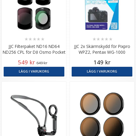
★
★
★
★
★
★
★
★
★
★
JJC Filterpaket ND16 ND64
JJC 2x Skärmskydd för Pixpro
ND256 CPL för DJI Osmo Pocket
WPZ2, Pentax WG-1000
3
549 kr
149 kr
649 kr
LÄGG I VARUKORG
LÄGG I VARUKORG