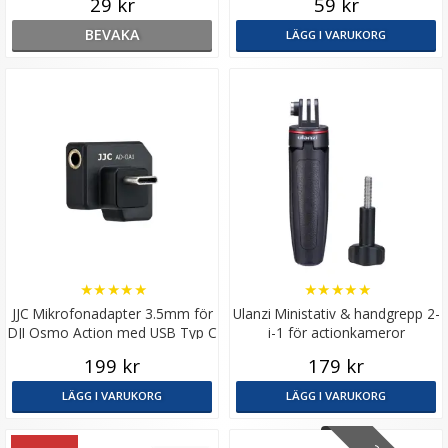
29 kr
59 kr
BEVAKA
LÄGG I VARUKORG
★
★
★
★
★
★
★
★
★
★
JJC Mikrofonadapter 3.5mm för
Ulanzi Ministativ & handgrepp 2-
DJI Osmo Action med USB Typ C
i-1 för actionkameror
199 kr
179 kr
LÄGG I VARUKORG
LÄGG I VARUKORG