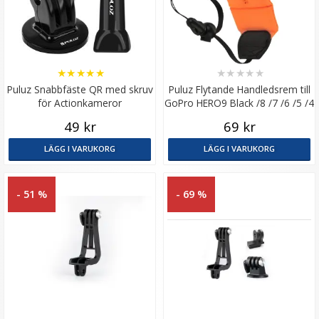
★
★
★
★
★
★
★
★
★
★
Puluz Snabbfäste QR med skruv
Puluz Flytande Handledsrem till
för Actionkameror
GoPro HERO9 Black /8 /7 /6 /5 /4
/3+ /3 /2 /1
49 kr
69 kr
LÄGG I VARUKORG
LÄGG I VARUKORG
- 51 %
- 69 %