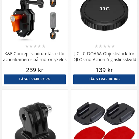
★
★
★
★
★
★
★
★
★
★
K&F Concept vindrutefäste för
JJC LC-DOA6A Objektivlock för
actionkameror på motorcykelns
DJI Osmo Action 6 glaslinsskydd
vindruta
239 kr
139 kr
LÄGG I VARUKORG
LÄGG I VARUKORG