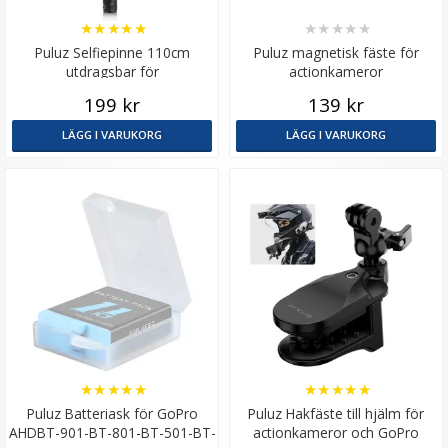
★
★
★
★
★
★
★
★
★
★
Puluz Selfiepinne 110cm
Puluz magnetisk fäste för
utdragsbar för
actionkameror
kamera/mobil/actionkamera av
199 kr
139 kr
metall
LÄGG I VARUKORG
LÄGG I VARUKORG
★
★
★
★
★
★
★
★
★
★
Puluz Batteriask för GoPro
Puluz Hakfäste till hjälm för
AHDBT-901-BT-801-BT-501-BT-
actionkameror och GoPro