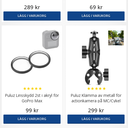
kamera/mobil/actionkamera av
289 kr
69 kr
metall
LÄGG I VARUKORG
LÄGG I VARUKORG
★
★
★
★
★
★
★
★
★
★
Puluz Linsskydd 2st i akryl för
Puluz Klämma av metall för
GoPro Max
actionkamera på MC/Cykel
99 kr
299 kr
LÄGG I VARUKORG
LÄGG I VARUKORG