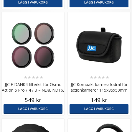
LÄGG I VARUKORG
LÄGG I VARUKORG
★
★
★
★
★
★
★
★
★
★
JJC F-DANK4 filterkit för Osmo
JJC Kompakt kamerafodral för
Action 5 Pro / 4 / 3 – ND8, ND16,
actionkameror 115x85x50mm
ND32 & CPL
549 kr
149 kr
LÄGG I VARUKORG
LÄGG I VARUKORG