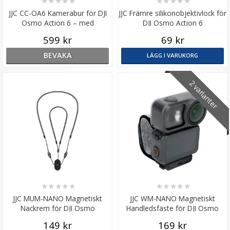
★
★
★
★
★
★
★
★
★
★
JJC CC-OA6 Kamerabur för DJI
JJC Främre silikonobjektivlock för
Osmo Action 6 – med
DJI Osmo Action 6
magnetiskt snabbfäste
599 kr
69 kr
BEVAKA
LÄGG I VARUKORG
2 varianter
★
★
★
★
★
★
★
★
★
★
JJC MUM-NANO Magnetiskt
JJC WM-NANO Magnetiskt
Nackrem för DJI Osmo
Handledsfäste för DJI Osmo
Nano/Insta360 GO 3
Nano
149 kr
169 kr