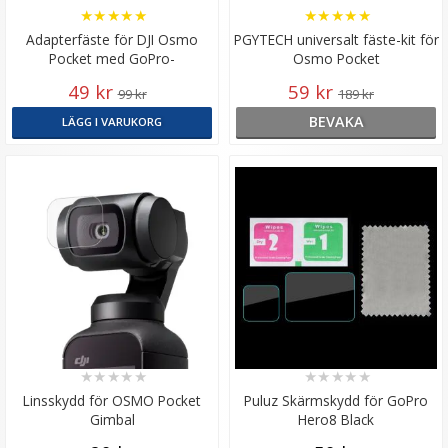
★
★
★
★
★
★
★
★
★
★
Adapterfäste för DJI Osmo
PGYTECH universalt fäste-kit för
Pocket med GoPro-
Osmo Pocket
kompatibilitet
49 kr
59 kr
99 kr
189 kr
BEVAKA
LÄGG I VARUKORG
★
★
★
★
★
★
★
★
★
★
Linsskydd för OSMO Pocket
Puluz Skärmskydd för GoPro
Gimbal
Hero8 Black