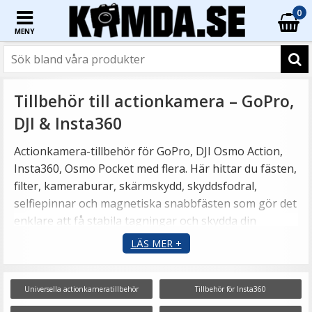
0
MENY
Tillbehör till actionkamera – GoPro,
DJI & Insta360
Actionkamera-tillbehör för GoPro, DJI Osmo Action,
Insta360, Osmo Pocket med flera. Här hittar du fästen,
filter, kameraburar, skärmskydd, skyddsfodral,
selfiepinnar och magnetiska snabbfästen som gör det
enklare att få stabila tagningar och skydda din
utrustning.
LÄS MER +
Universella actionkameratillbehör
Tillbehör för Insta360