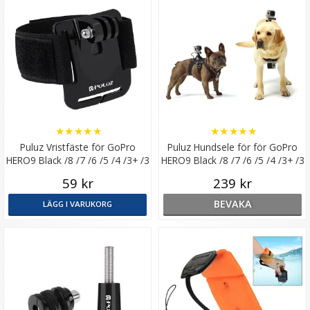
★
★
★
★
★
★
★
★
★
★
Puluz Vristfäste för GoPro
Puluz Hundsele för för GoPro
HERO9 Black /8 /7 /6 /5 /4 /3+ /3
HERO9 Black /8 /7 /6 /5 /4 /3+ /3
/2 /1
/2 /1
59 kr
239 kr
BEVAKA
LÄGG I VARUKORG