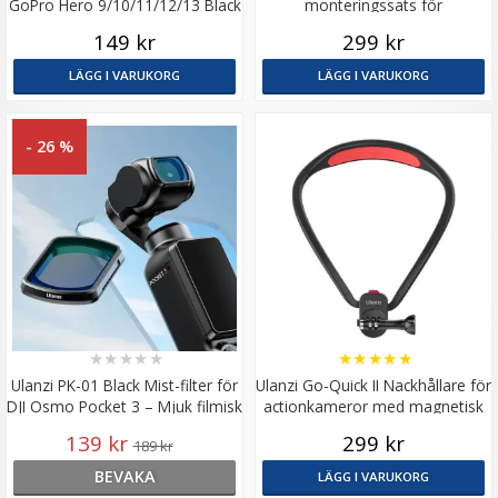
GoPro Hero 9/10/11/12/13 Black
monteringssats för
actionkamera & tillbehör
149 kr
299 kr
LÄGG I VARUKORG
LÄGG I VARUKORG
- 26 %
★
★
★
★
★
★
★
★
★
★
Ulanzi PK-01 Black Mist-filter för
Ulanzi Go-Quick II Nackhållare för
DJI Osmo Pocket 3 – Mjuk filmisk
actionkameror med magnetisk
look
GoPro-fäste
139 kr
299 kr
189 kr
BEVAKA
LÄGG I VARUKORG