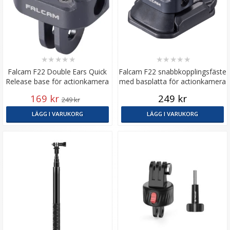
★
★
★
★
★
★
★
★
★
★
Falcam F22 Double Ears Quick
Falcam F22 snabbkopplingsfäste
Release base för actionkamera
med basplatta för actionkamera
169 kr
249 kr
249 kr
LÄGG I VARUKORG
LÄGG I VARUKORG