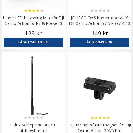
★
★
★
★
★
★
★
★
★
★
Ulanzi LED-belysning Mini för DJI
JJC HSCC-OA6 Kamerafodral för
Osmo Action 5/4/3 & Pocket 3
DJI Osmo Action 6 / 5 Pro / 4 / 3
129 kr
149 kr
LÄGG I VARUKORG
LÄGG I VARUKORG
★
★
★
★
★
★
★
★
★
★
Puluz Selfiepinne 300cm
Puluz Snabbfäste magnet för DJI
utdragsbar för
Osmo Action 3/4/5 Pro