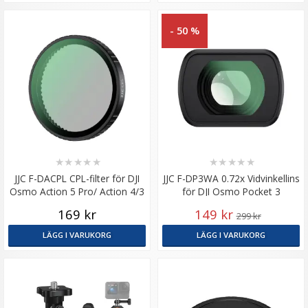
- 50 %
★
★
★
★
★
★
★
★
★
★
JJC F-DACPL CPL-filter för DJI
JJC F-DP3WA 0.72x Vidvinkellins
Osmo Action 5 Pro/ Action 4/3
för DJI Osmo Pocket 3
169 kr
149 kr
299 kr
LÄGG I VARUKORG
LÄGG I VARUKORG