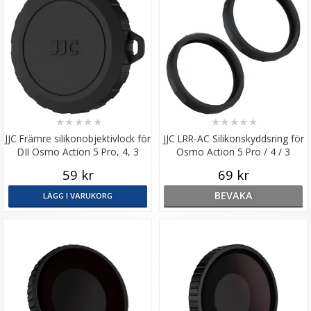
★
★
★
★
★
★
★
★
★
★
JJC Främre silikonobjektivlock för
JJC LRR-AC Silikonskyddsring för
DJI Osmo Action 5 Pro, 4, 3
Osmo Action 5 Pro / 4 / 3
Linsskydd
59 kr
69 kr
BEVAKA
LÄGG I VARUKORG