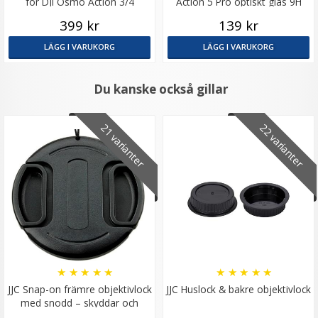
för DJI Osmo Action 3/4
Action 5 Pro optiskt glas 9H
399 kr
139 kr
LÄGG I VARUKORG
LÄGG I VARUKORG
Du kanske också gillar
21 varianter
22 varianter
★
★
★
★
★
★
★
★
★
★
JJC Snap-on främre objektivlock
JJC Huslock & bakre objektivlock
med snodd – skyddar och
förenklar