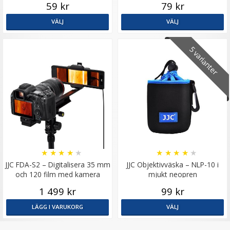
59 kr
79 kr
VÄLJ
VÄLJ
5 varianter
★
★
★
★
★
★
★
★
★
★
JJC FDA-S2 – Digitalisera 35 mm
JJC Objektivväska – NLP-10 i
och 120 film med kamera
mjukt neopren
1 499 kr
99 kr
LÄGG I VARUKORG
VÄLJ