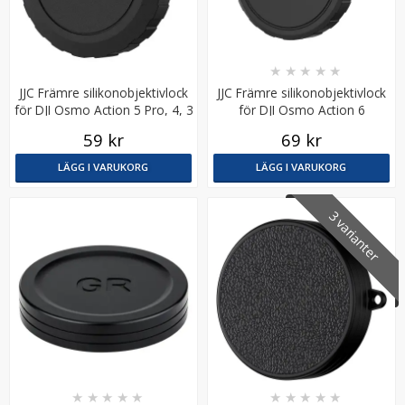
★
★
★
★
★
JJC Främre silikonobjektivlock
JJC Främre silikonobjektivlock
för DJI Osmo Action 5 Pro, 4, 3
för DJI Osmo Action 6
59 kr
69 kr
JJC HSCC-OP4S skyddsfodral för DJI Osmo Pocket 4 / 3
LÄGG I VARUKORG
LÄGG I VARUKORG
3 varianter
★
★
★
★
★
169 kr
LÄGG I VARUKORG
★
★
★
★
★
★
★
★
★
★