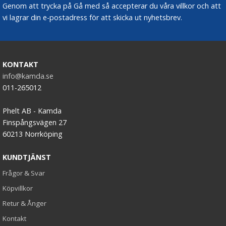
Genom att trycka på Gå med så accepterar du våra villkor och att
vi lagrar din e-postadress för att skicka ut nyhetsbrev.
KONTAKT
info@kamda.se
011-265012
Phelt AB - Kamda
Finspångsvägen 27
60213 Norrköping
KUNDTJÄNST
Frågor & Svar
Köpvillkor
Retur & Ånger
Kontakt