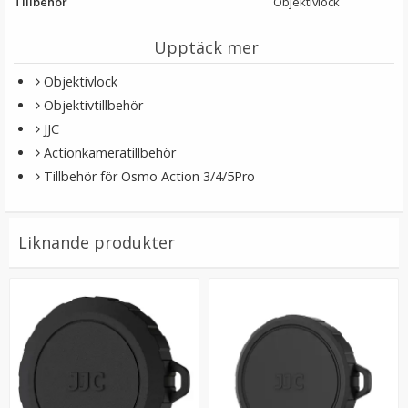
Tillbehör
Objektivlock
Upptäck mer
Objektivlock
Objektivtillbehör
JJC
Actionkameratillbehör
Tillbehör för Osmo Action 3/4/5Pro
JJC Adapter för att fästa actionkameror på blixtsko &
1/4-tums gänga
Liknande produkter
69 kr
LÄGG I VARUKORG