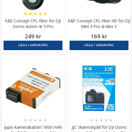
★
★
★
★
★
K&F Concept CPL-filter för DJI
K&F Concept CPL-filter HD för DJI
Osmo Action 4/ 5 Pro
Mini 3 Pro & Mini 3
249 kr
169 kr
LÄGG I VARUKORG
LÄGG I VARUKORG
★
★
★
★
★
★
★
★
★
★
Jupio kamerabatteri 1800 mAh
JJC Skärmskydd för DJI Osmo