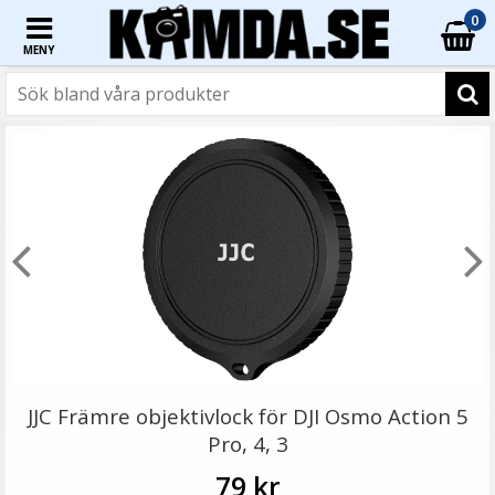
0
MENY
☓
JJC HSCC-OA6 Kamerafodral för DJI Osmo Action 6 / 5
Pro / 4 / 3
JJC Främre objektivlock för DJI Osmo Action 5
Pro, 4, 3
79 kr