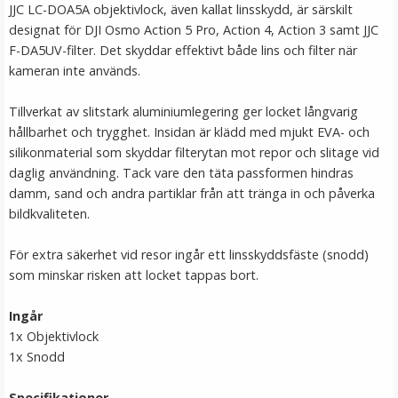
JJC LC-DOA5A objektivlock, även kallat linsskydd, är särskilt
LÄGG I VARUKORG
designat för DJI Osmo Action 5 Pro, Action 4, Action 3 samt JJC
F-DA5UV-filter. Det skyddar effektivt både lins och filter när
kameran inte används.
Tillverkat av slitstark aluminiumlegering ger locket långvarig
hållbarhet och trygghet. Insidan är klädd med mjukt EVA- och
silikonmaterial som skyddar filterytan mot repor och slitage vid
daglig användning. Tack vare den täta passformen hindras
damm, sand och andra partiklar från att tränga in och påverka
bildkvaliteten.
JJC Skärmskydd för DJI Osmo Action 3/4 optiskt glas
9H
För extra säkerhet vid resor ingår ett linsskyddsfäste (snodd)
som minskar risken att locket tappas bort.
Ingår
1x Objektivlock
119 kr
1x Snodd
LÄGG I VARUKORG
Specifikationer