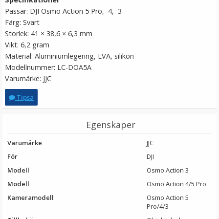
Passar: DJI Osmo Action 5 Pro, 4, 3
Färg: Svart
Storlek: 41 × 38,6 × 6,3 mm
Vikt: 6,2 gram
Material: Aluminiumlegering, EVA, silikon
Modellnummer: LC-DOA5A
Varumärke: JJC
Tipsa
JJC QRAM-CS Magnetiskt snabbfäste för DJI Action 5
Egenskaper
Pro, 4 och 3
Varumärke
JJC
★
★
★
★
★
För
DJI
Modell
Osmo Action 3
189 kr
Modell
Osmo Action 4/5 Pro
Kameramodell
Osmo Action 5
LÄGG I VARUKORG
Pro/4/3