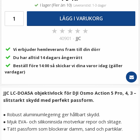
149 kr
I lager (Fler än 10)
Leveranstid: 1-3 dagar
LÄGG I VARUKORG
LÄGG I VARUKORG
★
★
★
★
★
40901 -
JJC
Vi erbjuder hemleverans fram till din dörr
Du har alltid 14 dagars ångerrätt
Beställ före 14:00 så skickar vi dina varor idag (gäller
vardagar)
JJC HSCC-DJ360 Kamerafodral för DJI Osmo 360
JJC LC-DOA5A objektivlock för DJI Osmo Action 5 Pro, 4, 3 –
slitstarkt skydd med perfekt passform.
● Robust aluminiumlegering ger hållbart skydd.
★
★
★
★
★
● Mjuk EVA- och silikoninsida motverkar repor och slitage.
● Tätt passform som blockerar damm, sand och partiklar.
149 kr