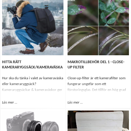
mörkare miljöer. Det finns dock många
olika typer av stativ, och det kan därför
vara svårt att veta vilket som passar
dina behov.
HITTA RÄTT
MAKROTILLBEHÖR DEL 1 - CLOSE-
KAMERARYGGSÄCK/KAMERAVÄSKA
UP FILTER
Hur ska du tänka i valet av kameraväska
Close-up-filter är ett kamerafilter som
eller kameraryggsäck?
fungerar ungefär som ett
Kameraryggsäckar & kameraväskor ger
förstoringsglas. Det tillför en hög grad
skydd åt dina kameratillbehör, de
av förstoring för alla objektiv, close-up
möjliggör även att du bekvämt kan bära
filtret kan alltså vidga dina vyer som
Läs mer
Om Hitta rätt kameraryggsäck/kameraväska
...
Läs mer
Om Makrotillbehör del 1 - Close-u
...
med dig de redskap du behöver.
fotograf.