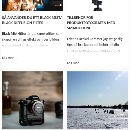
SÅ ANVÄNDER DU ETT BLACK MIST/
TILLBEHÖR FÖR
BLACK DIFFUSION FILTER
PRODUKTFOTOGRAFEN MED
SMARTPHONE
Black Mist-filter
är ett kamerafilter som
I denna artikel kommer jag att ge dig
skapar en diffus effekt och ger bilden
tips på bra kameratillbehör till din
en mjukare känsla utan större
smartphone så att du kan ta bättre
detaljförluster. De finns i olika styrkor
bilder på dina produkter.
där högre tal ger mer effekt. Black Mist
Läs mer
Om Så använder du ett Black Mist/ Black Diffusion filter
...
Med detta ljustält kan du montera din
filter kallas även
Mist Black filter
och
Läs mer
Om Tillbehör för produktfotogr
...
egna fotostudio på bara några minuter,
Black Diffusion filter
beroende på
du kan expandera den här LED-
tillverkare. Det kan vara en viss skillnad
ljusstudioen och placera den på vilken
mellan dem och deras egenskaper.
yta som helst för att få den perfekta
bakgrunden till fotografering av mindre
produkter.