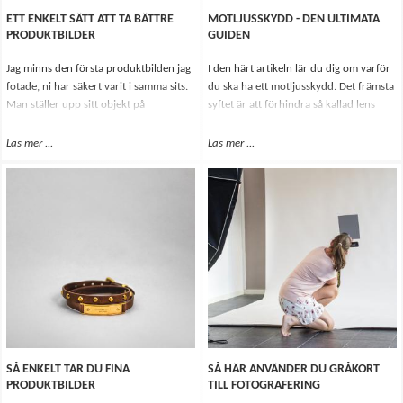
ETT ENKELT SÄTT ATT TA BÄTTRE
MOTLJUSSKYDD - DEN ULTIMATA
PRODUKTBILDER
GUIDEN
Jag minns den första produktbilden jag
I den härt artikeln lär du dig om varför
fotade, ni har säkert varit i samma sits.
du ska ha ett motljusskydd. Det främsta
Man ställer upp sitt objekt på
syftet är att förhindra så kallad lens
middagsbordet, röjer bakgrunden från
flare som kan påverka din bild negativt,
allt som kan avslöja att man inte är i en
till exempel så att den blir kontrastlös.
Läs mer
Om Ett enkelt sätt att ta bättre produktbilder
...
Läs mer
Om Motljusskydd - Den ultimata
...
riktig studio och sen knäpper man sin
bild.
Inte helt optimalt, eller hur?
SÅ ENKELT TAR DU FINA
SÅ HÄR ANVÄNDER DU GRÅKORT
PRODUKTBILDER
TILL FOTOGRAFERING