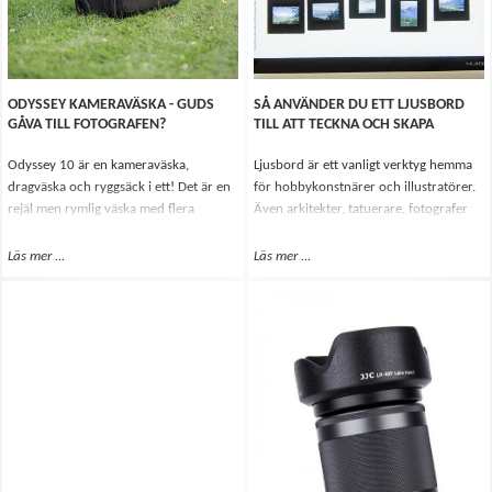
ODYSSEY KAMERAVÄSKA - GUDS
SÅ ANVÄNDER DU ETT LJUSBORD
GÅVA TILL FOTOGRAFEN?
TILL ATT TECKNA OCH SKAPA
Odyssey 10 är en kameraväska,
Ljusbord är ett vanligt verktyg hemma
dragväska och ryggsäck i ett! Det är en
för hobbykonstnärer och illustratörer.
rejäl men rymlig väska med flera
Även arkitekter, tatuerare, fotografer
mindre fack som du kan fylla med
och förskolor använder ljusbord. Det
sladdar, fjärrutlösare, laptop, surfplatta
har många användningsområden.
Läs mer
Om Odyssey kameraväska - Guds gåva till fotografen?
...
Läs mer
Om Så använder du ett ljusbord t
...
m.m. Det stora facket som är till för
själva kamerautrustningen (som
kamera, objektiv och blixtar) är
utrustad med flyttbara mjuka
vadderade väggar som gör det möjligt
att få facken i precis den storlek som
du önskar och som din utrustning
kräver.