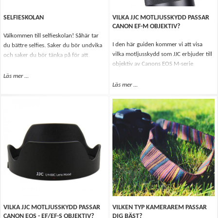
SELFIESKOLAN
VILKA JJC MOTLJUSSKYDD PASSAR
CANON EF-M OBJEKTIV?
Välkommen till selfieskolan! Såhär tar
I den här guiden kommer vi att visa
du bättre selfies. Saker du bör undvika
vilka motljusskydd som JJC erbjuder till
och saker du bör tänka på för att
objektiv av Canons EOS M-serie
lyckas!
spegelfria kameror.
Läs mer
Om Selfieskolan
...
Läs mer
Om Vilka JJC motljusskydd passa
...
VILKA JJC MOTLJUSSKYDD PASSAR
VILKEN TYP KAMERAREM PASSAR
CANON EOS - EF/EF-S OBJEKTIV?
DIG BÄST?