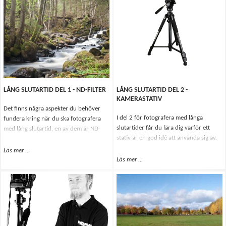
önskar redan i början av din
fotokarriär.
LÅNG SLUTARTID DEL 1 - ND-FILTER
LÅNG SLUTARTID DEL 2 -
KAMERASTATIV
Det finns några aspekter du behöver
I del 2 för fotografera med långa
fundera kring när du ska fotografera
slutartider får du lära dig varför ett
med lång slutartid, en av dem är ND-
stativ är en god idé att använda sig av.
filter. Varför är ett ND-filter bra till
Varför ska du använda ett stativ och
långa slutartider? Vad gör det och hur
Läs mer
Om Lång slutartid Del 1 - ND-filter
...
vilka för- och nackdelar finns det
används det?
Läs mer
Om Lång slutartid Del 2 - Kamera
...
egentligen?