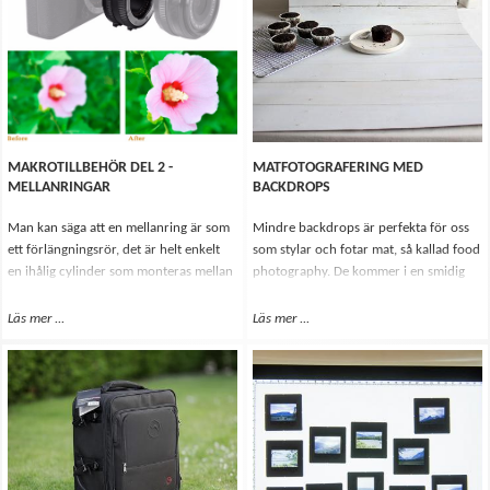
MAKROTILLBEHÖR DEL 2 -
MATFOTOGRAFERING MED
MELLANRINGAR
BACKDROPS
Man kan säga att en mellanring är som
Mindre backdrops är perfekta för oss
ett förlängningsrör, det är helt enkelt
som stylar och fotar mat, så kallad food
en ihålig cylinder som monteras mellan
photography. De kommer i en smidig
kamerahuset och objektivet, vilket gör
rulle, som du självklart sparar, för den
att objektivet kommer längre bort från
är perfekt när du ska ta med dig den till
Läs mer
Om Makrotillbehör del 2 - Mellanringar
...
Läs mer
Om Matfotografering med back
...
sensorn. Detta extra avstånd gör att
t ex en fotografering utomhus.
objektivet kan fokusera närmre, vilket i
sin tur ger en förstoring.