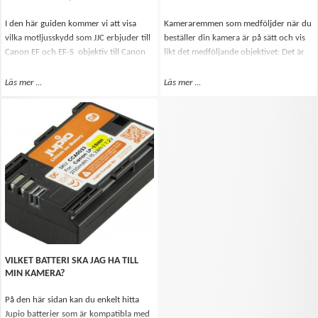
I den här guiden kommer vi att visa
Kameraremmen som medföljder när du
vilka motljusskydd som JJC erbjuder till
beställer din kamera är på sätt och vis
Canon EF och EF-S objektiv till Canon
likt det medföljande objektivet: Det är
EOS kameror.
tillräckligt bra för att komma igång,
men du kanske vill ha fler funktioner
Läs mer
Om Vilka JJC motljusskydd passar Canon EOS - EF/EF-S objektiv?
...
Läs mer
Om Vilken typ kamerarem passar
...
eller mer stil när du utvecklas som
fotograf.
VILKET BATTERI SKA JAG HA TILL
MIN KAMERA?
På den här sidan kan du enkelt hitta
Jupio batterier som är kompatibla med