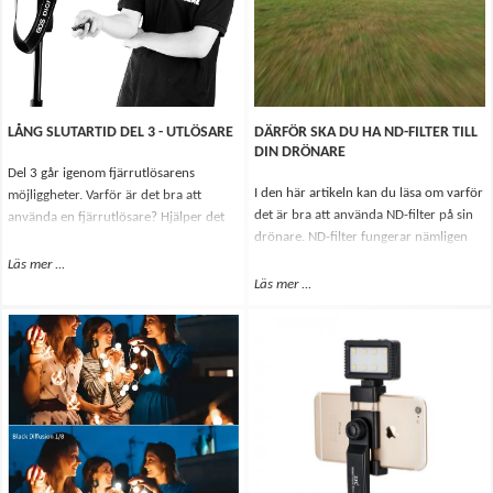
LÅNG SLUTARTID DEL 3 - UTLÖSARE
DÄRFÖR SKA DU HA ND-FILTER TILL
DIN DRÖNARE
Del 3 går igenom fjärrutlösarens
I den här artikeln kan du läsa om varför
möjliggheter. Varför är det bra att
det är bra att använda ND-filter på sin
använda en fjärrutlösare? Hjälper det
drönare. ND-filter fungerar nämligen
för skarpa bilder? Ska du ha en
som ett par solglasögon för kameran
trådutlösare eller fjärrutlösare?
Läs mer
Om Lång slutartid Del 3 - Utlösare
...
vilket möjliggör längre slutartider.
Läs mer
Om Därför ska du ha ND-filter til
...