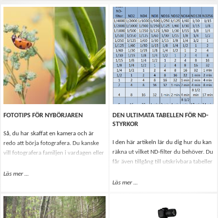
FOTOTIPS FÖR NYBÖRJAREN
DEN ULTIMATA TABELLEN FÖR ND-
STYRKOR
Så, du har skaffat en kamera och är
I den här artikeln lär du dig hur du kan
redo att börja fotografera. Du kanske
räkna ut vilket ND-filter du behöver. Du
vill fotografera familjen i vardagen eller
får även tillgång till utskrivbara tabeller
på semestern, ta fina bilder på ditt
som kan hjälpa dig när du är ute på
husdjur eller så vill du en dag ta ditt
Läs mer
Om Fototips för nybörjaren
...
fält.
fotograferande till en helt ny nivå.
Läs mer
Om Den ultimata tabellen för ND
...
Oavsett så börjar alla som nybörjare,
därför vill jag nedan ge några tips som
kan hjälpa dig att få bilderna som du