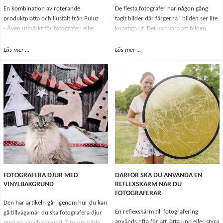
En kombination av roterande
De flesta fotografer har någon gång
produktplatta och ljustält från Puluz
tagit bilder där färgerna i bilden ser lite
- Även utmärkt för fotografen eller
konstiga ut. Det kan vara att bilden
videografen som är i ständig rörelse.
blivit mer gul eller mer blå i färgerna.
Det som hänt då är att vitbalansen i
Läs mer
Om Så enkelt tar du fina produktbilder
...
Läs mer
Om Så här använder du gråkort ti
...
kameran är felaktigt inställd. Kamerans
vitbalans är nämligen den funktion som
korrigerar färgerna i bilden så att de
ska bli rätt återskapade.
FOTOGRAFERA DJUR MED
DÄRFÖR SKA DU ANVÄNDA EN
VINYLBAKGRUND
REFLEXSKÄRM NÄR DU
FOTOGRAFERAR
Den här artikeln går igenom hur du kan
En reflexskärm till fotografering
gå tillväga när du ska fotografera djur
används ofta för att lätta upp eller styra
med en vinylbakgrund. Tips om både