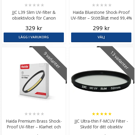
★
★
★
★
★
★
★
★
★
★
JJC L39 Slim UV-filter &
Haida Bluestone Shock-Proof
objektivlock för Canon
UV-filter – Stöttåligt med 99,4%
Powershot V10
ljusöverföring
329 kr
299 kr
LÄGG I VARUKORG
VÄLJ
13 varianter
9 varianter
★
★
★
★
★
★
★
★
★
★
Haida Premium Brass Shock-
JJC Ultra-thin F-MCUV Filter -
Proof UV-filter – Klarhet och
Skydd för ditt objektiv
starkt linsskydd