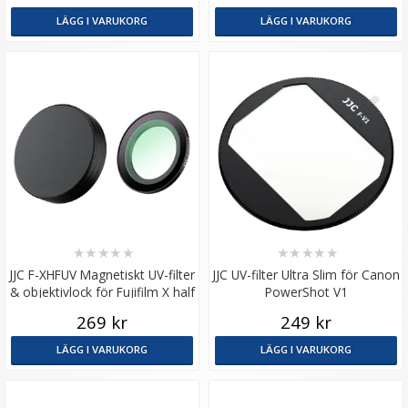
LÄGG I VARUKORG
LÄGG I VARUKORG
★
★
★
★
★
★
★
★
★
★
JJC F-XHFUV Magnetiskt UV-filter
JJC UV-filter Ultra Slim för Canon
& objektivlock för Fujifilm X half
PowerShot V1
269 kr
249 kr
LÄGG I VARUKORG
LÄGG I VARUKORG