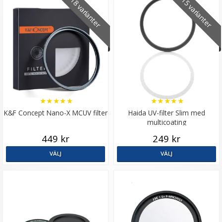
18 varianter
15 varianter
★
★
★
★
★
★
★
★
★
★
K&F Concept Nano-X MCUV filter
Haida UV-filter Slim med
multicoating
449 kr
249 kr
VÄLJ
VÄLJ