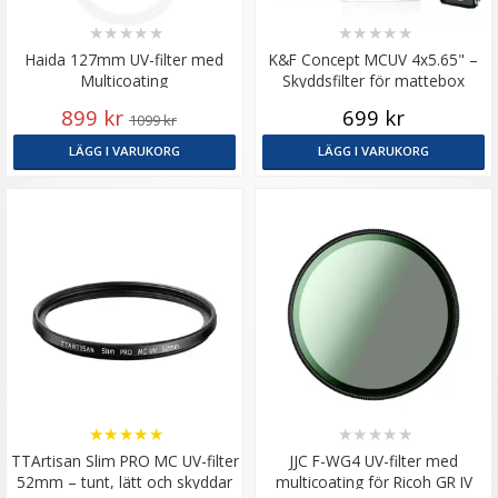
★
★
★
★
★
★
★
★
★
★
Haida 127mm UV-filter med
K&F Concept MCUV 4x5.65" –
Multicoating
Skyddsfilter för mattebox
899 kr
699 kr
1099 kr
LÄGG I VARUKORG
LÄGG I VARUKORG
★
★
★
★
★
★
★
★
★
★
TTArtisan Slim PRO MC UV-filter
JJC F-WG4 UV-filter med
52mm – tunt, lätt och skyddar
multicoating för Ricoh GR IV