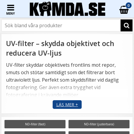
0
MENY
UV-filter – skydda objektivet och
reducera UV-ljus
UV-filter skyddar objektivets frontlins mot repor,
smuts och stötar samtidigt som det filtrerar bort
ultraviolett ljus. Perfekt som skyddsfilter vid daglig
fotografering. Ger även extra trygghet vid
fotografering i krävande miljöer.
LÄS MER +
ND-filter (fast)
ND-filter (justerbara)