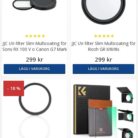
★
★
★
★
★
★
★
★
★
★
JJC UV-filter Slim Multicoating för
JJC UV-filter Slim Multicoating för
Sony RX 100 V o Canon G7 Mark
Ricoh GR II/III/IIIx
II
299 kr
299 kr
LÄGG I VARUKORG
LÄGG I VARUKORG
- 18 %