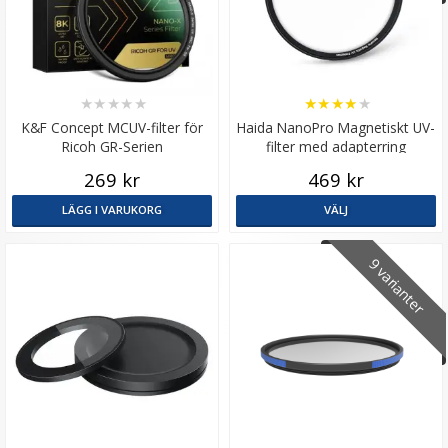
★
★
★
★
★
★
★
★
★
★
K&F Concept MCUV-filter för
Haida NanoPro Magnetiskt UV-
Ricoh GR-Serien
filter med adapterring
269 kr
469 kr
LÄGG I VARUKORG
VÄLJ
9 varianter