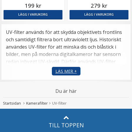
objektivet
199 kr
279 kr
LÄGG I VARUKORG
LÄGG I VARUKORG
UV-filter används för att skydda objektivets frontlins
och samtidigt filtrera bort ultraviolett ljus. Historiskt
användes UV-filter för att minska dis och blåstick i
bilder, men på moderna digitalkameror har sensorn
redan inbyggt UV-skydd. Därför används UV-filter
idag främst som ett effektivt skyddsfilter.
LÄS MER +
Ett UV-filter skyddar objektivet mot repor, damm,
smuts, vattenstänk och fingeravtryck. Det är särskilt
Du är här
användbart vid fotografering utomhus eller i tuffare
miljöer där objektivet utsätts för påfrestningar. Att
Startsidan
Kamerafilter
UV-filter
använda ett filter är ett enkelt sätt att förlänga
livslängden på ditt objektiv – det är betydligt billigare
att byta ett filter än att reparera en skadad frontlins.
TILL TOPPEN