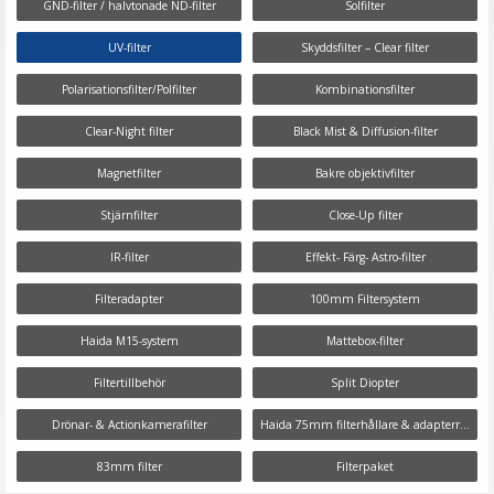
GND-filter / halvtonade ND-filter
Solfilter
UV-filter
Skyddsfilter – Clear filter
Polarisationsfilter/Polfilter
Kombinationsfilter
Clear-Night filter
Black Mist & Diffusion-filter
Magnetfilter
Bakre objektivfilter
Stjärnfilter
Close-Up filter
IR-filter
Effekt- Färg- Astro-filter
Filteradapter
100mm Filtersystem
Haida M15-system
Mattebox-filter
Filtertillbehör
Split Diopter
Drönar- & Actionkamerafilter
Haida 75mm filterhållare & adapterring
83mm filter
Filterpaket