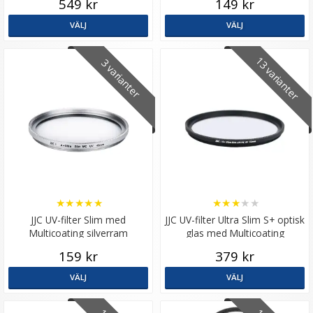
549 kr
149 kr
VÄLJ
VÄLJ
13 varianter
3 varianter
★
★
★
★
★
★
★
★
★
★
JJC UV-filter Slim med
JJC UV-filter Ultra Slim S+ optisk
Multicoating silverram
glas med Multicoating
159 kr
379 kr
VÄLJ
VÄLJ