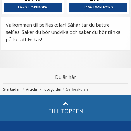
LÄGG I VARUKORG
LÄGG I VARUKORG
Välkommen till selfieskolan! Såhär tar du bättre
selfies. Saker du bör undvika och saker du bör tänka
på för att lyckas!
Du är här
Startsidan
Artiklar
Fotoguider
Selfieskolan
SÅHÄR LYCKAS DU MED DIN SELFIE:
TILL TOPPEN
1. Catch the light!
- Fånga ljuset, tänk på hur
skuggorna faller på ditt ansikte och se till att du inte
har för mycket ljus ovanifrån som resulterar i mörka