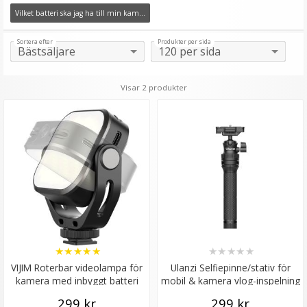
Vilket batteri ska jag ha till min kamera?
Sortera efter
Produkter per sida
Visar 2 produkter
3.
Olämpliga platser
- Välj din selfieplats med
kärlek! Det är vanlig att annars bra selfies
förstörs av en dålig bakgrund. Vi har sett många
★
★
★
★
★
★
★
★
★
★
mindre lyckade selfies (men även lyckade) i
VIJIM Roterbar videolampa för
Ulanzi Selfiepinne/stativ för
badrum och även på andra platser när man inte
kamera med inbyggt batteri
mobil & kamera vlog-inspelning
kikat på bakgrunden tillräckligt.
299 kr
299 kr