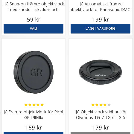
JJC Snap-on främre objektivlock
JJC Automatiskt främre
med snodd – skyddar och
objektivlock för Panasonic DMC-
förenklar
LX100 Leica D-Lux Svart
59 kr
199 kr
VÄLJ
LÄGG I VARUKORG
★
★
★
★
★
★
★
★
★
★
JJC Främre objektivlock för Ricoh
JJC Objektivlock vridbart för
GR II/III/IIIx
Olympus TG-7 TG-6 TG-5
169 kr
179 kr