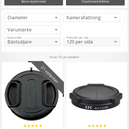
Bakre objektivlock
Objektivlockshållare
Sortera efter
Produkter per sida
Visar 55 produkter
21 varianter
★
★
★
★
★
★
★
★
★
★