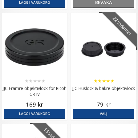
BEVAKA
LÄGG I VARUKORG
22 varianter
★
★
★
★
★
★
★
★
★
★
JJC Främre objektivlock för Ricoh
JJC Huslock & bakre objektivlock
GR IV
169 kr
79 kr
LÄGG I VARUKORG
VÄLJ
15 varianter