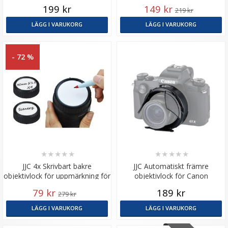
PowerShot V1
S
199 kr
149 kr
219 kr
LÄGG I VARUKORG
LÄGG I VARUKORG
- 72 %
★
★
★
★
★
★
★
★
★
★
JJC 4x Skrivbart bakre
JJC Automatiskt främre
objektivlock för uppmärkning för
objektivlock för Canon
Canon EF-M
PowerShot G1X Mark III
79 kr
189 kr
279 kr
LÄGG I VARUKORG
LÄGG I VARUKORG