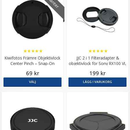
★
★
★
★
★
★
★
★
★
★
Kiwifotos Främre Objektivlock
JJC 2 i 1 Filteradapter &
Center Pinch – Snap-On
objektivlock för Sony RX100 VI,
Canon G5X Mark II
69 kr
199 kr
VÄLJ
LÄGG I VARUKORG