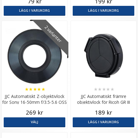
79 kr
199 kr
LÄGG I VARUKORG
LÄGG I VARUKORG
2 varianter
★
★
★
★
★
★
★
★
★
★
JJC Automatiskt Z-objektivlock
JJC Automatiskt främre
för Sony 16-50mm f/3.5-5.6 OSS
objektivlock för Ricoh GR III
Alpha E-mount
269 kr
189 kr
VÄLJ
LÄGG I VARUKORG