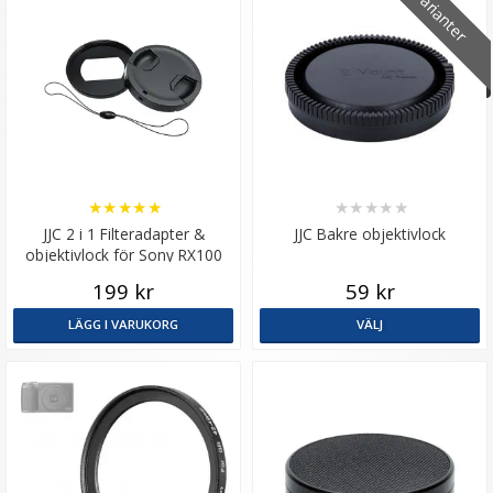
4 varianter
★
★
★
★
★
★
★
★
★
★
JJC 2 i 1 Filteradapter &
JJC Bakre objektivlock
objektivlock för Sony RX100
M5A/M5/M4/M3/M2
199 kr
59 kr
LÄGG I VARUKORG
VÄLJ