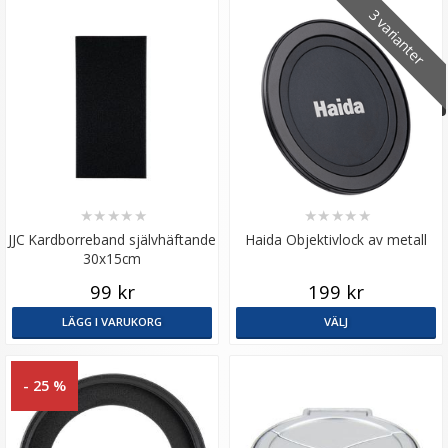
3 varianter
★
★
★
★
★
★
★
★
★
★
JJC Kardborreband självhäftande
Haida Objektivlock av metall
30x15cm
99 kr
199 kr
LÄGG I VARUKORG
VÄLJ
- 25 %