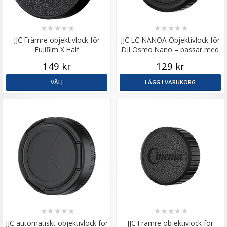
★
★
★
★
★
★
★
★
★
★
JJC Främre objektivlock för
JJC LC-NANOA Objektivlock för
Fujifilm X Half
DJI Osmo Nano – passar med
glaslinskydd och filter
149 kr
129 kr
VÄLJ
LÄGG I VARUKORG
★
★
★
★
★
★
★
★
★
★
JJC automatiskt objektivlock för
JJC Främre objektivlock för