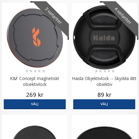
3 varianter
4 varianter
★
★
★
★
★
★
★
★
★
★
K&F Concept magnetiskt
Haida Objektivlock -- Skydda ditt
objektivlock
objektiv
269 kr
89 kr
VÄLJ
VÄLJ