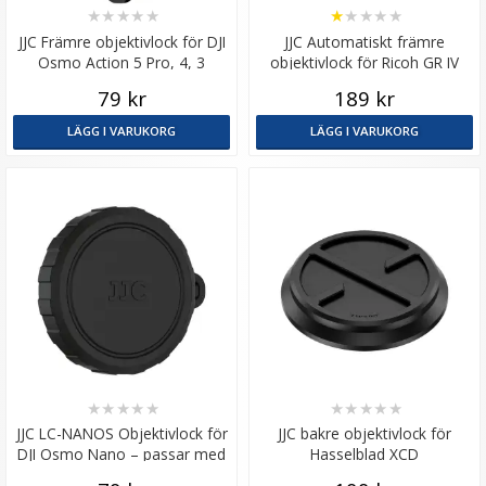
★
★
★
★
★
★
★
★
★
★
JJC Främre objektivlock för DJI
JJC Automatiskt främre
Osmo Action 5 Pro, 4, 3
objektivlock för Ricoh GR IV
79 kr
189 kr
LÄGG I VARUKORG
LÄGG I VARUKORG
★
★
★
★
★
★
★
★
★
★
JJC LC-NANOS Objektivlock för
JJC bakre objektivlock för
DJI Osmo Nano – passar med
Hasselblad XCD
glaslinskydd och filter