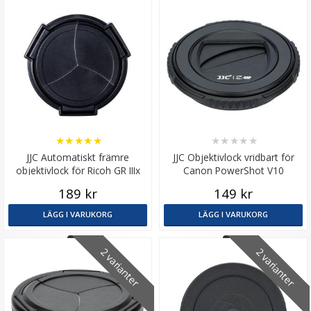
★
★
★
★
★
★
★
★
★
★
JJC Automatiskt främre
JJC Objektivlock vridbart för
objektivlock för Ricoh GR IIIx
Canon PowerShot V10
189 kr
149 kr
LÄGG I VARUKORG
LÄGG I VARUKORG
2 varianter
2 varianter