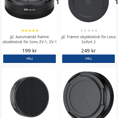
★
★
★
★
★
★
★
★
★
★
JJC Automatiskt främre
JJC Främre objektivlock för Leica
objektivlock för Sony ZV-1, ZV-1
Sofort 2
II
199 kr
249 kr
VÄLJ
VÄLJ