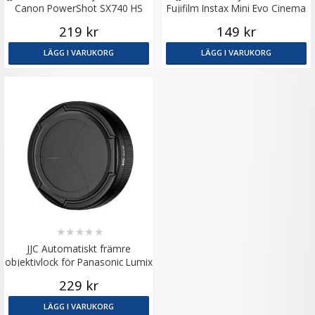
Canon PowerShot SX740 HS
Fujifilm Instax Mini Evo Cinema
219 kr
149 kr
LÄGG I VARUKORG
LÄGG I VARUKORG
★
★
★
★
★
JJC Automatiskt främre
objektivlock för Panasonic Lumix
ZS99/TZ99
229 kr
LÄGG I VARUKORG