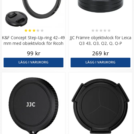
★
★
★
★
★
★
★
★
★
★
K&F Concept Step-Up-ring 42–49
JJC Främre objektivlock för Leica
mm med objektivlock för Ricoh
Q3 43, Q3, Q2, Q, Q-P
GR-serien
99 kr
269 kr
LÄGG I VARUKORG
LÄGG I VARUKORG