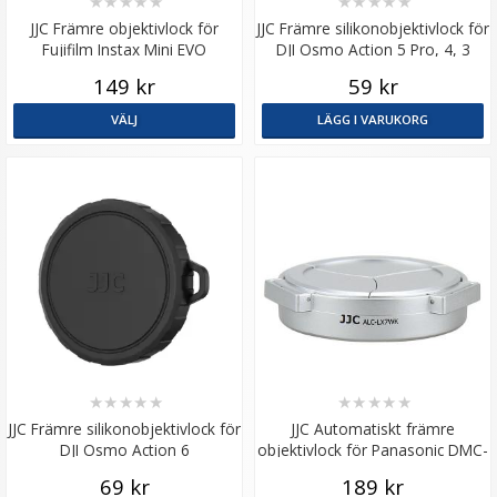
★
★
★
★
★
★
★
★
★
★
JJC Främre objektivlock för
JJC Främre silikonobjektivlock för
Fujifilm Instax Mini EVO
DJI Osmo Action 5 Pro, 4, 3
149 kr
59 kr
VÄLJ
LÄGG I VARUKORG
★
★
★
★
★
★
★
★
★
★
JJC Främre silikonobjektivlock för
JJC Automatiskt främre
DJI Osmo Action 6
objektivlock för Panasonic DMC-
LX7 Leica D-Lux6 Silver
69 kr
189 kr