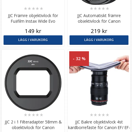
★
★
★
★
★
★
★
★
★
★
JJC Främre objektivlock för
JJC Automatiskt främre
Fujifilm Instax Wide Evo
objektivlock för Canon
PowerShot V1
149 kr
219 kr
LÄGG I VARUKORG
LÄGG I VARUKORG
- 32 %
★
★
★
★
★
★
★
★
★
★
JJC 2 i 1 Filteradapter 58mm &
JJC Bakre objektivlock 4st
objektivlock för Canon
kardborrefäste för Canon EF/ EF-