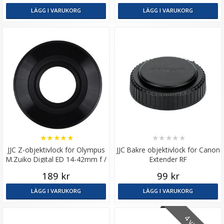
LÄGG I VARUKORG
LÄGG I VARUKORG
★
★
★
★
★
★
★
★
★
★
JJC Z-objektivlock för Olympus
JJC Bakre objektivlock för Canon
M.Zuiko Digital ED 14-42mm f /
Extender RF
3.5-5.6 EZ
189 kr
99 kr
LÄGG I VARUKORG
LÄGG I VARUKORG