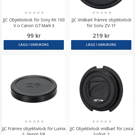
★
★
★
★
★
★
★
★
★
★
JJC Objektivlock för Sony RX 100
JJC Vridbart främre objektivlock
V o Canon G7 Mark II
för Sony ZV-1F
99 kr
219 kr
LÄGG I VARUKORG
LÄGG I VARUKORG
★
★
★
★
★
★
★
★
★
★
JJC Främre objektivlock för Lumix
JJC Objektivlock vridbart för Leica
S 26mm f/8
Sofort 2