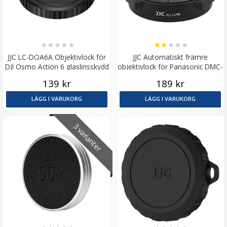
★
★
★
★
★
★
★
★
★
★
JJC LC-DOA6A Objektivlock för
JJC Automatiskt främre
DJI Osmo Action 6 glaslinsskydd
objektivlock för Panasonic DMC-
LX7 Leica D-Lux6 Svart
139 kr
189 kr
LÄGG I VARUKORG
LÄGG I VARUKORG
3 varianter