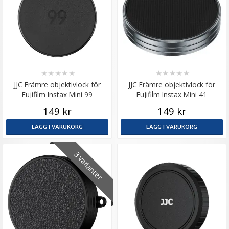
★
★
★
★
★
★
★
★
★
★
JJC Främre objektivlock för
JJC Främre objektivlock för
Fujifilm Instax Mini 99
Fujifilm Instax Mini 41
149 kr
149 kr
LÄGG I VARUKORG
LÄGG I VARUKORG
3 varianter