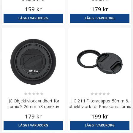
159 kr
179 kr
LÄGG I VARUKORG
LÄGG I VARUKORG
★
★
★
★
★
★
★
★
★
★
JJC Objektivlock vridbart för
JJC 2 i 1 Filteradapter 58mm &
Lumix S 26mm f/8 objektiv
objektivlock för Panasonic Lumix
(Leica L)
S 26mm f/8
179 kr
199 kr
LÄGG I VARUKORG
LÄGG I VARUKORG