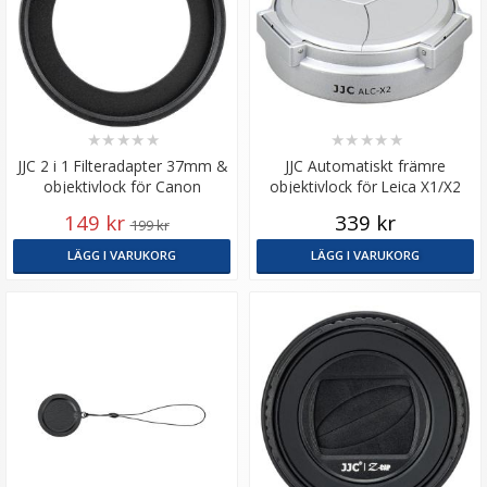
★
★
★
★
★
★
★
★
★
★
JJC 2 i 1 Filteradapter 37mm &
JJC Automatiskt främre
objektivlock för Canon
objektivlock för Leica X1/X2
PowerShot V10
149 kr
339 kr
199 kr
LÄGG I VARUKORG
LÄGG I VARUKORG