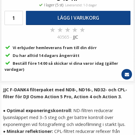
69 kr
I lager (5 st)
Leveranstid: 1-3 dagar
LÄGG I VARUKORG
LÄGG I VARUKORG
★
★
★
★
★
40565 -
JJC
Vi erbjuder hemleverans fram till din dörr
Du har alltid 14 dagars ångerrätt
Beställ före 14:00 så skickar vi dina varor idag (gäller
vardagar)
Jupio kamerabatteri 850mAh för Olympus Li-50B
JJC F-DANK4 filterpaket med ND8-, ND16-, ND32- och CPL-
filter för DJI Osmo Action 5 Pro, Action 4 och Action 3.
●
Optimal exponeringskontroll:
ND-filtren reducerar
★
★
★
★
★
ljusinsläppet med 3–5 steg och ger bättre kontroll över
exponeringen vid fotografering och videofilmning i starkt ljus.
199 kr
●
Minskar reflektioner:
CPL-filtret reducerar reflexer från