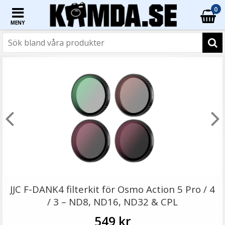
0
MENY
☓
Step Up Ring 30-30.5mm - Gör filtergängan större
JJC F-DANK4 filterkit för Osmo Action 5 Pro / 4
/ 3 – ND8, ND16, ND32 & CPL
549 kr