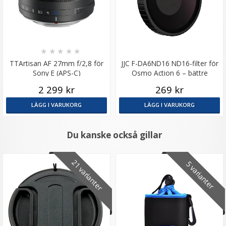
★
★
★
★
★
TTArtisan AF 27mm f/2,8 för
JJC F-DA6ND16 ND16-filter för
Sony E (APS-C)
Osmo Action 6 – bättre
exponering i starkt ljus
2 299 kr
269 kr
LÄGG I VARUKORG
LÄGG I VARUKORG
Du kanske också gillar
21 varianter
5 varianter