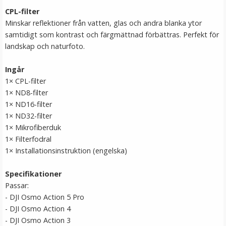
CPL-filter
Minskar reflektioner från vatten, glas och andra blanka ytor
samtidigt som kontrast och färgmättnad förbättras. Perfekt för
landskap och naturfoto.
Ingår
1× CPL-filter
1× ND8-filter
1× ND16-filter
1× ND32-filter
Jupio kamerabatteri 850mAh för Pentax DLi-92/LB-
1× Mikrofiberduk
050
1× Filterfodral
1× Installationsinstruktion (engelska)
★
★
★
★
★
Specifikationer
189 kr
Passar:
- DJI Osmo Action 5 Pro
LÄGG I VARUKORG
- DJI Osmo Action 4
- DJI Osmo Action 3