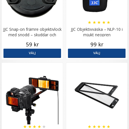
★
★
★
★
★
JJC Snap-on främre objektivlock
JJC Objektivväska – NLP-10 i
med snodd – skyddar och
mjukt neopren
förenklar
59 kr
99 kr
VÄLJ
VÄLJ
★
★
★
★
★
★
★
★
★
★