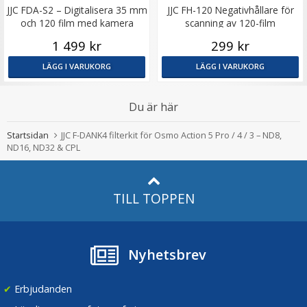
JJC FDA-S2 – Digitalisera 35 mm
JJC FH-120 Negativhållare för
och 120 film med kamera
scanning av 120-film
1 499 kr
299 kr
LÄGG I VARUKORG
LÄGG I VARUKORG
Du är här
Startsidan
JJC F-DANK4 filterkit för Osmo Action 5 Pro / 4 / 3 – ND8,
ND16, ND32 & CPL
TILL TOPPEN
Nyhetsbrev
✔
Erbjudanden