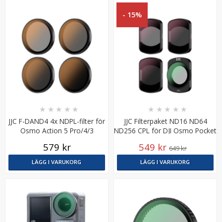
- 15%
★
★
★
★
★
★
★
★
★
★
JJC F-DAND4 4x NDPL-filter för
JJC Filterpaket ND16 ND64
Osmo Action 5 Pro/4/3
ND256 CPL för DJI Osmo Pocket
3
579 kr
549 kr
649 kr
LÄGG I VARUKORG
LÄGG I VARUKORG