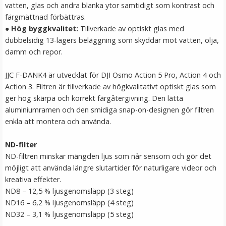
vatten, glas och andra blanka ytor samtidigt som kontrast och
LÄGG I VARUKORG
färgmättnad förbättras.
●
Hög byggkvalitet:
Tillverkade av optiskt glas med
dubbelsidig 13-lagers beläggning som skyddar mot vatten, olja,
damm och repor.
JJC F-DANK4 är utvecklat för DJI Osmo Action 5 Pro, Action 4 och
Action 3. Filtren är tillverkade av högkvalitativt optiskt glas som
ger hög skärpa och korrekt färgåtergivning. Den lätta
aluminiumramen och den smidiga snap-on-designen gör filtren
enkla att montera och använda.
Step Up Ring 52-58mm - Gör filtergängan större
ND-filter
ND-filtren minskar mängden ljus som når sensorn och gör det
möjligt att använda längre slutartider för naturligare videor och
★
★
★
★
★
kreativa effekter.
ND8 – 12,5 % ljusgenomsläpp (3 steg)
69 kr
ND16 – 6,2 % ljusgenomsläpp (4 steg)
ND32 – 3,1 % ljusgenomsläpp (5 steg)
LÄGG I VARUKORG