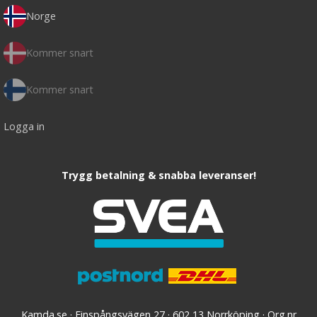
Norge
Kommer snart
Kommer snart
Logga in
Trygg betalning & snabba leveranser!
Kamda.se · Finspångsvägen 27 · 602 13 Norrköping · Org.nr