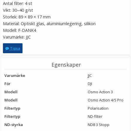
Antal filter: 4 st
Vikt: 30–40 g/st
Storlek: 89 × 89 × 17 mm
Material: Optiskt glas, aluminiumlegering, silikon
Modell: F-DANK4
Varumärke: JJC
Tipsa
JJC Skärmskydd för Canon PowerShot SX60 HS
Egenskaper
Varumärke
JJC
★
★
★
★
★
För
DJI
Modell
Osmo Action 3
79 kr
Modell
Osmo Action 4/5 Pro
Filtertyp
Polarisation
LÄGG I VARUKORG
Filtertyp
ND-filter
ND-styrka
ND8 3 Stopp