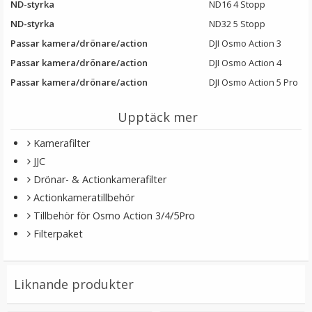
ND-styrka
ND16 4 Stopp
ND-styrka
ND32 5 Stopp
Passar kamera/drönare/action
DJI Osmo Action 3
Passar kamera/drönare/action
DJI Osmo Action 4
Passar kamera/drönare/action
DJI Osmo Action 5 Pro
Upptäck mer
JJC Motljusskydd för Canon EF-M 55-200mm f/4.5-6.3
IS STM motsvarar ET-54B
Kamerafilter
JJC
Drönar- & Actionkamerafilter
Actionkameratillbehör
179 kr
Tillbehör för Osmo Action 3/4/5Pro
Filterpaket
LÄGG I VARUKORG
Liknande produkter