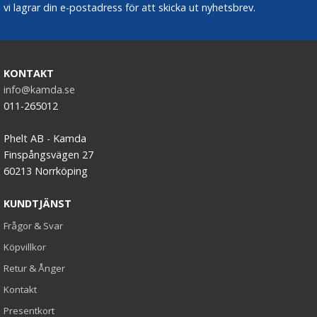
vi lagrar din e-postadress för att skicka ut nyhetsbrev.
KONTAKT
info@kamda.se
011-265012
Phelt AB - Kamda
Finspångsvägen 27
60213 Norrköping
KUNDTJÄNST
Frågor & Svar
Köpvillkor
Retur & Ånger
Kontakt
Presentkort