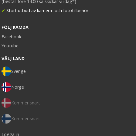
(beställ före 14:00 så skickar vi idag*)
✔
Stort utbud av kamera- och fototillbehör
FÖLJ KAMDA
Facebook
Youtube
VÄLJ LAND
Sverige
Norge
Kommer snart
Kommer snart
Logga in