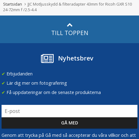
Startsidan
JJC Motljusskydd & filteradapter 43mm för Ricoh GXR S10
24-72mm f /2.5-4.4
TILL TOPPEN
Nyhetsbrev
✔
Erbjudanden
✔
Lär dig mer om fotografering
✔
Få uppdateringar om de senaste produkterna
Genom att trycka på Gå med så accepterar du våra villkor och att