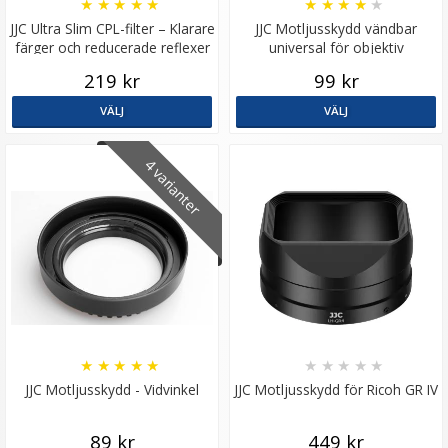
★
★
★
★
★
★
★
★
★
★
JJC Ultra Slim CPL-filter – Klarare
JJC Motljusskydd vändbar
färger och reducerade reflexer
universal för objektiv
219 kr
99 kr
VÄLJ
VÄLJ
4 varianter
★
★
★
★
★
★
★
★
★
★
JJC Motljusskydd - Vidvinkel
JJC Motljusskydd för Ricoh GR IV
89 kr
449 kr