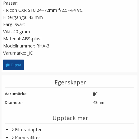
Passar:
LÄGG I VARUKORG
- Ricoh GXR S10 24–72mm f/2.5–4.4 VC
Filtergänga: 43 mm
Färg: Svart
Vikt: 40 gram
Material: ABS-plast
Modellnummer: RHA-3
Varumärke: JJC
Tipsa
JJC Motljusskydd för Sony E 18-135mm f/3.5-5.6 OSS
Egenskaper
(ALC-SH153)
Varumärke
JJC
Diameter
43mm
★
★
★
★
★
Upptäck mer
199 kr
Filteradapter
LÄGG I VARUKORG
Kamerafilter