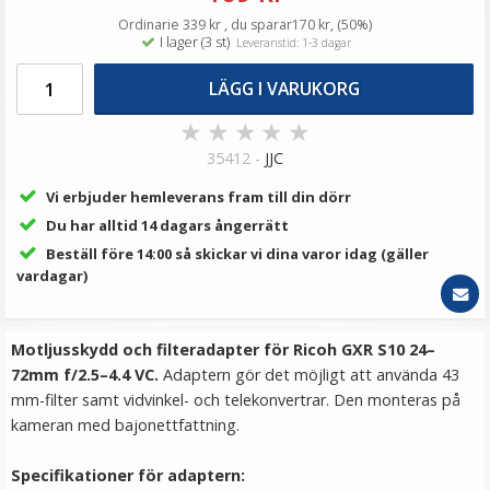
69 kr
Ordinarie 339 kr , du sparar170 kr, (50%)
I lager (3 st)
Leveranstid: 1-3 dagar
LÄGG I VARUKORG
LÄGG I VARUKORG
★
★
★
★
★
35412 -
JJC
Vi erbjuder hemleverans fram till din dörr
Du har alltid 14 dagars ångerrätt
Beställ före 14:00 så skickar vi dina varor idag (gäller
vardagar)
JJC Motljusskydd för Sony DT 18-55mm & 18-70mm
(ALC-SH108)
Motljusskydd och filteradapter för Ricoh GXR S10 24–
72mm f/2.5–4.4 VC.
Adaptern gör det möjligt att använda 43
mm-filter samt vidvinkel- och telekonvertrar. Den monteras på
★
★
★
★
★
kameran med bajonettfattning.
149 kr
Specifikationer för adaptern: