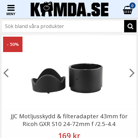
0
MENY
☓
- 50%
Step Up Ring 30-30.5mm - Gör filtergängan större
JJC Motljusskydd & filteradapter 43mm för
Ricoh GXR S10 24-72mm f /2.5-4.4
169 kr