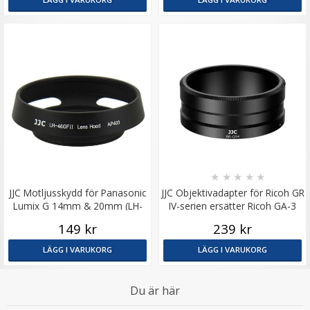
★
★
★
★
★
JJC Motljusskydd för Panasonic
JJC Objektivadapter för Ricoh GR
Lumix G 14mm & 20mm (LH-
IV-serien ersätter Ricoh GA-3
46GFII)
149 kr
239 kr
LÄGG I VARUKORG
LÄGG I VARUKORG
Du är här