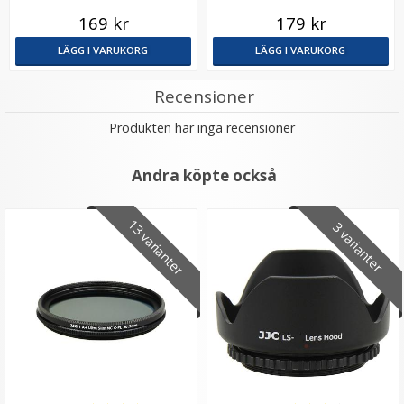
5.6 OIS PZ
169 kr
179 kr
LÄGG I VARUKORG
LÄGG I VARUKORG
Recensioner
Produkten har inga recensioner
JJC Objektivlockshållare för Fujifilm
Andra köpte också
13 varianter
3 varianter
★
★
★
★
★
79 kr
LÄGG I VARUKORG