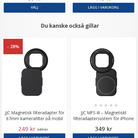
VÄLJ
LÄGG I VARUKORG
Du kanske också gillar
- 28%
★
★
★
★
★
JJC Magnetisk filteradapter för
JJC MFS-III – Magnetiskt
67mm kamerafilter på mobil
filteradaptersystem för iPhone
med 67 mm filtergänga
249 kr
349 kr
349 kr
LÄGG I VARUKORG
LÄGG I VARUKORG