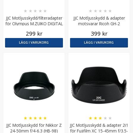
★
★
★
★
★
★
★
★
★
★
JJC Motljusskydd/filteradapter
JJC Motljusskydd & adapter
för Olympus M.ZUIKO DIGITAL
motsvarar Ricoh GH-2
ED 14-42mm f/3.5-5.6
299 kr
399 kr
LÄGG I VARUKORG
LÄGG I VARUKORG
JJC Motljusskydd för AF-S DX Nikkor 18-55 f/3.5-5.6G
VR II (HB-69)
★
★
★
★
★
119 kr
LÄGG I VARUKORG
★
★
★
★
★
★
★
★
★
★
JJC Motljusskydd för Nikkor Z
JJC Motljusskydd & adapter 2i1
24-50mm f/4-6.3 (HB-98)
för Fujifilm XC 15-45mm f/3.5-