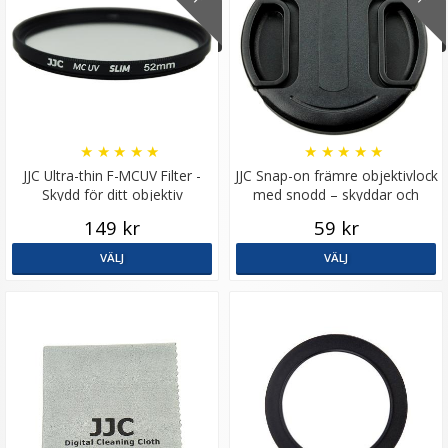
★
★
★
★
★
★
★
★
★
★
JJC Ultra-thin F-MCUV Filter -
JJC Snap-on främre objektivlock
Skydd för ditt objektiv
med snodd – skyddar och
förenklar
149 kr
59 kr
VÄLJ
VÄLJ