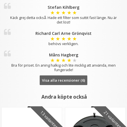
Stefan Kihlberg
★
★
★
★
★
Käck grej detta också. Hade ett filter som suttit fast länge. Nu är
det löst!
Richard Carl Arne Grönqvist
★
★
★
★
★
behövs verkligen.
Måns Hagberg
★
★
★
★
★
Bra för priset. En aning halkig och lite micklig att använda, men
fungerade!
Visa alla recensioner (6)
Andra köpte också
13 varianter
21 varianter