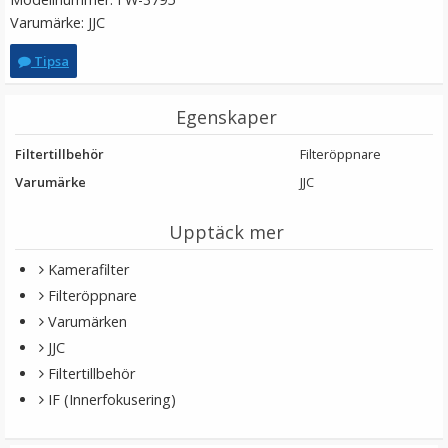
Varumärke: JJC
Tipsa
Egenskaper
Filtertillbehör
Filteröppnare
Varumärke
JJC
Upptäck mer
Step Up Ring 30-30.5mm - Gör filtergängan större
Kamerafilter
Filteröppnare
★
★
★
★
★
Varumärken
JJC
69 kr
Filtertillbehör
IF (Innerfokusering)
LÄGG I VARUKORG