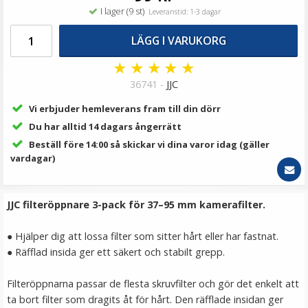
69 kr
I lager (9 st)
Leveranstid: 1-3 dagar
LÄGG I VARUKORG
LÄGG I VARUKORG
★
★
★
★
★
36741 -
JJC
Vi erbjuder hemleverans fram till din dörr
Du har alltid 14 dagars ångerrätt
Beställ före 14:00 så skickar vi dina varor idag (gäller
vardagar)
Step Up Ring 49-52mm - Gör filtergängan större
JJC filteröppnare 3-pack för 37–95 mm kamerafilter.
● Hjälper dig att lossa filter som sitter hårt eller har fastnat.
● Räfflad insida ger ett säkert och stabilt grepp.
★
★
★
★
★
Filteröppnarna passar de flesta skruvfilter och gör det enkelt att
69 kr
ta bort filter som dragits åt för hårt. Den räfflade insidan ger