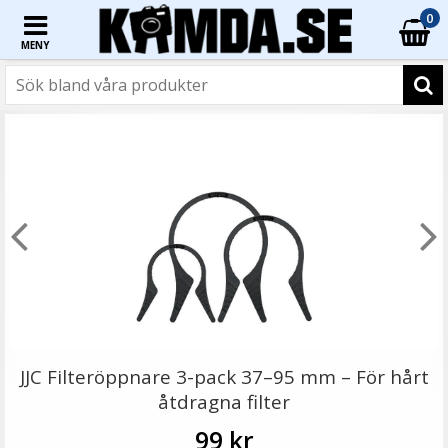
0
MENY
☓
Step Up Ring 55-67mm - Gör filtergängan större
JJC Filteröppnare 3-pack 37–95 mm – För hårt
åtdragna filter
99 kr