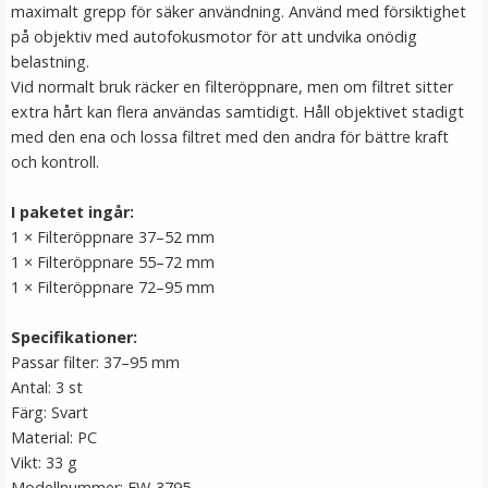
maximalt grepp för säker användning. Använd med försiktighet
LÄGG I VARUKORG
på objektiv med autofokusmotor för att undvika onödig
belastning.
Vid normalt bruk räcker en filteröppnare, men om filtret sitter
extra hårt kan flera användas samtidigt. Håll objektivet stadigt
med den ena och lossa filtret med den andra för bättre kraft
och kontroll.
I paketet ingår:
1 × Filteröppnare 37–52 mm
1 × Filteröppnare 55–72 mm
Stativskruv/spigot/gängadapter 3 i 1-kit
1 × Filteröppnare 72–95 mm
Specifikationer:
Passar filter: 37–95 mm
★
★
★
★
★
Antal: 3 st
Färg: Svart
79 kr
Material: PC
Vikt: 33 g
LÄGG I VARUKORG
Modellnummer: FW-3795