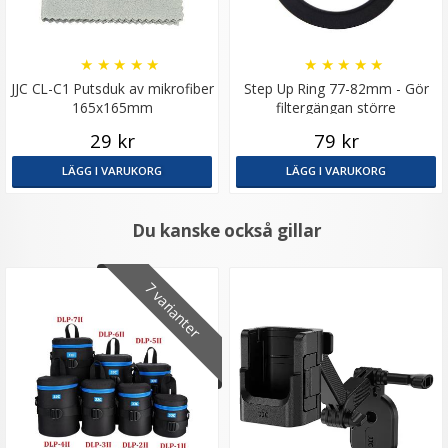
★
★
★
★
★
★
★
★
★
★
JJC CL-C1 Putsduk av mikrofiber
Step Up Ring 77-82mm - Gör
165x165mm
filtergängan större
29 kr
79 kr
LÄGG I VARUKORG
LÄGG I VARUKORG
Du kanske också gillar
7 varianter