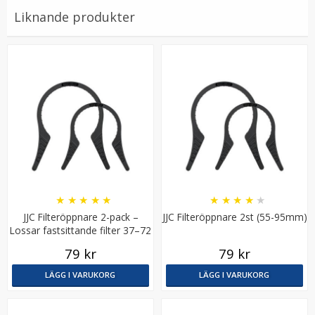
Liknande produkter
JJC Motljusskydd för Sony DT 18-55mm & 18-70mm
(ALC-SH108)
★
★
★
★
★
★
★
★
★
★
★
★
★
★
★
JJC Filteröppnare 2-pack –
JJC Filteröppnare 2st (55-95mm)
Lossar fastsittande filter 37–72
149 kr
mm
79 kr
79 kr
LÄGG I VARUKORG
LÄGG I VARUKORG
LÄGG I VARUKORG