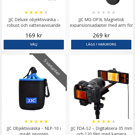
★
★
★
★
★
★
★
★
★
★
JJC Deluxe objektivväska –
JJC MG-OP3L Magnetisk
robust och vattenavvisande
expansionsadapter med arm för
DJI Osmo Pocket 3
169 kr
269 kr
VÄLJ
LÄGG I VARUKORG
5 varianter
★
★
★
★
★
★
★
★
★
★
JJC Objektivväska – NLP-10 i
JJC FDA-S2 – Digitalisera 35 mm
mjukt neopren
och 120 film med kamera