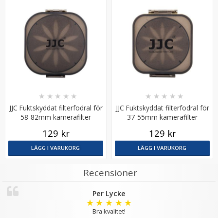
JJC Fodral för 2x kamerbatterier & 2x minne
SD/XQD/CF
★
★
★
★
★
★
★
★
★
★
JJC Fuktskyddat filterfodral för
JJC Fuktskyddat filterfodral för
58-82mm kamerafilter
37-55mm kamerafilter
★
★
★
★
★
129 kr
129 kr
79 kr
LÄGG I VARUKORG
LÄGG I VARUKORG
LÄGG I VARUKORG
Recensioner
Per Lycke
★
★
★
★
★
Bra kvalitet!