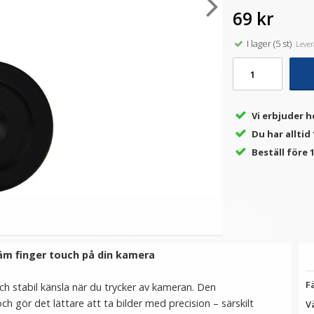
69 kr
I lager (5 st)
Levera
★
★
★
★
★
t
JJC mjuk avtrycksknapp grå
JJC Skärmskydd för Fujifilm
J
– konvex Soft Release
X-T5 optiskt glas 9H
Button
69 kr
139 kr
Vi erbjuder h
LÄGG I VARUKORG
VÄLJ
Du har alltid
Beställ före 1
äm finger touch på din kamera
F
ch stabil känsla när du trycker av kameran. Den
 gör det lättare att ta bilder med precision – särskilt
Vä