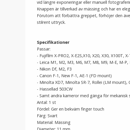
vid längre exponeringar eller manuell fotograferi
Knappen är tillverkad av mässing och har en ele
Förutom att förbättra greppet, förhöjer den äv
stilrent uttryck.
Specifikationer
Passar:
- Fujifilm X-PRO2, X-E2S,X10, X20, X30, X100T, X
- Leica M1, M2, M3, M6, M7, M8, M9, M-E, M-P
- Nikon Df, M2, F3
- Canon F-1, New F-1, AE-1 (FD mount)
- Minolta XD7, Minolta SR-7, Rollei (LM mount)
- Hassellad 503CW
- Samt andra kameror med gänga för mekanisk sl
Antal: 1 st
Fördel: Ger en bekväm finger touch
Färg: Svart
Material: Mässing
Diameter: 11 mm