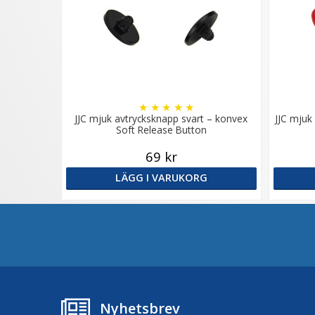
★
★
★
★
★
JJC mjuk avtrycksknapp svart – konvex
JJC mjuk
Soft Release Button
69 kr
LÄGG I VARUKORG
Nyhetsbrev