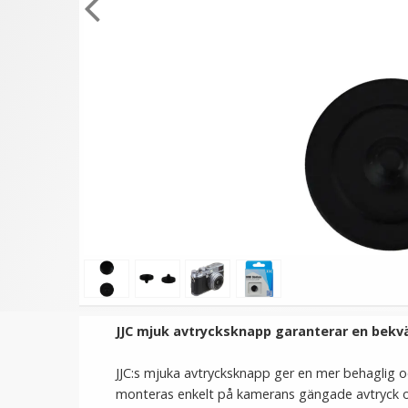
★
★
★
★
★
★
★
★
★
★
JJC Deluxe avtryckarknapp
JJC Blixtskoskydd svar
- Svart & Brun
Hot-Shoe Cover för
Fujifilm kameror
99 kr
59 kr
LÄGG I VARUKORG
LÄGG I VARUKORG
JJC mjuk avtrycksknapp garanterar en bekv
JJC:s mjuka avtrycksknapp ger en mer behaglig o
monteras enkelt på kamerans gängade avtryck och