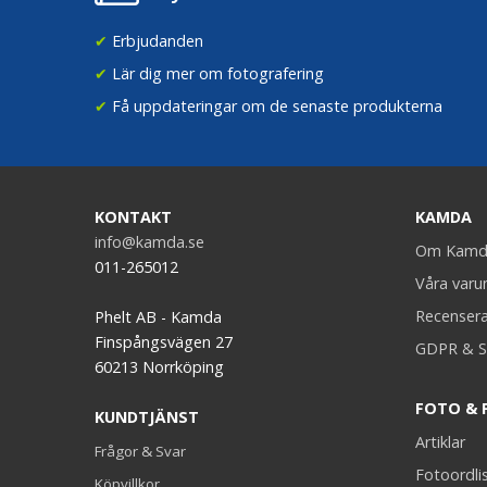
✔
Erbjudanden
✔
Lär dig mer om fotografering
✔
Få uppdateringar om de senaste produkterna
KONTAKT
KAMDA
info@kamda.se
Om Kamd
011-265012
Våra var
Recenser
Phelt AB - Kamda
Finspångsvägen 27
GDPR & S
60213 Norrköping
FOTO & 
KUNDTJÄNST
Artiklar
Frågor & Svar
Fotoordli
Köpvillkor