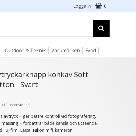
Logga in
0
Outdoor & Teknik
Varumärken
Fynd
☓
avtryckarknapp konkav Soft
tton - Svart
13 varianter
★
(10 recensioner)
t avtryck – ger bättre kontroll vid fotografering.
i mässing – förbättrar både känsla och utseende.
Fujifilm, Leica, Nikon m.fl. kameror.