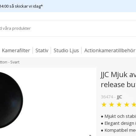
14:00 så skickar vi idag*
Kamerafilter
Stativ
Studio Ljus
Actionkameratillbehör
ton - Svart
JJC Mjuk 
release bu
2 varianter
36474 -
JJC
★
★
★
★
● Mjukt och stabil
● Elegant design 
● Kompatibel med 