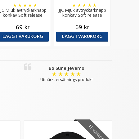
★
★
★
★
★
★
★
★
★
★
JJC Mjuk avtryckarknapp
JJC Mjuk avtryckarknapp
konkav Soft release
konkav Soft release
button - Silver
button - Mörkröd
69 kr
69 kr
LÄGG I VARUKORG
LÄGG I VARUKORG
Bo Sune Jevemo
★
★
★
★
★
Utmärkt ersättnings produkt
15 varianter