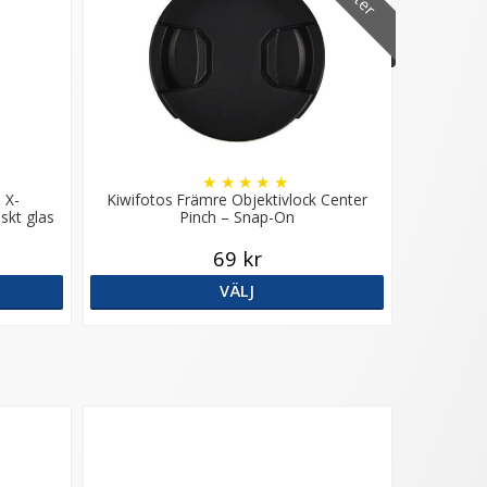
★
★
★
★
★
 X-
Kiwifotos Främre Objektivlock Center
skt glas
Pinch – Snap-On
69 kr
VÄLJ