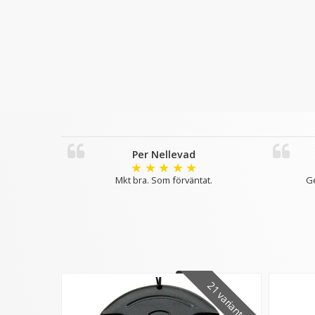
Per Nellevad
★
★
★
★
★
Mkt bra. Som förväntat.
Ge
21 varianter