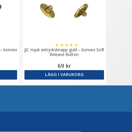
★
★
★
★
★
 – konvex
JJC mjuk avtrycksknapp guld – konvex Soft
Release Button
69 kr
LÄGG I VARUKORG