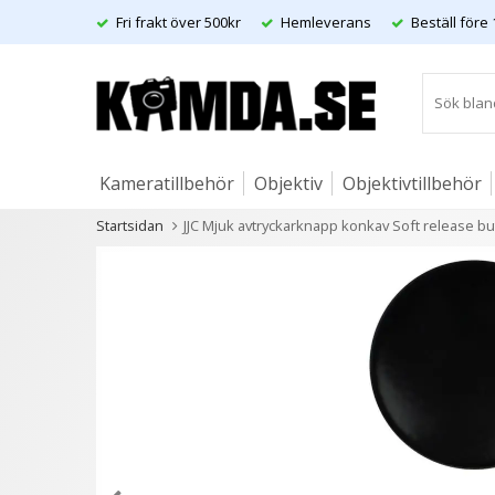
Fri frakt över 500kr
Hemleverans
Beställ före 
Kameratillbehör
Objektiv
Objektivtillbehör
Startsidan
JJC Mjuk avtryckarknapp konkav Soft release but
Artiklar
Andra kunder köpte även