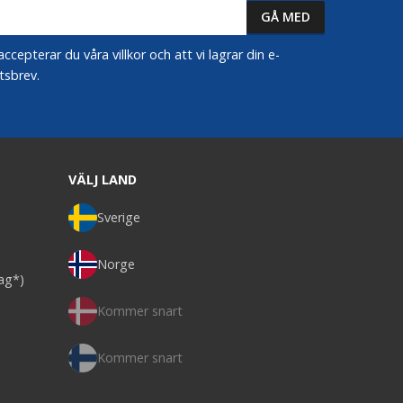
epterar du våra villkor och att vi lagrar din e-
tsbrev.
VÄLJ LAND
Sverige
Norge
dag*)
Kommer snart
Kommer snart