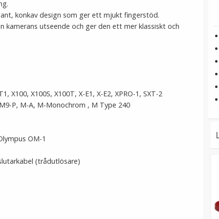
ng.
gant, konkav design som ger ett mjukt fingerstöd.
en kamerans utseende och ger den ett mer klassiskt och
-T1, X100, X100S, X100T, X-E1, X-E2, XPRO-1, SXT-2
, M9-P, M-A, M-Monochrom , M Type 240
, Olympus OM-1
utarkabel (trådutlösare)