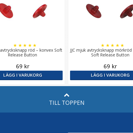
★
★
★
★
★
★
★
★
★
★
 avtrycksknapp röd – konvex Soft
JJC mjuk avtrycksknapp mörkröd
Release Button
Soft Release Button
69 kr
69 kr
LÄGG I VARUKORG
LÄGG I VARUKORG
TILL TOPPEN