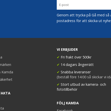
Genom att trycka på Gå med så acc
postadress för att skicka ut nyhe
VI ERBJUDER
a
✔
Fri frakt över 500kr
umärken
✔
14 dagars ångerrätt
a Kamda
✔
Snabba leveranser
(beställ före 14:00 så skickar vi i
äkerhet
✔
Stort utbud av kamera- och
fototillbehör
FAKTA
FÖLJ KAMDA
sta
Facebook