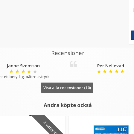
Recensioner
Janne Svensson
Per Nellevad
★
★
★
★
★
★
★
★
★
★
r ett betydligt bättre avtryck.
Visa alla recensioner (10)
Andra köpte också
2 varianter