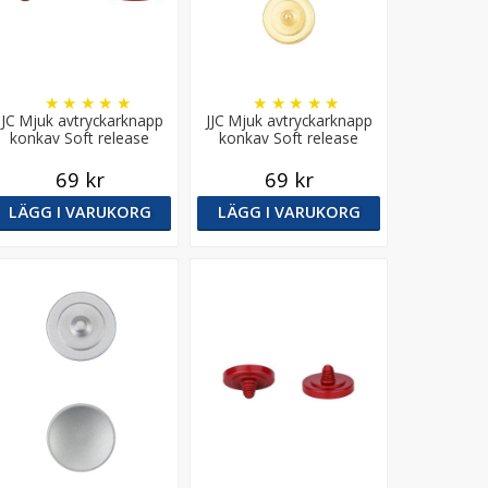
★
★
★
★
★
★
★
★
★
★
JJC Mjuk avtryckarknapp
JJC Mjuk avtryckarknapp
konkav Soft release
konkav Soft release
button - Röd
button - Guld
69 kr
69 kr
LÄGG I VARUKORG
LÄGG I VARUKORG