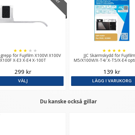
★
★
★
★
★
★
★
★
★
★
grepp för Fujifilm X100VI X100V
JJC Skärmskydd för Fujifilm
X100F X-E3 X-E4 X-100T
M5/X100VI/X-T4/ X-T5/X-E4 opti
9H
299 kr
139 kr
VÄLJ
LÄGG I VARUKORG
Du kanske också gillar