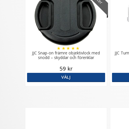
★
★
★
★
★
JJC Snap-on främre objektivlock med
JJC Tum
snodd – skyddar och förenklar
59 kr
VÄLJ