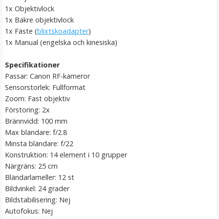
1x Objektivlock
1x Bakre objektivlock
1x Fäste (
blixtskoadapter
)
1x Manual (engelska och kinesiska)
Specifikationer
Passar: Canon RF-kameror
Sensorstorlek: Fullformat
Skärmskydd & linsskydd för DJI Osmo Action av
Zoom: Fast objektiv
härdat glas 9H
Förstoring: 2x
Brännvidd: 100 mm
Max bländare: f/2.8
★
★
★
★
★
Minsta bländare: f/22
Konstruktion: 14 element i 10 grupper
69 kr
Närgräns: 25 cm
Bländarlameller: 12 st
LÄGG I VARUKORG
Bildvinkel: 24 grader
Bildstabilisering: Nej
Autofokus: Nej