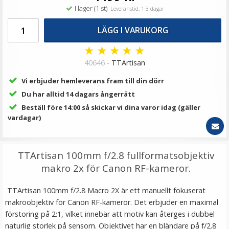
149 kr
I lager (1 st)
Leveranstid: 1-3 dagar
LÄGG I VARUKORG
LÄGG I VARUKORG
★
★
★
★
★
40646 -
TTArtisan
Vi erbjuder hemleverans fram till din dörr
Du har alltid 14 dagars ångerrätt
Beställ före 14:00 så skickar vi dina varor idag (gäller
vardagar)
Justerbar mikrofonhållare klämma med ministativ
TTArtisan 100mm f/2.8 fullformatsobjektiv
makro 2x för Canon RF-kameror.
TTArtisan 100mm f/2.8 Macro 2X är ett manuellt fokuserat
★
★
★
★
★
makroobjektiv för Canon RF-kameror. Det erbjuder en maximal
förstoring på 2:1, vilket innebär att motiv kan återges i dubbel
89 kr
naturlig storlek på sensorn. Objektivet har en bländare på f/2.8