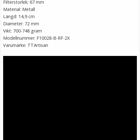
Filterstorlek: 67 mm
Material: Metall
Längd: 14,9 cm
Diameter: 72 mm
Vikt: 700-748 gram
Modellnummer: F10028-B-RF-2X
Varumärke: TTArtisan
JJC Ögonmussla för Fujifilm X-100F
★
★
★
★
★
149 kr
LÄGG I VARUKORG