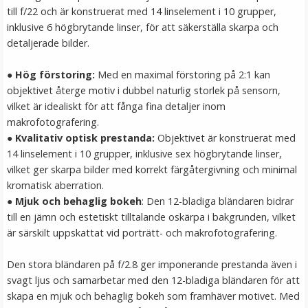
till f/22 och är konstruerat med 14 linselement i 10 grupper,
LÄGG I VARUKORG
inklusive 6 högbrytande linser, för att säkerställa skarpa och
detaljerade bilder.
● Hög förstoring:
Med en maximal förstoring på 2:1 kan
objektivet återge motiv i dubbel naturlig storlek på sensorn,
vilket är idealiskt för att fånga fina detaljer inom
makrofotografering.
●
Kvalitativ optisk prestanda:
Objektivet är konstruerat med
14 linselement i 10 grupper, inklusive sex högbrytande linser,
vilket ger skarpa bilder med korrekt färgåtergivning och minimal
JJC Ögonmussla för Fujifilm X-100V
kromatisk aberration.
●
Mjuk och behaglig bokeh
: Den 12-bladiga bländaren bidrar
till en jämn och estetiskt tilltalande oskärpa i bakgrunden, vilket
är särskilt uppskattat vid porträtt- och makrofotografering.
★
★
★
★
★
Den stora bländaren på f/2.8 ger imponerande prestanda även i
149 kr
svagt ljus och samarbetar med den 12-bladiga bländaren för att
skapa en mjuk och behaglig bokeh som framhäver motivet. Med
LÄGG I VARUKORG