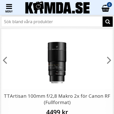
0
MENY
☓
JJC rengöringskit 4-i-1 för kamera och objektiv
TTArtisan 100mm f/2,8 Makro 2x för Canon RF
(Fullformat)
4499 kr