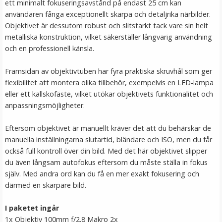
ett minimalt fokuseringsavstånd på endast 25 cm kan
användaren fånga exceptionellt skarpa och detaljrika närbilder.
Objektivet är dessutom robust och slitstarkt tack vare sin helt
metalliska konstruktion, vilket säkerställer långvarig användning
och en professionell känsla.
Framsidan av objektivtuben har fyra praktiska skruvhål som ger
flexibilitet att montera olika tillbehör, exempelvis en LED-lampa
eller ett kallskofäste, vilket utökar objektivets funktionalitet och
anpassningsmöjligheter.
TTArtisan Mini Magnetisk RGB LED-belysning –
Retroinspirerad som en Filmrulle
Eftersom objektivet är manuellt kräver det att du behärskar de
manuella inställningarna slutartid, bländare och ISO, men du får
också full kontroll över din bild. Med det här objektivet slipper
★
★
★
★
★
du även långsam autofokus eftersom du måste ställa in fokus
själv. Med andra ord kan du få en mer exakt fokusering och
199 kr
därmed en skarpare bild.
LÄGG I VARUKORG
I paketet ingår
1x Objektiv 100mm f/2.8 Makro 2x