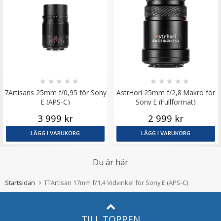
★
★
★
★
★
★
★
★
★
★
7Artisans 25mm f/0,95 för Sony
AstrHori 25mm f/2,8 Makro för
E (APS-C)
Sony E (Fullformat)
3 999 kr
2 999 kr
LÄGG I VARUKORG
LÄGG I VARUKORG
Du är här
Startsidan
TTArtisan 17mm f/1,4 Vidvinkel för Sony E (APS-C)
TILL TOPPEN