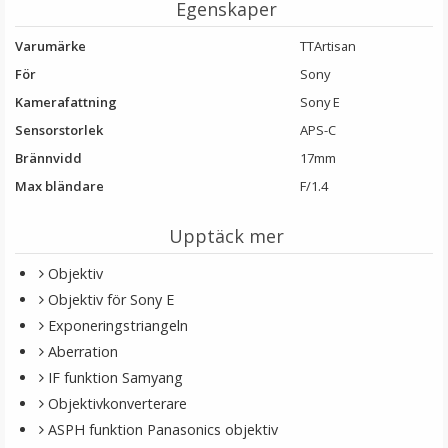
Egenskaper
Varumärke
TTArtisan
För
Sony
Kamerafattning
Sony E
Sensorstorlek
APS-C
Brännvidd
17mm
Step Up Ring 43-58mm - Gör filtergängan större
Max bländare
F/1.4
Upptäck mer
★
★
★
★
★
Objektiv
69 kr
Objektiv för Sony E
Exponeringstriangeln
LÄGG I VARUKORG
Aberration
IF funktion Samyang
Objektivkonverterare
ASPH funktion Panasonics objektiv