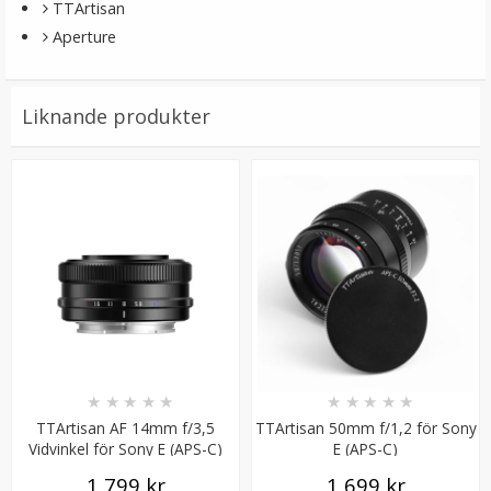
TTArtisan
Aperture
Liknande produkter
★
★
★
★
★
★
★
★
★
★
TTArtisan AF 14mm f/3,5
TTArtisan 50mm f/1,2 för Sony
Vidvinkel för Sony E (APS-C)
E (APS-C)
1 799 kr
1 699 kr