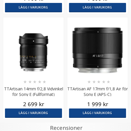
LÄGG I VARUKORG
LÄGG I VARUKORG
★
★
★
★
★
★
★
★
★
★
TTArtisan 14mm f/2,8 Vidvinkel
TTArtisan AF 17mm f/1,8 Air för
för Sony E (Fullformat)
Sony E (APS-C)
2 699 kr
1 999 kr
LÄGG I VARUKORG
LÄGG I VARUKORG
Recensioner