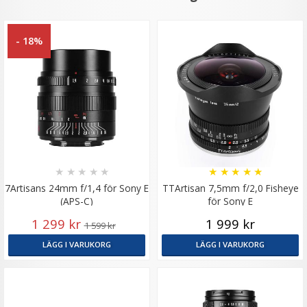
- 18%
★
★
★
★
★
★
★
★
★
★
7Artisans 24mm f/1,4 för Sony E
TTArtisan 7,5mm f/2,0 Fisheye
(APS-C)
för Sony E
1 299 kr
1 999 kr
1 599 kr
LÄGG I VARUKORG
LÄGG I VARUKORG