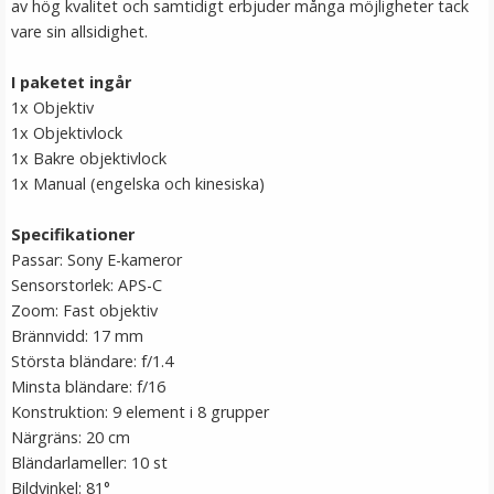
av hög kvalitet och samtidigt erbjuder många möjligheter tack
vare sin allsidighet.
I paketet ingår
1x Objektiv
1x Objektivlock
1x Bakre objektivlock
1x Manual (engelska och kinesiska)
Specifikationer
Step Up Ring 37-49mm - Gör filtergängan större
Passar: Sony E-kameror
Sensorstorlek: APS-C
Zoom: Fast objektiv
Brännvidd: 17 mm
★
★
★
★
★
Största bländare: f/1.4
Minsta bländare: f/16
69 kr
Konstruktion: 9 element i 8 grupper
Närgräns: 20 cm
LÄGG I VARUKORG
Bländarlameller: 10 st
Bildvinkel: 81°