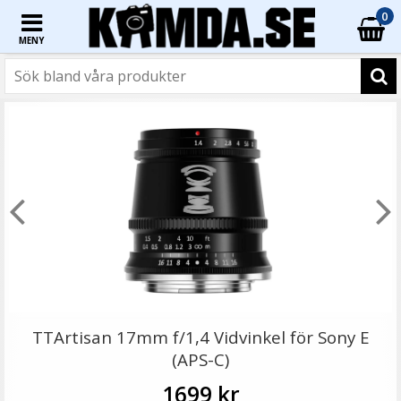
0
MENY
☓
JJC Motljusskydd Vidvinkel - Silikon 55mm
TTArtisan 17mm f/1,4 Vidvinkel för Sony E
(APS-C)
1699 kr