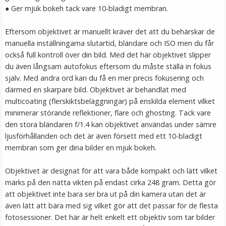
● Ger mjuk bokeh tack vare 10-bladigt membran.
LÄGG I VARUKORG
Eftersom objektivet är manuellt kräver det att du behärskar de
manuella inställningarna slutartid, bländare och ISO men du får
också full kontroll över din bild. Med det här objektivet slipper
du även långsam autofokus eftersom du måste ställa in fokus
själv. Med andra ord kan du få en mer precis fokusering och
därmed en skarpare bild. Objektivet är behandlat med
multicoating (flerskiktsbeläggningar) på enskilda element vilket
minimerar störande reflektioner, flare och ghosting. Tack vare
den stora bländaren f/1.4 kan objektivet användas under sämre
JJC Mjuk avtryckarknapp konkav Soft release button -
ljusförhållanden och det är även försett med ett 10-bladigt
Silver
membran som ger dina bilder en mjuk bokeh.
Objektivet är designat för att vara både kompakt och lätt vilket
★
★
★
★
★
märks på den nätta vikten på endast cirka 248 gram. Detta gör
att objektivet inte bara ser bra ut på din kamera utan det är
69 kr
även lätt att bära med sig vilket gör att det passar för de flesta
fotosessioner. Det här är helt enkelt ett objektiv som tar bilder
LÄGG I VARUKORG