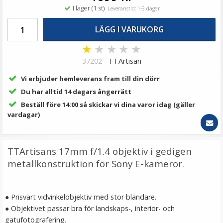
89 kr
I lager (1 st)
Leveranstid: 1-3 dagar
LÄGG I VARUKORG
LÄGG I VARUKORG
★
★
★
★
★
37202 -
TTArtisan
Vi erbjuder hemleverans fram till din dörr
Du har alltid 14 dagars ångerrätt
Beställ före 14:00 så skickar vi dina varor idag (gäller
vardagar)
JJC Mjuk avtryckarknapp konkav Soft release button -
TTArtisans 17mm f/1.4 objektiv i gedigen
Guld
metallkonstruktion för Sony E-kameror.
★
★
★
★
★
● Prisvärt vidvinkelobjektiv med stor bländare.
● Objektivet passar bra för landskaps-, interiör- och
69 kr
gatufotografering.