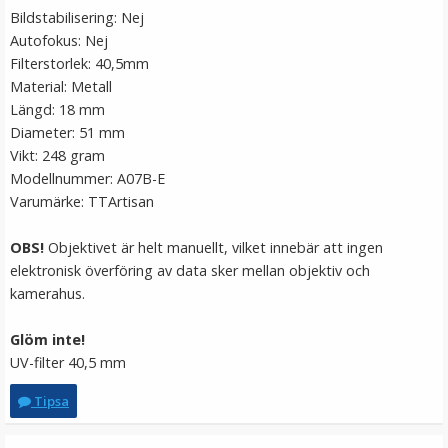
Bildstabilisering: Nej
Autofokus: Nej
Filterstorlek: 40,5mm
Material: Metall
Längd: 18 mm
Diameter: 51 mm
Vikt: 248 gram
Modellnummer: A07B-E
JJC Mjuk avtryckarknapp konkav Soft release button -
Varumärke: TTArtisan
Röd
OBS!
Objektivet är helt manuellt, vilket innebär att ingen
elektronisk överföring av data sker mellan objektiv och
★
★
★
★
★
kamerahus.
69 kr
Glöm inte!
UV-filter 40,5 mm
LÄGG I VARUKORG
Tipsa