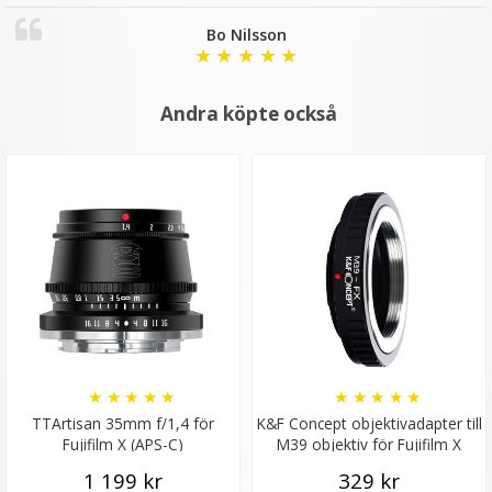
Bo Nilsson
★
★
★
★
★
Andra köpte också
★
★
★
★
★
★
★
★
★
★
TTArtisan 35mm f/1,4 för
K&F Concept objektivadapter till
Fujifilm X (APS-C)
M39 objektiv för Fujifilm X
kamerahus
1 199 kr
329 kr