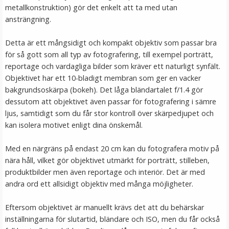
metallkonstruktion) gör det enkelt att ta med utan
LÄGG I VARUKORG
ansträngning.
Detta är ett mångsidigt och kompakt objektiv som passar bra
för så gott som all typ av fotografering, till exempel porträtt,
reportage och vardagliga bilder som kräver ett naturligt synfält.
Objektivet har ett 10-bladigt membran som ger en vacker
bakgrundsoskärpa (bokeh). Det låga bländartalet f/1.4 gör
dessutom att objektivet även passar för fotografering i sämre
ljus, samtidigt som du får stor kontroll över skärpedjupet och
kan isolera motivet enligt dina önskemål.
JJC Mjuk avtryckarknapp konkav Soft release button -
Röd
Med en närgräns på endast 20 cm kan du fotografera motiv på
nära håll, vilket gör objektivet utmärkt för porträtt, stilleben,
produktbilder men även reportage och interiör. Det är med
★
★
★
★
★
andra ord ett allsidigt objektiv med många möjligheter.
69 kr
Eftersom objektivet är manuellt krävs det att du behärskar
inställningarna för slutartid, bländare och ISO, men du får också
LÄGG I VARUKORG