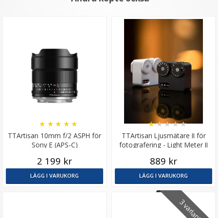
★
★
★
★
★
★
★
★
★
★
TTArtisan 10mm f/2 ASPH för
TTArtisan Ljusmätare II för
Sony E (APS-C)
fotografering - Light Meter II
svart
2 199 kr
889 kr
LÄGG I VARUKORG
LÄGG I VARUKORG
3 varianter