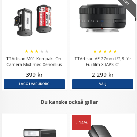
★
★
★
★
★
★
★
★
★
★
TTArtisan M01 Kompakt On-
TTArtisan AF 27mm f/2,8 för
Camera Blixt med Xenonljus
Fujifilm X (APS-C)
399 kr
2 299 kr
LÄGG I VARUKORG
VÄLJ
Du kanske också gillar
- 14%