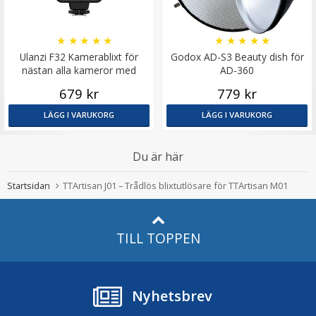
★
★
★
★
★
★
★
★
★
★
Ulanzi F32 Kamerablixt för
Godox AD-S3 Beauty dish för
nästan alla kameror med
AD-360
blixtsko
679 kr
779 kr
LÄGG I VARUKORG
LÄGG I VARUKORG
Du är här
Startsidan
TTArtisan J01 – Trådlös blixtutlösare för TTArtisan M01
TILL TOPPEN
Nyhetsbrev