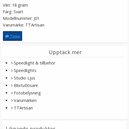
Vikt: 18 gram
Färg: Svart
Modellnummer: J01
Varumärke: TTArtisan
Tipsa
Upptäck mer
JJC Batteri & minneskortask 3xXQD olika
Speedlight & tillbehör
batterimodeller
Speedlights
Studio Ljus
★
★
★
★
★
Blixtutlösare
Fotobelysning
149 kr
Varumärken
TTArtisan
LÄGG I VARUKORG
Liknande produkter