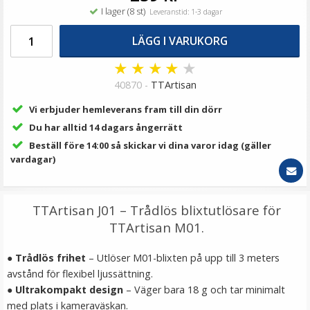
149 kr
I lager (8 st)
Leveranstid: 1-3 dagar
LÄGG I VARUKORG
LÄGG I VARUKORG
★
★
★
★
★
40870 -
TTArtisan
Vi erbjuder hemleverans fram till din dörr
Du har alltid 14 dagars ångerrätt
Beställ före 14:00 så skickar vi dina varor idag (gäller
vardagar)
Ulanzi Mobilhållare vridbar för stativ & blixtsko
TTArtisan J01 – Trådlös blixtutlösare för
TTArtisan M01.
●
Trådlös frihet
– Utlöser M01-blixten på upp till 3 meters
avstånd för flexibel ljussättning.
●
Ultrakompakt design
– Väger bara 18 g och tar minimalt
149 kr
med plats i kameraväskan.