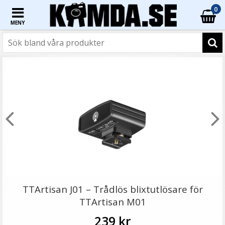
0
MENY
☓
TTArtisan Mini Magnetisk LED-belysning –
Retroinspirerad i form som en Filmrulle
TTArtisan J01 – Trådlös blixtutlösare för
TTArtisan M01
239 kr