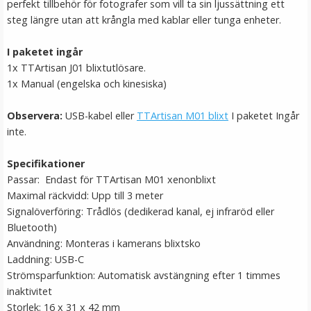
perfekt tillbehör för fotografer som vill ta sin ljussättning ett
steg längre utan att krångla med kablar eller tunga enheter.
I paketet ingår
1x TTArtisan J01 blixtutlösare.
1x Manual (engelska och kinesiska)
Observera:
USB-kabel eller
TTArtisan M01 blixt
I paketet Ingår
inte.
TTArtisan Mini Magnetisk RGB LED-belysning –
Specifikationer
Retroinspirerad som en Filmrulle
Passar: Endast för TTArtisan M01 xenonblixt
Maximal räckvidd: Upp till 3 meter
Signalöverföring: Trådlös (dedikerad kanal, ej infraröd eller
★
★
★
★
★
Bluetooth)
Användning: Monteras i kamerans blixtsko
199 kr
Laddning: USB-C
Strömsparfunktion: Automatisk avstängning efter 1 timmes
LÄGG I VARUKORG
inaktivitet
Storlek: 16 x 31 x 42 mm