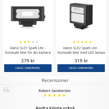
★
★
★
★
★
★
★
★
★
★
Ulanzi SL01 Spark Lite -
Ulanzi SL02 Spark Lite -
Kompakt blixt för din kamera
Kompakt blixt med LED-lampa
279 kr
319 kr
LÄGG I VARUKORG
LÄGG I VARUKORG
Recensioner
Robert Sandström
★
★
★
★
★
Andra köpte också