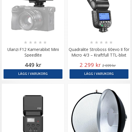
★
★
★
★
★
★
★
★
★
★
Ulanzi F12 Kamerablixt Mini
Quadralite Stroboss 60evo II för
Speedlite
Micro 4/3 – Kraftfull TTL-blixt
449 kr
2 299 kr
2 699 kr
LÄGG I VARUKORG
LÄGG I VARUKORG