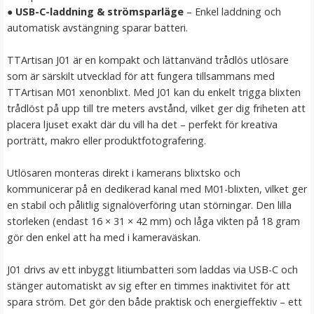
●
USB-C-laddning & strömsparläge
– Enkel laddning och
LÄGG I VARUKORG
automatisk avstängning sparar batteri.
TTArtisan J01 är en kompakt och lättanvänd trådlös utlösare
som är särskilt utvecklad för att fungera tillsammans med
TTArtisan M01 xenonblixt. Med J01 kan du enkelt trigga blixten
trådlöst på upp till tre meters avstånd, vilket ger dig friheten att
placera ljuset exakt där du vill ha det – perfekt för kreativa
porträtt, makro eller produktfotografering.
Utlösaren monteras direkt i kamerans blixtsko och
Ulanzi CK01 – Snabbkoppling och platta till
kommunicerar på en dedikerad kanal med M01-blixten, vilket ger
kamerafäste
en stabil och pålitlig signalöverföring utan störningar. Den lilla
storleken (endast 16 × 31 × 42 mm) och låga vikten på 18 gram
gör den enkel att ha med i kameraväskan.
J01 drivs av ett inbyggt litiumbatteri som laddas via USB-C och
99 kr
stänger automatiskt av sig efter en timmes inaktivitet för att
spara ström. Det gör den både praktisk och energieffektiv – ett
LÄGG I VARUKORG