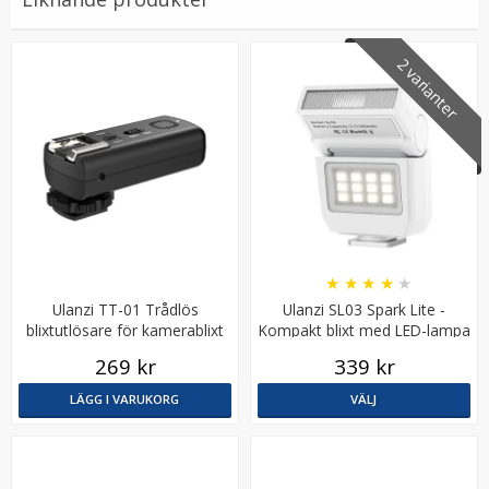
2 varianter
7Artisans fokuseringsring för objektiv
★
★
★
★
★
★
★
★
★
★
Ulanzi TT-01 Trådlös
Ulanzi SL03 Spark Lite -
99 kr
blixtutlösare för kamerablixt
Kompakt blixt med LED-lampa
F32
269 kr
339 kr
LÄGG I VARUKORG
LÄGG I VARUKORG
VÄLJ