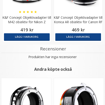
★
★
★
★
★
K&F Concept Objektivadapter till
K&F Concept Objektivadapter till
M42 objektiv för Nikon Z
Konica AR objektiv för Canon RF
kamerahus
kamerahus
419 kr
469 kr
LÄGG I VARUKORG
LÄGG I VARUKORG
Recensioner
Produkten har inga recensioner
Andra köpte också