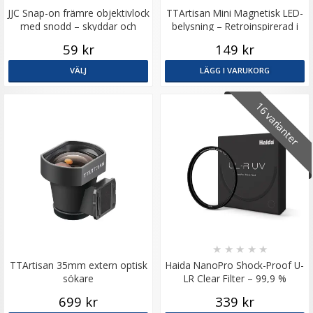
JJC Snap-on främre objektivlock
TTArtisan Mini Magnetisk LED-
med snodd – skyddar och
belysning – Retroinspirerad i
förenklar
form som en Filmrulle
59 kr
149 kr
VÄLJ
LÄGG I VARUKORG
16 varianter
★
★
★
★
★
TTArtisan 35mm extern optisk
Haida NanoPro Shock-Proof U-
sökare
LR Clear Filter – 99,9 %
ljusöverföring
699 kr
339 kr