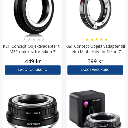
★
★
★
★
★
★
★
★
★
★
K&F Concept Objektivadapter till
K&F Concept Objektivadapter till
JJC Deluxe avtryckarknapp - Svart & Brun
M39-objektiv för Nikon Z
Leica M objektiv för Nikon Z
kamerahus
kamerahus
449 kr
399 kr
LÄGG I VARUKORG
LÄGG I VARUKORG
★
★
★
★
★
99 kr
LÄGG I VARUKORG