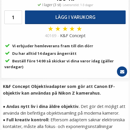
69 kr
I lager (3 st)
Leveranstid: 1-3 dagar
LÄGG I VARUKORG
LÄGG I VARUKORG
★
★
★
★
★
40169 -
K&F Concept
Vi erbjuder hemleverans fram till din dörr
Du har alltid 14 dagars ångerrätt
Beställ före 14:00 så skickar vi dina varor idag (gäller
vardagar)
Step Up Ring 49-67mm - Gör filtergängan större
K&F Concept Objektivadapter som gör att Canon EF-
objektiv kan användas på Nikon Z kamerahus.
● Andas nytt liv i dina äldre objektiv.
Det gör det möjligt att
använda din befintliga objektivsamling på moderna kameror.
● Full kreativ kontroll:
Eftersom adaptern saknar elektroniska
69 kr
kontakter, måste alla fokus- och exponeringsinställningar