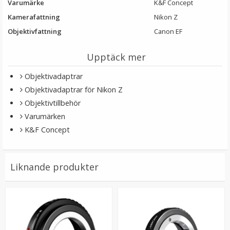
Varumärke
K&F Concept
Kamerafattning
Nikon Z
Objektivfattning
Canon EF
Upptäck mer
Objektivadaptrar
Objektivadaptrar för Nikon Z
JJC Objektivlock vridbart för Canon PowerShot V10
Objektivtillbehör
Varumärken
K&F Concept
★
★
★
★
★
Liknande produkter
149 kr
LÄGG I VARUKORG