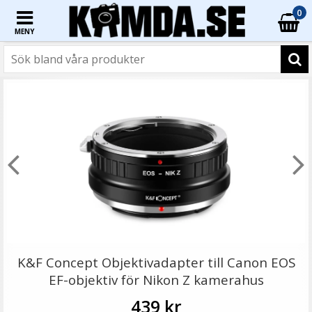
0
MENY
☓
Step Up Ring 55-67mm - Gör filtergängan större
K&F Concept Objektivadapter till Canon EOS
EF-objektiv för Nikon Z kamerahus
439 kr