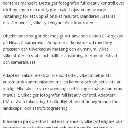
hanteras manuellt. Detta ger fotografen full kreativ kontroll över
LÄGG I VARUKORG
bildtagningen och möjliggör exakt finjustering av varje
inställning för att uppnå önskat resultat. Bländaren justeras
också manuellt, vilket ytterligare ökar kontrollen​.
Objektivadapter gör det möjligt att använda Canon EF-objektiv
på Nikon Z-kamerahus. Adaptern är konstruerad med hög
precision och tillverkad av mässing och aluminium, vilket
säkerställer en stabil och hållbar anslutning mellan objektivet
och kamerahuset​.
JJC Deluxe avtryckarknapp - Röd & Svart
Adaptern saknar elektroniska kontakter, vilket innebär att
automatisk kommunikation mellan kamera och objektiv inte är
möjlig. Alla fokus- och exponeringsinställningar måste hanteras
manuellt, vilket ger fotografen full kreativ kontroll. Adaptern
★
★
★
★
★
tillåter även fokusering till oändlighet, vilket är avgörande för
landskaps- och astrofotografering.
99 kr
Bländaren på objektivet justeras manuellt, vilket ytterligare ökar
LÄGG I VARUKORG
kontrollen över bildtagningen och möjliggör finjustering av