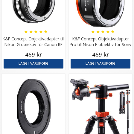
★
★
★
★
★
★
★
★
★
★
K&F Concept Objektivadapter till
K&F Concept Objektivadapter
Nikon G objektiv för Canon RF
Pro till Nikon F objektiv för Sony
kamerahus
E kamerahus
469 kr
469 kr
LÄGG I VARUKORG
LÄGG I VARUKORG