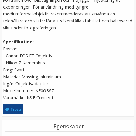
exponeringen​. För användning med tyngre
mediumformatobjektiv rekommenderas att använda en
telehållare och stativ för att säkerställa stabilitet och balanserad
vikt under fotograferingen​.
Specifikation:
Passar:
- Canon EOS EF-Objektiv
- Nikon Z Kamerahus
Färg: Svart
JJC Objektivlockshållare för Fujifilm
Material: Mässing, aluminium
Ingår: Objektivadapter
Modellnummer: KF06.367
★
★
★
★
★
Varumärke: K&F Concept
79 kr
Tipsa
LÄGG I VARUKORG
Egenskaper