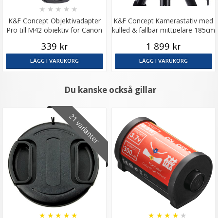
★
★
★
★
★
K&F Concept Objektivadapter
K&F Concept Kamerastativ med
Pro till M42 objektiv för Canon
kulled & fällbar mittpelare 185cm
EOS kamerahus
339 kr
1 899 kr
LÄGG I VARUKORG
LÄGG I VARUKORG
Du kanske också gillar
21 varianter
★
★
★
★
★
★
★
★
★
★