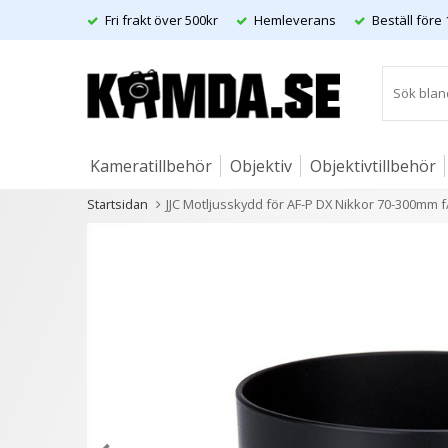
Fri frakt över 500kr
Hemleverans
Beställ före 
Kameratillbehör
Objektiv
Objektivtillbehör
Startsidan
JJC Motljusskydd för AF-P DX Nikkor 70-300mm f
Artiklar
Andra kunder köpte även