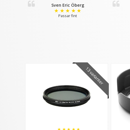
Sven Eric Öberg
★
★
★
★
★
Passar fint
13 varianter
★
★
★
★
★