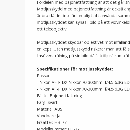
Fördelen med bajonettfattning är att det går s
Motljusskydd med bajonettfattning är också anpas
är bra då det inte är lämpligt att använda samma
motljusskyddet kan synas i bild på ett vidvinkelob
ett teleobjektiv.
Motljusskyddet skyddar objektivet mot infalland
en keps. Utan motljusskydd riskerar man att få s
linsöverstrålning på sin bild då "ströljus" kan träf
Specifikationer för motljusskyddet:
Passar:
- Nikon AF-P DX Nikkor 70-300mm f/4.5-6.3G ED
- Nikon AF-P DX Nikkor 70-300mm f/4.5-6.3G ED
Fäste: Bajonettfattning
Färg: Svart
Material: ABS
Vändbart: Ja
Ersätter: HB-77
Modellnummer: LH-77