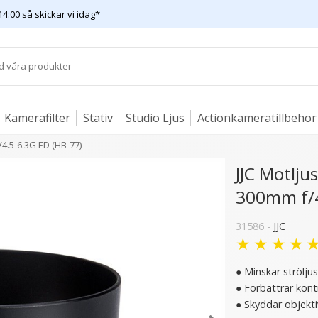
14:00 så skickar vi idag*
Kamerafilter
Stativ
Studio Ljus
Actionkameratillbehör
/4.5-6.3G ED (HB-77)
JJC Motlju
300mm f/4
31586 -
JJC
★
★
★
★
● Minskar strölju
● Förbättrar kont
● Skyddar objekti