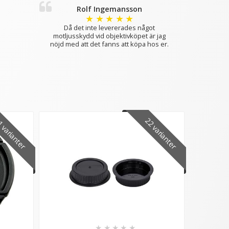
Rolf Ingemansson
★
★
★
★
★
Då det inte levererades något
motljusskydd vid objektivköpet är jag
nöjd med att det fanns att köpa hos er.
 varianter
22 varianter
★
★
★
★
★