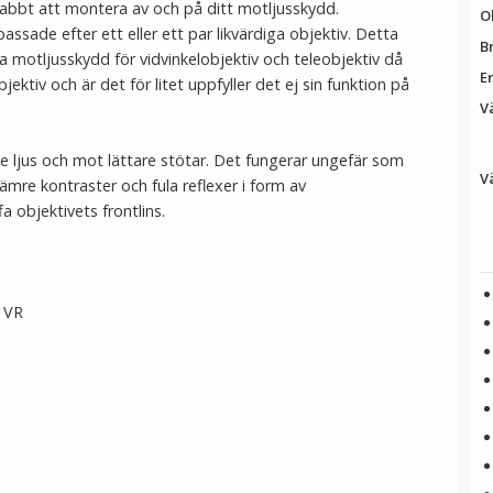
nabbt att montera av och på ditt motljusskydd.
O
sade efter ett eller ett par likvärdiga objektiv. Detta
B
 motljusskydd för vidvinkelobjektiv och teleobjektiv då
E
jektiv och är det för litet uppfyller det ej sin funktion på
Vä
e ljus och mot lättare stötar. Det fungerar ungefär som
Vä
ämre kontraster och fula reflexer i form av
fa objektivets frontlins.
 VR