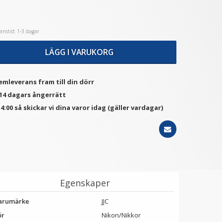
nstid: 1-3 dagar
★
★
★
★
★
★
★
★
★
★
JJC Motljusskydd för
JJC Ultra-thin F-MCUV Filter
lympus M. Zuiko Digital
- Skydd för ditt objektiv
LÄGG I VARUKORG
ED 12-40mm f/2.8 PRO
(LH-66)
199 kr
149 kr
emleverans fram till din dörr
LÄGG I VARUKORG
VÄLJ
 14 dagars ångerrätt
4:00 så skickar vi dina varor idag (gäller vardagar)
Egenskaper
arumärke
JJC
ör
Nikon/Nikkor