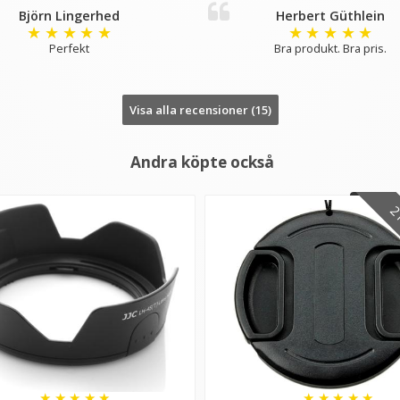
Björn Lingerhed
Herbert Güthlein
★
★
★
★
★
★
★
★
★
★
Perfekt
Bra produkt. Bra pris.
Visa alla recensioner (15)
Andra köpte också
21
★
★
★
★
★
★
★
★
★
★