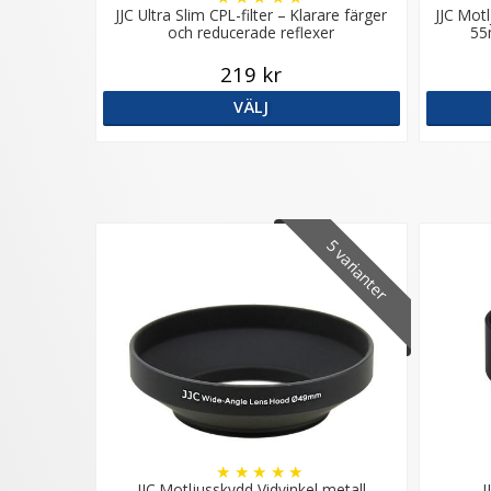
JJC Ultra Slim CPL-filter – Klarare färger
JJC Mot
och reducerade reflexer
55
219 kr
VÄLJ
5 varianter
★
★
★
★
★
JJC Motljusskydd Vidvinkel metall
J