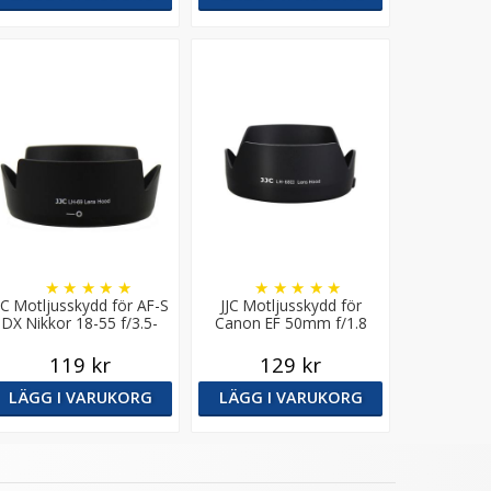
★
★
★
★
★
★
★
★
★
★
JC Motljusskydd för AF-S
JJC Motljusskydd för
DX Nikkor 18-55 f/3.5-
Canon EF 50mm f/1.8
5.6G VR II (HB-69)
STM motsvarar ES-68
(Tulpan)
119 kr
129 kr
LÄGG I VARUKORG
LÄGG I VARUKORG