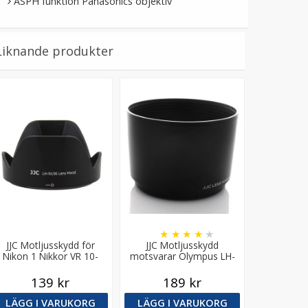
ASPH funktion Panasonics objektiv
Liknande produkter
★
★
★
★
★
JJC Motljusskydd för
JJC Motljusskydd
Nikon 1 Nikkor VR 10-
motsvarar Olympus LH-
00mm F/4-5.8 (HB-N106)
61E
139 kr
189 kr
LÄGG I VARUKORG
LÄGG I VARUKORG