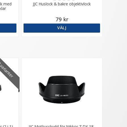
ock med
JJC Huslock & bakre objektivlock
klar
79 kr
VÄLJ
varianter
 (2 i 1)
JJC Motljusskydd för Nikkor Z DX 18-