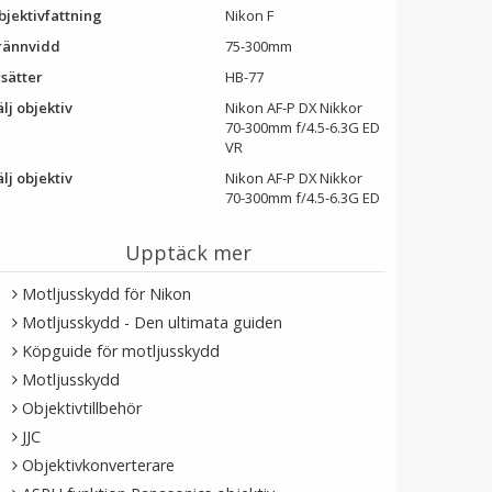
bjektivfattning
Nikon F
rännvidd
75-300mm
rsätter
HB-77
lj objektiv
Nikon AF-P DX Nikkor
70-300mm f/4.5-6.3G ED
VR
lj objektiv
Nikon AF-P DX Nikkor
70-300mm f/4.5-6.3G ED
Upptäck mer
Motljusskydd för Nikon
Motljusskydd - Den ultimata guiden
Köpguide för motljusskydd
Motljusskydd
Objektivtillbehör
JJC
Objektivkonverterare