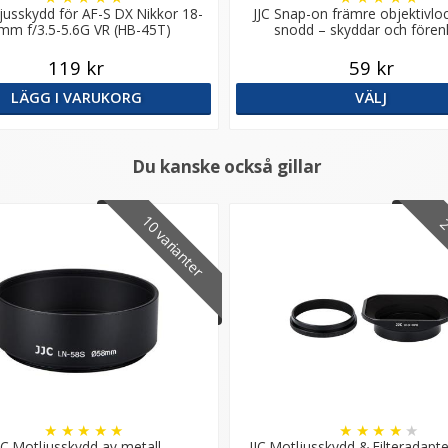
ljusskydd för AF-S DX Nikkor 18-
JJC Snap-on främre objektivl
mm f/3.5-5.6G VR (HB-45T)
snodd – skyddar och fören
119 kr
59 kr
LÄGG I VARUKORG
VÄLJ
Du kanske också gillar
10 varianter
2 
★
★
★
★
★
★
★
★
★
★
JC Motljusskydd av metall
JJC Motljusskydd & Filteradapter