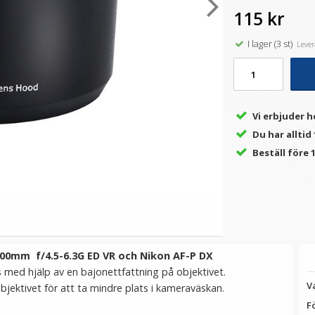
115 kr
I lager (3 st)
Levera
★
★
★
★
★
★
★
★
★
★
ör
JJC Motljusskydd för Nikkor
JJC Motljusskydd för Nikkor
Z DX 50-250mm f/4.5-6.3
Nikon AF-S 18-70mm
O
VR (HB-90)
f/3.5-4.5G ED-IF DX (HB-32)
149 kr
119 kr
Vi erbjuder h
LÄGG I VARUKORG
LÄGG I VARUKORG
Du har alltid
Beställ före 1
300mm f/4.5-6.3G ED VR och Nikon AF-P DX
ed hjälp av en bajonettfattning på objektivet.
V
jektivet för att ta mindre plats i kameraväskan.
F