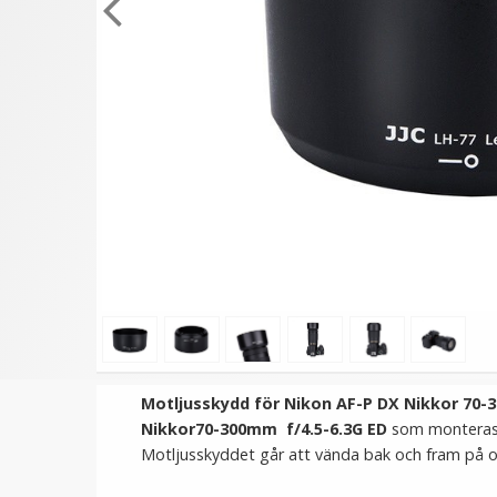
★
★
★
★
★
★
★
★
★
★
JJC Motljusskydd för Nikon
JJC rengöringskit 4-i-1 f
Nikkor 18-200mm f/3.5-
kamera och objektiv
5.6G IF-ED (HB-35)
119 kr
149 kr
LÄGG I VARUKORG
LÄGG I VARUKORG
Motljusskydd för Nikon AF-P DX Nikkor 70-
Nikkor70-300mm f/4.5-6.3G ED
som monteras m
Motljusskyddet går att vända bak och fram på ob