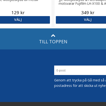
motsvarar Fujifilm LH-X100 & 
129 kr
349 kr
VÄLJ
VÄLJ
TILL TOPPEN
Genom att trycka på Gå med så acc
postadress för att skicka ut nyhe