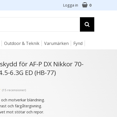
Logga in
0
Outdoor & Teknik
Varumärken
Fynd
☓
sskydd för AF-P DX Nikkor 70-
.5-6.3G ED (HB-77)
13 varianter
★
(15 recensioner)
s och motverkar bländning.
rast och färgåtergivning.
vet mot stötar och repor.