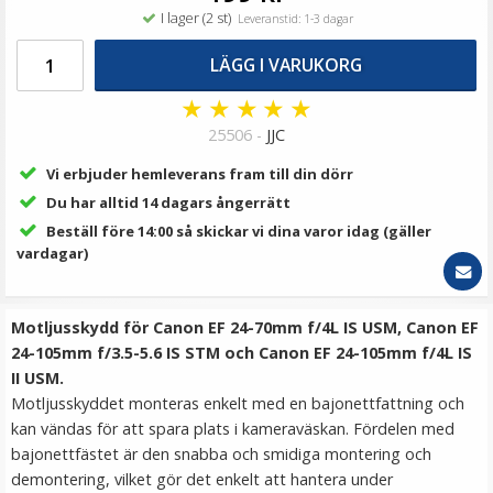
119 kr
I lager (2 st)
Leveranstid: 1-3 dagar
LÄGG I VARUKORG
LÄGG I VARUKORG
★
★
★
★
★
25506 -
JJC
Vi erbjuder hemleverans fram till din dörr
Du har alltid 14 dagars ångerrätt
Beställ före 14:00 så skickar vi dina varor idag (gäller
vardagar)
Step Up Ring 30-30.5mm - Gör filtergängan större
Motljusskydd för Canon EF 24-70mm f/4L IS USM, Canon EF
24-105mm f/3.5-5.6 IS STM och Canon EF 24-105mm f/4L IS
II USM.
Motljusskyddet monteras enkelt med en bajonettfattning och
★
★
★
★
★
kan vändas för att spara plats i kameraväskan. Fördelen med
bajonettfästet är den snabba och smidiga montering och
69 kr
demontering, vilket gör det enkelt att hantera under