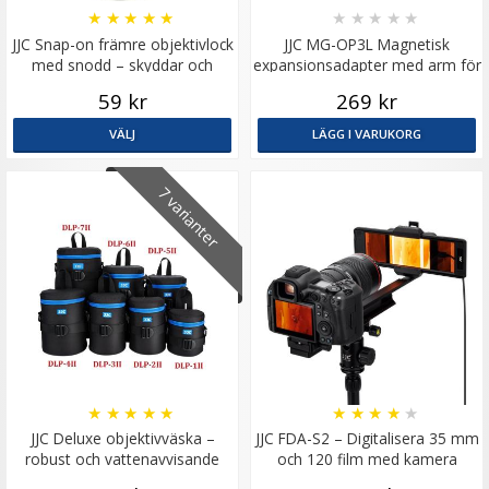
★
★
★
★
★
★
★
★
★
★
JJC Snap-on främre objektivlock
JJC MG-OP3L Magnetisk
med snodd – skyddar och
expansionsadapter med arm för
förenklar
DJI Osmo Pocket 3
59 kr
269 kr
VÄLJ
LÄGG I VARUKORG
7 varianter
★
★
★
★
★
★
★
★
★
★
JJC Deluxe objektivväska –
JJC FDA-S2 – Digitalisera 35 mm
robust och vattenavvisande
och 120 film med kamera