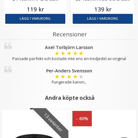
motsvarar EW-83H
motsvarar EW-78BII
119 kr
139 kr
LÄGG I VARUKORG
LÄGG I VARUKORG
Recensioner
Axel Torbjörn Larsson
★
★
★
★
★
Passade perfekt och kostade inte ens en tredjedel av original
Per-Anders Svensson
★
★
★
★
★
Fungerade kanon.,
Andra köpte också
13 varianter
- 60%