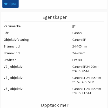
Tipsa
Egenskaper
Varumärke
JJC
För
Canon
Objektivfattning
Canon EF
Brännvidd
24-105mm
Brännvidd
24-70mm
JJC Motljusskydd för Sony DT 18-55mm & 18-70mm
Ersätter
EW-83L
(ALC-SH108)
Välj objektiv
Canon EF 24-70mm
f/4L IS USM
★
★
★
★
★
Välj objektiv
Canon EF 24-105mm
f/3.5-5.6 IS STM
149 kr
Välj objektiv
Canon EF 24-105mm
f/4L IS II USM
LÄGG I VARUKORG
Upptäck mer