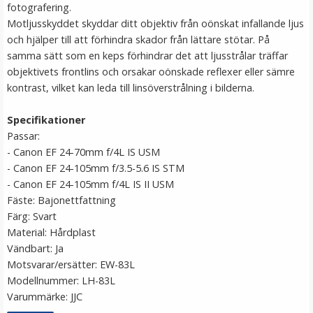
fotografering.
LÄGG I VARUKORG
Motljusskyddet skyddar ditt objektiv från oönskat infallande ljus
och hjälper till att förhindra skador från lättare stötar. På
samma sätt som en keps förhindrar det att ljusstrålar träffar
objektivets frontlins och orsakar oönskade reflexer eller sämre
kontrast, vilket kan leda till linsöverstrålning i bilderna.
Specifikationer
Passar:
- Canon EF 24-70mm f/4L IS USM
- Canon EF 24-105mm f/3.5-5.6 IS STM
JJC Motljusskydd för Canon EF 40mm f/2.8 STM
- Canon EF 24-105mm f/4L IS II USM
motsvarar ES-52
Fäste: Bajonettfattning
Färg: Svart
Material: Hårdplast
★
★
★
★
★
Vändbart: Ja
Motsvarar/ersätter: EW-83L
179 kr
Modellnummer: LH-83L
Varummärke: JJC
LÄGG I VARUKORG