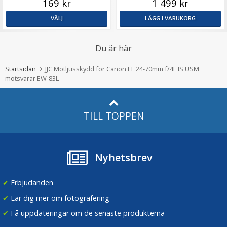
169 kr
1 499 kr
VÄLJ
LÄGG I VARUKORG
Du är här
Startsidan
JJC Motljusskydd för Canon EF 24-70mm f/4L IS USM
motsvarar EW-83L
TILL TOPPEN
Nyhetsbrev
✔
Erbjudanden
✔
Lär dig mer om fotografering
✔
Få uppdateringar om de senaste produkterna