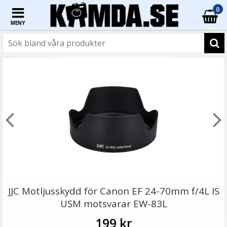
0
MENY
☓
JJC Motljusskydd motsvarar Canon EW-73B
JJC Motljusskydd för Canon EF 24-70mm f/4L IS
USM motsvarar EW-83L
199 kr