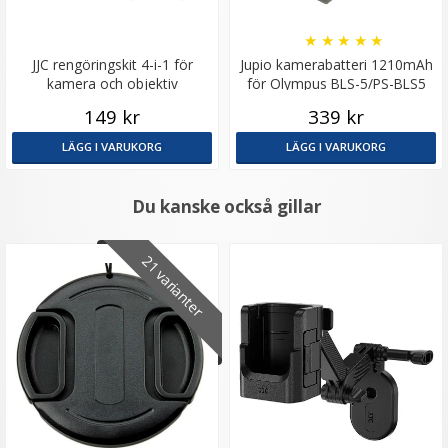
★
★
★
★
★
JJC rengöringskit 4-i-1 för
Jupio kamerabatteri 1210mAh
kamera och objektiv
för Olympus BLS-5/PS-BLS5
149 kr
339 kr
LÄGG I VARUKORG
LÄGG I VARUKORG
Du kanske också gillar
21 varianter