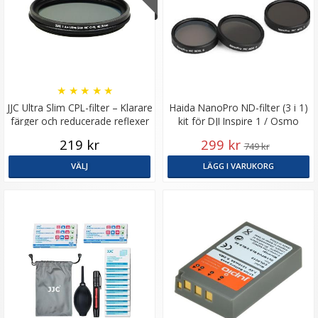
★
★
★
★
★
JJC Ultra Slim CPL-filter – Klarare
Haida NanoPro ND-filter (3 i 1)
färger och reducerade reflexer
kit för DJI Inspire 1 / Osmo
219 kr
299 kr
749 kr
VÄLJ
LÄGG I VARUKORG