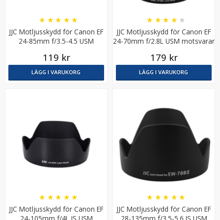
★
★
★
★
★
★
★
★
★
★
JJC Motljusskydd för Canon EF
JJC Motljusskydd för Canon EF
24-85mm f/3.5-4.5 USM
24-70mm f/2.8L USM motsvarar
motsvarar EW-73II
EW-83F
119 kr
179 kr
LÄGG I VARUKORG
LÄGG I VARUKORG
JJC Motljusskydd för Canon RF 50mm f/1.8 STM
ersätter ES-65B
179 kr
LÄGG I VARUKORG
★
★
★
★
★
★
★
★
★
★
JJC Motljusskydd för Canon EF
JJC Motljusskydd för Canon EF
24-105mm f/4L IS USM
28-135mm f/3.5-5.6 IS USM