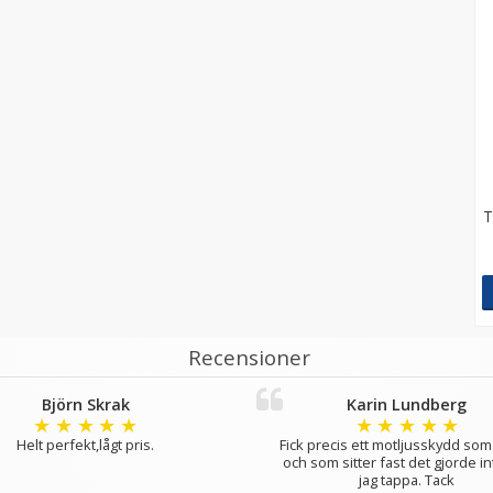
T
Recensioner
Björn Skrak
Karin Lundberg
★
★
★
★
★
★
★
★
★
★
Helt perfekt,lågt pris.
Fick precis ett motljusskydd so
och som sitter fast det gjorde in
jag tappa. Tack