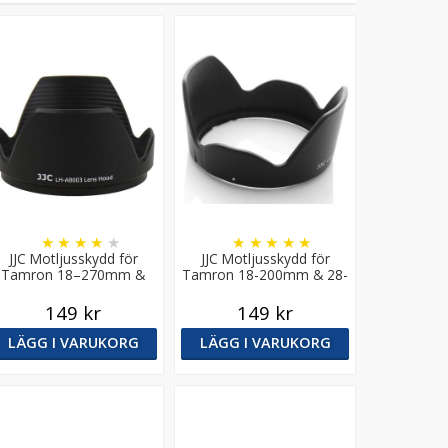
★
★
★
★
★
★
★
★
★
★
JJC Motljusskydd för
JJC Motljusskydd för
Tamron 18–270mm &
Tamron 18-200mm & 28-
7–50mm f/2.8 XR (B003,
200mm (A14 A031 A061)
B005)
149 kr
149 kr
LÄGG I VARUKORG
LÄGG I VARUKORG