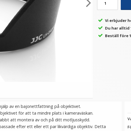
★
★
★
★
★
★
★
★
★
★
Vi erbjuder h
JJC Motljusskydd för
Step Up Ring 30-30.5mm -
J
Du har alltid
.5-
Canon EF 40mm f/2.8 STM
Gör filtergängan större
D
motsvarar ES-52
Beställ före 1
179 kr
69 kr
LÄGG I VARUKORG
LÄGG I VARUKORG
lp av en bajonettfattning på objektivet.
jektivet för att ta mindre plats i kameraväskan.
V
nabbt att montera av och på ditt motljusskydd.
sade efter ett eller ett par likvärdiga objektiv. Detta
F