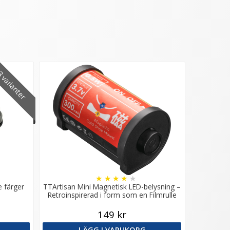
 varianter
★
★
★
★
★
e färger
TTArtisan Mini Magnetisk LED-belysning –
Retroinspirerad i form som en Filmrulle
149 kr
LÄGG I VARUKORG