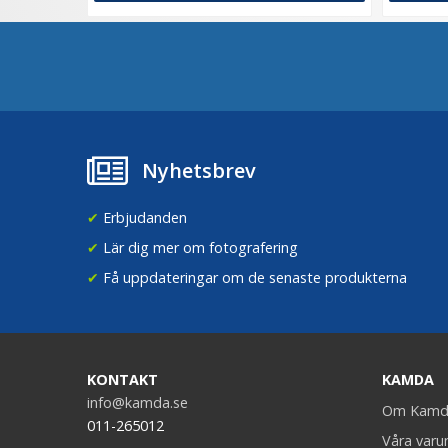
Nyhetsbrev
✔
Erbjudanden
✔
Lär dig mer om fotografering
✔
Få uppdateringar om de senaste produkterna
KONTAKT
KAMDA
info@kamda.se
Om Kamd
011-265012
Våra var