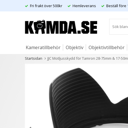
Fri frakt över 500kr
Hemleverans
Beställ före 
Kameratillbehör
Objektiv
Objektivtillbehör
Startsidan
JJC Motljusskydd för Tamron 28-75mm & 17-50m
Artiklar
Andra kunder köpte även