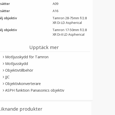
rsätter
A09
rsätter
A16
lj objektiv
Tamron 28-75mm f/2.8
XR Di LD Aspherical
lj objektiv
Tamron 17-50mm f/2.8
XR Di-II LD Aspherical
Upptäck mer
Motljusskydd för Tamron
Motljusskydd
Objektivtillbehör
JJC
Objektivkonverterare
ASPH funktion Panasonics objektiv
Liknande produkter