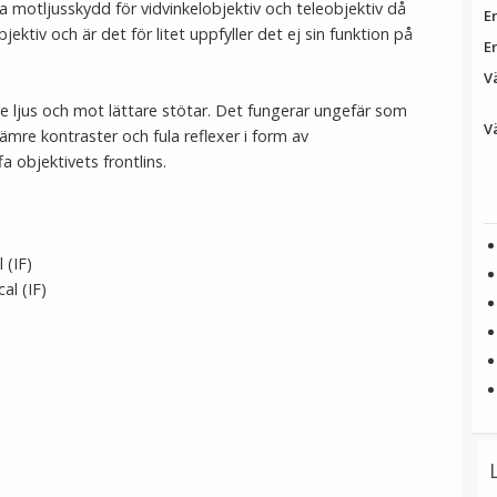
 motljusskydd för vidvinkelobjektiv och teleobjektiv då
E
jektiv och är det för litet uppfyller det ej sin funktion på
E
Vä
e ljus och mot lättare stötar. Det fungerar ungefär som
Vä
ämre kontraster och fula reflexer i form av
fa objektivets frontlins.
 (IF)
al (IF)