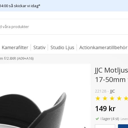
14:00 så skickar vi idag*
Kamerafilter
Stativ
Studio Ljus
Actionkameratillbehör
m f/2.8XR (A09+A16)
JJC Motlj
17-50mm f
22128 -
JJC
★
★
★
★
149 kr
I lager (4 st)
Levera