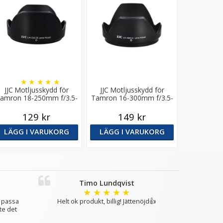
★
★
★
★
★
JJC Motljusskydd för
JJC Motljusskydd för
amron 18-250mm f/3.5-
Tamron 16-300mm f/3.5-
6.3 Di-II LD (A18, B008)
6.3 Di II VC PZD (B016)
129 kr
149 kr
LÄGG I VARUKORG
LÄGG I VARUKORG
Timo Lundqvist
★
★
★
★
★
m passa
Helt ok produkt, billig! Jättenöjd👍
te det