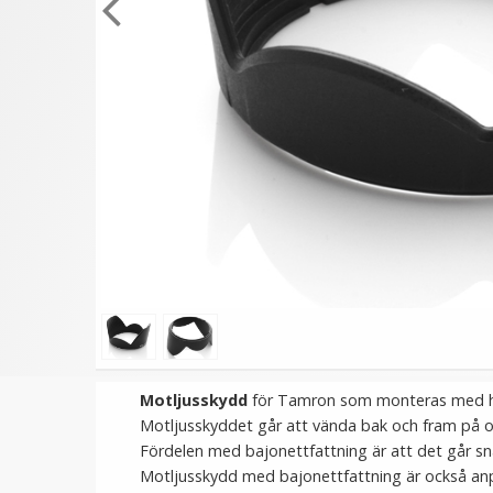
★
★
★
★
★
★
★
★
★
★
JJC Motljusskydd för
JJC Motljusskydd för
Olympus M. Zuiko Digital
Canon EF 70-300mm f/4
ED 12-40mm f/2.8 PRO
5.6 motsvarar ET-65B
(LH-66)
199 kr
149 kr
LÄGG I VARUKORG
LÄGG I VARUKORG
Motljusskydd
för Tamron som monteras med hjä
Motljusskyddet går att vända bak och fram på ob
Fördelen med bajonettfattning är att det går s
Motljusskydd med bajonettfattning är också anpas