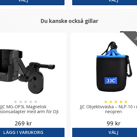
Du kanske också gillar
5 
★
★
★
★
★
★
★
★
★
★
JJC MG-OP3L Magnetisk
JJC Objektivväska – NLP-10 i
sionsadapter med arm för DJI
neopren
Osmo Pocket 3
269 kr
99 kr
LÄGG I VARUKORG
VÄLJ