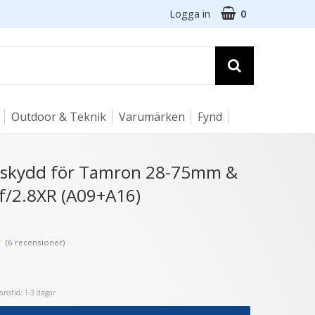
Logga in
0
Outdoor & Teknik
Varumärken
Fynd
☓
usskydd för Tamron 28-75mm &
/2.8XR (A09+A16)
★
(6 recensioner)
nstid: 1-3 dagar