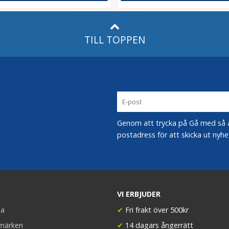
TILL TOPPEN
Genom att trycka på Gå med så acc
postadress för att skicka ut nyhe
VI ERBJUDER
a
✔
Fri frakt över 500kr
umärken
✔
14 dagars ångerrätt