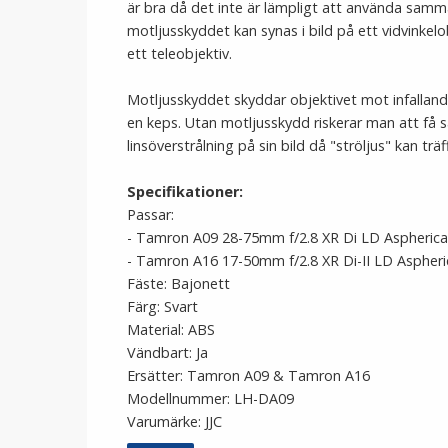
är bra då det inte är lämpligt att använda samma
motljusskyddet kan synas i bild på ett vidvinkelob
ett teleobjektiv.
Motljusskyddet skyddar objektivet mot infalland
en keps. Utan motljusskydd riskerar man att få s
linsöverstrålning på sin bild då "ströljus" kan träf
Specifikationer:
Passar:
- Tamron A09 28-75mm f/2.8 XR Di LD Aspherical
- Tamron A16 17-50mm f/2.8 XR Di-II LD Aspheric
Fäste: Bajonett
Färg: Svart
Material: ABS
Vändbart: Ja
Ersätter: Tamron A09 & Tamron A16
Modellnummer: LH-DA09
Varumärke: JJC