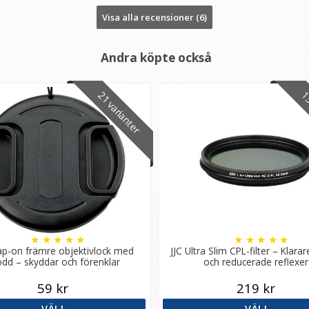
Visa alla recensioner (6)
Andra köpte också
21 varianter
13
★
★
★
★
★
★
★
★
★
★
ap-on främre objektivlock med
JJC Ultra Slim CPL-filter – Klarar
dd – skyddar och förenklar
och reducerade reflexer
59 kr
219 kr
VÄLJ
VÄLJ