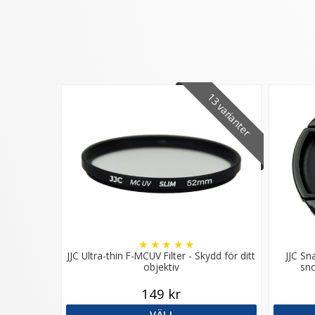
13 varianter
★
★
★
★
★
JJC Ultra-thin F-MCUV Filter - Skydd för ditt
JJC Sn
objektiv
sno
149 kr
VÄLJ