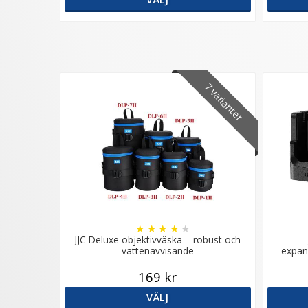
7 varianter
★
★
★
★
★
JJC Deluxe objektivväska – robust och
vattenavvisande
expan
169 kr
VÄLJ