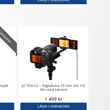
varianter
 mjukt
JJC FDA-S2 – Digitalisera 35 mm och 120
film med kamera
1 499 kr
LÄGG I VARUKORG