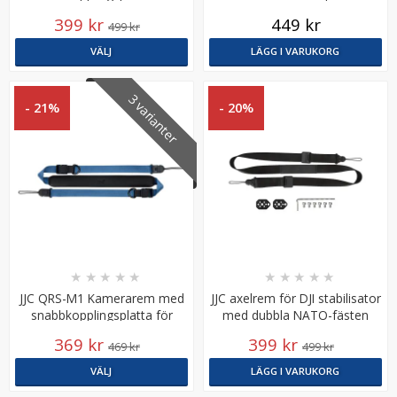
systemkameror max: 90 kg
399 kr
449 kr
499 kr
VÄLJ
LÄGG I VARUKORG
3 varianter
- 21%
- 20%
★
★
★
★
★
★
★
★
★
★
JJC QRS-M1 Kamerarem med
JJC axelrem för DJI stabilisator
snabbkopplingsplatta för
med dubbla NATO-fästen
systemkameror max: 80 kg
369 kr
399 kr
469 kr
499 kr
VÄLJ
LÄGG I VARUKORG