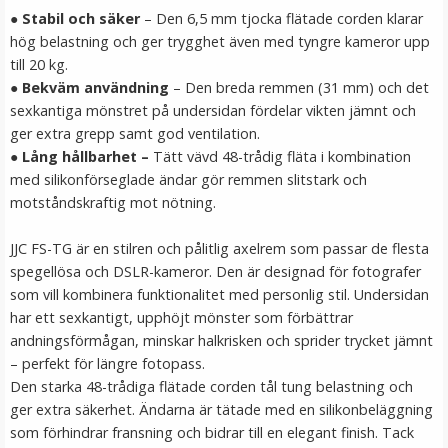
●
Stabil och säker
– Den 6,5 mm tjocka flätade corden klarar
LÄGG I VARUKORG
hög belastning och ger trygghet även med tyngre kameror upp
till 20 kg.
●
Bekväm användning
– Den breda remmen (31 mm) och det
sexkantiga mönstret på undersidan fördelar vikten jämnt och
ger extra grepp samt god ventilation.
●
Lång hållbarhet –
Tätt vävd 48-trådig fläta i kombination
med silikonförseglade ändar gör remmen slitstark och
motståndskraftig mot nötning.
JJC FS-TG är en stilren och pålitlig axelrem som passar de flesta
spegellösa och DSLR-kameror. Den är designad för fotografer
JJC kameraväska svart för Nikon Z & 50mm objektiv –
som vill kombinera funktionalitet med personlig stil. Undersidan
143 × 120 × 11
har ett sexkantigt, upphöjt mönster som förbättrar
andningsförmågan, minskar halkrisken och sprider trycket jämnt
– perfekt för längre fotopass.
Den starka 48-trådiga flätade corden tål tung belastning och
ger extra säkerhet. Ändarna är tätade med en silikonbeläggning
149 kr
som förhindrar fransning och bidrar till en elegant finish. Tack