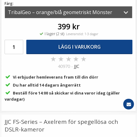
199 kr
Färg:
299 kr
LÄGG I VARUKORG
399 kr
I lager (2 st)
Leveranstid: 1-3 dagar
LÄGG I VARUKORG
★
★
★
★
★
40970 -
JJC
Vi erbjuder hemleverans fram till din dörr
Du har alltid 14 dagars ångerrätt
Beställ före 14:00 så skickar vi dina varor idag (gäller
JJC CB-M kamerafodral Fujifilm X100VI/X100V/X-E5 –
vardagar)
mörkgrå Oxford
JJC FS-Series – Axelrem för spegellösa och
★
★
★
★
★
DSLR-kameror
169 kr