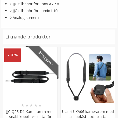
JJC tillbehör för Sony A7R V
JJC tillbehör för Lumix L10
Analog kamera
Liknande produkter
JJC Kameraväska grå för Nikon Z50 & 16-50mm
3 varianter
- 20%
★
★
★
★
★
149 kr
LÄGG I VARUKORG
★
★
★
★
★
JJC QRS-D1 Kamerarem med
Ulanzi UKA06 kamerarem med
snabbkopplingsplatta för
snabbfäste och platta