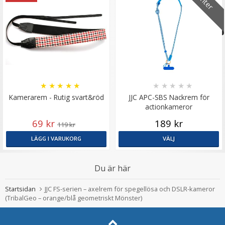
★
★
★
★
★
★
★
★
★
★
Kamerarem - Rutig svart&röd
JJC APC-SBS Nackrem för
actionkameror
69 kr
189 kr
119 kr
LÄGG I VARUKORG
VÄLJ
Du är här
Startsidan
JJC FS-serien – axelrem för spegellösa och DSLR-kameror
(TribalGeo – orange/blå geometriskt Mönster)