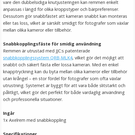
vare den dubbelsidiga knutjusteringen kan remmen enkelt
LÄGG I VARUKORG
anpassas i längd för olika kroppstyper och bärpreferenser.
Dessutom gör snabbfästet att kameran snabbt kan monteras
eller tas loss, vilket är särskilt smidigt för fotografer som växlar
mellan olika kameror eller tillbehör.
Snabbkopplingsfäste för smidig användning
Remmen är utrustad med JJC:s patenterade
snabbkopplingssystem QRB-MLK4
, vilket gör det möjligt att
snabbt och säkert fästa eller lossa kameran. Med en enkel
knapptryckning kan du byta mellan olika kameror eller tillbehör
Kamerarem - Retromodell Grå
utan krångel – en stor fördel för fotografer som ofta växlar
utrustning. Systemet är byggt för att vara både slitstarkt och
pålitligt, vilket gör det perfekt för både vardaglig användning
och professionella situationer.
★
★
★
★
★
Ingår
119 kr
1x Axelrem med snabbkoppling
LÄGG I VARUKORG
Specifikationer