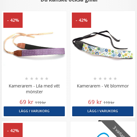
- 42%
- 42%
★
★
★
★
★
★
★
★
★
★
Kamerarem - Lila med vitt
Kamerarem - Vit blommor
mönster
69 kr
69 kr
119 kr
119 kr
LÄGG I VARUKORG
LÄGG I VARUKORG
3 varianter
- 42%