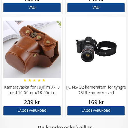
VÄLJ
VÄLJ
★
★
★
★
★
Kameraväska för Fujifilm X-T3
JJC NS-Q2 kamerarem för tyngre
med 16-50mm/18-55mm
DSLR-kameror svart
objektiv
239 kr
169 kr
LÄGG I VARUKORG
LÄGG I VARUKORG
Du kanske också gillar