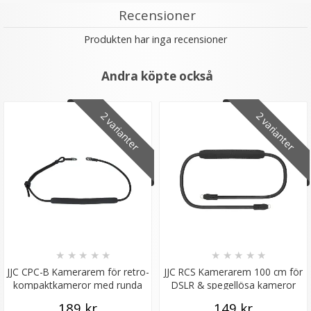
Recensioner
Produkten har inga recensioner
Andra köpte också
2 varianter
2 varianter
★
★
★
★
★
★
★
★
★
★
JJC CPC-B Kamerarem för retro-
JJC RCS Kamerarem 100 cm för
kompaktkameror med runda
DSLR & spegellösa kameror
remfästen
189 kr
149 kr