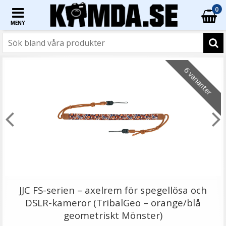
0
MENY
☓
- 33%
6 varianter
Kameraväska för Fujifilm X-T200 15-45mm objektiv
JJC FS-serien – axelrem för spegellösa och
DSLR-kameror (TribalGeo – orange/blå
geometriskt Mönster)