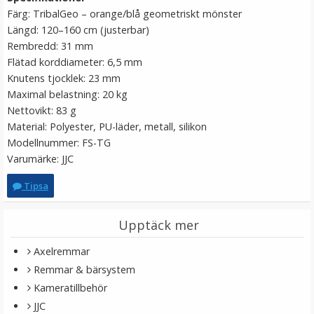
Färg: TribalGeo – orange/blå geometriskt mönster
Längd: 120–160 cm (justerbar)
Rembredd: 31 mm
Flätad korddiameter: 6,5 mm
Knutens tjocklek: 23 mm
Maximal belastning: 20 kg
Nettovikt: 83 g
Material: Polyester, PU-läder, metall, silikon
Modellnummer: FS-TG
JJC Kamerafodral svart för Fujifilm X100VI och X100-
Varumärke: JJC
seriens kameror
Tipsa
★
★
★
★
★
Upptäck mer
149 kr
Axelremmar
Remmar & bärsystem
LÄGG I VARUKORG
Kameratillbehör
JJC