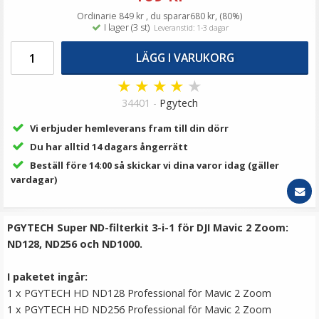
139 kr
Ordinarie 849 kr , du sparar680 kr, (80%)
I lager (3 st)
Leveranstid: 1-3 dagar
LÄGG I VARUKORG
LÄGG I VARUKORG
★
★
★
★
★
34401 -
Pgytech
Vi erbjuder hemleverans fram till din dörr
Du har alltid 14 dagars ångerrätt
Beställ före 14:00 så skickar vi dina varor idag (gäller
vardagar)
TTArtisan Mini Magnetisk LED-belysning –
Retroinspirerad i form som en Filmrulle
PGYTECH Super ND-filterkit 3-i-1 för DJI Mavic 2 Zoom:
ND128, ND256 och ND1000.
★
★
★
★
★
I paketet ingår:
1 x PGYTECH HD ND128 Professional för Mavic 2 Zoom
149 kr
1 x PGYTECH HD ND256 Professional för Mavic 2 Zoom