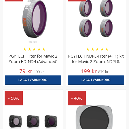
JJC Skärmskydd för Sony A7 IV A7 CR A7C II A6700 ZV-
★
★
★
★
★
★
★
★
★
★
E1 optiskt glas
PGYTECH Filter för Mavic 2
PGYTECH NDPL-Filter (4 i 1) kit
Zoom HD-ND4 (Advanced)
för Mavic 2 Zoom: NDPL8,
NDPL16, NDPL32, NDPL64
79 kr
199 kr
199 kr
879 kr
★
★
★
★
★
LÄGG I VARUKORG
LÄGG I VARUKORG
139 kr
- 50%
- 40%
LÄGG I VARUKORG