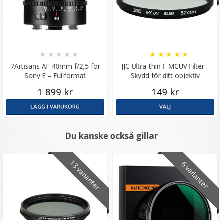
★
★
★
★
★
★
★
★
★
★
7Artisans AF 40mm f/2,5 för
JJC Ultra-thin F-MCUV Filter -
Sony E – Fullformat
Skydd för ditt objektiv
1 899 kr
149 kr
LÄGG I VARUKORG
VÄLJ
Du kanske också gillar
13 varianter
6 varianter