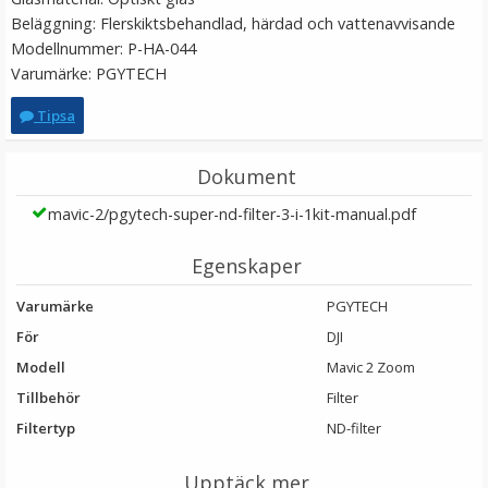
Beläggning: Flerskiktsbehandlad, härdad och vattenavvisande
Modellnummer: P-HA-044
Varumärke: PGYTECH
Tipsa
Dokument
mavic-2/pgytech-super-nd-filter-3-i-1kit-manual.pdf
JJC Mjuk avtryckarknapp konkav Soft release button -
Egenskaper
Röd
Varumärke
PGYTECH
För
DJI
★
★
★
★
★
Modell
Mavic 2 Zoom
69 kr
Tillbehör
Filter
Filtertyp
ND-filter
LÄGG I VARUKORG
Upptäck mer