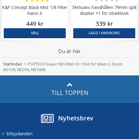
K&F Concept Black Mist 1/8 Filter
7Artisans handhållen 79mm split
Nano-X
diopter +1 för objektivet
449 kr
339 kr
VÄLJ
LÄGG I VARUKORG
Du är här
Startsidan
PGYTECH Super ND-Filter (3 i 1) kit för Mavic 2 Zoom:
ND128, ND256, ND1000
TILL TOPPEN
Nyhetsbrev
✔
Erbjudanden