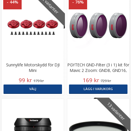
2 varianter
- 44%
- 76%
Sunnylife Motorskydd för DJI
PGYTECH GND-Filter (3 i 1) kit för
Mini
Mavic 2 Zoom: GND8, GND16,
GND32
99 kr
169 kr
179 kr
729 kr
VÄLJ
LÄGG I VARUKORG
13 varianter