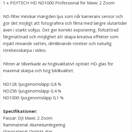
1 x PGYTECH HD ND1000 Professional för Mavic 2 Zoom
LÄGG I VARUKORG
ND-filter minskar mängden ljus som når kamerans sensor och
gör det möjligt att fotografera och filma med längre slutartider
även i starkt solljus. Det ger korrekt exponering, förbättrad
färgmättnad och möjlighet att skapa kreativa effekter som
mjukt rinnande vatten, dimliknande rörelser och naturlig
rörelseoskärpa i video.
Filtren är tillverkade av högkvalitativt optiskt HD-glas för
maximal skärpa och hög bildkvalitet.
Ulanzi Mobilhållare vridbar för stativ & blixtsko
ND128: ljusgenomsläpp 0,8 %
ND256: ljusgenomsläpp 0,4 %
ND1000: ljusgenomsläpp 0,1 %
★
★
★
★
★
Specifikationer:
149 kr
Passar: DJI Mavic 2 Zoom
Rammaterial: Aluminiumlegering
LÄGG I VARUKORG
Glasmaterial: Optiskt glas