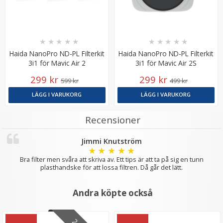
★
★
★
★
★
★
★
★
★
★
Haida NanoPro ND-PL Filterkit
Haida NanoPro ND-PL Filterkit
3i1 för Mavic Air 2
3i1 för Mavic Air 2S
299 kr
299 kr
599 kr
499 kr
LÄGG I VARUKORG
LÄGG I VARUKORG
Recensioner
Jimmi Knutström
★
★
★
★
★
Bra filter men svåra att skriva av. Ett tips är att ta på sig en tunn
plasthandske för att lossa filtren. Då går det lätt.
Andra köpte också