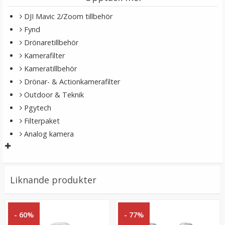
DJI Mavic 2/Zoom tillbehör
Fynd
Drönaretillbehör
Kamerafilter
Kameratillbehör
Drönar- & Actionkamerafilter
Outdoor & Teknik
K&F Concept 10st Rengöringsstickor för fullformats
Pgytech
bildsensor
Filterpaket
Analog kamera
179 kr
Liknande produkter
LÄGG I VARUKORG
- 60%
- 77%