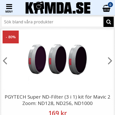
0
MENY
☓
- 80%
Sunnylife Landställsben för DJI Mini
PGYTECH Super ND-Filter (3 i 1) kit för Mavic 2
Zoom: ND128, ND256, ND1000
169 kr