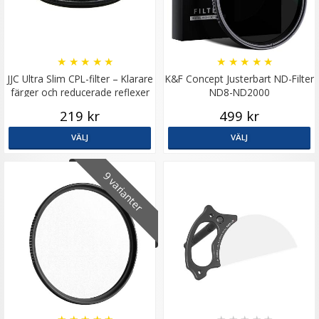
★
★
★
★
★
★
★
★
★
★
JJC Ultra Slim CPL-filter – Klarare
K&F Concept Justerbart ND-Filter
färger och reducerade reflexer
ND8-ND2000
219 kr
499 kr
VÄLJ
VÄLJ
9 varianter
★
★
★
★
★
★
★
★
★
★