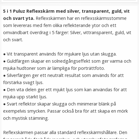
LÄGG I VARUKORG
5 i 1 Puluz Reflexskärm med silver, transparent, guld, vit
och svart yta.
Reflexskärmen har en reflexsskärmsstomme
som levereras med fem olika reflekterande ytor och ett
omvändbart överdrag i 5 färger: Silver, vittransparent, guld, vit
och svart.
● Vit transparent används för mjukare ljus utan skugga.
● Guldfärgen skapar en solnedgångseffekt som ger varma och
mjuka hudtoner som är lämpliga för porträttfoto.
● Silverfärgen ger ett neutralt resultat som används för att
JJC Spigot 1/4" hona - 3/8" hona
förstärka svagt ljus.
● Den vita delen ger ett mjukt ljus som kan användas för att
mjuka upp starkt ljus.
● Svart reflektor skapar skugga och minimerar blänk på
★
★
★
★
★
exempelvis smycken. Passar också bra för att skapa en mörk
och mystisk stämning.
49 kr
Reflexskärmen passar alla standard reflexskärmshållare. Den
LÄGG I VARUKORG