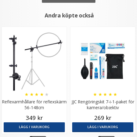
Andra köpte också
★
★
★
★
★
★
★
★
★
★
Reflexarmhållare för reflexskärm
JJC Rengöringskit 7-i-1-paket för
56-148cm
kamera/objektiv
349 kr
269 kr
LÄGG I VARUKORG
LÄGG I VARUKORG