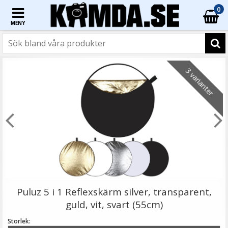
0
MENY
☓
3 varianter
JJC GC-2 Gråkort 8.5x5.4cm
Puluz 5 i 1 Reflexskärm silver, transparent,
guld, vit, svart (55cm)
Storlek: