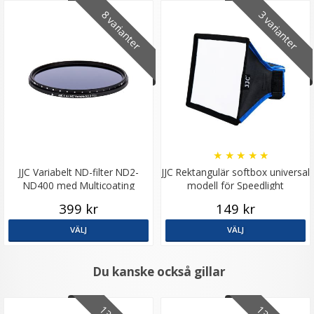
8 varianter
3 varianter
★
★
★
★
★
JJC Variabelt ND-filter ND2-
JJC Rektangulär softbox universal
ND400 med Multicoating
modell för Speedlight
399 kr
149 kr
VÄLJ
VÄLJ
Du kanske också gillar