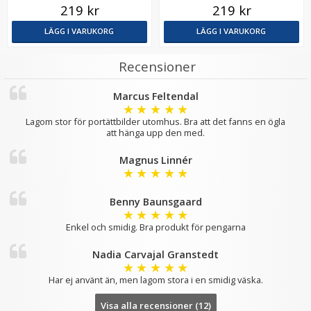
219 kr
219 kr
LÄGG I VARUKORG
LÄGG I VARUKORG
Recensioner
Marcus Feltendal
★
★
★
★
★
Lagom stor för portättbilder utomhus. Bra att det fanns en ögla
att hänga upp den med.
Magnus Linnér
★
★
★
★
★
Benny Baunsgaard
★
★
★
★
★
Enkel och smidig. Bra produkt för pengarna
Nadia Carvajal Granstedt
★
★
★
★
★
Har ej använt än, men lagom stora i en smidig väska.
Visa alla recensioner (12)