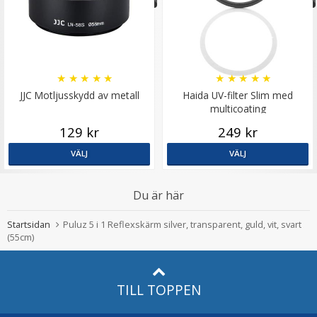
★
★
★
★
★
★
★
★
★
★
JJC Motljusskydd av metall
Haida UV-filter Slim med
multicoating
129 kr
249 kr
VÄLJ
VÄLJ
Du är här
Startsidan
Puluz 5 i 1 Reflexskärm silver, transparent, guld, vit, svart
(55cm)
TILL TOPPEN