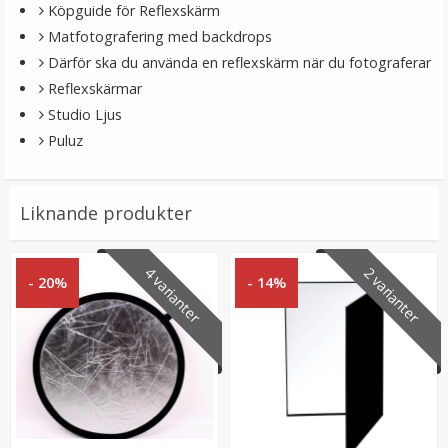
Köpguide för Reflexskärm
Matfotografering med backdrops
Därför ska du använda en reflexskärm när du fotograferar
Reflexskärmar
Studio Ljus
Puluz
Klämma för reflexskärm & stativ
Liknande produkter
4 varianter
2 varianter
- 20%
- 14%
★
★
★
★
★
79 kr
LÄGG I VARUKORG