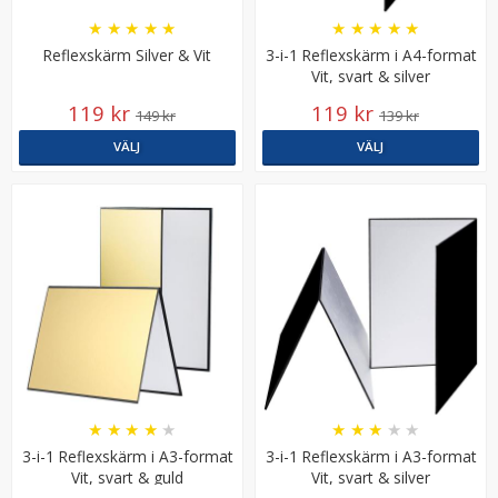
★
★
★
★
★
★
★
★
★
★
Reflexskärm Silver & Vit
3-i-1 Reflexskärm i A4-format
Vit, svart & silver
119 kr
119 kr
149 kr
139 kr
VÄLJ
VÄLJ
JJC CL-C1 Putsduk av mikrofiber 165x165mm
★
★
★
★
★
29 kr
LÄGG I VARUKORG
★
★
★
★
★
★
★
★
★
★
3-i-1 Reflexskärm i A3-format
3-i-1 Reflexskärm i A3-format
Vit, svart & guld
Vit, svart & silver