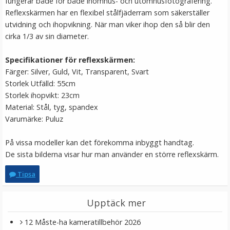
fungerar både för både inomhus- och utomhusfotografering.
Reflexskärmen har en flexibel stålfjäderram som säkerställer
utvidning och ihopvikning. När man viker ihop den så blir den
cirka 1/3 av sin diameter.
Specifikationer för reflexskärmen:
Färger: Silver, Guld, Vit, Transparent, Svart
Storlek Utfälld: 55cm
Storlek ihopvikt: 23cm
Material: Stål, tyg, spandex
JJC GC-3 Gråkort 3i1-paket 13 x 10 cm
Varumärke: Puluz
På vissa modeller kan det förekomma inbyggt handtag.
De sista bilderna visar hur man använder en större reflexskärm.
★
★
★
★
★
Tipsa
139 kr
Upptäck mer
LÄGG I VARUKORG
12 Måste-ha kameratillbehör 2026