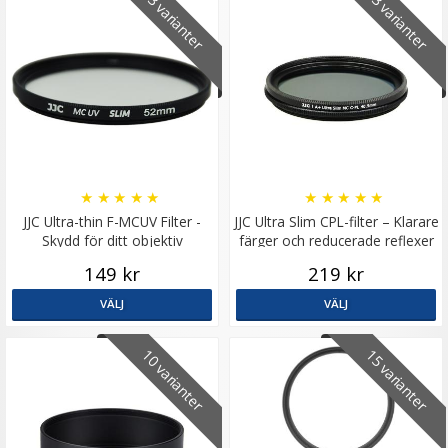
13 varianter
13 varianter
★
★
★
★
★
★
★
★
★
★
JJC Ultra-thin F-MCUV Filter -
JJC Ultra Slim CPL-filter – Klarare
Skydd för ditt objektiv
färger och reducerade reflexer
149 kr
219 kr
VÄLJ
VÄLJ
10 varianter
15 varianter