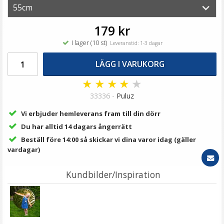
99 kr
LÄGG I VARUKORG
179 kr
I lager (10 st)
Leveranstid: 1-3 dagar
LÄGG I VARUKORG
★
★
★
★
★
33336 -
Puluz
Vi erbjuder hemleverans fram till din dörr
Du har alltid 14 dagars ångerrätt
Beställ före 14:00 så skickar vi dina varor idag (gäller
Puluz 20cm Vikbar octangle softbox för Speedlight
vardagar)
Kundbilder/Inspiration
★
★
★
★
★
119 kr