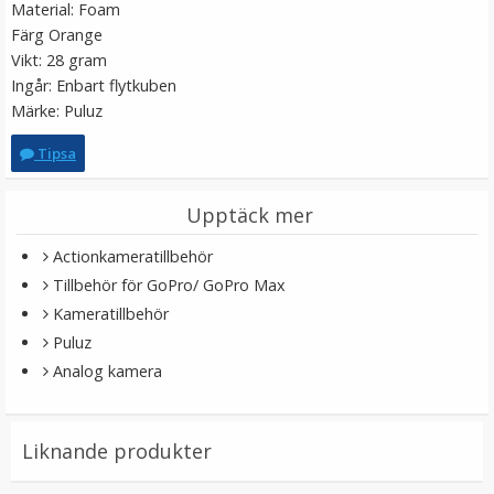
Material: Foam
LÄGG I VARUKORG
Färg Orange
Vikt: 28 gram
Ingår: Enbart flytkuben
Märke: Puluz
Tipsa
Upptäck mer
Actionkameratillbehör
Tillbehör för GoPro/ GoPro Max
Puluz Skärmskydd 3-i-1 för Insta360 Ace Pro av
Kameratillbehör
härdat glas
Puluz
Analog kamera
★
★
★
★
★
69 kr
Liknande produkter
LÄGG I VARUKORG