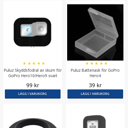
★
★
★
★
★
★
★
★
★
★
Blixtdiffusor för Canon 430EX III
Puluz Skyddsfodral av skum för
Puluz Batteriask för GoPro
GoPro Hero10/Hero9 svart
Hero4
99 kr
39 kr
★
★
★
★
★
LÄGG I VARUKORG
LÄGG I VARUKORG
69 kr
LÄGG I VARUKORG