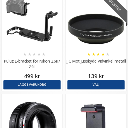
5 varianter
Puluz 2-pack Linsskydd för GoPro Hero11 Mini
★
★
★
★
★
★
★
★
★
★
Puluz L-bracket för Nikon Z6III/
JJC Motljusskydd Vidvinkel metall
Z6II
★
★
★
★
★
499 kr
139 kr
89 kr
LÄGG I VARUKORG
VÄLJ
LÄGG I VARUKORG