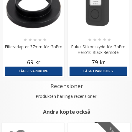
★
★
★
★
★
★
★
★
★
★
Filteradapter 37mm för GoPro
Puluz Silikonskydd för GoPro
Hero10 Black Remote
Objektivlock för GoPro Hero13 black
69 kr
79 kr
LÄGG I VARUKORG
LÄGG I VARUKORG
★
★
★
★
★
Recensioner
Produkten har inga recensioner
39 kr
LÄGG I VARUKORG
Andra köpte också