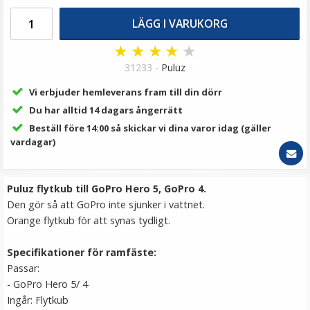
69 kr
LÄGG I VARUKORG
LÄGG I VARUKORG
★
★
★
★
★
31233 -
Puluz
Vi erbjuder hemleverans fram till din dörr
Du har alltid 14 dagars ångerrätt
Beställ före 14:00 så skickar vi dina varor idag (gäller
vardagar)
Puluz flytkub till GoPro Hero 5, GoPro 4.
2st Skärmskydd för GoPro Max av härdat glas 9H
Den gör så att GoPro inte sjunker i vattnet.
Orange flytkub för att synas tydligt.
Specifikationer för ramfäste:
★
★
★
★
★
Passar:
- GoPro Hero 5/ 4
69 kr
Ingår: Flytkub