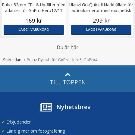
Puluz 52mm CPL & UV-filter med
Ulanzi Go-Quick II Nackhållare för
adapter för GoPro Hero12/11
actionkameror med magnetisk
GoPro-fäste
169 kr
299 kr
LÄGG I VARUKORG
LÄGG I VARUKORG
Du är här
Startsidan
Puluz Flytkub för GoPro Hero5, GoPro4
TILL TOPPEN
Nyhetsbrev
✔
Erbjudanden
✔
Lär dig mer om fotografering