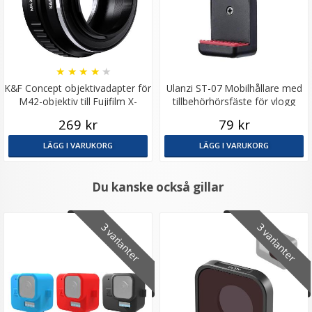
★
★
★
★
★
K&F Concept objektivadapter för
Ulanzi ST-07 Mobilhållare med
M42-objektiv till Fujifilm X-
tillbehörhörsfäste för vlogg
kamerahus
269 kr
79 kr
LÄGG I VARUKORG
LÄGG I VARUKORG
Du kanske också gillar
3 varianter
3 varianter