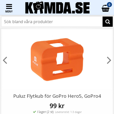
0
MENY
☓
Skärmskydd & linsskydd för GoPro Hero 9/10/11/12
Black
Puluz Flytkub för GoPro Hero5, GoPro4
99 kr
I lager (2 st)
Leveranstid: 1-3 dagar