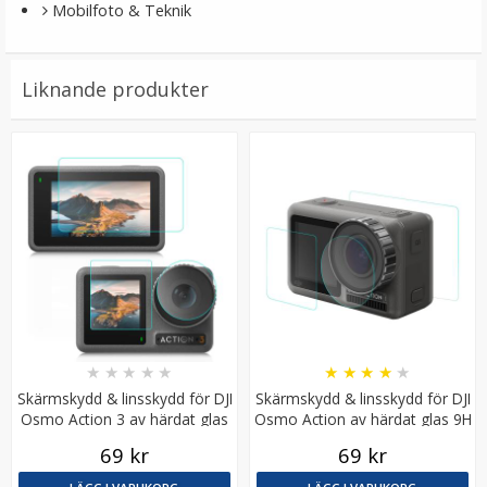
Mobilfoto & Teknik
Liknande produkter
JJC Adapter för att fästa Actionkameror på 1/4-tums
gänga
★
★
★
★
★
59 kr
★
★
★
★
★
★
★
★
★
★
Skärmskydd & linsskydd för DJI
Skärmskydd & linsskydd för DJI
LÄGG I VARUKORG
Osmo Action 3 av härdat glas
Osmo Action av härdat glas 9H
69 kr
69 kr