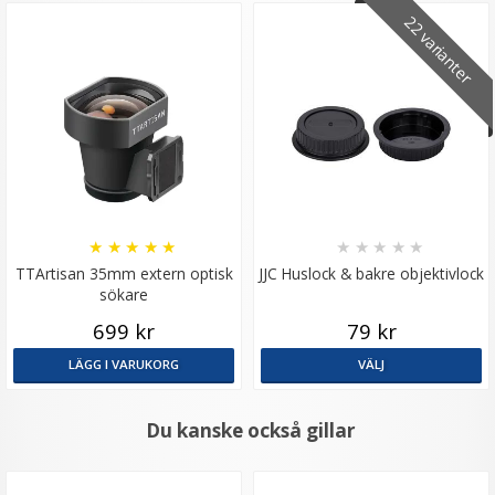
22 varianter
★
★
★
★
★
★
★
★
★
★
TTArtisan 35mm extern optisk
JJC Huslock & bakre objektivlock
sökare
699 kr
79 kr
LÄGG I VARUKORG
VÄLJ
Du kanske också gillar