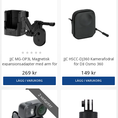
★
★
★
★
★
JJC MG-OP3L Magnetisk
JJC HSCC-DJ360 Kamerafodral
expansionsadapter med arm för
för DJI Osmo 360
DJI Osmo Pocket 3
269 kr
149 kr
LÄGG I VARUKORG
LÄGG I VARUKORG
2 varianter