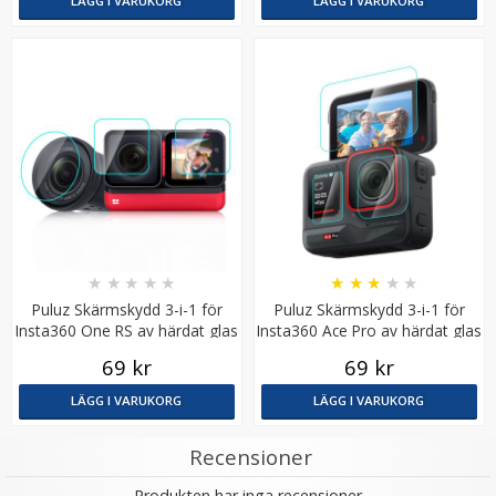
LÄGG I VARUKORG
LÄGG I VARUKORG
JJC Främre silikonobjektivlock för DJI Osmo Action 5
Pro, 4, 3
★
★
★
★
★
★
★
★
★
★
Puluz Skärmskydd 3-i-1 för
Puluz Skärmskydd 3-i-1 för
Insta360 One RS av härdat glas
Insta360 Ace Pro av härdat glas
59 kr
69 kr
69 kr
LÄGG I VARUKORG
LÄGG I VARUKORG
LÄGG I VARUKORG
Recensioner
Produkten har inga recensioner