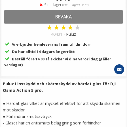
129 kr
Slut i lager
(Prel. i lager: Okänt)
LÄGG I VARUKORG
BEVAKA
★
★
★
★
★
40431 -
Puluz
Vi erbjuder hemleverans fram till din dörr
Du har alltid 14 dagars ångerrätt
Beställ före 14:00 så skickar vi dina varor idag (gäller
vardagar)
Puluz Snabbfäste magnet för DJI Osmo Action 3/4/5
Puluz Linsskydd och skärmskydd av härdat glas för DJI
Pro
Osmo Action 5 pro.
●
Härdat glas vilket är mycket effektivt för att skydda skärmen
mot skador.
●
Förhindrar smutsavtryck
69 kr
- Glaset har en antismuts beläggning som förhindrar