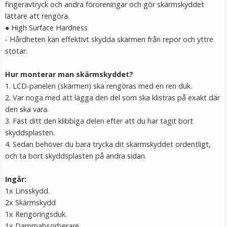
fingeravtryck och andra föroreningar och gör skärmskyddet
LÄGG I VARUKORG
lättare att rengöra.
●
High Surface Hardness
- Hårdheten kan effektivt skydda skärmen från repor och yttre
stötar.
Hur monterar man skärmskyddet?
1. LCD-panelen (skärmen) ska rengöras med en ren duk.
2. Var noga med att lägga den del som ska klistras på exakt där
den ska vara.
3. Fäst ditt den klibbiga delen efter att du har tagit bort
skyddsplasten.
Puluz Blixtskofäste för Osmo Action 5 Pro / 4 / 3
4. Sedan behöver du bara trycka dit skärmskyddet ordentligt,
och ta bort skyddsplasten på andra sidan.
★
★
★
★
★
Ingår:
1x Linsskydd.
139 kr
2x Skärmskydd
1x Rengöringsduk.
LÄGG I VARUKORG
1x Dammabsorberare.