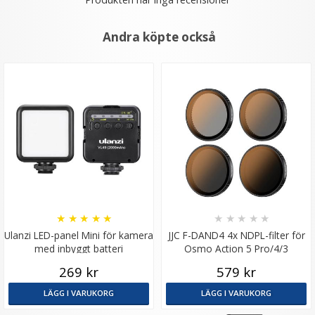
Andra köpte också
★
★
★
★
★
★
★
★
★
★
Ulanzi LED-panel Mini för kamera
JJC F-DAND4 4x NDPL-filter för
med inbyggt batteri
Osmo Action 5 Pro/4/3
269 kr
579 kr
LÄGG I VARUKORG
LÄGG I VARUKORG