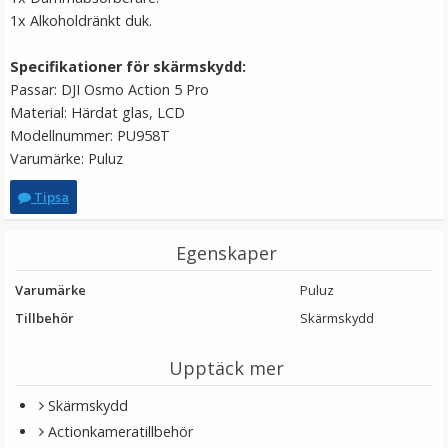
1x Alkoholdränkt duk.
Specifikationer för skärmskydd:
Passar: DJI Osmo Action 5 Pro
Material: Härdat glas, LCD
Modellnummer: PU958T
Varumärke: Puluz
Tipsa
JJC Mikrofonadapter 3.5mm för DJI Osmo Action med
Egenskaper
USB Typ C
Varumärke
Puluz
★
★
★
★
★
Tillbehör
Skärmskydd
199 kr
Upptäck mer
Skärmskydd
LÄGG I VARUKORG
Actionkameratillbehör