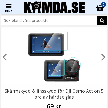
0
MENY
☓
Ulanzi LED-belysning Mini för DJI Osmo Action 5/4/3 &
Pocket 3
Skärmskydd & linsskydd för DJI Osmo Action 5
pro av härdat glas
69 kr