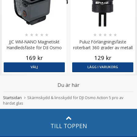
★
★
★
★
★
★
★
★
★
★
JJC WM-NANO Magnetiskt
Puluz Förlängningsfäste
Handledsfäste för DJI Osmo
roterbart 360 grader av metall
Nano
för actionkameror
169 kr
129 kr
VÄLJ
LÄGG I VARUKORG
Du är här
Startsidan
Skärmskydd & linsskydd för DJI Osmo Action 5 pro av
härdat glas
TILL TOPPEN