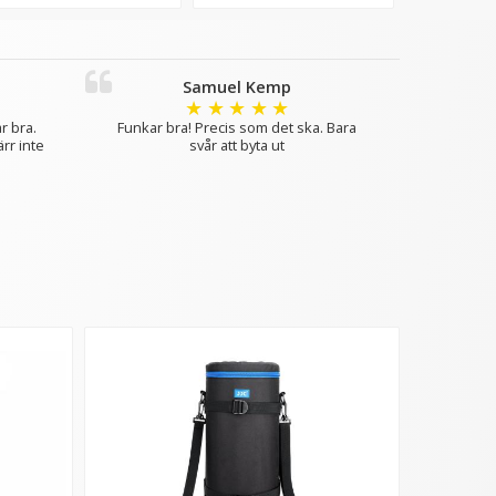
Samuel Kemp
★
★
★
★
★
r bra.
Funkar bra! Precis som det ska. Bara
rr inte
svår att byta ut