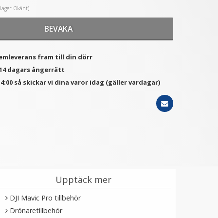
i lager: Okänt)
BEVAKA
★
★
★
★
★
★
★
★
★
★
JC Minneskortsfodral för
JJC MCR-STS27
xkamerbatterier 2xSD +
Minneskortsfodral för
4xMSD + 2xXQD
7xSD + 16xTF + 2xM-SIM +
emleverans fram till din dörr
2xN-SIM
149 kr
99 kr
199 kr
 14 dagars ångerrätt
LÄGG I VARUKORG
LÄGG I VARUKORG
4:00 så skickar vi dina varor idag (gäller vardagar)
Upptäck mer
DJI Mavic Pro tillbehör
Drönaretillbehör