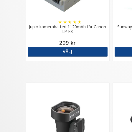
★
★
★
★
★
Jupio kamerabatteri 1120mAh för Canon
Sunway
LP-E8
299 kr
VÄLJ