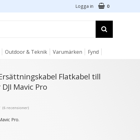
Logga in
0
Outdoor & Teknik
Varumärken
Fynd
☓
Ersättningskabel Flatkabel till
 DJI Mavic Pro
- 50%
★
(6 recensioner)
Mavic Pro.