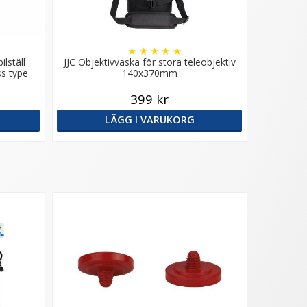
★
★
★
★
★
lställ
JJC Objektivväska för stora teleobjektiv
ss type
140x370mm
399 kr
LÄGG I VARUKORG