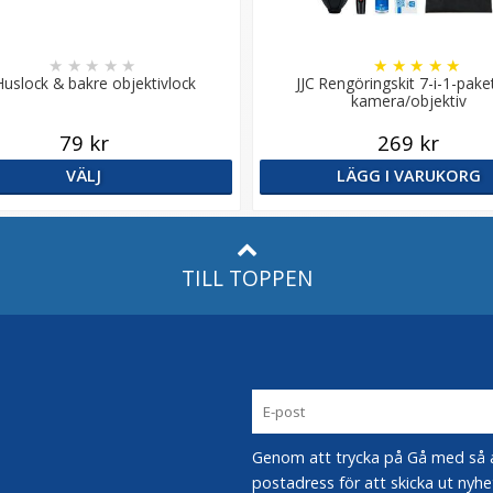
★
★
★
★
★
★
★
★
★
★
Huslock & bakre objektivlock
JJC Rengöringskit 7-i-1-pake
kamera/objektiv
79 kr
269 kr
VÄLJ
LÄGG I VARUKORG
TILL TOPPEN
Genom att trycka på Gå med så acc
postadress för att skicka ut nyhe