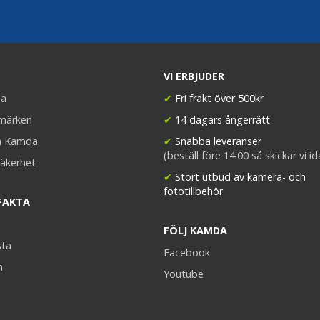
VI ERBJUDER
a
✔
Fri frakt över 500kr
umärken
✔
14 dagars ångerrätt
a Kamda
✔
Snabba leveranser
(beställ före 14:00 så skickar vi i
äkerhet
✔
Stort utbud av kamera- och
fototillbehör
FAKTA
FÖLJ KAMDA
sta
Facebook
n
Youtube