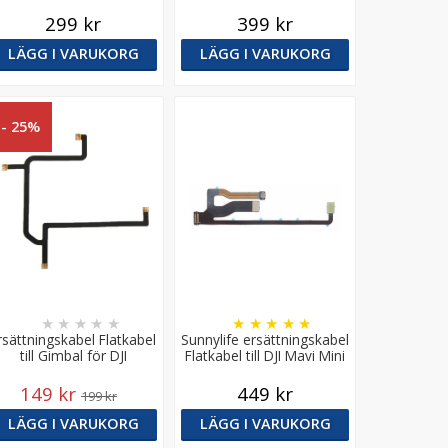
Phantom 4 Pro
Mavic Mini 2
299 kr
399 kr
LÄGG I VARUKORG
LÄGG I VARUKORG
- 25%
★
★
★
★
★
★
★
★
★
★
rsättningskabel Flatkabel
Sunnylife ersättningskabel
till Gimbal för DJI
Flatkabel till DJI Mavi Mini
Zenmuse H3-3D
149 kr
449 kr
199 kr
LÄGG I VARUKORG
LÄGG I VARUKORG