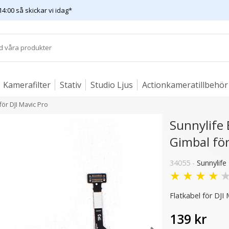
14:00 så skickar vi idag*
Kamerafilter
Stativ
Studio Ljus
Actionkameratillbehör
för DJI Mavic Pro
Sunnylife 
Gimbal för
34055 -
Sunnylife
- 50%
- 20%
★
★
★
★
Flatkabel för DJI 
139 kr