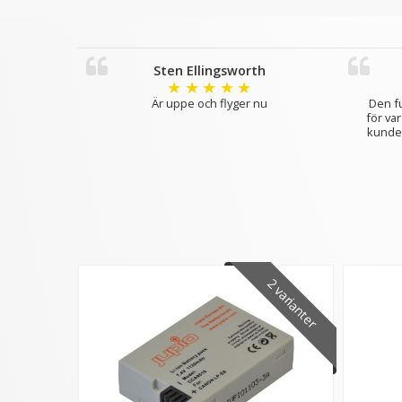
Sten Ellingsworth
★
★
★
★
★
Är uppe och flyger nu
Den f
för va
kunde 
2 varianter