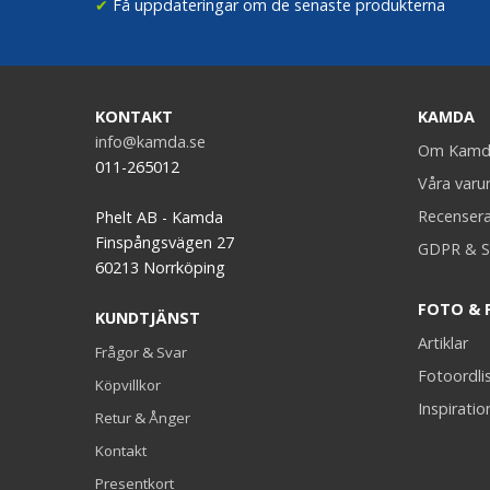
✔
Få uppdateringar om de senaste produkterna
KONTAKT
KAMDA
info@kamda.se
Om Kamd
011-265012
Våra var
Recenser
Phelt AB - Kamda
Finspångsvägen 27
GDPR & S
60213 Norrköping
FOTO & 
KUNDTJÄNST
Artiklar
Frågor & Svar
Fotoordli
Köpvillkor
Inspiratio
Retur & Ånger
Kontakt
Presentkort