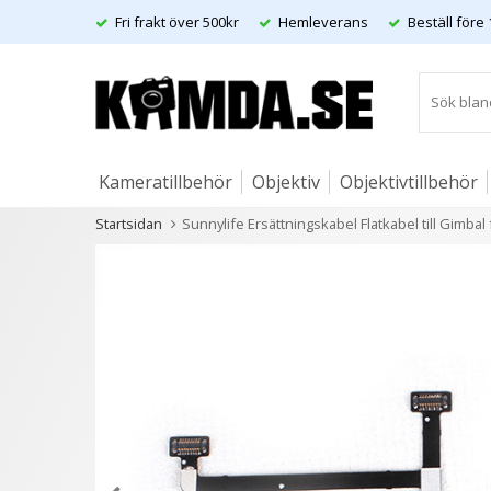
Fri frakt över 500kr
Hemleverans
Beställ före 
Kameratillbehör
Objektiv
Objektivtillbehör
Startsidan
Sunnylife Ersättningskabel Flatkabel till Gimbal 
Artiklar
Andra kunder köpte även
3 varianter