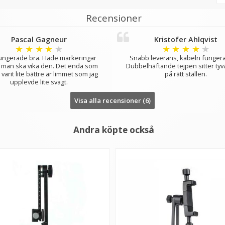
Recensioner
Pascal Gagneur
Kristofer Ahlqvist
★
★
★
★
★
★
★
★
★
★
ungerade bra. Hade markeringar
Snabb leverans, kabeln fungera
r man ska vika den. Det enda som
Dubbelhäftande tejpen sitter tyvä
varit lite bättre är limmet som jag
på rätt ställen.
upplevde lite svagt.
Visa alla recensioner (6)
Andra köpte också