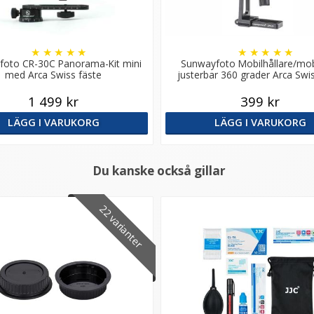
★
★
★
★
★
★
★
★
★
★
foto CR-30C Panorama-Kit mini
Sunwayfoto Mobilhållare/mobi
med Arca Swiss fäste
justerbar 360 grader Arca Swi
1 499 kr
399 kr
LÄGG I VARUKORG
LÄGG I VARUKORG
Du kanske också gillar
22 varianter