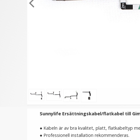
★
★
★
★
★
Kiwifotos V Bracket med
JJC Batterifodral med
trippel tillbehörssko
karbinhake för 8x 1865
batterier & 4x SD/XQD/
169 kr
119 kr
VÄLJ
LÄGG I VARUKORG
Sunnylife Ersättningskabel/flatkabel till Gi
● Kabeln är av bra kvalitet, platt, flatkabeltyp 
● Professionell installation rekommenderas.