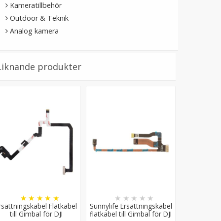
Kameratillbehör
Outdoor & Teknik
Analog kamera
Liknande produkter
★
★
★
★
★
★
★
★
★
★
rsättningskabel Flatkabel
Sunnylife Ersättningskabel
till Gimbal för DJI
flatkabel till Gimbal för DJI