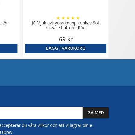
★
★
★
★
★
t för
JJC Mjuk avtryckarknapp konkav Soft
release button - Röd
69 kr
LÄGG I VARUKORG
epterar du våra villkor och att vi lagrar din e-
tsbrev.