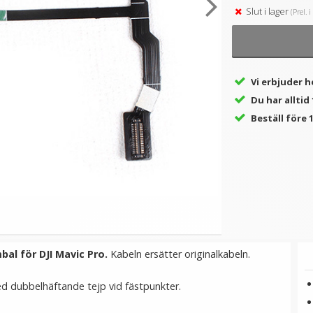
Slut i lager
(Prel. 
★
★
★
★
★
TMC Aluplatta silver låser/
Sunnylife 4st Propellerblad
J
0-
stänger för GoPro
av kolfiber för DJI Mavic
2
CF
Mini 2 ersätter 4726F-CF1
Vi erbjuder h
69 kr
199 kr
139 kr
249 kr
Du har alltid
LÄGG I VARUKORG
LÄGG I VARUKORG
Beställ före 1
mbal för DJI Mavic Pro.
Kabeln ersätter originalkabeln.
med dubbelhäftande tejp vid fästpunkter.