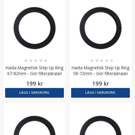
Step Up Ring 27-37mm - Gör filtergängan större
★
★
★
★
★
★
★
★
★
★
Haida Magnetisk Step Up Ring
Haida Magnetisk Step Up Ring
67-82mm - Gör filtergängan
58-72mm - Gör filtergängan
större
större
199 kr
199 kr
★
★
★
★
★
LÄGG I VARUKORG
LÄGG I VARUKORG
69 kr
LÄGG I VARUKORG