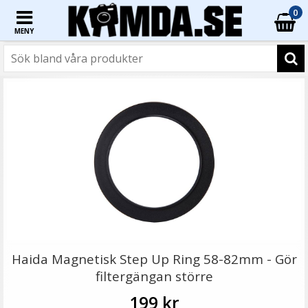
0
MENY
☓
Step Up Ring 55-62mm - Gör filtergängan större
Haida Magnetisk Step Up Ring 58-82mm - Gör
filtergängan större
199 kr