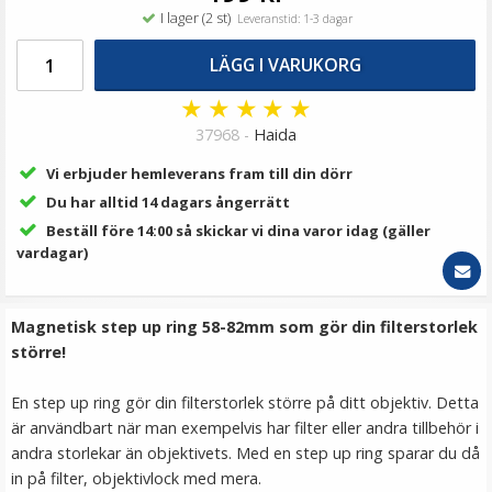
69 kr
I lager (2 st)
Leveranstid: 1-3 dagar
LÄGG I VARUKORG
LÄGG I VARUKORG
★
★
★
★
★
37968 -
Haida
Vi erbjuder hemleverans fram till din dörr
Du har alltid 14 dagars ångerrätt
Beställ före 14:00 så skickar vi dina varor idag (gäller
vardagar)
Step Up Ring 62-77mm - Gör filtergängan större
Magnetisk step up ring 58-82mm som gör din filterstorlek
större!
En step up ring gör din filterstorlek större på ditt objektiv. Detta
★
★
★
★
★
är användbart när man exempelvis har filter eller andra tillbehör i
andra storlekar än objektivets. Med en step up ring sparar du då
69 kr
in på filter, objektivlock med mera.