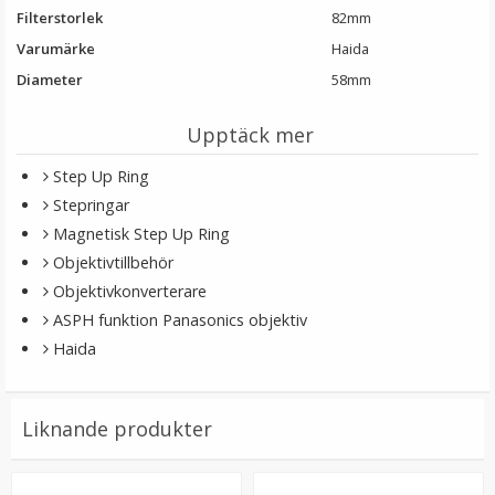
Filterstorlek
82mm
Varumärke
Haida
Diameter
58mm
Upptäck mer
Step Up Ring
Stepringar
Magnetisk Step Up Ring
Step Up Ring 58-72mm - Gör filtergängan större
Objektivtillbehör
Objektivkonverterare
ASPH funktion Panasonics objektiv
★
★
★
★
★
Haida
79 kr
Liknande produkter
LÄGG I VARUKORG