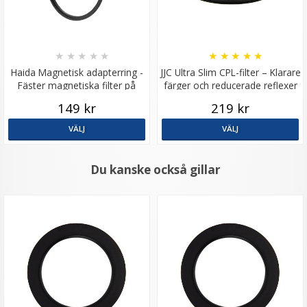
★
★
★
★
★
★
★
★
★
★
Haida Magnetisk adapterring -
JJC Ultra Slim CPL-filter – Klarare
Fäster magnetiska filter på
färger och reducerade reflexer
gänga
149 kr
219 kr
VÄLJ
VÄLJ
Du kanske också gillar