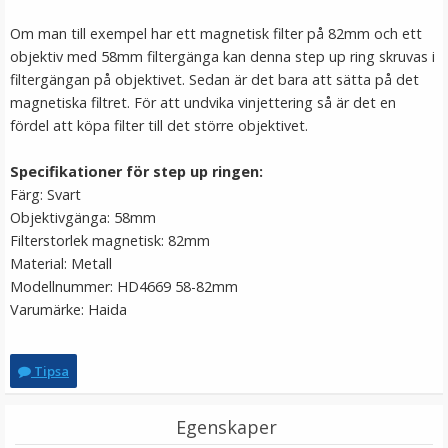
LÄGG I VARUKORG
Om man till exempel har ett magnetisk filter på 82mm och ett
objektiv med 58mm filtergänga kan denna step up ring skruvas i
filtergängan på objektivet. Sedan är det bara att sätta på det
magnetiska filtret. För att undvika vinjettering så är det en
fördel att köpa filter till det större objektivet.
Specifikationer för step up ringen:
Färg: Svart
Objektivgänga: 58mm
Filterstorlek magnetisk: 82mm
Step Up Ring 37-46mm - Gör filtergängan större
Material: Metall
Modellnummer: HD4669 58-82mm
Varumärke: Haida
★
★
★
★
★
Tipsa
69 kr
Egenskaper
LÄGG I VARUKORG