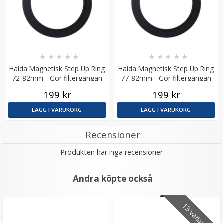
★
★
★
★
★
★
★
★
★
★
Haida Magnetisk Step Up Ring
Haida Magnetisk Step Up Ring
72-82mm - Gör filtergängan
77-82mm - Gör filtergängan
Step Up Ring 67-77mm - Gör filtergängan större
större
större
199 kr
199 kr
LÄGG I VARUKORG
LÄGG I VARUKORG
★
★
★
★
★
Recensioner
69 kr
Produkten har inga recensioner
LÄGG I VARUKORG
Andra köpte också
13 varianter