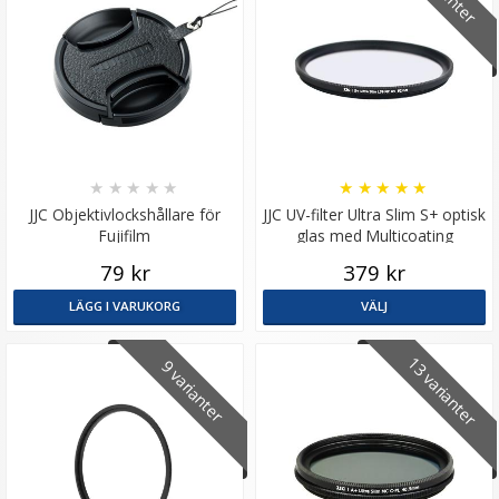
★
★
★
★
★
★
★
★
★
★
JJC Objektivlockshållare för
JJC UV-filter Ultra Slim S+ optisk
Fujifilm
glas med Multicoating
79 kr
379 kr
LÄGG I VARUKORG
VÄLJ
13 varianter
9 varianter