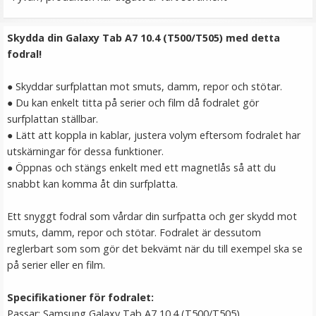
149 kr
Skydda din Galaxy Tab A7 10.4 (T500/T505) med detta
LÄGG I VARUKORG
fodral!
● Skyddar surfplattan mot smuts, damm, repor och stötar.
● Du kan enkelt titta på serier och film då fodralet gör
surfplattan ställbar.
● Lätt att koppla in kablar, justera volym eftersom fodralet har
utskärningar för dessa funktioner.
● Öppnas och stängs enkelt med ett magnetlås så att du
snabbt kan komma åt din surfplatta.
Ulanzi Mobilhållare vridbar för stativ & blixtsko
Ett snyggt fodral som vårdar din surfpatta och ger skydd mot
smuts, damm, repor och stötar. Fodralet är dessutom
reglerbart som som gör det bekvämt när du till exempel ska se
på serier eller en film.
★
★
★
★
★
Specifikationer för fodralet:
149 kr
Passar: Samsung Galaxy Tab A7 10.4 (T500/T505)