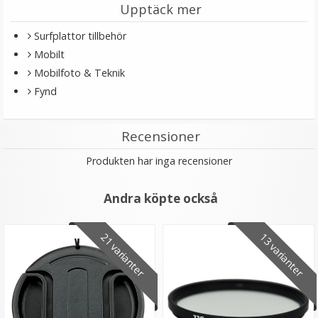
Upptäck mer
Surfplattor tillbehör
Mobilt
Mobilfoto & Teknik
Fynd
Recensioner
Produkten har inga recensioner
Puluz 15.5cm Ministativ röd för kamera &
mobilhållare av aluminium
Andra köpte också
★
★
★
★
★
21 varianter
13 varianter
199 kr
299 kr
LÄGG I VARUKORG