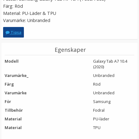
Färg: Röd
LÄGG I VARUKORG
Material: PU-Läder & TPU
Varumärke: Unbranded
Tipsa
Egenskaper
Modell
Galaxy Tab A7 10.4
(2020)
Varumärke_
Unbranded
Puluz Gängadapter 1/4 tums hongänga till 3/8 tums
Färg
Röd
hangänga
Varumärke
Unbranded
För
Samsung
Tillbehör
Fodral
Material
PU-läder
29 kr
Material
TPU
LÄGG I VARUKORG