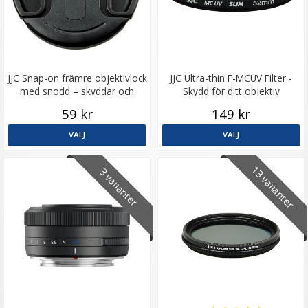
JJC Snap-on främre objektivlock
JJC Ultra-thin F-MCUV Filter -
med snodd – skyddar och
Skydd för ditt objektiv
förenklar
59 kr
149 kr
VÄLJ
VÄLJ
JJC putsdukar för optik – 50 st engångsdukar
13 varianter
3 varianter
★
★
★
★
★
39 kr
LÄGG I VARUKORG