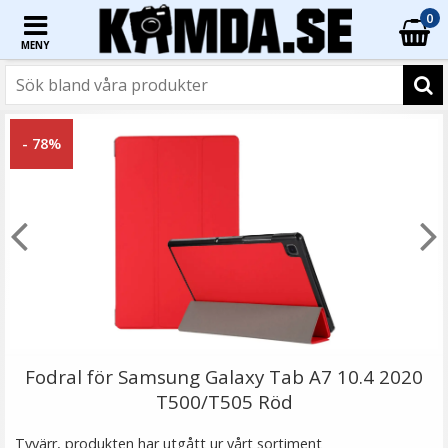
0
MENY
☓
- 33%
- 78%
TTArtisan Mini Magnetisk LED-belysning –
Retroinspirerad i form som en Filmrulle
Fodral för Samsung Galaxy Tab A7 10.4 2020
T500/T505 Röd
★
★
★
★
★
Tyvärr, produkten har utgått ur vårt sortiment