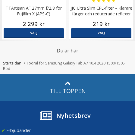
★
★
★
★
★
TTArtisan AF 27mm f/2,8 för
JJC Ultra Slim CPL-filter – Klarare
Fujifilm X (APS-C)
färger och reducerade reflexer
2 299 kr
219 kr
VÄLJ
VÄLJ
Du är här
JJC CL-B12 dammblåsare/blåsbälg för optik svart
Startsidan
Fodral för Samsung Galaxy Tab A7 10.4 2020 T500/T505
Röd
★
★
★
★
★
TILL TOPPEN
79 kr
LÄGG I VARUKORG
Nyhetsbrev
✔
Erbjudanden