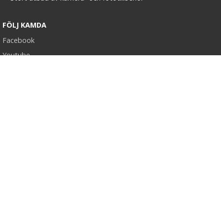
FÖLJ KAMDA
Facebook
Youtube
VÄLJ LAND
Sverige
Norge
Kommer snart
Kommer snart
Logga in