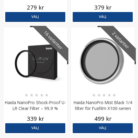
Ultralåga reflexer
279 kr
379 kr
VÄLJ
VÄLJ
16 varianter
2 varianter
Slitstark handledsrem i nylon för kameror – färg väljs
slumpmässigt
★
★
★
★
★
49 kr
★
★
★
★
★
★
★
★
★
★
89 kr
Haida NanoPro Shock-Proof U-
Haida NanoPro Mist Black 1/4
LR Clear Filter – 99,9 %
filter för Fujifilm X100-serien
LÄGG I VARUKORG
ljusöverföring
339 kr
499 kr
VÄLJ
VÄLJ