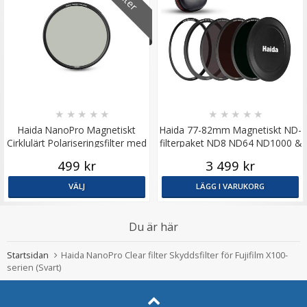
★
★
★
★
★
★
★
★
★
★
Haida NanoPro Magnetiskt
Haida 77-82mm Magnetiskt ND-
Cirklulärt Polariseringsfilter med
filterpaket ND8 ND64 ND1000 &
adapterring
filterväska
499 kr
3 499 kr
VÄLJ
LÄGG I VARUKORG
Du är här
Startsidan
Haida NanoPro Clear filter Skyddsfilter för Fujifilm X100-
serien (Svart)