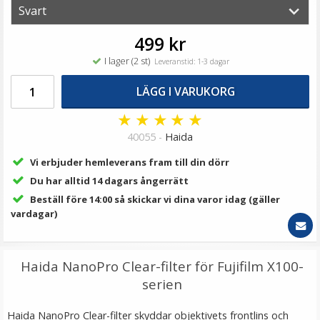
59 kr
LÄGG I VARUKORG
499 kr
I lager (2 st)
Leveranstid: 1-3 dagar
LÄGG I VARUKORG
★
★
★
★
★
40055 -
Haida
Vi erbjuder hemleverans fram till din dörr
Du har alltid 14 dagars ångerrätt
Beställ före 14:00 så skickar vi dina varor idag (gäller
JJC Motljusskydd motsvarar Canon EW-73B
vardagar)
Haida NanoPro Clear-filter för Fujifilm X100-
★
★
★
★
★
serien
119 kr
Haida NanoPro Clear-filter skyddar objektivets frontlins och