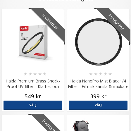
9 varianter
7 varianter
★
★
★
★
★
★
★
★
★
★
Haida Premium Brass Shock-
Haida NanoPro Mist Black 1/4
Proof UV-filter – Klarhet och
Filter – Filmisk känsla & mjukare
starkt linsskydd
ljus
549 kr
399 kr
VÄLJ
VÄLJ
9 varianter