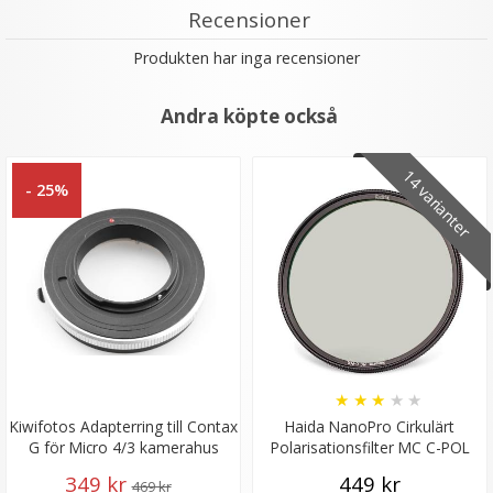
Recensioner
Produkten har inga recensioner
Andra köpte också
14 varianter
- 25%
★
★
★
★
★
Kiwifotos Adapterring till Contax
Haida NanoPro Cirkulärt
G för Micro 4/3 kamerahus
Polarisationsfilter MC C-POL
349 kr
449 kr
469 kr