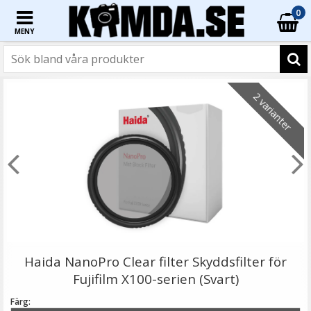
0
MENY
☓
- 44%
2 varianter
Bexin 2st 1/4-tum gängade monteringsskruvar LS005
Haida NanoPro Clear filter Skyddsfilter för
Fujifilm X100-serien (Svart)
Färg: