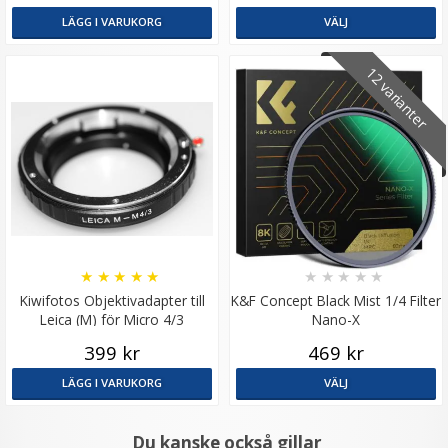
LÄGG I VARUKORG
VÄLJ
12 varianter
★
★
★
★
★
★
★
★
★
★
Kiwifotos Objektivadapter till
K&F Concept Black Mist 1/4 Filter
Leica (M) för Micro 4/3
Nano-X
kamerahus
399 kr
469 kr
LÄGG I VARUKORG
VÄLJ
Du kanske också gillar