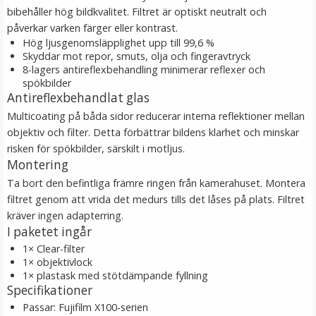
bibehåller hög bildkvalitet. Filtret är optiskt neutralt och
LÄGG I VARUKORG
påverkar varken färger eller kontrast.
Hög ljusgenomsläpplighet upp till 99,6 %
Skyddar mot repor, smuts, olja och fingeravtryck
8-lagers antireflexbehandling minimerar reflexer och
spökbilder
Antireflexbehandlat glas
Multicoating på båda sidor reducerar interna reflektioner mellan
objektiv och filter. Detta förbättrar bildens klarhet och minskar
risken för spökbilder, särskilt i motljus.
Montering
Ta bort den befintliga främre ringen från kamerahuset. Montera
JJC Motljusskydd motsvarar Canon EW-63II
filtret genom att vrida det medurs tills det låses på plats. Filtret
kräver ingen adapterring.
I paketet ingår
★
★
★
★
★
1× Clear-filter
1× objektivlock
1× plastask med stötdämpande fyllning
99 kr
Specifikationer
Passar: Fujifilm X100-serien
LÄGG I VARUKORG