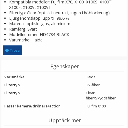
Kompatibla modeller: Fujifilm X70, X100, X100S, X100T,
X100F, X100V, X100VI
Filtertyp: Clear (optiskt neutralt, ingen UV-blockering)
Ljusgenomsläpp: upp till 99,6 %
Material: optiskt glas, aluminium
Ramfärg: Svart
Modellnummer: HD4784 BLACK
Varumärke: Haida
Tipsa
Egenskaper
JJC SRB-F11 Avtryckarknapp - Silver med
bländarsymbol
Varumärke
Haida
Filtertyp
UV-filter
★
★
★
★
★
Filtertyp
Clear
filter/Skyddsfilter
99 kr
Passar kamera/drönare/action
Fujifim X100
LÄGG I VARUKORG
Upptäck mer