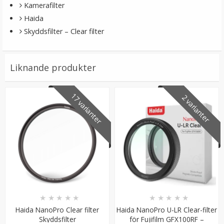
Kamerafilter
Haida
Skyddsfilter – Clear filter
Liknande produkter
17 varianter
2 varianter
Objektivlockshållare snodd med självhäftande tejp
★
★
★
★
★
39 kr
LÄGG I VARUKORG
★
★
★
★
★
★
★
★
★
★
Haida NanoPro Clear filter
Haida NanoPro U-LR Clear-filter
Skyddsfilter
för Fujifilm GFX100RF –