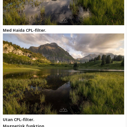
Med Haida CPL-filter.
Step Up Ring 46-58mm - Gör filtergängan större
★
★
★
★
★
69 kr
LÄGG I VARUKORG
Utan CPL-filter.
Magnetisk funktion