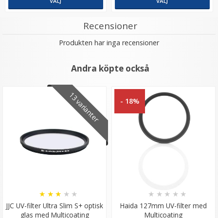
VÄLJ
VÄLJ
Recensioner
Produkten har inga recensioner
Andra köpte också
13 varianter
- 18%
★
★
★
★
★
★
★
★
★
★
JJC UV-filter Ultra Slim S+ optisk
Haida 127mm UV-filter med
glas med Multicoating
Multicoating