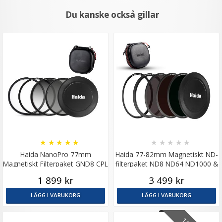
Du kanske också gillar
★
★
★
★
★
★
★
★
★
★
Haida NanoPro 77mm
Haida 77-82mm Magnetiskt ND-
Magnetiskt Filterpaket GND8 CPL
filterpaket ND8 ND64 ND1000 &
UV & filterväska
filterväska
1 899 kr
3 499 kr
LÄGG I VARUKORG
LÄGG I VARUKORG