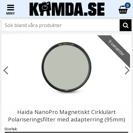
0
MENY
☓
9 varianter
Step Up Ring 77-95mm - Gör filtergängan större
Haida NanoPro Magnetiskt Cirklulärt
Polariseringsfilter med adapterring (95mm)
Storlek: