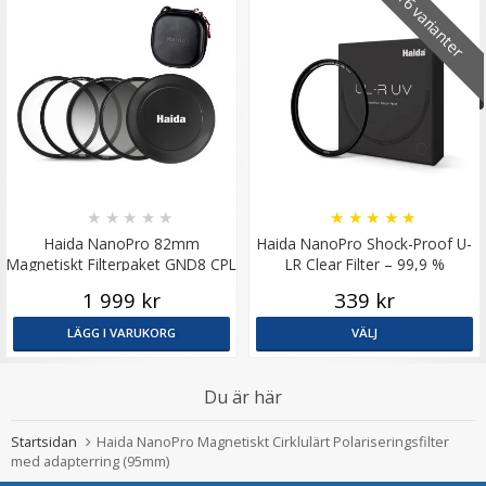
16 varianter
★
★
★
★
★
★
★
★
★
★
Haida NanoPro 82mm
Haida NanoPro Shock-Proof U-
Magnetiskt Filterpaket GND8 CPL
LR Clear Filter – 99,9 %
UV & filterväska
ljusöverföring
1 999 kr
339 kr
LÄGG I VARUKORG
VÄLJ
Du är här
Startsidan
Haida NanoPro Magnetiskt Cirklulärt Polariseringsfilter
med adapterring (95mm)