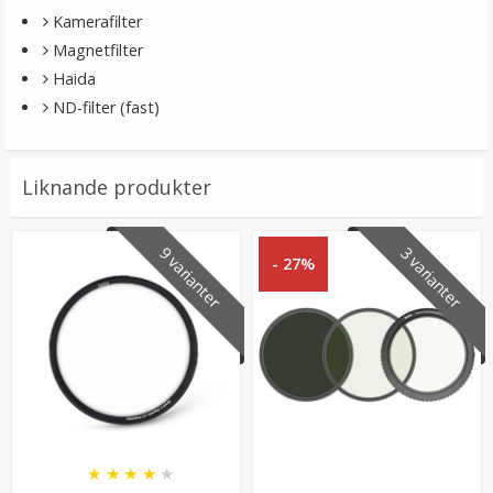
Kamerafilter
Magnetfilter
Haida
ND-filter (fast)
Liknande produkter
9 varianter
3 varianter
- 27%
★
★
★
★
★