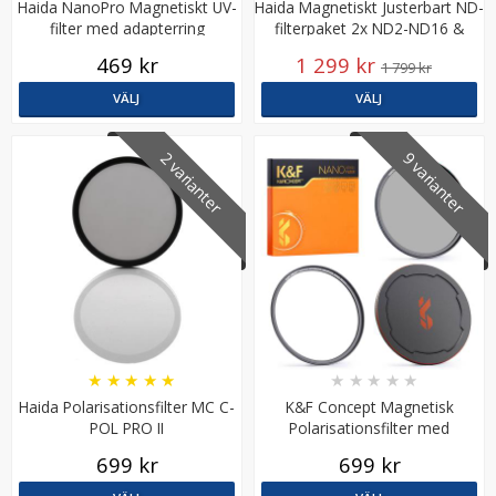
Haida NanoPro Magnetiskt UV-
Haida Magnetiskt Justerbart ND-
filter med adapterring
filterpaket 2x ND2-ND16 &
ND32-ND400
469 kr
1 299 kr
1 799 kr
VÄLJ
VÄLJ
2 varianter
9 varianter
★
★
★
★
★
★
★
★
★
★
Haida Polarisationsfilter MC C-
K&F Concept Magnetisk
POL PRO II
Polarisationsfilter med
adapterring & magnetlock
699 kr
699 kr