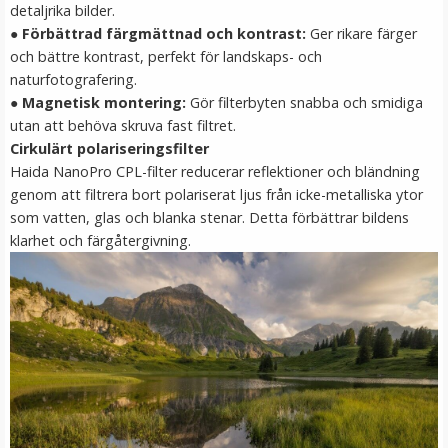
detaljrika bilder.
LÄGG I VARUKORG
●
Förbättrad färgmättnad och kontrast:
Ger rikare färger
och bättre kontrast, perfekt för landskaps- och
naturfotografering.
●
Magnetisk montering:
Gör filterbyten snabba och smidiga
utan att behöva skruva fast filtret.
Cirkulärt polariseringsfilter
Haida NanoPro CPL-filter reducerar reflektioner och bländning
genom att filtrera bort polariserat ljus från icke-metalliska ytor
som vatten, glas och blanka stenar. Detta förbättrar bildens
klarhet och färgåtergivning.
Haida Magnetisk Step Up Ring 58-82mm - Gör
filtergängan större
★
★
★
★
★
199 kr
LÄGG I VARUKORG