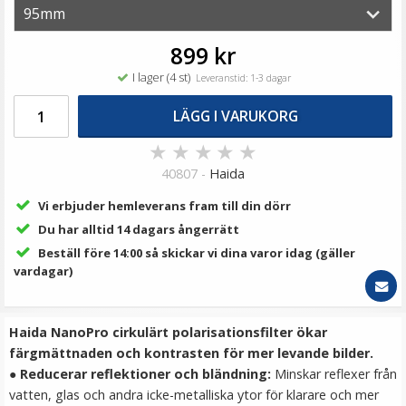
79 kr
LÄGG I VARUKORG
899 kr
I lager (4 st)
Leveranstid: 1-3 dagar
LÄGG I VARUKORG
★
★
★
★
★
40807 -
Haida
Vi erbjuder hemleverans fram till din dörr
Du har alltid 14 dagars ångerrätt
Beställ före 14:00 så skickar vi dina varor idag (gäller
Step Up Ring 55-67mm - Gör filtergängan större
vardagar)
Haida NanoPro cirkulärt polarisationsfilter ökar
★
★
★
★
★
färgmättnaden och kontrasten för mer levande bilder.
●
Reducerar reflektioner och bländning:
Minskar reflexer från
69 kr
vatten, glas och andra icke-metalliska ytor för klarare och mer