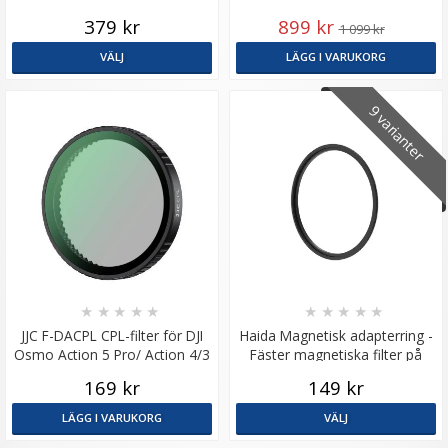
379 kr
899 kr
1 099 kr
VÄLJ
LÄGG I VARUKORG
9 varianter
★
★
★
★
★
★
★
★
★
★
JJC F-DACPL CPL-filter för DJI
Haida Magnetisk adapterring -
Osmo Action 5 Pro/ Action 4/3
Fäster magnetiska filter på
gänga
169 kr
149 kr
LÄGG I VARUKORG
VÄLJ