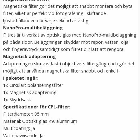
Magnetiska filter gör det möjligt att snabbt montera och byta
filter, vilket är perfekt vid fotografering i skiftande
ljusförhållanden där varje sekund är viktig.
NanoPro-multibeläggning
Filtret är tillverkat av optiskt glas med NanoPro-multibeläggning
på båda sidor. Beläggningen skyddar mot repor, vatten, olja
och fingeravtryck samtidigt som filtret blir lätt att rengöra.
Magnetisk adapterring
Step Up Ring 62-82mm - Gör filtergängan större
Adapterringen skruvas fast i objektivets filtergänga och gör det
möjligt att använda magnetiska filter snabbt och enkelt.
I paketet ingår:
1x Cirkulärt polariseringsfilter
★
★
★
★
★
1x Magnetisk adapterring
1x Skyddsask
69 kr
Specifikationer för CPL-filter:
Filterdiameter: 95 mm
LÄGG I VARUKORG
Material: Optiskt glas K9, aluminium
Multicoating: Ja
Vattenavvisande: Ja