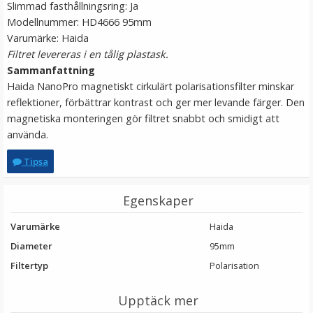
Slimmad fasthållningsring: Ja
Modellnummer: HD4666 95mm
Varumärke: Haida
Filtret levereras i en tålig plastask.
Sammanfattning
Haida NanoPro magnetiskt cirkulärt polarisationsfilter minskar
reflektioner, förbättrar kontrast och ger mer levande färger. Den
JJC Motljusskydd för Canon EF 135mm f/2L USM &
magnetiska monteringen gör filtret snabbt och smidigt att
180mm f/3.5L Macro USM
använda.
Tipsa
★
★
★
★
★
Egenskaper
179 kr
Varumärke
Haida
LÄGG I VARUKORG
Diameter
95mm
Filtertyp
Polarisation
Upptäck mer