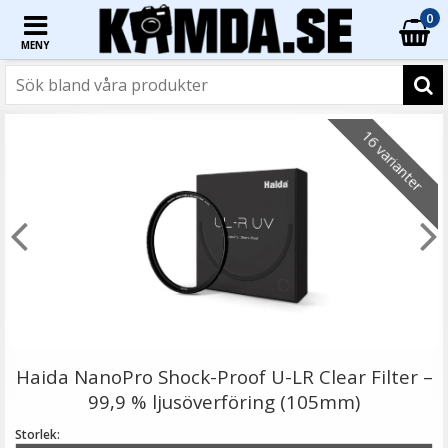
0
MENY
☓
16 varianter
K&F Concept Rengöringspenna för optik
Haida NanoPro Shock-Proof U-LR Clear Filter –
99,9 % ljusöverföring (105mm)
Storlek: