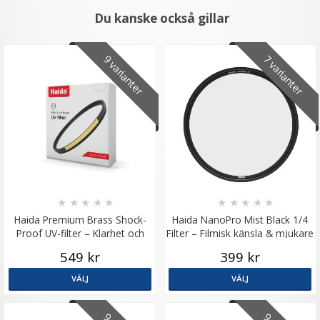
Du kanske också gillar
9 varianter
7 varianter
★
★
★
★
★
★
★
★
★
★
Haida Premium Brass Shock-
Haida NanoPro Mist Black 1/4
Proof UV-filter – Klarhet och
Filter – Filmisk känsla & mjukare
starkt linsskydd
ljus
549 kr
399 kr
VÄLJ
VÄLJ