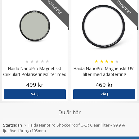
9 varianter
9 varianter
★
★
★
★
★
★
★
★
★
★
Haida NanoPro Magnetiskt
Haida NanoPro Magnetiskt UV-
Cirklulärt Polariseringsfilter med
filter med adapterring
adapterring
499 kr
469 kr
VÄLJ
VÄLJ
Du är här
Startsidan
Haida NanoPro Shock-Proof U-LR Clear Filter – 99,9 %
ljusöverföring (105mm)