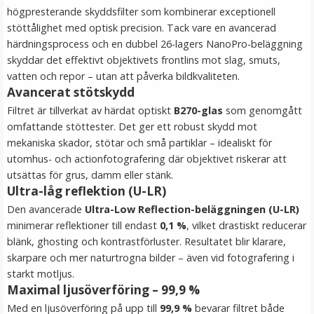
högpresterande skyddsfilter som kombinerar exceptionell
LÄGG I VARUKORG
stöttålighet med optisk precision. Tack vare en avancerad
härdningsprocess och en dubbel 26-lagers NanoPro-beläggning
skyddar det effektivt objektivets frontlins mot slag, smuts,
vatten och repor – utan att påverka bildkvaliteten.
Avancerat stötskydd
Filtret är tillverkat av härdat optiskt
B270-glas
som genomgått
omfattande stöttester. Det ger ett robust skydd mot
mekaniska skador, stötar och små partiklar – idealiskt för
utomhus- och actionfotografering där objektivet riskerar att
utsättas för grus, damm eller stänk.
Puluz Universal blixtsko till 1/4" hane
Ultra-låg reflektion (U-LR)
Den avancerade
Ultra-Low Reflection-beläggningen (U-LR)
minimerar reflektioner till endast
0,1 %
, vilket drastiskt reducerar
blänk, ghosting och kontrastförluster. Resultatet blir klarare,
★
★
★
★
★
skarpare och mer naturtrogna bilder – även vid fotografering i
starkt motljus.
69 kr
Maximal ljusöverföring – 99,9 %
LÄGG I VARUKORG
Med en ljusöverföring på upp till
99,9 %
bevarar filtret både