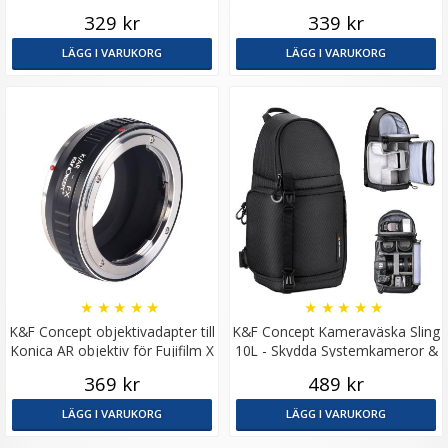
kamerahus
kamerahus
329 kr
339 kr
LÄGG I VARUKORG
LÄGG I VARUKORG
★
★
★
★
★
★
★
★
★
★
K&F Concept objektivadapter till
K&F Concept Kameraväska Sling
Konica AR objektiv för Fujifilm X
10L - Skydda Systemkameror &
kamerahus
Objektiv
369 kr
489 kr
LÄGG I VARUKORG
LÄGG I VARUKORG