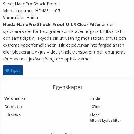
Serie: NanoPro Shock-Proof
Modellnummer: HD4831-105
Varumärke: Haida
Haida NanoPro Shock-Proof U-LR Clear Filter
är det
självklara valet för fotografer som kräver högsta bildkvalitet –
och samtidigt vill skydda sin utrustning mot stötar, smuts och
extrema väderförhållanden. Filtret påverkar inte färgbalansen
eller blockerar UV-ljus – det är helt transparent och optimerat
för maximal ljusöverföring och optisk klarhet.
JJC GC-2 Gråkort 8.5x5.4cm
Tipsa
★
★
★
★
★
Egenskaper
Varumärke
99 kr
Haida
Diameter
105mm
LÄGG I VARUKORG
Filtertyp
Clear
filter/Skyddsfilter