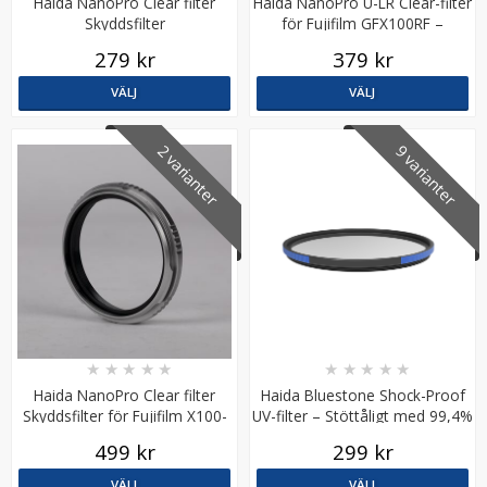
Haida NanoPro Clear filter
Haida NanoPro U-LR Clear-filter
Skyddsfilter
för Fujifilm GFX100RF –
Ultralåga reflexer
279 kr
379 kr
VÄLJ
VÄLJ
2 varianter
9 varianter
★
★
★
★
★
★
★
★
★
★
Haida NanoPro Clear filter
Haida Bluestone Shock-Proof
Skyddsfilter för Fujifilm X100-
UV-filter – Stöttåligt med 99,4%
serien
ljusöverföring
499 kr
299 kr
VÄLJ
VÄLJ