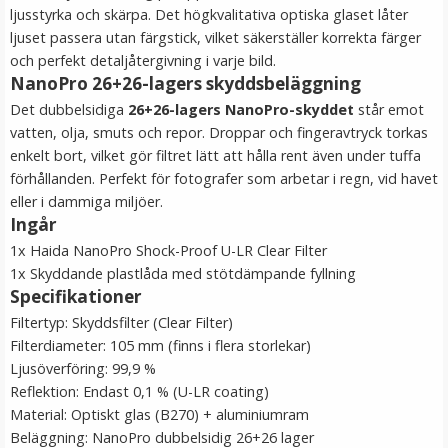
ljusstyrka och skärpa. Det högkvalitativa optiska glaset låter
ljuset passera utan färgstick, vilket säkerställer korrekta färger
och perfekt detaljåtergivning i varje bild.
NanoPro 26+26-lagers skyddsbeläggning
Det dubbelsidiga
26+26-lagers NanoPro-skyddet
står emot
vatten, olja, smuts och repor. Droppar och fingeravtryck torkas
enkelt bort, vilket gör filtret lätt att hålla rent även under tuffa
förhållanden. Perfekt för fotografer som arbetar i regn, vid havet
eller i dammiga miljöer.
Ingår
JJC GC-3 Gråkort 3i1-paket 13 x 10 cm
1x Haida NanoPro Shock-Proof U-LR Clear Filter
1x Skyddande plastlåda med stötdämpande fyllning
Specifikationer
★
★
★
★
★
Filtertyp: Skyddsfilter (Clear Filter)
Filterdiameter: 105 mm (finns i flera storlekar)
139 kr
Ljusöverföring: 99,9 %
Reflektion: Endast 0,1 % (U-LR coating)
LÄGG I VARUKORG
Material: Optiskt glas (B270) + aluminiumram
Beläggning: NanoPro dubbelsidig 26+26 lager