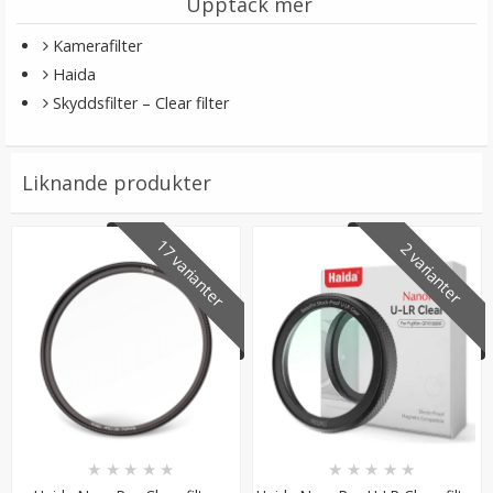
Upptäck mer
Kamerafilter
Haida
Skyddsfilter – Clear filter
Liknande produkter
JJC Deluxe avtryckarknapp - silver och röd
17 varianter
2 varianter
★
★
★
★
★
99 kr
LÄGG I VARUKORG
★
★
★
★
★
★
★
★
★
★