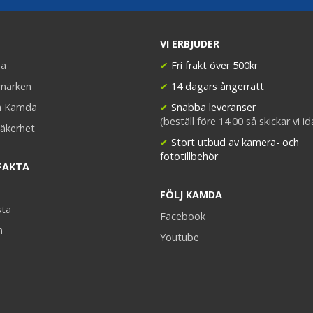
VI ERBJUDER
a
✔
Fri frakt över 500kr
umärken
✔
14 dagars ångerrätt
a Kamda
✔
Snabba leveranser
(beställ före 14:00 så skickar vi i
äkerhet
✔
Stort utbud av kamera- och
fototillbehör
FAKTA
FÖLJ KAMDA
sta
Facebook
n
Youtube