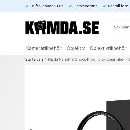
Fri frakt över 500kr
Hemleverans
Beställ före 
Kameratillbehör
Objektiv
Objektivtillbehör
Startsidan
Haida NanoPro Shock-Proof U-LR Clear Filter – 
Artiklar
Andra kunder köpte även