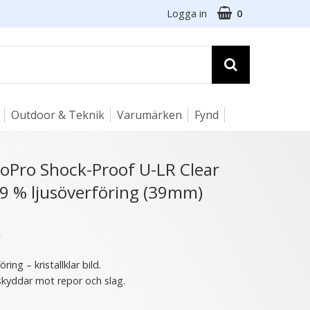
Logga in
0
Outdoor & Teknik
Varumärken
Fynd
☓
oPro Shock-Proof U-LR Clear
9,9 % ljusöverföring (39mm)
★
ring – kristallklar bild.
 skyddar mot repor och slag.