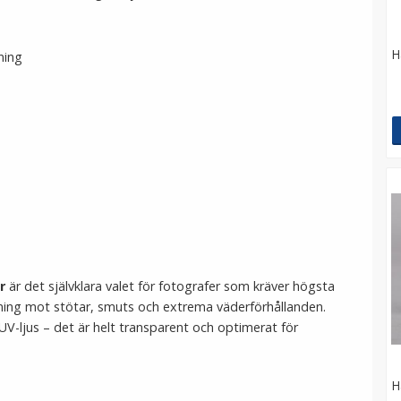
H
ning
r
är det självklara valet för fotografer som kräver högsta
ustning mot stötar, smuts och extrema väderförhållanden.
 UV-ljus – det är helt transparent och optimerat för
H