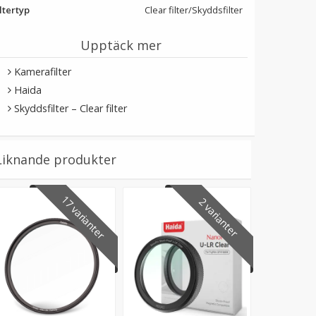
ltertyp
Clear filter/Skyddsfilter
Upptäck mer
Kamerafilter
Haida
Skyddsfilter – Clear filter
Liknande produkter
17 varianter
2 varianter