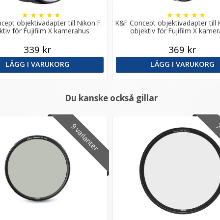
★
★
★
★
★
★
★
★
★
★
ept objektivadapter till Nikon F
K&F Concept objektivadapter till
ktiv för Fujifilm X kamerahus
objektiv för Fujifilm X kame
339 kr
369 kr
LÄGG I VARUKORG
LÄGG I VARUKORG
Du kanske också gillar
9 varianter
7 