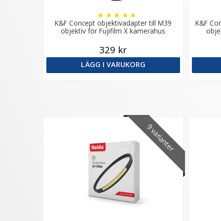
★
★
★
★
★
K&F Concept objektivadapter till M39
K&F Conc
objektiv för Fujifilm X kamerahus
obje
329 kr
LÄGG I VARUKORG
9 varianter