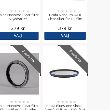
★
★
★
★
★
★
★
★
★
★
aida NanoPro Clear filter
Haida NanoPro U-LR
Skyddsfilter
Clear-filter för Fujifilm
GFX100RF – Ultralåga
reflexer
279 kr
379 kr
VÄLJ
VÄLJ
2 varianter
9 varianter
★
★
★
★
★
★
★
★
★
★
aida NanoPro Clear filter
Haida Bluestone Shock-
Skyddsfilter för Fujifilm
Proof UV-filter – Stöttåligt