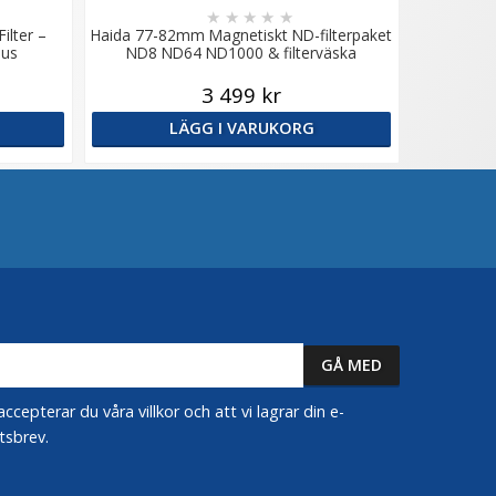
★
★
★
★
★
ilter –
Haida 77-82mm Magnetiskt ND-filterpaket
jus
ND8 ND64 ND1000 & filterväska
3 499 kr
LÄGG I VARUKORG
epterar du våra villkor och att vi lagrar din e-
tsbrev.