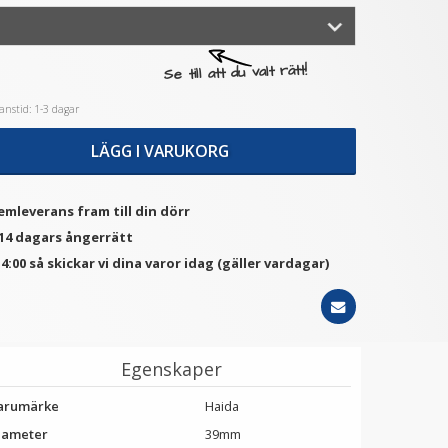
★
★
★
★
★
★
★
★
★
★
Se till att du valt rätt!
C GC-2 Gråkort 8.5x5.4cm
JJC Deluxe avtryckarknapp
- silver och röd
nstid: 1-3 dagar
99 kr
99 kr
LÄGG I VARUKORG
LÄGG I VARUKORG
LÄGG I VARUKORG
emleverans fram till din dörr
 14 dagars ångerrätt
4:00 så skickar vi dina varor idag (gäller vardagar)
Egenskaper
arumärke
Haida
iameter
39mm