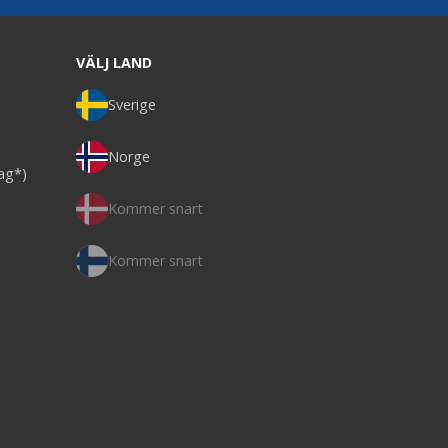
VÄLJ LAND
Sverige
Norge
dag*)
Kommer snart
Kommer snart