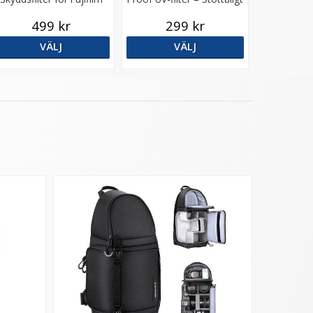
X100-serien
med 99,4% ljusöverföring
499 kr
299 kr
VÄLJ
VÄLJ