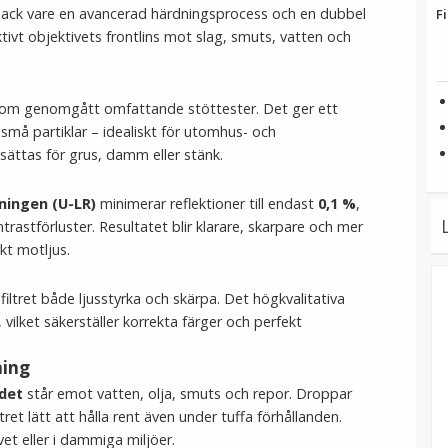
 Tack vare en avancerad härdningsprocess och en dubbel
Fi
ivt objektivets frontlins mot slag, smuts, vatten och
om genomgått omfattande stöttester. Det ger ett
må partiklar – idealiskt för utomhus- och
tsättas för grus, damm eller stänk.
ningen (U-LR)
minimerar reflektioner till endast
0,1 %
,
trastförluster. Resultatet blir klarare, skarpare och mer
kt motljus.
filtret både ljusstyrka och skärpa. Det högkvalitativa
 vilket säkerställer korrekta färger och perfekt
ning
det
står emot vatten, olja, smuts och repor. Droppar
ltret lätt att hålla rent även under tuffa förhållanden.
vet eller i dammiga miljöer.