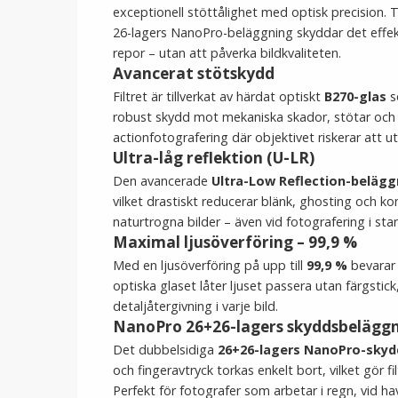
exceptionell stöttålighet med optisk precision.
26-lagers NanoPro-beläggning skyddar det effekt
repor – utan att påverka bildkvaliteten.
Avancerat stötskydd
Filtret är tillverkat av härdat optiskt
B270-glas
s
robust skydd mot mekaniska skador, stötar och s
actionfotografering där objektivet riskerar att u
Ultra-låg reflektion (U-LR)
Den avancerade
Ultra-Low Reflection-belägg
vilket drastiskt reducerar blänk, ghosting och kon
naturtrogna bilder – även vid fotografering i star
Maximal ljusöverföring – 99,9 %
Med en ljusöverföring på upp till
99,9 %
bevarar 
optiska glaset låter ljuset passera utan färgstick,
detaljåtergivning i varje bild.
NanoPro 26+26-lagers skyddsbelägg
Det dubbelsidiga
26+26-lagers NanoPro-skyd
och fingeravtryck torkas enkelt bort, vilket gör fi
Perfekt för fotografer som arbetar i regn, vid ha