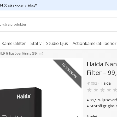
14:00 så skickar vi idag*
Kamerafilter
Stativ
Studio Ljus
Actionkameratillbehör
99,9 % ljusöverföring (39mm)
Haida Nan
16 varianter
Filter – 9
41092 -
Haida
★
★
★
★
● 99,9 % ljusöverfö
● Stöttåligt glas
Storlek: