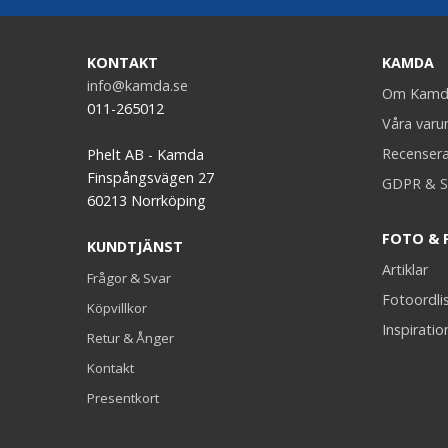
KONTAKT
KAMDA
info@kamda.se
Om Kamd
011-265012
Våra var
Recenser
Phelt AB - Kamda
Finspångsvägen 27
GDPR & S
60213 Norrköping
FOTO & 
KUNDTJÄNST
Artiklar
Frågor & Svar
Fotoordli
Köpvillkor
Inspiratio
Retur & Ånger
Kontakt
Presentkort