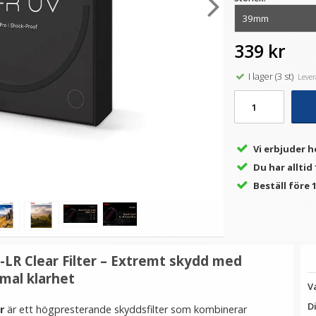
339 kr
★
★
★
★
★
★
★
★
★
★
ny
Puluz Universal blixtsko till
JJC GC-3 Gråkort 3i1-paket
JJ
0
1/4" hane
13 x 10 cm
I lager (3 st)
Levera
69 kr
139 kr
LÄGG I VARUKORG
LÄGG I VARUKORG
Vi erbjuder h
Du har alltid
Beställ före 1
LR Clear Filter – Extremt skydd med
mal klarhet
V
D
r
är ett högpresterande skyddsfilter som kombinerar