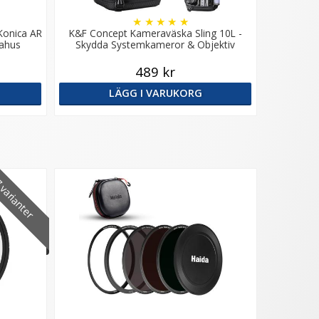
★
★
★
★
★
 Konica AR
K&F Concept Kameraväska Sling 10L -
rahus
Skydda Systemkameror & Objektiv
489 kr
LÄGG I VARUKORG
varianter