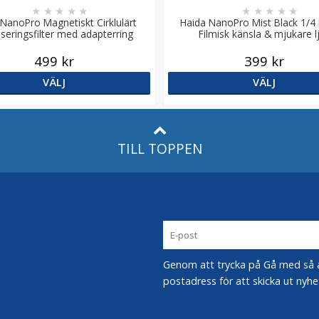
★
★
★
★
★
★
★
★
★
★
 NanoPro Magnetiskt Cirklulärt
Haida NanoPro Mist Black 1/4 F
iseringsfilter med adapterring
Filmisk känsla & mjukare l
499 kr
399 kr
VÄLJ
VÄLJ
TILL TOPPEN
Genom att trycka på Gå med så acc
postadress för att skicka ut nyhe