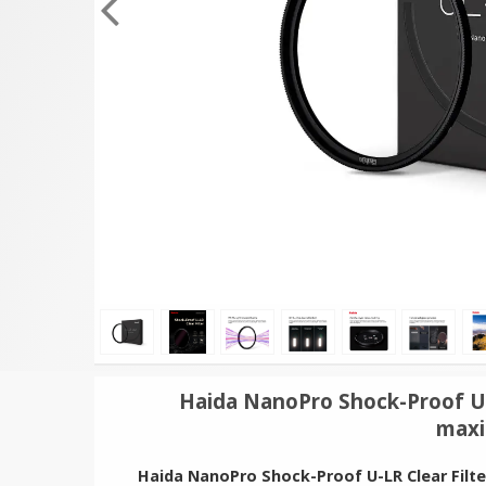
★
★
★
★
★
★
★
★
★
★
K&F Concept
JJC Skärmskydd för So
Rengöringspenna för optik
optiskt glas DSC-RX10
69 kr
149 kr
LÄGG I VARUKORG
LÄGG I VARUKORG
Haida NanoPro Shock-Proof U-
maxi
Haida NanoPro Shock-Proof U-LR Clear Filte