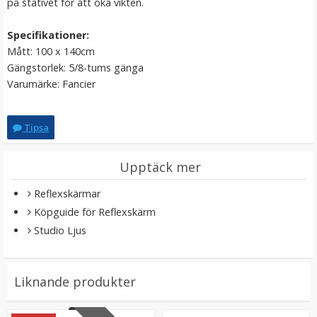
på stativet för att öka vikten.
Specifikationer:
Mått: 100 x 140cm
Gängstorlek: 5/8-tums gänga
Varumärke: Fancier
Tipsa
Bexin 2st D-ringskruvar 1/4-tum för snabbplatta
Upptäck mer
LS095
Reflexskärmar
Köpguide för Reflexskärm
★
★
★
★
★
Studio Ljus
119 kr
Liknande produkter
LÄGG I VARUKORG