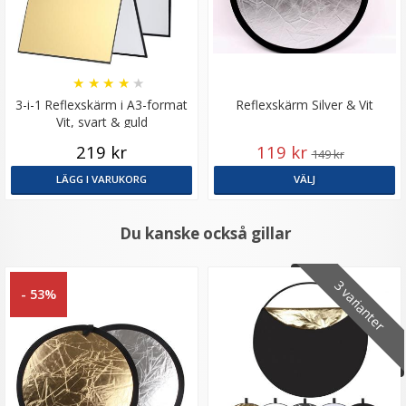
★
★
★
★
★
3-i-1 Reflexskärm i A3-format
Reflexskärm Silver & Vit
Vit, svart & guld
219 kr
119 kr
149 kr
LÄGG I VARUKORG
VÄLJ
Du kanske också gillar
3 varianter
- 53%