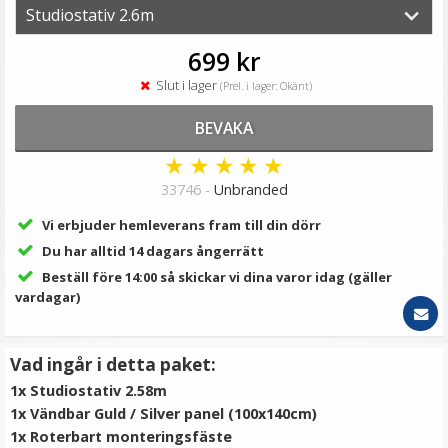
139 kr
LÄGG I VARUKORG
699 kr
Slut i lager
(Prel. i lager: Okänt)
BEVAKA
★
★
★
★
★
33746 -
Unbranded
Vi erbjuder hemleverans fram till din dörr
Du har alltid 14 dagars ångerrätt
Beställ före 14:00 så skickar vi dina varor idag (gäller
Ledbar Paraplyhållare
vardagar)
Vad ingår i detta paket:
★
★
★
★
★
1x Studiostativ 2.58m
1x Vändbar Guld / Silver panel (100x140cm)
79 kr
1x Roterbart monteringsfäste