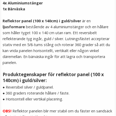
4x Aluminiumstänger
LÄGG I VARUKORG
1x Bärväska
Reflektor panel (100 x 140cm) i guld/silver
är en
ljusformare
bestående av 4 aluminiumstänger och en hållare
som håller tyget 100 x 140 cm utan ram. Ett reversibelt
reflekterande tyg ingår, guld / silver. Lutningsfästet accepterar
stativ med en 5/8-tums stång och roterar 360 grader så att du
kan vrida panelen horisontellt, vertikalt eller någon vinkel
däremellan. En bärväska ingår för att lagra och transportera
panelen.
JJC GC-2 Gråkort 8.5x5.4cm
Produktegenskaper för reflektor panel (100 x
140cm) i guld/silver:
● Reversibel silver / guldpanel.
★
★
★
★
★
● 360 graders roterande hållare / fäste.
● Horisontell eller vertikal placering.
99 kr
OBS!
Reflektor panelen blir mer stabil om du fäster en sandsäck
LÄGG I VARUKORG