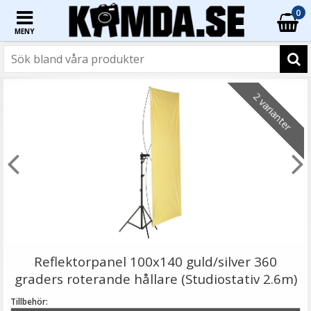
0
MENY
☓
2 varianter
JJC GC-3 Gråkort 3i1-paket 13 x 10 cm
Reflektorpanel 100x140 guld/silver 360
graders roterande hållare (Studiostativ 2.6m)
Tillbehör: