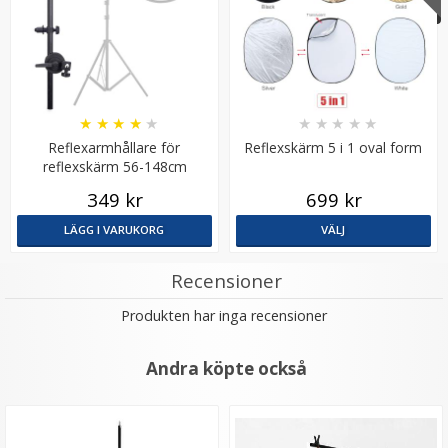
★
★
★
★
★
★
★
★
★
★
Reflexarmhållare för
Reflexskärm 5 i 1 oval form
reflexskärm 56-148cm
Ledbar Paraplyhållare med dubbla blixtfäste i metall
inkl spigot
349 kr
699 kr
LÄGG I VARUKORG
VÄLJ
★
★
★
★
★
Recensioner
179 kr
Produkten har inga recensioner
LÄGG I VARUKORG
Andra köpte också