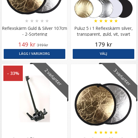
★
★
★
★
★
★
★
★
★
★
Reflexskärm Guld & Silver 107cm
Puluz 5 i 1 Reflexskärm silver,
- 2-Sortering
transparent, guld, vit, svart
149 kr
179 kr
319 kr
LÄGG I VARUKORG
VÄLJ
2 varianter
3 varianter
- 33%
★
★
★
★
★