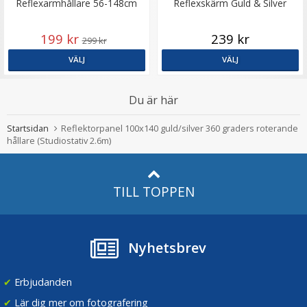
Reflexarmhållare 56-148cm
Reflexskärm Guld & Silver
199 kr
239 kr
299 kr
VÄLJ
VÄLJ
Du är här
Startsidan
Reflektorpanel 100x140 guld/silver 360 graders roterande
hållare (Studiostativ 2.6m)
TILL TOPPEN
Nyhetsbrev
✔
Erbjudanden
✔
Lär dig mer om fotografering