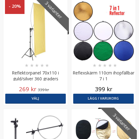
3 varianter
- 20%
Puluz PVC Pappersbakgrund 73x37cm svart, vit, gul
★
★
★
★
★
★
★
★
★
★
Reflektorpanel 70x110 i
Reflexskärm 110cm ihopfällbar
guld/silver 360 graders
7 i 1
roterande hållare
269 kr
★
★
★
★
★
399 kr
339 kr
VÄLJ
LÄGG I VARUKORG
149 kr
3 varianter
LÄGG I VARUKORG