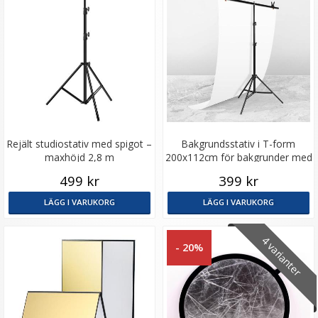
Rejält studiostativ med spigot –
Bakgrundsstativ i T-form
maxhöjd 2,8 m
200x112cm för bakgrunder med
2st klämmor
499 kr
399 kr
LÄGG I VARUKORG
LÄGG I VARUKORG
4 varianter
- 20%